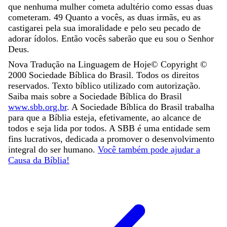
que
nenhuma
mulher
cometa
adultério
como
essas
duas
cometeram
.
49
Quanto
a
vocês
,
as
duas
irmãs
,
eu
as
castigarei
pela
sua
imoralidade
e
pelo
seu
pecado
de
adorar
ídolos
.
Então
vocês
saberão
que
eu
sou
o
Senhor
Deus
.
Nova Tradução na Linguagem de Hoje
© Copyright ©
2000
Sociedade Bíblica do Brasil. Todos os direitos
reservados. Texto bíblico utilizado com autorização.
Saiba mais sobre a Sociedade Bíblica do Brasil
www.sbb.org.br
. A Sociedade Bíblica do Brasil trabalha
para que a Bíblia esteja, efetivamente, ao alcance de
todos e seja lida por todos. A SBB é uma entidade sem
fins lucrativos, dedicada a promover o desenvolvimento
integral do ser humano.
Você também pode ajudar a
Causa da Bíblia!