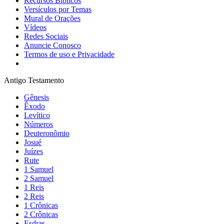
Recursos Bíblicos
Versículos por Temas
Mural de Orações
Vídeos
Redes Sociais
Anuncie Conosco
Termos de uso e Privacidade
Antigo Testamento
Gênesis
Êxodo
Levítico
Números
Deuteronômio
Josué
Juízes
Rute
1 Samuel
2 Samuel
1 Reis
2 Reis
1 Crônicas
2 Crônicas
Esdras