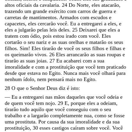
altos
oficiais
da
cavalaria
.
24
Do
Norte
,
eles
atacarão
,
trazendo
um
grande
exército
com
carros
de
guerra
e
carretas
de
mantimentos
.
Armados
com
escudos
e
capacetes
,
eles
cercarão
você
.
Eu
a
entregarei
a
eles
,
e
eles
a
julgarão
pelas
leis
deles
.
25
Deixarei
que
eles
a
tratem
com
ódio
,
pois
estou
irado
com
você
.
Eles
cortarão
o
seu
nariz
e
as
suas
orelhas
e
matarão
os
seus
filhos
.
Sim
!
Eles
tirarão
de
você
os
seus
filhos
e
filhas
e
os
queimarão
vivos
.
26
Eles
arrancarão
as
suas
roupas
e
tirarão
as
suas
joias
.
27
Eu
acabarei
com
a
sua
imoralidade
e
com
a
prostituição
que
você
tem
praticado
desde
que
estava
no
Egito
.
Nunca
mais
você
olhará
para
nenhum
ídolo
,
nem
pensará
mais
no
Egito
.
28
O
que
o
Senhor
Deus
diz
é
isto
:
—
Eu
a
entregarei
nas
mãos
daqueles
que
você
odeia
e
de
quem
você
tem
nojo
.
29
E
,
porque
eles
a
odeiam
,
tirarão
tudo
aquilo
que
você
conseguiu
com
o
seu
trabalho
e
a
largarão
completamente
nua
,
como
se
fosse
uma
prostituta
.
Por
causa
da
sua
imoralidade
e
da
sua
prostituição
,
30
esses
castigos
caíram
sobre
você
.
Você