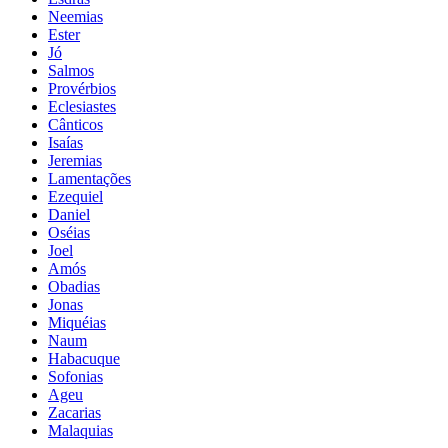
Neemias
Ester
Jó
Salmos
Provérbios
Eclesiastes
Cânticos
Isaías
Jeremias
Lamentações
Ezequiel
Daniel
Oséias
Joel
Amós
Obadias
Jonas
Miquéias
Naum
Habacuque
Sofonias
Ageu
Zacarias
Malaquias