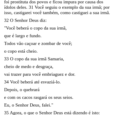
foi
prostituta
dos
povos
e
ficou
impura
por
causa
dos
ídolos
deles
.
31
Você
seguiu
o
exemplo
da
sua
irmã
;
por
isso
,
castigarei
você
também
,
como
castiguei
a
sua
irmã
.
32
O
Senhor
Deus
diz
:
"
Você
beberá
o
copo
da
sua
irmã
,
que
é
largo
e
fundo
.
Todos
vão
caçoar
e
zombar
de
você
;
o
copo
está
cheio
.
33
O
copo
da
sua
irmã
Samaria
,
cheio
de
medo
e
desgraça
,
vai
trazer
para
você
embriaguez
e
dor
.
34
Você
beberá
até
esvaziá-lo
.
Depois
,
o
quebrará
e
com
os
cacos
rasgará
os
seus
seios
.
Eu
,
o
Senhor
Deus
,
falei
.
"
35
Agora
,
o
que
o
Senhor
Deus
está
dizendo
é
isto
: