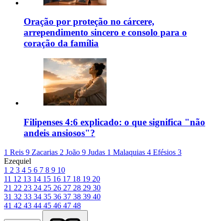
Oração por proteção no cárcere,
arrependimento sincero e consolo para o
coração da família
Filipenses 4:6 explicado: o que significa "não
andeis ansiosos"?
1 Reis 9
Zacarias 2
João 9
Judas 1
Malaquias 4
Efésios 3
Ezequiel
1
2
3
4
5
6
7
8
9
10
11
12
13
14
15
16
17
18
19
20
21
22
23
24
25
26
27
28
29
30
31
32
33
34
35
36
37
38
39
40
41
42
43
44
45
46
47
48