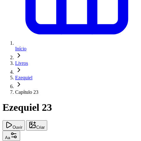
Início
Livros
Ezequiel
Capítulo 23
Ezequiel 23
Ouvir
Criar
Aa