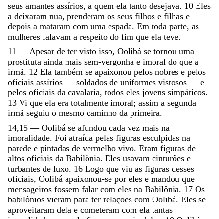
seus
amantes
assírios
,
a
quem
ela
tanto
desejava
.
10
Eles
a
deixaram
nua
,
prenderam
os
seus
filhos
e
filhas
e
depois
a
mataram
com
uma
espada
.
Em
toda
parte
,
as
mulheres
falavam
a
respeito
do
fim
que
ela
teve
.
11
—
Apesar
de
ter
visto
isso
,
Oolibá
se
tornou
uma
prostituta
ainda
mais
sem-vergonha
e
imoral
do
que
a
irmã
.
12
Ela
também
se
apaixonou
pelos
nobres
e
pelos
oficiais
assírios
—
soldados
de
uniformes
vistosos
—
e
pelos
oficiais
da
cavalaria
,
todos
eles
jovens
simpáticos
.
13
Vi
que
ela
era
totalmente
imoral
;
assim
a
segunda
irmã
seguiu
o
mesmo
caminho
da
primeira
.
14,15
—
Oolibá
se
afundou
cada
vez
mais
na
imoralidade
.
Foi
atraída
pelas
figuras
esculpidas
na
parede
e
pintadas
de
vermelho
vivo
.
Eram
figuras
de
altos
oficiais
da
Babilônia
.
Eles
usavam
cinturões
e
turbantes
de
luxo
.
16
Logo
que
viu
as
figuras
desses
oficiais
,
Oolibá
apaixonou-se
por
eles
e
mandou
que
mensageiros
fossem
falar
com
eles
na
Babilônia
.
17
Os
babilônios
vieram
para
ter
relações
com
Oolibá
.
Eles
se
aproveitaram
dela
e
cometeram
com
ela
tantas