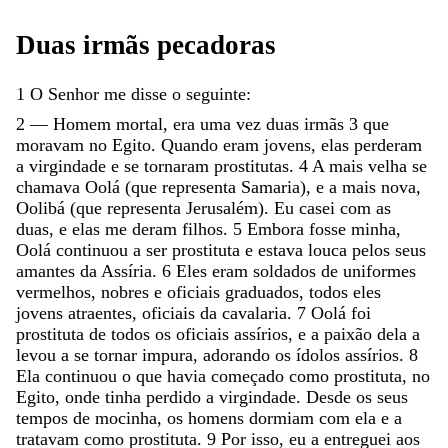
Duas
irmãs
pecadoras
1
O
Senhor
me
disse
o
seguinte
:
2
—
Homem
mortal
,
era
uma
vez
duas
irmãs
3
que
moravam
no
Egito
.
Quando
eram
jovens
,
elas
perderam
a
virgindade
e
se
tornaram
prostitutas
.
4
A
mais
velha
se
chamava
Oolá
(
que
representa
Samaria
)
,
e
a
mais
nova
,
Oolibá
(
que
representa
Jerusalém
)
.
Eu
casei
com
as
duas
,
e
elas
me
deram
filhos
.
5
Embora
fosse
minha
,
Oolá
continuou
a
ser
prostituta
e
estava
louca
pelos
seus
amantes
da
Assíria
.
6
Eles
eram
soldados
de
uniformes
vermelhos
,
nobres
e
oficiais
graduados
,
todos
eles
jovens
atraentes
,
oficiais
da
cavalaria
.
7
Oolá
foi
prostituta
de
todos
os
oficiais
assírios
,
e
a
paixão
dela
a
levou
a
se
tornar
impura
,
adorando
os
ídolos
assírios
.
8
Ela
continuou
o
que
havia
começado
como
prostituta
,
no
Egito
,
onde
tinha
perdido
a
virgindade
.
Desde
os
seus
tempos
de
mocinha
,
os
homens
dormiam
com
ela
e
a
tratavam
como
prostituta
.
9
Por
isso
,
eu
a
entreguei
aos