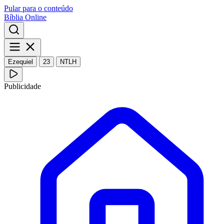
Pular para o conteúdo
Bíblia Online
Ezequiel
23
NTLH
Publicidade