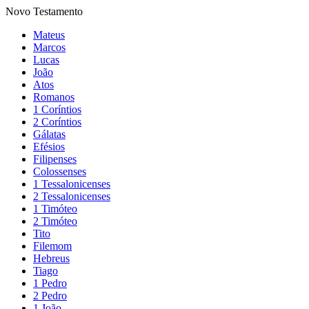
Novo Testamento
Mateus
Marcos
Lucas
João
Atos
Romanos
1 Coríntios
2 Coríntios
Gálatas
Efésios
Filipenses
Colossenses
1 Tessalonicenses
2 Tessalonicenses
1 Timóteo
2 Timóteo
Tito
Filemom
Hebreus
Tiago
1 Pedro
2 Pedro
1 João