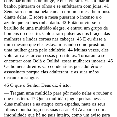
convidar
homens
de
longe
,
e
eles
vieram
.
Elas
tomaram
banho
,
pintaram
os
olhos
e
se
enfeitaram
com
joias
.
41
Sentaram-se
numa
bela
cama
,
com
uma
mesa
bem-posta
diante
delas
.
E
sobre
a
mesa
puseram
o
incenso
e
o
azeite
que
eu
lhes
tinha
dado
.
42
Então
ouviu-se
o
barulho
de
uma
multidão
alegre
,
e
entrou
um
grupo
de
homens
do
deserto
.
Colocaram
pulseiras
nos
braços
das
mulheres
e
lindas
coroas
nas
cabeças
.
43
E
eu
disse
a
mim
mesmo
que
eles
estavam
usando
como
prostituta
uma
mulher
gasta
pelo
adultério
.
44
Muitas
vezes
,
eles
voltaram
a
estar
com
essas
prostitutas
.
Tornaram
a
se
encontrar
com
Oolá
e
Oolibá
,
essas
mulheres
imorais
.
45
Os
homens
direitos
vão
condená-las
por
adultério
e
assassinato
porque
elas
adulteram
,
e
as
suas
mãos
derramam
sangue
.
46
O
que
o
Senhor
Deus
diz
é
isto
:
—
Tragam
uma
multidão
para
pôr
medo
nelas
e
roubar
o
que
elas
têm
.
47
Que
a
multidão
jogue
pedras
nessas
duas
mulheres
e
as
ataque
com
espadas
,
mate
os
seus
filhos
e
ponha
fogo
nas
suas
casas
!
48
Acabarei
com
a
imoralidade
que
há
no
país
inteiro
,
como
um
aviso
para