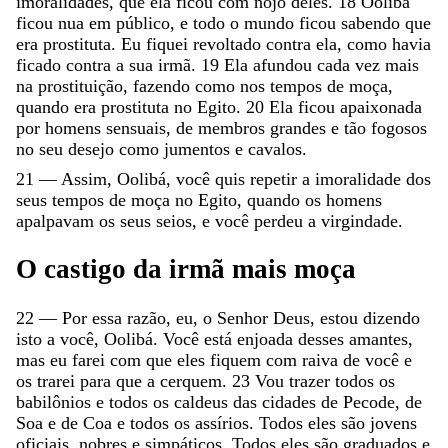
imoralidades
,
que
ela
ficou
com
nojo
deles
.
18
Oolibá
ficou
nua
em
público
,
e
todo
o
mundo
ficou
sabendo
que
era
prostituta
.
Eu
fiquei
revoltado
contra
ela
,
como
havia
ficado
contra
a
sua
irmã
.
19
Ela
afundou
cada
vez
mais
na
prostituição
,
fazendo
como
nos
tempos
de
moça
,
quando
era
prostituta
no
Egito
.
20
Ela
ficou
apaixonada
por
homens
sensuais
,
de
membros
grandes
e
tão
fogosos
no
seu
desejo
como
jumentos
e
cavalos
.
21
—
Assim
,
Oolibá
,
você
quis
repetir
a
imoralidade
dos
seus
tempos
de
moça
no
Egito
,
quando
os
homens
apalpavam
os
seus
seios
,
e
você
perdeu
a
virgindade
.
O
castigo
da
irmã
mais
moça
22
—
Por
essa
razão
,
eu
,
o
Senhor
Deus
,
estou
dizendo
isto
a
você
,
Oolibá
.
Você
está
enjoada
desses
amantes
,
mas
eu
farei
com
que
eles
fiquem
com
raiva
de
você
e
os
trarei
para
que
a
cerquem
.
23
Vou
trazer
todos
os
babilônios
e
todos
os
caldeus
das
cidades
de
Pecode
,
de
Soa
e
de
Coa
e
todos
os
assírios
.
Todos
eles
são
jovens
oficiais
,
nobres
e
simpáticos
.
Todos
eles
são
graduados
e