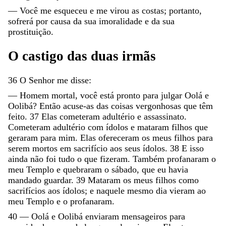
—
Você
me
esqueceu
e
me
virou
as
costas
;
portanto
,
sofrerá
por
causa
da
sua
imoralidade
e
da
sua
prostituição
.
O
castigo
das
duas
irmãs
36
O
Senhor
me
disse
:
—
Homem
mortal
,
você
está
pronto
para
julgar
Oolá
e
Oolibá
?
Então
acuse-as
das
coisas
vergonhosas
que
têm
feito
.
37
Elas
cometeram
adultério
e
assassinato
.
Cometeram
adultério
com
ídolos
e
mataram
filhos
que
geraram
para
mim
.
Elas
ofereceram
os
meus
filhos
para
serem
mortos
em
sacrifício
aos
seus
ídolos
.
38
E
isso
ainda
não
foi
tudo
o
que
fizeram
.
Também
profanaram
o
meu
Templo
e
quebraram
o
sábado
,
que
eu
havia
mandado
guardar
.
39
Mataram
os
meus
filhos
como
sacrifícios
aos
ídolos
;
e
naquele
mesmo
dia
vieram
ao
meu
Templo
e
o
profanaram
.
40
—
Oolá
e
Oolibá
enviaram
mensageiros
para