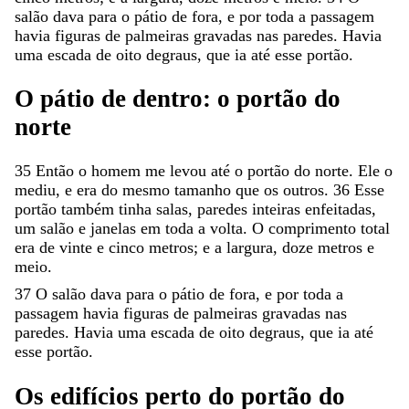
salão
dava
para
o
pátio
de
fora
,
e
por
toda
a
passagem
havia
figuras
de
palmeiras
gravadas
nas
paredes
.
Havia
uma
escada
de
oito
degraus
,
que
ia
até
esse
portão
.
O
pátio
de
dentro
:
o
portão
do
norte
35
Então
o
homem
me
levou
até
o
portão
do
norte
.
Ele
o
mediu
,
e
era
do
mesmo
tamanho
que
os
outros
.
36
Esse
portão
também
tinha
salas
,
paredes
inteiras
enfeitadas
,
um
salão
e
janelas
em
toda
a
volta
.
O
comprimento
total
era
de
vinte
e
cinco
metros
;
e
a
largura
,
doze
metros
e
meio
.
37
O
salão
dava
para
o
pátio
de
fora
,
e
por
toda
a
passagem
havia
figuras
de
palmeiras
gravadas
nas
paredes
.
Havia
uma
escada
de
oito
degraus
,
que
ia
até
esse
portão
.
Os
edifícios
perto
do
portão
do