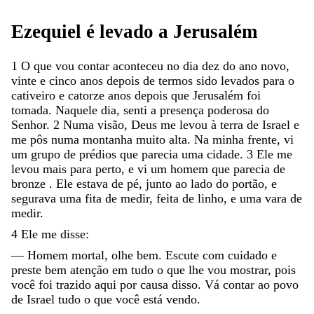
Ezequiel
é
levado
a
Jerusalém
1
O
que
vou
contar
aconteceu
no
dia
dez
do
ano
novo
,
vinte
e
cinco
anos
depois
de
termos
sido
levados
para
o
cativeiro
e
catorze
anos
depois
que
Jerusalém
foi
tomada
.
Naquele
dia
,
senti
a
presença
poderosa
do
Senhor
.
2
Numa
visão
,
Deus
me
levou
à
terra
de
Israel
e
me
pôs
numa
montanha
muito
alta
.
Na
minha
frente
,
vi
um
grupo
de
prédios
que
parecia
uma
cidade
.
3
Ele
me
levou
mais
para
perto
,
e
vi
um
homem
que
parecia
de
bronze
.
Ele
estava
de
pé
,
junto
ao
lado
do
portão
,
e
segurava
uma
fita
de
medir
,
feita
de
linho
,
e
uma
vara
de
medir
.
4
Ele
me
disse
:
—
Homem
mortal
,
olhe
bem
.
Escute
com
cuidado
e
preste
bem
atenção
em
tudo
o
que
lhe
vou
mostrar
,
pois
você
foi
trazido
aqui
por
causa
disso
.
Vá
contar
ao
povo
de
Israel
tudo
o
que
você
está
vendo
.