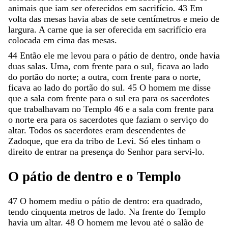
animais
que
iam
ser
oferecidos
em
sacrifício
.
43
Em
volta
das
mesas
havia
abas
de
sete
centímetros
e
meio
de
largura
.
A
carne
que
ia
ser
oferecida
em
sacrifício
era
colocada
em
cima
das
mesas
.
44
Então
ele
me
levou
para
o
pátio
de
dentro
,
onde
havia
duas
salas
.
Uma
,
com
frente
para
o
sul
,
ficava
ao
lado
do
portão
do
norte
;
a
outra
,
com
frente
para
o
norte
,
ficava
ao
lado
do
portão
do
sul
.
45
O
homem
me
disse
que
a
sala
com
frente
para
o
sul
era
para
os
sacerdotes
que
trabalhavam
no
Templo
46
e
a
sala
com
frente
para
o
norte
era
para
os
sacerdotes
que
faziam
o
serviço
do
altar
.
Todos
os
sacerdotes
eram
descendentes
de
Zadoque
,
que
era
da
tribo
de
Levi
.
Só
eles
tinham
o
direito
de
entrar
na
presença
do
Senhor
para
servi-lo
.
O
pátio
de
dentro
e
o
Templo
47
O
homem
mediu
o
pátio
de
dentro
:
era
quadrado
,
tendo
cinquenta
metros
de
lado
.
Na
frente
do
Templo
havia
um
altar
.
48
O
homem
me
levou
até
o
salão
de