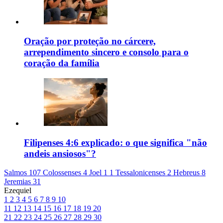
Oração por proteção no cárcere,
arrependimento sincero e consolo para o
coração da família
Filipenses 4:6 explicado: o que significa "não
andeis ansiosos"?
Salmos 107
Colossenses 4
Joel 1
1 Tessalonicenses 2
Hebreus 8
Jeremias 31
Ezequiel
1
2
3
4
5
6
7
8
9
10
11
12
13
14
15
16
17
18
19
20
21
22
23
24
25
26
27
28
29
30