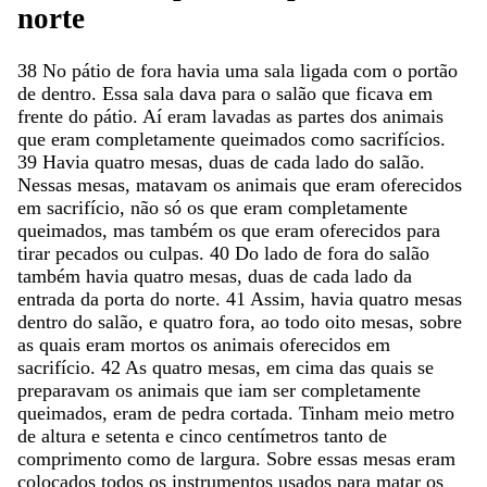
norte
38
No
pátio
de
fora
havia
uma
sala
ligada
com
o
portão
de
dentro
.
Essa
sala
dava
para
o
salão
que
ficava
em
frente
do
pátio
.
Aí
eram
lavadas
as
partes
dos
animais
que
eram
completamente
queimados
como
sacrifícios
.
39
Havia
quatro
mesas
,
duas
de
cada
lado
do
salão
.
Nessas
mesas
,
matavam
os
animais
que
eram
oferecidos
em
sacrifício
,
não
só
os
que
eram
completamente
queimados
,
mas
também
os
que
eram
oferecidos
para
tirar
pecados
ou
culpas
.
40
Do
lado
de
fora
do
salão
também
havia
quatro
mesas
,
duas
de
cada
lado
da
entrada
da
porta
do
norte
.
41
Assim
,
havia
quatro
mesas
dentro
do
salão
,
e
quatro
fora
,
ao
todo
oito
mesas
,
sobre
as
quais
eram
mortos
os
animais
oferecidos
em
sacrifício
.
42
As
quatro
mesas
,
em
cima
das
quais
se
preparavam
os
animais
que
iam
ser
completamente
queimados
,
eram
de
pedra
cortada
.
Tinham
meio
metro
de
altura
e
setenta
e
cinco
centímetros
tanto
de
comprimento
como
de
largura
.
Sobre
essas
mesas
eram
colocados
todos
os
instrumentos
usados
para
matar
os