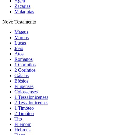
Ageu
Zacarias
Malaquias
Novo Testamento
Mateus
Marcos
Lucas
João
Atos
Romanos
1 Coríntios
2 Coríntios
Gálatas
Efésios
Filipenses
Colossenses
1 Tessalonicenses
2 Tessalonicenses
1 Timóteo
2 Timóteo
Tito
Filemom
Hebreus