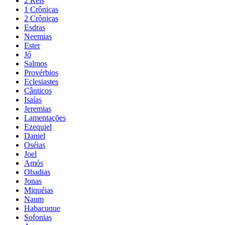
2 Reis
1 Crônicas
2 Crônicas
Esdras
Neemias
Ester
Jó
Salmos
Provérbios
Eclesiastes
Cânticos
Isaías
Jeremias
Lamentações
Ezequiel
Daniel
Oséias
Joel
Amós
Obadias
Jonas
Miquéias
Naum
Habacuque
Sofonias