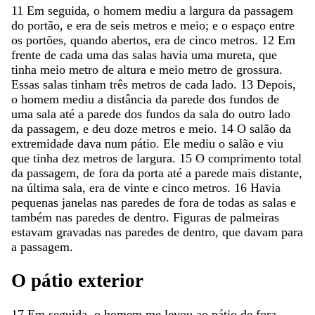
11
Em
seguida
,
o
homem
mediu
a
largura
da
passagem
do
portão
,
e
era
de
seis
metros
e
meio
;
e
o
espaço
entre
os
portões
,
quando
abertos
,
era
de
cinco
metros
.
12
Em
frente
de
cada
uma
das
salas
havia
uma
mureta
,
que
tinha
meio
metro
de
altura
e
meio
metro
de
grossura
.
Essas
salas
tinham
três
metros
de
cada
lado
.
13
Depois
,
o
homem
mediu
a
distância
da
parede
dos
fundos
de
uma
sala
até
a
parede
dos
fundos
da
sala
do
outro
lado
da
passagem
,
e
deu
doze
metros
e
meio
.
14
O
salão
da
extremidade
dava
num
pátio
.
Ele
mediu
o
salão
e
viu
que
tinha
dez
metros
de
largura
.
15
O
comprimento
total
da
passagem
,
de
fora
da
porta
até
a
parede
mais
distante
,
na
última
sala
,
era
de
vinte
e
cinco
metros
.
16
Havia
pequenas
janelas
nas
paredes
de
fora
de
todas
as
salas
e
também
nas
paredes
de
dentro
.
Figuras
de
palmeiras
estavam
gravadas
nas
paredes
de
dentro
,
que
davam
para
a
passagem
.
O
pátio
exterior
17
Em
seguida
,
o
homem
me
levou
ao
pátio
de
fora
.