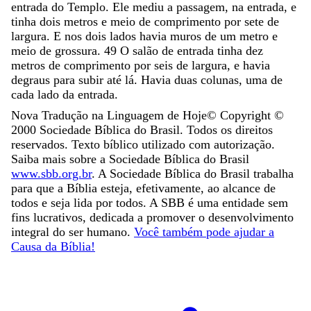
entrada
do
Templo
.
Ele
mediu
a
passagem
,
na
entrada
,
e
tinha
dois
metros
e
meio
de
comprimento
por
sete
de
largura
.
E
nos
dois
lados
havia
muros
de
um
metro
e
meio
de
grossura
.
49
O
salão
de
entrada
tinha
dez
metros
de
comprimento
por
seis
de
largura
,
e
havia
degraus
para
subir
até
lá
.
Havia
duas
colunas
,
uma
de
cada
lado
da
entrada
.
Nova Tradução na Linguagem de Hoje
© Copyright ©
2000
Sociedade Bíblica do Brasil. Todos os direitos
reservados. Texto bíblico utilizado com autorização.
Saiba mais sobre a Sociedade Bíblica do Brasil
www.sbb.org.br
. A Sociedade Bíblica do Brasil trabalha
para que a Bíblia esteja, efetivamente, ao alcance de
todos e seja lida por todos. A SBB é uma entidade sem
fins lucrativos, dedicada a promover o desenvolvimento
integral do ser humano.
Você também pode ajudar a
Causa da Bíblia!