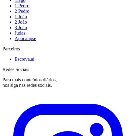
Tiago
1 Pedro
2 Pedro
1 João
2 João
3 João
Judas
Apocalipse
Parceiros
Escreva.ai
Redes Sociais
Para mais conteúdos diários,
nos siga nas redes sociais.