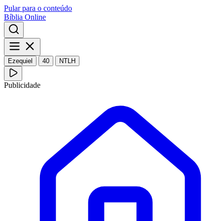
Pular para o conteúdo
Bíblia Online
Ezequiel
40
NTLH
Publicidade