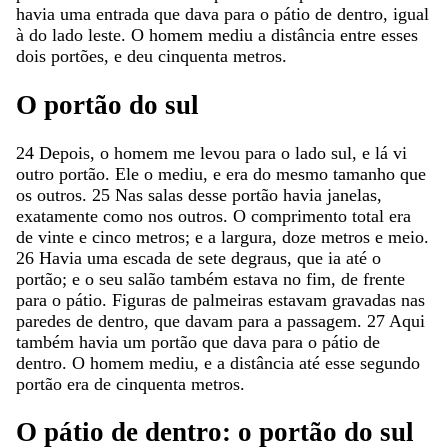
havia
uma
entrada
que
dava
para
o
pátio
de
dentro
,
igual
à
do
lado
leste
.
O
homem
mediu
a
distância
entre
esses
dois
portões
,
e
deu
cinquenta
metros
.
O
portão
do
sul
24
Depois
,
o
homem
me
levou
para
o
lado
sul
,
e
lá
vi
outro
portão
.
Ele
o
mediu
,
e
era
do
mesmo
tamanho
que
os
outros
.
25
Nas
salas
desse
portão
havia
janelas
,
exatamente
como
nos
outros
.
O
comprimento
total
era
de
vinte
e
cinco
metros
;
e
a
largura
,
doze
metros
e
meio
.
26
Havia
uma
escada
de
sete
degraus
,
que
ia
até
o
portão
;
e
o
seu
salão
também
estava
no
fim
,
de
frente
para
o
pátio
.
Figuras
de
palmeiras
estavam
gravadas
nas
paredes
de
dentro
,
que
davam
para
a
passagem
.
27
Aqui
também
havia
um
portão
que
dava
para
o
pátio
de
dentro
.
O
homem
mediu
,
e
a
distância
até
esse
segundo
portão
era
de
cinquenta
metros
.
O
pátio
de
dentro
:
o
portão
do
sul