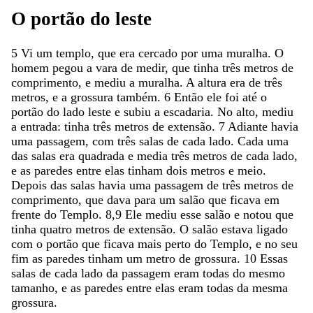
O
portão
do
leste
5
Vi
um
templo
,
que
era
cercado
por
uma
muralha
.
O
homem
pegou
a
vara
de
medir
,
que
tinha
três
metros
de
comprimento
,
e
mediu
a
muralha
.
A
altura
era
de
três
metros
,
e
a
grossura
também
.
6
Então
ele
foi
até
o
portão
do
lado
leste
e
subiu
a
escadaria
.
No
alto
,
mediu
a
entrada
:
tinha
três
metros
de
extensão
.
7
Adiante
havia
uma
passagem
,
com
três
salas
de
cada
lado
.
Cada
uma
das
salas
era
quadrada
e
media
três
metros
de
cada
lado
,
e
as
paredes
entre
elas
tinham
dois
metros
e
meio
.
Depois
das
salas
havia
uma
passagem
de
três
metros
de
comprimento
,
que
dava
para
um
salão
que
ficava
em
frente
do
Templo
.
8,9
Ele
mediu
esse
salão
e
notou
que
tinha
quatro
metros
de
extensão
.
O
salão
estava
ligado
com
o
portão
que
ficava
mais
perto
do
Templo
,
e
no
seu
fim
as
paredes
tinham
um
metro
de
grossura
.
10
Essas
salas
de
cada
lado
da
passagem
eram
todas
do
mesmo
tamanho
,
e
as
paredes
entre
elas
eram
todas
da
mesma
grossura
.