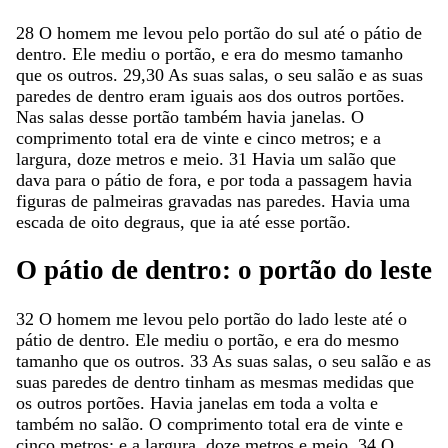
28
O
homem
me
levou
pelo
portão
do
sul
até
o
pátio
de
dentro
.
Ele
mediu
o
portão
,
e
era
do
mesmo
tamanho
que
os
outros
.
29,30
As
suas
salas
,
o
seu
salão
e
as
suas
paredes
de
dentro
eram
iguais
aos
dos
outros
portões
.
Nas
salas
desse
portão
também
havia
janelas
.
O
comprimento
total
era
de
vinte
e
cinco
metros
;
e
a
largura
,
doze
metros
e
meio
.
31
Havia
um
salão
que
dava
para
o
pátio
de
fora
,
e
por
toda
a
passagem
havia
figuras
de
palmeiras
gravadas
nas
paredes
.
Havia
uma
escada
de
oito
degraus
,
que
ia
até
esse
portão
.
O
pátio
de
dentro
:
o
portão
do
leste
32
O
homem
me
levou
pelo
portão
do
lado
leste
até
o
pátio
de
dentro
.
Ele
mediu
o
portão
,
e
era
do
mesmo
tamanho
que
os
outros
.
33
As
suas
salas
,
o
seu
salão
e
as
suas
paredes
de
dentro
tinham
as
mesmas
medidas
que
os
outros
portões
.
Havia
janelas
em
toda
a
volta
e
também
no
salão
.
O
comprimento
total
era
de
vinte
e
cinco
metros
;
e
a
largura
,
doze
metros
e
meio
.
34
O