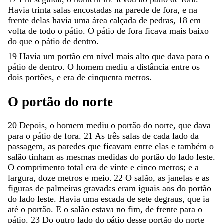
Havia
trinta
salas
encostadas
na
parede
de
fora
,
e
na
frente
delas
havia
uma
área
calçada
de
pedras
,
18
em
volta
de
todo
o
pátio
.
O
pátio
de
fora
ficava
mais
baixo
do
que
o
pátio
de
dentro
.
19
Havia
um
portão
em
nível
mais
alto
que
dava
para
o
pátio
de
dentro
.
O
homem
mediu
a
distância
entre
os
dois
portões
,
e
era
de
cinquenta
metros
.
O
portão
do
norte
20
Depois
,
o
homem
mediu
o
portão
do
norte
,
que
dava
para
o
pátio
de
fora
.
21
As
três
salas
de
cada
lado
da
passagem
,
as
paredes
que
ficavam
entre
elas
e
também
o
salão
tinham
as
mesmas
medidas
do
portão
do
lado
leste
.
O
comprimento
total
era
de
vinte
e
cinco
metros
;
e
a
largura
,
doze
metros
e
meio
.
22
O
salão
,
as
janelas
e
as
figuras
de
palmeiras
gravadas
eram
iguais
aos
do
portão
do
lado
leste
.
Havia
uma
escada
de
sete
degraus
,
que
ia
até
o
portão
.
E
o
salão
estava
no
fim
,
de
frente
para
o
pátio
.
23
Do
outro
lado
do
pátio
desse
portão
do
norte