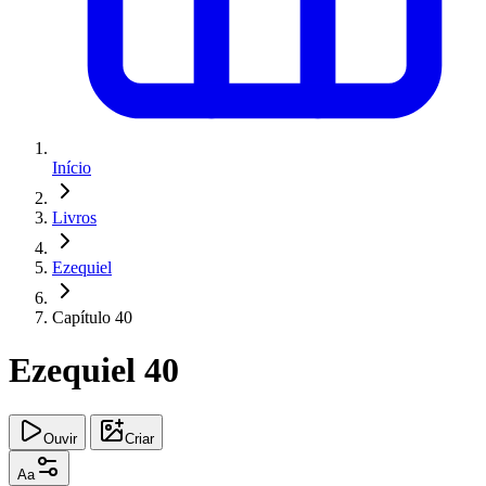
Início
Livros
Ezequiel
Capítulo 40
Ezequiel 40
Ouvir
Criar
Aa