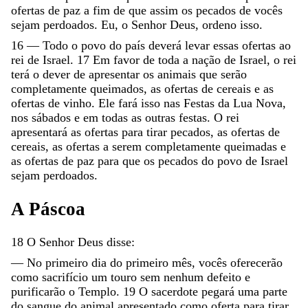
ofertas
de
paz
a
fim
de
que
assim
os
pecados
de
vocês
sejam
perdoados
.
Eu
,
o
Senhor
Deus
,
ordeno
isso
.
16
—
Todo
o
povo
do
país
deverá
levar
essas
ofertas
ao
rei
de
Israel
.
17
Em
favor
de
toda
a
nação
de
Israel
,
o
rei
terá
o
dever
de
apresentar
os
animais
que
serão
completamente
queimados
,
as
ofertas
de
cereais
e
as
ofertas
de
vinho
.
Ele
fará
isso
nas
Festas
da
Lua
Nova
,
nos
sábados
e
em
todas
as
outras
festas
.
O
rei
apresentará
as
ofertas
para
tirar
pecados
,
as
ofertas
de
cereais
,
as
ofertas
a
serem
completamente
queimadas
e
as
ofertas
de
paz
para
que
os
pecados
do
povo
de
Israel
sejam
perdoados
.
A
Páscoa
18
O
Senhor
Deus
disse
:
—
No
primeiro
dia
do
primeiro
mês
,
vocês
oferecerão
como
sacrifício
um
touro
sem
nenhum
defeito
e
purificarão
o
Templo
.
19
O
sacerdote
pegará
uma
parte
do
sangue
do
animal
apresentado
como
oferta
para
tirar