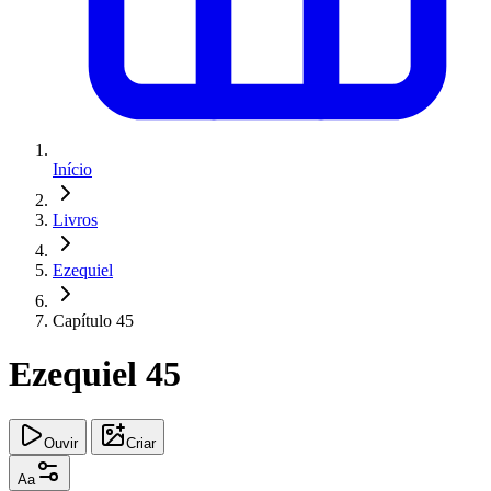
Início
Livros
Ezequiel
Capítulo 45
Ezequiel 45
Ouvir
Criar
Aa