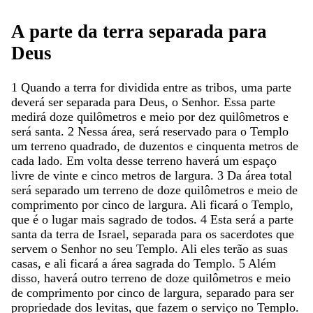
A
parte
da
terra
separada
para
Deus
1
Quando
a
terra
for
dividida
entre
as
tribos
,
uma
parte
deverá
ser
separada
para
Deus
,
o
Senhor
.
Essa
parte
medirá
doze
quilômetros
e
meio
por
dez
quilômetros
e
será
santa
.
2
Nessa
área
,
será
reservado
para
o
Templo
um
terreno
quadrado
,
de
duzentos
e
cinquenta
metros
de
cada
lado
.
Em
volta
desse
terreno
haverá
um
espaço
livre
de
vinte
e
cinco
metros
de
largura
.
3
Da
área
total
será
separado
um
terreno
de
doze
quilômetros
e
meio
de
comprimento
por
cinco
de
largura
.
Ali
ficará
o
Templo
,
que
é
o
lugar
mais
sagrado
de
todos
.
4
Esta
será
a
parte
santa
da
terra
de
Israel
,
separada
para
os
sacerdotes
que
servem
o
Senhor
no
seu
Templo
.
Ali
eles
terão
as
suas
casas
,
e
ali
ficará
a
área
sagrada
do
Templo
.
5
Além
disso
,
haverá
outro
terreno
de
doze
quilômetros
e
meio
de
comprimento
por
cinco
de
largura
,
separado
para
ser
propriedade
dos
levitas
,
que
fazem
o
serviço
no
Templo
.