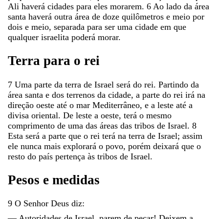
Ali
haverá
cidades
para
eles
morarem
.
6
Ao
lado
da
área
santa
haverá
outra
área
de
doze
quilômetros
e
meio
por
dois
e
meio
,
separada
para
ser
uma
cidade
em
que
qualquer
israelita
poderá
morar
.
Terra
para
o
rei
7
Uma
parte
da
terra
de
Israel
será
do
rei
.
Partindo
da
área
santa
e
dos
terrenos
da
cidade
,
a
parte
do
rei
irá
na
direção
oeste
até
o
mar
Mediterrâneo
,
e
a
leste
até
a
divisa
oriental
.
De
leste
a
oeste
,
terá
o
mesmo
comprimento
de
uma
das
áreas
das
tribos
de
Israel
.
8
Esta
será
a
parte
que
o
rei
terá
na
terra
de
Israel
;
assim
ele
nunca
mais
explorará
o
povo
,
porém
deixará
que
o
resto
do
país
pertença
às
tribos
de
Israel
.
Pesos
e
medidas
9
O
Senhor
Deus
diz
:
—
Autoridades
de
Israel
,
parem
de
pecar
!
Deixem
a