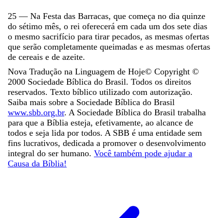
25
—
Na
Festa
das
Barracas
,
que
começa
no
dia
quinze
do
sétimo
mês
,
o
rei
oferecerá
em
cada
um
dos
sete
dias
o
mesmo
sacrifício
para
tirar
pecados
,
as
mesmas
ofertas
que
serão
completamente
queimadas
e
as
mesmas
ofertas
de
cereais
e
de
azeite
.
Nova Tradução na Linguagem de Hoje
© Copyright ©
2000
Sociedade Bíblica do Brasil. Todos os direitos
reservados. Texto bíblico utilizado com autorização.
Saiba mais sobre a Sociedade Bíblica do Brasil
www.sbb.org.br
. A Sociedade Bíblica do Brasil trabalha
para que a Bíblia esteja, efetivamente, ao alcance de
todos e seja lida por todos. A SBB é uma entidade sem
fins lucrativos, dedicada a promover o desenvolvimento
integral do ser humano.
Você também pode ajudar a
Causa da Bíblia!