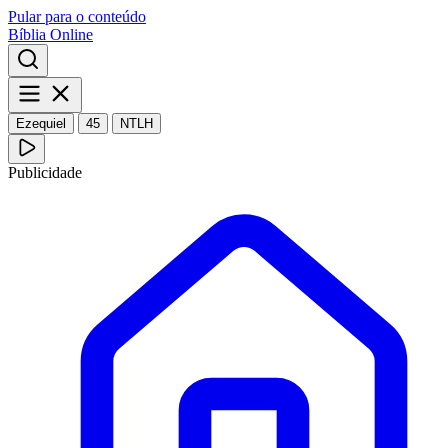
Pular para o conteúdo
Bíblia Online
Ezequiel
45
NTLH
Publicidade