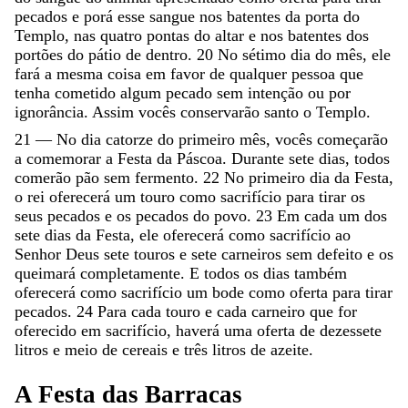
pecados
e
porá
esse
sangue
nos
batentes
da
porta
do
Templo
,
nas
quatro
pontas
do
altar
e
nos
batentes
dos
portões
do
pátio
de
dentro
.
20
No
sétimo
dia
do
mês
,
ele
fará
a
mesma
coisa
em
favor
de
qualquer
pessoa
que
tenha
cometido
algum
pecado
sem
intenção
ou
por
ignorância
.
Assim
vocês
conservarão
santo
o
Templo
.
21
—
No
dia
catorze
do
primeiro
mês
,
vocês
começarão
a
comemorar
a
Festa
da
Páscoa
.
Durante
sete
dias
,
todos
comerão
pão
sem
fermento
.
22
No
primeiro
dia
da
Festa
,
o
rei
oferecerá
um
touro
como
sacrifício
para
tirar
os
seus
pecados
e
os
pecados
do
povo
.
23
Em
cada
um
dos
sete
dias
da
Festa
,
ele
oferecerá
como
sacrifício
ao
Senhor
Deus
sete
touros
e
sete
carneiros
sem
defeito
e
os
queimará
completamente
.
E
todos
os
dias
também
oferecerá
como
sacrifício
um
bode
como
oferta
para
tirar
pecados
.
24
Para
cada
touro
e
cada
carneiro
que
for
oferecido
em
sacrifício
,
haverá
uma
oferta
de
dezessete
litros
e
meio
de
cereais
e
três
litros
de
azeite
.
A
Festa
das
Barracas