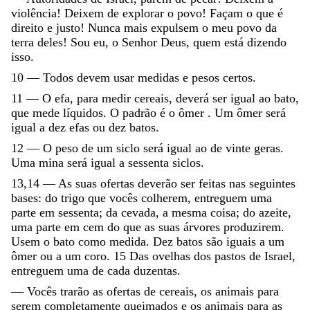
violência
!
Deixem
de
explorar
o
povo
!
Façam
o
que
é
direito
e
justo
!
Nunca
mais
expulsem
o
meu
povo
da
terra
deles
!
Sou
eu
,
o
Senhor
Deus
,
quem
está
dizendo
isso
.
10
—
Todos
devem
usar
medidas
e
pesos
certos
.
11
—
O
efa
,
para
medir
cereais
,
deverá
ser
igual
ao
bato
,
que
mede
líquidos
.
O
padrão
é
o
ômer
.
Um
ômer
será
igual
a
dez
efas
ou
dez
batos
.
12
—
O
peso
de
um
siclo
será
igual
ao
de
vinte
geras
.
Uma
mina
será
igual
a
sessenta
siclos
.
13,14
—
As
suas
ofertas
deverão
ser
feitas
nas
seguintes
bases
:
do
trigo
que
vocês
colherem
,
entreguem
uma
parte
em
sessenta
;
da
cevada
,
a
mesma
coisa
;
do
azeite
,
uma
parte
em
cem
do
que
as
suas
árvores
produzirem
.
Usem
o
bato
como
medida
.
Dez
batos
são
iguais
a
um
ômer
ou
a
um
coro
.
15
Das
ovelhas
dos
pastos
de
Israel
,
entreguem
uma
de
cada
duzentas
.
—
Vocês
trarão
as
ofertas
de
cereais
,
os
animais
para
serem
completamente
queimados
e
os
animais
para
as