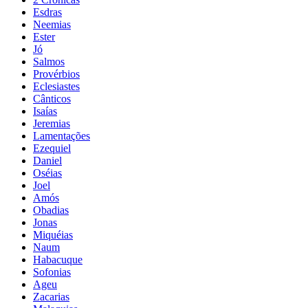
Esdras
Neemias
Ester
Jó
Salmos
Provérbios
Eclesiastes
Cânticos
Isaías
Jeremias
Lamentações
Ezequiel
Daniel
Oséias
Joel
Amós
Obadias
Jonas
Miquéias
Naum
Habacuque
Sofonias
Ageu
Zacarias