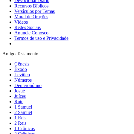
Devocional Diário
Recursos Bíblicos
Versículos por Temas
Mural de Orações
Vídeos
Redes Sociais
Anuncie Conosco
Termos de uso e Privacidade
Antigo Testamento
Gênesis
Êxodo
Levítico
Números
Deuteronômio
Josué
Juízes
Rute
1 Samuel
2 Samuel
1 Reis
2 Reis
1 Crônicas
2 Crônicas