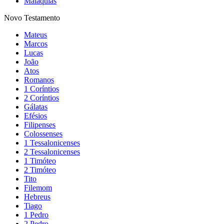
Malaquias
Novo Testamento
Mateus
Marcos
Lucas
João
Atos
Romanos
1 Coríntios
2 Coríntios
Gálatas
Efésios
Filipenses
Colossenses
1 Tessalonicenses
2 Tessalonicenses
1 Timóteo
2 Timóteo
Tito
Filemom
Hebreus
Tiago
1 Pedro
2 Pedro