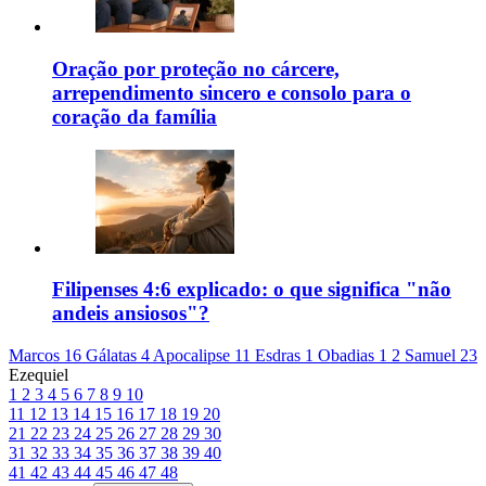
Oração por proteção no cárcere,
arrependimento sincero e consolo para o
coração da família
Filipenses 4:6 explicado: o que significa "não
andeis ansiosos"?
Marcos 16
Gálatas 4
Apocalipse 11
Esdras 1
Obadias 1
2 Samuel 23
Ezequiel
1
2
3
4
5
6
7
8
9
10
11
12
13
14
15
16
17
18
19
20
21
22
23
24
25
26
27
28
29
30
31
32
33
34
35
36
37
38
39
40
41
42
43
44
45
46
47
48