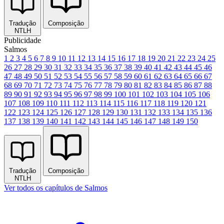
Tradução
Composição
NTLH
Publicidade
Salmos
1
2
3
4
5
6
7
8
9
10
11
12
13
14
15
16
17
18
19
20
21
22
23
24
25
26
27
28
29
30
31
32
33
34
35
36
37
38
39
40
41
42
43
44
45
46
47
48
49
50
51
52
53
54
55
56
57
58
59
60
61
62
63
64
65
66
67
68
69
70
71
72
73
74
75
76
77
78
79
80
81
82
83
84
85
86
87
88
89
90
91
92
93
94
95
96
97
98
99
100
101
102
103
104
105
106
107
108
109
110
111
112
113
114
115
116
117
118
119
120
121
122
123
124
125
126
127
128
129
130
131
132
133
134
135
136
137
138
139
140
141
142
143
144
145
146
147
148
149
150
Tradução
Composição
NTLH
Ver todos os capítulos de Salmos