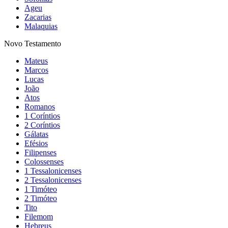
Ageu
Zacarias
Malaquias
Novo Testamento
Mateus
Marcos
Lucas
João
Atos
Romanos
1 Coríntios
2 Coríntios
Gálatas
Efésios
Filipenses
Colossenses
1 Tessalonicenses
2 Tessalonicenses
1 Timóteo
2 Timóteo
Tito
Filemom
Hebreus