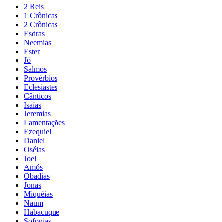
2 Reis
1 Crônicas
2 Crônicas
Esdras
Neemias
Ester
Jó
Salmos
Provérbios
Eclesiastes
Cânticos
Isaías
Jeremias
Lamentações
Ezequiel
Daniel
Oséias
Joel
Amós
Obadias
Jonas
Miquéias
Naum
Habacuque
Sofonias