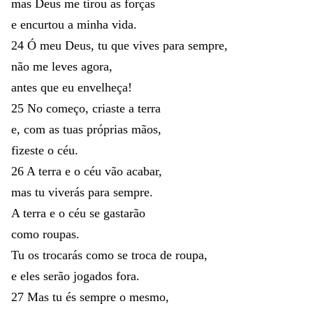
mas
Deus
me
tirou
as
forças
e
encurtou
a
minha
vida
.
24
Ó
meu
Deus
,
tu
que
vives
para
sempre
,
não
me
leves
agora
,
antes
que
eu
envelheça
!
25
No
começo
,
criaste
a
terra
e
,
com
as
tuas
próprias
mãos
,
fizeste
o
céu
.
26
A
terra
e
o
céu
vão
acabar
,
mas
tu
viverás
para
sempre
.
A
terra
e
o
céu
se
gastarão
como
roupas
.
Tu
os
trocarás
como
se
troca
de
roupa
,
e
eles
serão
jogados
fora
.
27
Mas
tu
és
sempre
o
mesmo
,