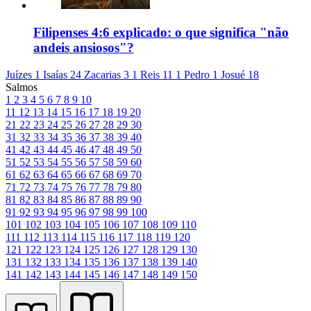
Filipenses 4:6 explicado: o que significa "não
andeis ansiosos"?
Juízes 1
Isaías 24
Zacarias 3
1 Reis 11
1 Pedro 1
Josué 18
Salmos
1
2
3
4
5
6
7
8
9
10
11
12
13
14
15
16
17
18
19
20
21
22
23
24
25
26
27
28
29
30
31
32
33
34
35
36
37
38
39
40
41
42
43
44
45
46
47
48
49
50
51
52
53
54
55
56
57
58
59
60
61
62
63
64
65
66
67
68
69
70
71
72
73
74
75
76
77
78
79
80
81
82
83
84
85
86
87
88
89
90
91
92
93
94
95
96
97
98
99
100
101
102
103
104
105
106
107
108
109
110
111
112
113
114
115
116
117
118
119
120
121
122
123
124
125
126
127
128
129
130
131
132
133
134
135
136
137
138
139
140
141
142
143
144
145
146
147
148
149
150