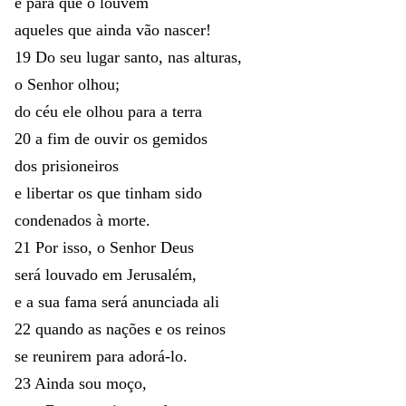
e
para
que
o
louvem
aqueles
que
ainda
vão
nascer
!
19
Do
seu
lugar
santo
,
nas
alturas
,
o
Senhor
olhou
;
do
céu
ele
olhou
para
a
terra
20
a
fim
de
ouvir
os
gemidos
dos
prisioneiros
e
libertar
os
que
tinham
sido
condenados
à
morte
.
21
Por
isso
,
o
Senhor
Deus
será
louvado
em
Jerusalém
,
e
a
sua
fama
será
anunciada
ali
22
quando
as
nações
e
os
reinos
se
reunirem
para
adorá-lo
.
23
Ainda
sou
moço
,