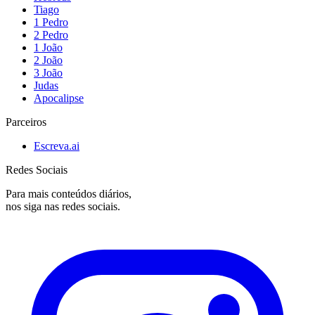
Tiago
1 Pedro
2 Pedro
1 João
2 João
3 João
Judas
Apocalipse
Parceiros
Escreva.ai
Redes Sociais
Para mais conteúdos diários,
nos siga nas redes sociais.