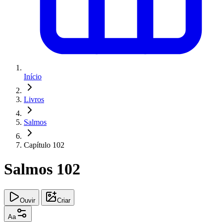
Início
Livros
Salmos
Capítulo 102
Salmos 102
Ouvir
Criar
Aa