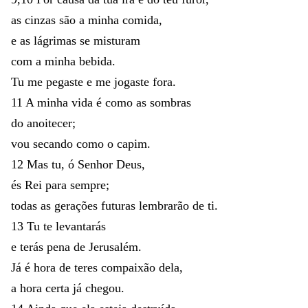
as
cinzas
são
a
minha
comida
,
e
as
lágrimas
se
misturam
com
a
minha
bebida
.
Tu
me
pegaste
e
me
jogaste
fora
.
11
A
minha
vida
é
como
as
sombras
do
anoitecer
;
vou
secando
como
o
capim
.
12
Mas
tu
,
ó
Senhor
Deus
,
és
Rei
para
sempre
;
todas
as
gerações
futuras
lembrarão
de
ti
.
13
Tu
te
levantarás
e
terás
pena
de
Jerusalém
.
Já
é
hora
de
teres
compaixão
dela
,
a
hora
certa
já
chegou
.