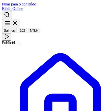
Pular para o conteúdo
Bíblia Online
Salmos
102
NTLH
Publicidade