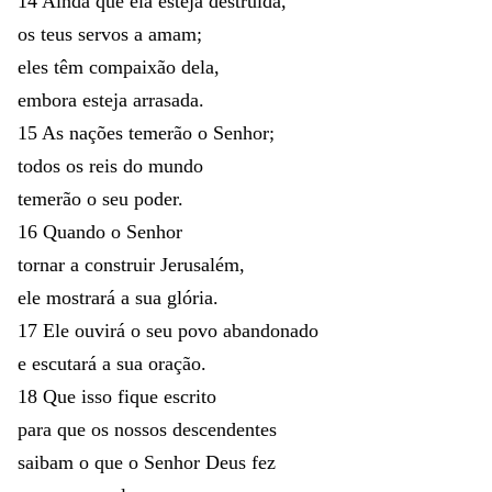
14
Ainda
que
ela
esteja
destruída
,
os
teus
servos
a
amam
;
eles
têm
compaixão
dela
,
embora
esteja
arrasada
.
15
As
nações
temerão
o
Senhor
;
todos
os
reis
do
mundo
temerão
o
seu
poder
.
16
Quando
o
Senhor
tornar
a
construir
Jerusalém
,
ele
mostrará
a
sua
glória
.
17
Ele
ouvirá
o
seu
povo
abandonado
e
escutará
a
sua
oração
.
18
Que
isso
fique
escrito
para
que
os
nossos
descendentes
saibam
o
que
o
Senhor
Deus
fez