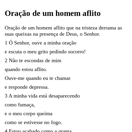
Oração
de
um
homem
aflito
Oração
de
um
homem
aflito
que
na
tristeza
derrama
as
suas
queixas
na
presença
de
Deus
,
o
Senhor
.
1
Ó
Senhor
,
ouve
a
minha
oração
e
escuta
o
meu
grito
pedindo
socorro
!
2
Não
te
escondas
de
mim
quando
estou
aflito
.
Ouve-me
quando
eu
te
chamar
e
responde
depressa
.
3
A
minha
vida
está
desaparecendo
como
fumaça
,
e
o
meu
corpo
queima
como
se
estivesse
no
fogo
.
4
Estou
acabado
como
a
grama