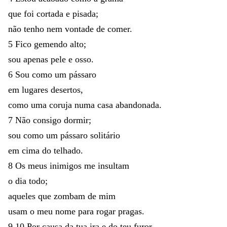
que
foi
cortada
e
pisada
;
não
tenho
nem
vontade
de
comer
.
5
Fico
gemendo
alto
;
sou
apenas
pele
e
osso
.
6
Sou
como
um
pássaro
em
lugares
desertos
,
como
uma
coruja
numa
casa
abandonada
.
7
Não
consigo
dormir
;
sou
como
um
pássaro
solitário
em
cima
do
telhado
.
8
Os
meus
inimigos
me
insultam
o
dia
todo
;
aqueles
que
zombam
de
mim
usam
o
meu
nome
para
rogar
pragas
.
9,10
Por
causa
da
tua
ira
e
do
teu
furor
,