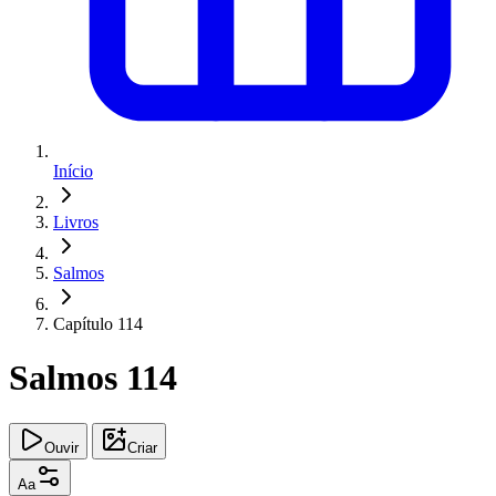
Início
Livros
Salmos
Capítulo 114
Salmos 114
Ouvir
Criar
Aa