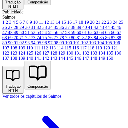
Tradução
Composição
NTLH
Publicidade
Salmos
1
2
3
4
5
6
7
8
9
10
11
12
13
14
15
16
17
18
19
20
21
22
23
24
25
26
27
28
29
30
31
32
33
34
35
36
37
38
39
40
41
42
43
44
45
46
47
48
49
50
51
52
53
54
55
56
57
58
59
60
61
62
63
64
65
66
67
68
69
70
71
72
73
74
75
76
77
78
79
80
81
82
83
84
85
86
87
88
89
90
91
92
93
94
95
96
97
98
99
100
101
102
103
104
105
106
107
108
109
110
111
112
113
114
115
116
117
118
119
120
121
122
123
124
125
126
127
128
129
130
131
132
133
134
135
136
137
138
139
140
141
142
143
144
145
146
147
148
149
150
Tradução
Composição
NTLH
Ver todos os capítulos de Salmos