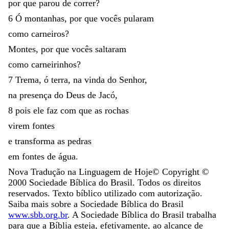
por
que
parou
de
correr
?
6
Ó
montanhas
,
por
que
vocês
pularam
como
carneiros
?
Montes
,
por
que
vocês
saltaram
como
carneirinhos
?
7
Trema
,
ó
terra
,
na
vinda
do
Senhor
,
na
presença
do
Deus
de
Jacó
,
8
pois
ele
faz
com
que
as
rochas
virem
fontes
e
transforma
as
pedras
em
fontes
de
água
.
Nova Tradução na Linguagem de Hoje
© Copyright ©
2000
Sociedade Bíblica do Brasil. Todos os direitos
reservados. Texto bíblico utilizado com autorização.
Saiba mais sobre a Sociedade Bíblica do Brasil
www.sbb.org.br
. A Sociedade Bíblica do Brasil trabalha
para que a Bíblia esteja, efetivamente, ao alcance de