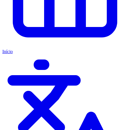
Início