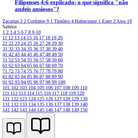
Filipenses 4:6 explicado: o que significa "não
andeis ansiosos"?
Zacarias 2
2 Coríntios 9
1 Timóteo 4
Habacuque 1
Ester 2
Atos 19
Salmos
1
2
3
4
5
6
7
8
9
10
11
12
13
14
15
16
17
18
19
20
21
22
23
24
25
26
27
28
29
30
31
32
33
34
35
36
37
38
39
40
41
42
43
44
45
46
47
48
49
50
51
52
53
54
55
56
57
58
59
60
61
62
63
64
65
66
67
68
69
70
71
72
73
74
75
76
77
78
79
80
81
82
83
84
85
86
87
88
89
90
91
92
93
94
95
96
97
98
99
100
101
102
103
104
105
106
107
108
109
110
111
112
113
114
115
116
117
118
119
120
121
122
123
124
125
126
127
128
129
130
131
132
133
134
135
136
137
138
139
140
141
142
143
144
145
146
147
148
149
150