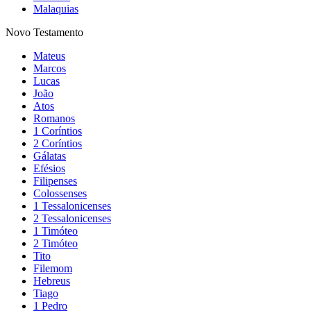
Malaquias
Novo Testamento
Mateus
Marcos
Lucas
João
Atos
Romanos
1 Coríntios
2 Coríntios
Gálatas
Efésios
Filipenses
Colossenses
1 Tessalonicenses
2 Tessalonicenses
1 Timóteo
2 Timóteo
Tito
Filemom
Hebreus
Tiago
1 Pedro