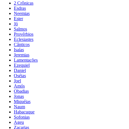
2 Crônicas
Esdras
Neemias
Ester
Jó
Salmos
Provérbios
Eclesiastes
Cânticos
Isaías
Jeremias
Lamentações
Ezequiel
Daniel
Oséias
Joel
Amós
Obadias
Jonas
Miquéias
Naum
Habacuque
Sofonias
Ageu
Zacarias