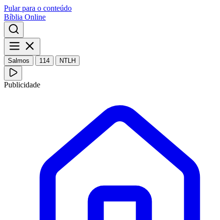
Pular para o conteúdo
Bíblia Online
Salmos
114
NTLH
Publicidade