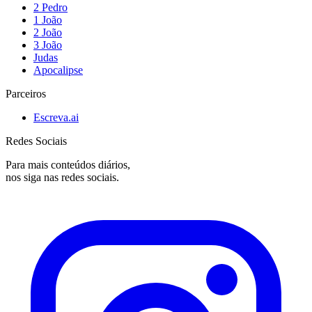
2 Pedro
1 João
2 João
3 João
Judas
Apocalipse
Parceiros
Escreva.ai
Redes Sociais
Para mais conteúdos diários,
nos siga nas redes sociais.