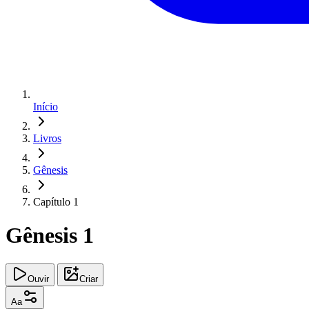
Início
Livros
Gênesis
Capítulo 1
Gênesis 1
Ouvir
Criar
Aa