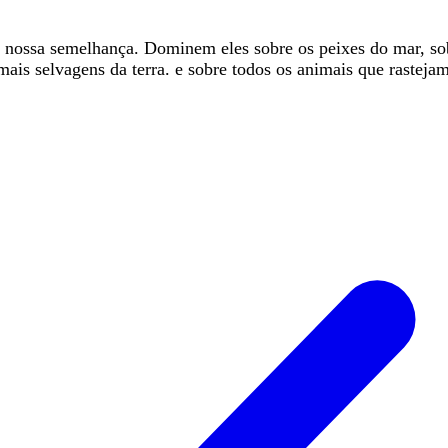
a
nossa
semelhança
.
Dominem
eles
sobre
os
peixes
do
mar
,
so
mais selvagens da terra.
e
sobre
todos
os
animais
que
rasteja