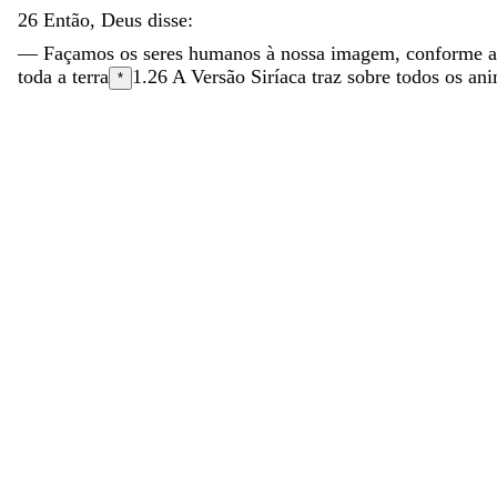
26
Então
,
Deus
disse
:
—
Façamos
os
seres
humanos
à
nossa
imagem
,
conforme
toda
a
terra
1.26
A Versão Siríaca traz
sobre
todos os ani
*