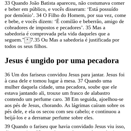
33
Quando
João
Batista
apareceu
,
não
costumava
comer
e
beber
em
público
,
e
vocês
disseram
:
‘
Está
possuído
por
demônio
’
.
34
O
Filho
do
Homem
,
por
sua
vez
,
come
e
bebe
,
e
vocês
dizem
:
‘
É
comilão
e
beberrão
,
amigo
de
cobradores
de
impostos
e
pecadores
’
.
35
Mas
a
sabedoria
é
comprovada
pela
vida
daqueles
que
a
seguem
.
"
7.35
Ou
Mas a sabedoria é justificada por
*
todos os seus filhos
.
Jesus
é
ungido
por
uma
pecadora
36
Um
dos
fariseus
convidou
Jesus
para
jantar
.
Jesus
foi
à
casa
dele
e
tomou
lugar
à
mesa
.
37
Quando
uma
mulher
daquela
cidade
,
uma
pecadora
,
soube
que
ele
estava
jantando
ali
,
trouxe
um
frasco
de
alabastro
contendo
um
perfume
caro
.
38
Em
seguida
,
ajoelhou-se
aos
pés
de
Jesus
,
chorando
.
As
lágrimas
caíram
sobre
os
pés
dele
,
e
ela
os
secou
com
seu
cabelo
;
e
continuou
a
beijá-los
e
a
derramar
perfume
sobre
eles
.
39
Quando
o
fariseu
que
havia
convidado
Jesus
viu
isso
,