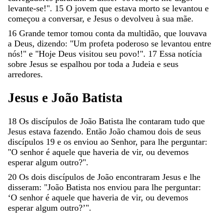
levante-se
!
"
.
15
O
jovem
que
estava
morto
se
levantou
e
começou
a
conversar
,
e
Jesus
o
devolveu
à
sua
mãe
.
16
Grande
temor
tomou
conta
da
multidão
,
que
louvava
a
Deus
,
dizendo
:
"
Um
profeta
poderoso
se
levantou
entre
nós
!
"
e
"
Hoje
Deus
visitou
seu
povo
!
"
.
17
Essa
notícia
sobre
Jesus
se
espalhou
por
toda
a
Judeia
e
seus
arredores
.
Jesus
e
João
Batista
18
Os
discípulos
de
João
Batista
lhe
contaram
tudo
que
Jesus
estava
fazendo
.
Então
João
chamou
dois
de
seus
discípulos
19
e
os
enviou
ao
Senhor
,
para
lhe
perguntar
:
"
O
senhor
é
aquele
que
haveria
de
vir
,
ou
devemos
esperar
algum
outro
?
"
.
20
Os
dois
discípulos
de
João
encontraram
Jesus
e
lhe
disseram
:
"
João
Batista
nos
enviou
para
lhe
perguntar
:
‘
O
senhor
é
aquele
que
haveria
de
vir
,
ou
devemos
esperar
algum
outro
?
’
"
.