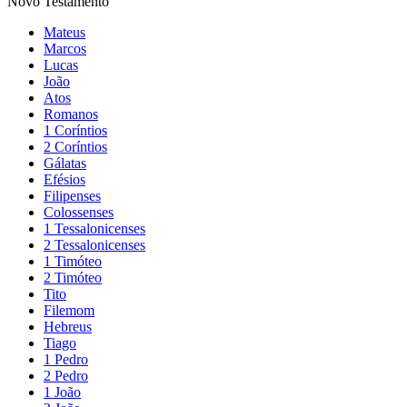
Novo Testamento
Mateus
Marcos
Lucas
João
Atos
Romanos
1 Coríntios
2 Coríntios
Gálatas
Efésios
Filipenses
Colossenses
1 Tessalonicenses
2 Tessalonicenses
1 Timóteo
2 Timóteo
Tito
Filemom
Hebreus
Tiago
1 Pedro
2 Pedro
1 João