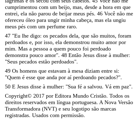
lágrimas
e
os
secou
com
seus
cabelos
.
45
Você
não
me
cumprimentou
com
um
beijo
,
mas
,
desde
a
hora
em
que
entrei
,
ela
não
parou
de
beijar
meus
pés
.
46
Você
não
me
ofereceu
óleo
para
ungir
minha
cabeça
,
mas
ela
ungiu
meus
pés
com
um
perfume
raro
.
47
"
Eu
lhe
digo
:
os
pecados
dela
,
que
são
muitos
,
foram
perdoados
e
,
por
isso
,
ela
demonstrou
muito
amor
por
mim
.
Mas
a
pessoa
a
quem
pouco
foi
perdoado
demonstra
pouco
amor
"
.
48
Então
Jesus
disse
à
mulher
:
"
Seus
pecados
estão
perdoados
"
.
49
Os
homens
que
estavam
à
mesa
diziam
entre
si
:
"
Quem
é
esse
que
anda
por
aí
perdoando
pecados
?
"
.
50
E
Jesus
disse
à
mulher
:
"
Sua
fé
a
salvou
.
Vá
em
paz
"
.
Copyright©
2017
por Editora Mundo Cristão. Todos os
direitos reservados em língua portuguesa. A Nova Versão
Transformadora (NVT) e seu logotipo são marcas
registradas. Usados com permissão.