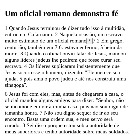
Um
oficial
romano
demonstra
fé
1
Quando
Jesus
terminou
de
dizer
tudo
isso
à
multidão
,
entrou
em
Cafarnaum
.
2
Naquela
ocasião
,
um
escravo
muito
estimado
de
um
oficial
romano
7.2
Em grego,
*
centurião
; também em 7.6.
estava
enfermo
,
à
beira
da
morte
.
3
Quando
o
oficial
ouviu
falar
de
Jesus
,
mandou
alguns
líderes
judeus
lhe
pedirem
que
fosse
curar
seu
escravo
.
4
Os
líderes
suplicaram
insistentemente
que
Jesus
socorresse
o
homem
,
dizendo
:
"
Ele
merece
sua
ajuda
,
5
pois
ama
o
povo
judeu
e
até
nos
construiu
uma
sinagoga
"
.
6
Jesus
foi
com
eles
,
mas
,
antes
de
chegarem
à
casa
,
o
oficial
mandou
alguns
amigos
para
dizer
:
"
Senhor
,
não
se
incomode
em
vir
à
minha
casa
,
pois
não
sou
digno
de
tamanha
honra
.
7
Não
sou
digno
sequer
de
ir
ao
seu
encontro
.
Basta
uma
ordem
sua
,
e
meu
servo
será
curado
.
8
Sei
disso
porque
estou
sob
a
autoridade
de
meus
superiores
e
tenho
autoridade
sobre
meus
soldados
.