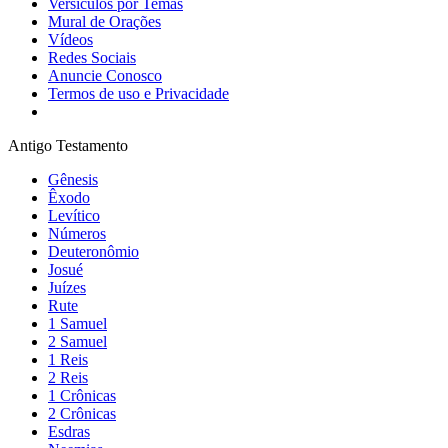
Versículos por Temas
Mural de Orações
Vídeos
Redes Sociais
Anuncie Conosco
Termos de uso e Privacidade
Antigo Testamento
Gênesis
Êxodo
Levítico
Números
Deuteronômio
Josué
Juízes
Rute
1 Samuel
2 Samuel
1 Reis
2 Reis
1 Crônicas
2 Crônicas
Esdras