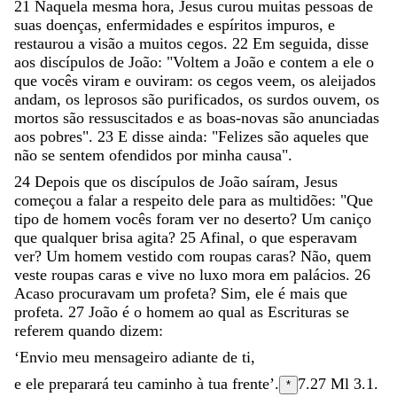
21
Naquela
mesma
hora
,
Jesus
curou
muitas
pessoas
de
suas
doenças
,
enfermidades
e
espíritos
impuros
,
e
restaurou
a
visão
a
muitos
cegos
.
22
Em
seguida
,
disse
aos
discípulos
de
João
:
"
Voltem
a
João
e
contem
a
ele
o
que
vocês
viram
e
ouviram
:
os
cegos
veem
,
os
aleijados
andam
,
os
leprosos
são
purificados
,
os
surdos
ouvem
,
os
mortos
são
ressuscitados
e
as
boas-novas
são
anunciadas
aos
pobres
"
.
23
E
disse
ainda
:
"
Felizes
são
aqueles
que
não
se
sentem
ofendidos
por
minha
causa
"
.
24
Depois
que
os
discípulos
de
João
saíram
,
Jesus
começou
a
falar
a
respeito
dele
para
as
multidões
:
"
Que
tipo
de
homem
vocês
foram
ver
no
deserto
?
Um
caniço
que
qualquer
brisa
agita
?
25
Afinal
,
o
que
esperavam
ver
?
Um
homem
vestido
com
roupas
caras
?
Não
,
quem
veste
roupas
caras
e
vive
no
luxo
mora
em
palácios
.
26
Acaso
procuravam
um
profeta
?
Sim
,
ele
é
mais
que
profeta
.
27
João
é
o
homem
ao
qual
as
Escrituras
se
referem
quando
dizem
:
‘
Envio
meu
mensageiro
adiante
de
ti
,
e
ele
preparará
teu
caminho
à
tua
frente
’
.
7.27
Ml 3.1.
*