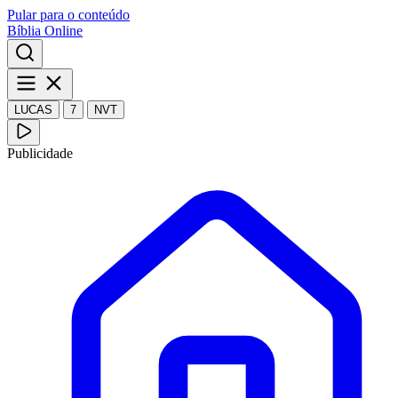
Pular para o conteúdo
Bíblia Online
LUCAS
7
NVT
Publicidade