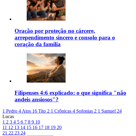
Oração por proteção no cárcere,
arrependimento sincero e consolo para o
coração da família
Filipenses 4:6 explicado: o que significa "não
andeis ansiosos"?
1 Pedro 4
Atos 16
Tito 2
1 Crônicas 4
Sofonias 2
1 Samuel 24
Lucas
1
2
3
4
5
6
7
8
9
10
11
12
13
14
15
16
17
18
19
20
21
22
23
24