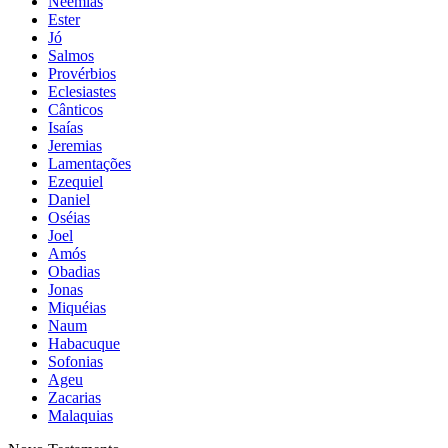
Neemias
Ester
Jó
Salmos
Provérbios
Eclesiastes
Cânticos
Isaías
Jeremias
Lamentações
Ezequiel
Daniel
Oséias
Joel
Amós
Obadias
Jonas
Miquéias
Naum
Habacuque
Sofonias
Ageu
Zacarias
Malaquias