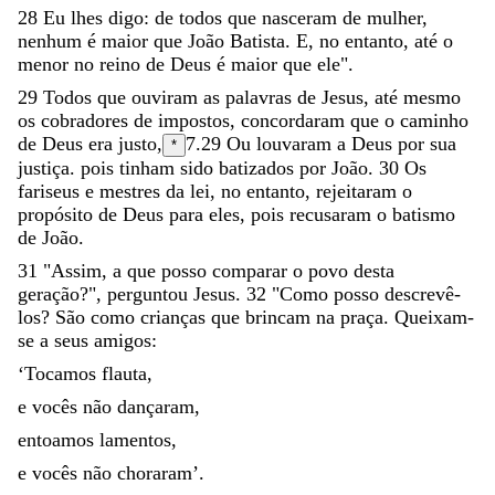
28
Eu
lhes
digo
:
de
todos
que
nasceram
de
mulher
,
nenhum
é
maior
que
João
Batista
.
E
,
no
entanto
,
até
o
menor
no
reino
de
Deus
é
maior
que
ele
"
.
29
Todos
que
ouviram
as
palavras
de
Jesus
,
até
mesmo
os
cobradores
de
impostos
,
concordaram
que
o
caminho
de
Deus
era
justo
,
7.29
Ou
louvaram a Deus por sua
*
justiça
.
pois
tinham
sido
batizados
por
João
.
30
Os
fariseus
e
mestres
da
lei
,
no
entanto
,
rejeitaram
o
propósito
de
Deus
para
eles
,
pois
recusaram
o
batismo
de
João
.
31
"
Assim
,
a
que
posso
comparar
o
povo
desta
geração
?
"
,
perguntou
Jesus
.
32
"
Como
posso
descrevê-
los
?
São
como
crianças
que
brincam
na
praça
.
Queixam-
se
a
seus
amigos
:
‘
Tocamos
flauta
,
e
vocês
não
dançaram
,
entoamos
lamentos
,
e
vocês
não
choraram
’
.