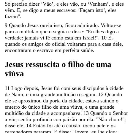
Só
preciso
dizer
‘
Vão
’
,
e
eles
vão
,
ou
‘
Venham
’
,
e
eles
vêm
.
E
,
se
digo
a
meus
escravos
:
‘
Façam
isto
’
,
eles
fazem
"
.
9
Quando
Jesus
ouviu
isso
,
ficou
admirado
.
Voltou-se
para
a
multidão
que
o
seguia
e
disse
:
"
Eu
lhes
digo
a
verdade
:
jamais
vi
fé
como
esta
em
Israel
!
"
.
10
E
,
quando
os
amigos
do
oficial
voltaram
para
a
casa
dele
,
encontraram
o
escravo
em
perfeita
saúde
.
Jesus
ressuscita
o
filho
de
uma
viúva
11
Logo
depois
,
Jesus
foi
com
seus
discípulos
à
cidade
de
Naim
,
e
uma
grande
multidão
o
seguiu
.
12
Quando
ele
se
aproximou
da
porta
da
cidade
,
estava
saindo
o
enterro
do
único
filho
de
uma
viúva
,
e
uma
grande
multidão
da
cidade
a
acompanhava
.
13
Quando
o
Senhor
a
viu
,
sentiu
profunda
compaixão
por
ela
.
"
Não
chore
!
"
,
disse
ele
.
14
Então
foi
até
o
caixão
,
tocou
nele
e
os
carregadores
pararam
.
E
disse
:
"
Jovem
,
eu
lhe
digo
: