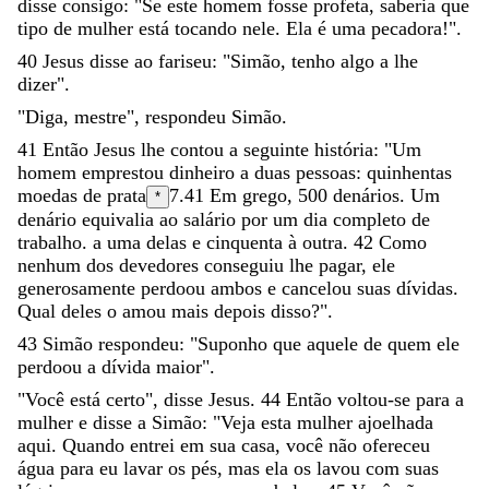
disse
consigo
:
"
Se
este
homem
fosse
profeta
,
saberia
que
tipo
de
mulher
está
tocando
nele
.
Ela
é
uma
pecadora
!
"
.
40
Jesus
disse
ao
fariseu
:
"
Simão
,
tenho
algo
a
lhe
dizer
"
.
"
Diga
,
mestre
"
,
respondeu
Simão
.
41
Então
Jesus
lhe
contou
a
seguinte
história
:
"
Um
homem
emprestou
dinheiro
a
duas
pessoas
:
quinhentas
moedas
de
prata
7.41
Em grego,
500 denários
. Um
*
denário equivalia ao salário por um dia completo de
trabalho.
a
uma
delas
e
cinquenta
à
outra
.
42
Como
nenhum
dos
devedores
conseguiu
lhe
pagar
,
ele
generosamente
perdoou
ambos
e
cancelou
suas
dívidas
.
Qual
deles
o
amou
mais
depois
disso
?
"
.
43
Simão
respondeu
:
"
Suponho
que
aquele
de
quem
ele
perdoou
a
dívida
maior
"
.
"
Você
está
certo
"
,
disse
Jesus
.
44
Então
voltou-se
para
a
mulher
e
disse
a
Simão
:
"
Veja
esta
mulher
ajoelhada
aqui
.
Quando
entrei
em
sua
casa
,
você
não
ofereceu
água
para
eu
lavar
os
pés
,
mas
ela
os
lavou
com
suas