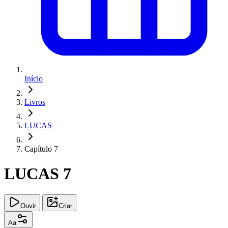
Início
Livros
LUCAS
Capítulo 7
LUCAS 7
Ouvir
Criar
Aa