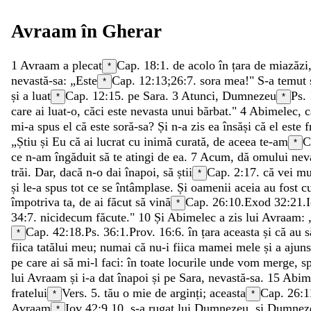
Avraam
în
Gherar
1
Avraam
a
plecat
Cap. 18:1.
de
acolo
în
țara
de
miazăzi
*
nevastă-sa
:
„
Este
Cap. 12:13;
26:7
.
sora
mea
!
"
S-a
temut
*
și
a
luat
Cap. 12:15.
pe
Sara
.
3
Atunci
,
Dumnezeu
Ps.
*
*
care
ai
luat-o
,
căci
este
nevasta
unui
bărbat
.
"
4
Abimelec
,
c
mi-a
spus
el
că
este
soră-sa
?
Și
n-a
zis
ea
însăși
că
el
este
f
„
Știu
și
Eu
că
ai
lucrat
cu
inimă
curată
,
de
aceea
te-am
C
*
ce
n-am
îngăduit
să
te
atingi
de
ea
.
7
Acum
,
dă
omului
nev
trăi
.
Dar
,
dacă
n-o
dai
înapoi
,
să
știi
Cap. 2:17.
că
vei
mu
*
și
le-a
spus
tot
ce
se
întâmplase
.
Și
oamenii
aceia
au
fost
c
împotriva
ta
,
de
ai
făcut
să
vină
Cap. 26:10.
Exod 32:21
.
*
34:7.
nicidecum
făcute
.
"
10
Și
Abimelec
a
zis
lui
Avraam
:
Cap. 42:18.
Ps. 36:1
.
Prov. 16:6
.
în
țara
aceasta
și
că
au
*
fiica
tatălui
meu
;
numai
că
nu-i
fiica
mamei
mele
și
a
ajun
pe
care
ai
să
mi-l
faci
:
în
toate
locurile
unde
vom
merge
,
s
lui
Avraam
și
i-a
dat
înapoi
și
pe
Sara
,
nevastă-sa
.
15
Abim
fratelui
Vers. 5.
tău
o
mie
de
arginți
;
aceasta
Cap. 26:1
*
*
Avraam
Iov 42:9
,
10
.
s-a
rugat
lui
Dumnezeu
,
și
Dumnez
*