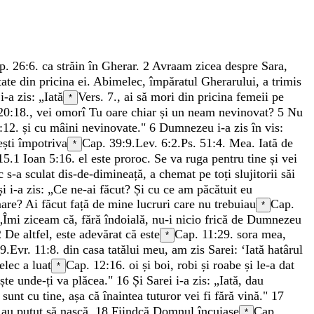
p. 26:6.
ca
străin
în
Gherar
.
2
Avraam
zicea
despre
Sara
,
tate
din
pricina
ei
.
Abimelec
,
împăratul
Gherarului
,
a
trimis
i
i-a
zis
:
„
Iată
Vers. 7.
,
ai
să
mori
din
pricina
femeii
pe
*
20:18
.
,
vei
omorî
Tu
oare
chiar
și
un
neam
nevinovat
?
5
Nu
:12
.
și
cu
mâini
nevinovate
.
"
6
Dumnezeu
i-a
zis
în
vis
:
ești
împotriva
Cap. 39:9.
Lev. 6:2
.
Ps. 51:4
.
Mea
.
Iată
de
*
15
.
1 Ioan 5:16
.
el
este
proroc
.
Se
va
ruga
pentru
tine
și
vei
ec
s-a
sculat
dis-de-dimineață
,
a
chemat
pe
toți
slujitorii
săi
și
i-a
zis
:
„
Ce
ne-ai
făcut
?
Și
cu
ce
am
păcătuit
eu
are
?
Ai
făcut
față
de
mine
lucruri
care
nu
trebuiau
Cap.
*
„
Îmi
ziceam
că
,
fără
îndoială
,
nu-i
nicio
frică
de
Dumnezeu
2
De
altfel
,
este
adevărat
că
este
Cap. 11:29.
sora
mea
,
*
9.
Evr. 11:8
.
din
casa
tatălui
meu
,
am
zis
Sarei
:
‘
Iată
hatârul
elec
a
luat
Cap. 12:16.
oi
și
boi
,
robi
și
roabe
și
le-a
dat
*
ește
unde-ți
va
plăcea
.
"
16
Și
Sarei
i-a
zis
:
„
Iată
,
dau
e
sunt
cu
tine
,
așa
că
înaintea
tuturor
vei
fi
fără
vină
.
"
17
ă
au
putut
să
nască
.
18
Fiindcă
Domnul
încuiase
Cap.
*