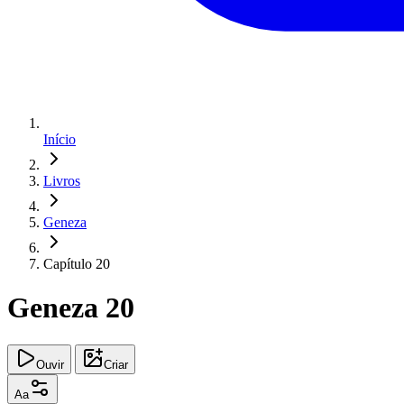
Início
Livros
Geneza
Capítulo 20
Geneza 20
Ouvir
Criar
Aa