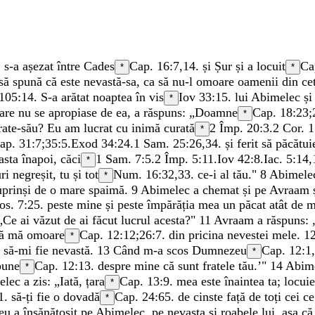
,
s-a
așezat
între
Cades
Cap. 16:7,14.
și
Șur
și
a
locuit
Ca
*
*
să
spună
că
este
nevastă-sa
,
ca
să
nu-l
omoare
oamenii
din
ce
 105:14
.
S-a
arătat
noaptea
în
vis
Iov 33:15
.
lui
Abimelec
ș
*
are
nu
se
apropiase
de
ea
,
a
răspuns
:
„
Doamne
Cap. 18:23;
*
rate-său
?
Eu
am
lucrat
cu
inimă
curată
2 Împ. 20:3
.
2 Cor. 1
*
ap. 31:7;
35:5
.
Exod 34:24
.
1 Sam. 25:26
,
34
.
și
ferit
să
păcătui
asta
înapoi
,
căci
1 Sam. 7:5
.
2 Împ. 5:11
.
Iov 42:8
.
Iac. 5:14
,
*
ri
negreșit
,
tu
și
tot
Num. 16:32
,
33
.
ce-i
al
tău
.
"
8
Abimel
*
uprinși
de
o
mare
spaimă
.
9
Abimelec
a
chemat
și
pe
Avraam
Ios. 7:25
.
peste
mine
și
peste
împărăția
mea
un
păcat
atât
de
m
„
Ce
ai
văzut
de
ai
făcut
lucrul
acesta
?
"
11
Avraam
a
răspuns
:
să
mă
omoare
Cap. 12:12;
26:7
.
din
pricina
nevestei
mele
.
1
*
s
să-mi
fie
nevastă
.
13
Când
m-a
scos
Dumnezeu
Cap. 12:1,
*
pune
Cap. 12:13.
despre
mine
că
sunt
fratele
tău
.
’
"
14
Abim
*
elec
a
zis
:
„
Iată
,
țara
Cap. 13:9.
mea
este
înaintea
ta
;
locui
*
1.
să-ți
fie
o
dovadă
Cap. 24:65.
de
cinste
față
de
toți
cei
c
*
eu
a
însănătoșit
pe
Abimelec
,
pe
nevasta
și
roabele
lui
,
așa
c