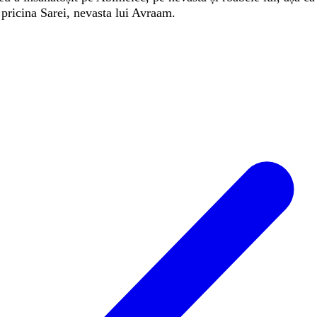
n
pricina
Sarei
,
nevasta
lui
Avraam
.