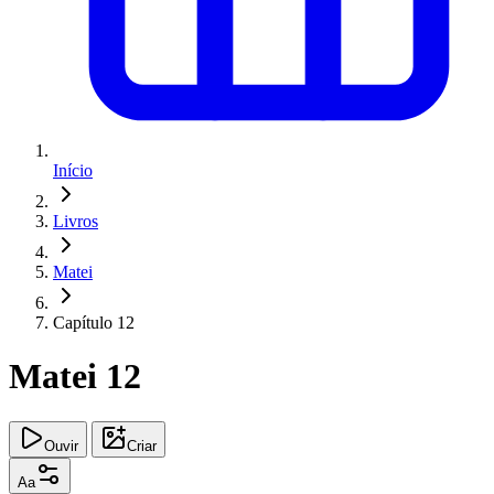
Início
Livros
Matei
Capítulo 12
Matei 12
Ouvir
Criar
Aa