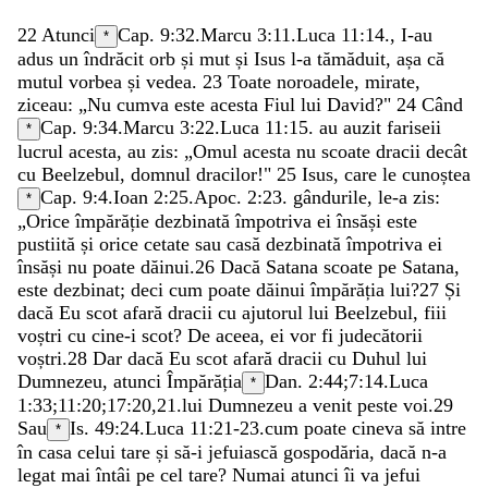
22
Atunci
Cap. 9:32.
Marcu 3:11
.
Luca 11:14
.
,
I-au
*
adus
un
îndrăcit
orb
și
mut
și
Isus
l-a
tămăduit
,
așa
că
mutul
vorbea
și
vedea
.
23
Toate
noroadele
,
mirate
,
ziceau
:
„
Nu
cumva
este
acesta
Fiul
lui
David
?
"
24
Când
Cap. 9:34.
Marcu 3:22
.
Luca 11:15
.
au
auzit
fariseii
*
lucrul
acesta
,
au
zis
:
„
Omul
acesta
nu
scoate
dracii
decât
cu
Beelzebul
,
domnul
dracilor
!
"
25
Isus
,
care
le
cunoștea
Cap. 9:4.
Ioan 2:25
.
Apoc. 2:23
.
gândurile
,
le-a
zis
:
*
„
Orice
împărăție
dezbinată
împotriva
ei
însăși
este
pustiită
și
orice
cetate
sau
casă
dezbinată
împotriva
ei
însăși
nu
poate
dăinui
.
26
Dacă
Satana
scoate
pe
Satana
,
este
dezbinat
;
deci
cum
poate
dăinui
împărăția
lui
?
27
Și
dacă
Eu
scot
afară
dracii
cu
ajutorul
lui
Beelzebul
,
fiii
voștri
cu
cine-i
scot
?
De
aceea
,
ei
vor
fi
judecătorii
voștri
.
28
Dar
dacă
Eu
scot
afară
dracii
cu
Duhul
lui
Dumnezeu
,
atunci
Împărăția
Dan. 2:44
;
7:14
.
Luca
*
1:33
;
11:20
;
17:20
,
21
.
lui
Dumnezeu
a
venit
peste
voi
.
29
Sau
Is. 49:24
.
Luca 11:21-23
.
cum
poate
cineva
să
intre
*
în
casa
celui
tare
și
să-i
jefuiască
gospodăria
,
dacă
n-a
legat
mai
întâi
pe
cel
tare
?
Numai
atunci
îi
va
jefui