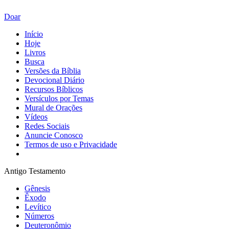
Doar
Início
Hoje
Livros
Busca
Versões da Bíblia
Devocional Diário
Recursos Bíblicos
Versículos por Temas
Mural de Orações
Vídeos
Redes Sociais
Anuncie Conosco
Termos de uso e Privacidade
Antigo Testamento
Gênesis
Êxodo
Levítico
Números
Deuteronômio