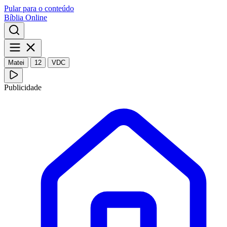
Pular para o conteúdo
Bíblia Online
Matei
12
VDC
Publicidade