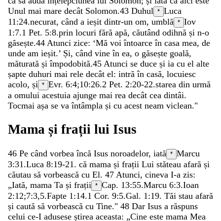
ca
să
audă
înțelepciunea
lui
Solomon
;
și
iată
că
aici
este
Unul
mai
mare
decât
Solomon
.
43
Duhul
Luca
*
11:24
.
necurat
,
când
a
ieșit
dintr-un
om
,
umblă
Iov
*
1:7
.
1 Pet. 5:8
.
prin
locuri
fără
apă
,
căutând
odihnă
și
n-o
găsește
.
44
Atunci
zice
:
‘
Mă
voi
întoarce
în
casa
mea
,
de
unde
am
ieșit
.
’
Și
,
când
vine
în
ea
,
o
găsește
goală
,
măturată
și
împodobită
.
45
Atunci
se
duce
și
ia
cu
el
alte
șapte
duhuri
mai
rele
decât
el
:
intră
în
casă
,
locuiesc
acolo
,
și
Evr. 6:4
;
10:26
.
2 Pet. 2:20-22
.
starea
din
urmă
*
a
omului
acestuia
ajunge
mai
rea
decât
cea
dintâi
.
Tocmai
așa
se
va
întâmpla
și
cu
acest
neam
viclean
.
"
Mama
și
frații
lui
Isus
46
Pe
când
vorbea
încă
Isus
noroadelor
,
iată
Marcu
*
3:31
.
Luca 8:19-21
.
că
mama
și
frații
Lui
stăteau
afară
și
căutau
să
vorbească
cu
El
.
47
Atunci
,
cineva
I-a
zis
:
„
Iată
,
mama
Ta
și
frații
Cap. 13:55.
Marcu 6:3
.
Ioan
*
2:12
;
7:3
,
5
.
Fapte 1:14
.
1 Cor. 9:5
.
Gal. 1:19
.
Tăi
stau
afară
și
caută
să
vorbească
cu
Tine
.
"
48
Dar
Isus
a
răspuns
celui
ce-I
adusese
știrea
aceasta
:
„
Cine
este
mama
Mea