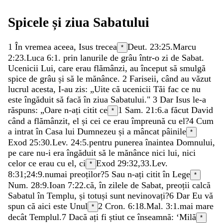
Spicele
și
ziua
Sabatului
1
În
vremea
aceea
,
Isus
trecea
Deut. 23:25
.
Marcu
*
2:23
.
Luca 6:1
.
prin
lanurile
de
grâu
într-o
zi
de
Sabat
.
Ucenicii
Lui
,
care
erau
flămânzi
,
au
început
să
smulgă
spice
de
grâu
și
să
le
mănânce
.
2
Fariseii
,
când
au
văzut
lucrul
acesta
,
I-au
zis
:
„
Uite
că
ucenicii
Tăi
fac
ce
nu
este
îngăduit
să
facă
în
ziua
Sabatului
.
"
3
Dar
Isus
le-a
răspuns
:
„
Oare
n-ați
citit
ce
1 Sam. 21:6
.
a
făcut
David
*
când
a
flămânzit
,
el
și
cei
ce
erau
împreună
cu
el
?
4
Cum
a
intrat
în
Casa
lui
Dumnezeu
și
a
mâncat
pâinile
*
Exod 25:30
.
Lev. 24:5
.
pentru
punerea
înaintea
Domnului
,
pe
care
nu-i
era
îngăduit
să
le
mănânce
nici
lui
,
nici
celor
ce
erau
cu
el
,
ci
Exod 29:32
,
33
.
Lev.
*
8:31
;
24:9
.
numai
preoților
?
5
Sau
n-ați
citit
în
Lege
*
Num. 28:9
.
Ioan 7:22
.
că
,
în
zilele
de
Sabat
,
preoții
calcă
Sabatul
în
Templu
,
și
totuși
sunt
nevinovați
?
6
Dar
Eu
vă
spun
că
aici
este
Unul
2 Cron. 6:18
.
Mal. 3:1
.
mai
mare
*
decât
Templul
.
7
Dacă
ați
fi
știut
ce
înseamnă
:
‘
Milă
*