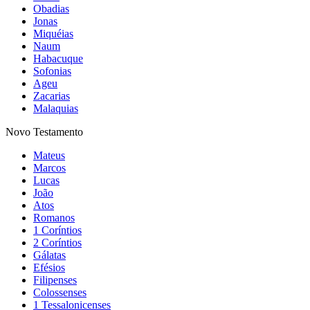
Obadias
Jonas
Miquéias
Naum
Habacuque
Sofonias
Ageu
Zacarias
Malaquias
Novo Testamento
Mateus
Marcos
Lucas
João
Atos
Romanos
1 Coríntios
2 Coríntios
Gálatas
Efésios
Filipenses
Colossenses
1 Tessalonicenses