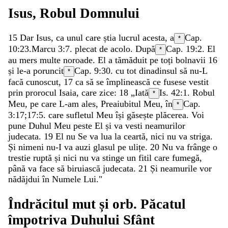
Isus
,
Robul
Domnului
15
Dar
Isus
,
ca
unul
care
știa
lucrul
acesta
,
a
Cap.
*
10:23.
Marcu 3:7
.
plecat
de
acolo
.
După
Cap. 19:2.
El
*
au
mers
multe
noroade
.
El
a
tămăduit
pe
toți
bolnavii
16
și
le-a
poruncit
Cap. 9:30.
cu
tot
dinadinsul
să
nu-L
*
facă
cunoscut
,
17
ca
să
se
împlinească
ce
fusese
vestit
prin
prorocul
Isaia
,
care
zice
:
18
„
Iată
Is. 42:1
.
Robul
*
Meu
,
pe
care
L-am
ales
,
Preaiubitul
Meu
,
în
Cap.
*
3:17;
17:5
.
care
sufletul
Meu
își
găsește
plăcerea
.
Voi
pune
Duhul
Meu
peste
El
și
va
vesti
neamurilor
judecata
.
19
El
nu
Se
va
lua
la
ceartă
,
nici
nu
va
striga
.
Și
nimeni
nu-I
va
auzi
glasul
pe
ulițe
.
20
Nu
va
frânge
o
trestie
ruptă
și
nici
nu
va
stinge
un
fitil
care
fumegă
,
până
va
face
să
biruiască
judecata
.
21
Și
neamurile
vor
nădăjdui
în
Numele
Lui
.
"
Îndrăcitul
mut
și
orb
.
Păcatul
împotriva
Duhului
Sfânt