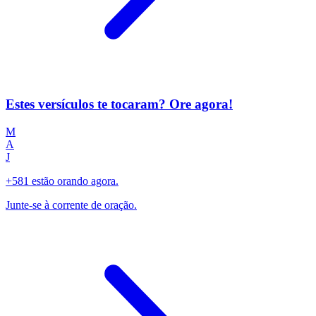
Estes versículos te tocaram? Ore agora!
M
A
J
+581 estão orando agora.
Junte-se à corrente de oração.