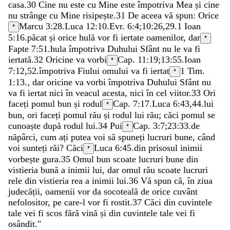
casa
.
30
Cine
nu
este
cu
Mine
este
împotriva
Mea
și
cine
nu
strânge
cu
Mine
risipește
.
31
De
aceea
vă
spun
:
Orice
Marcu 3:28
.
Luca 12:10
.
Evr. 6:4
;
10:26
,
29
.
1 Ioan
*
5:16
.
păcat
și
orice
hulă
vor
fi
iertate
oamenilor
,
dar
*
Fapte 7:51
.
hula
împotriva
Duhului
Sfânt
nu
le
va
fi
iertată
.
32
Oricine
va
vorbi
Cap. 11:19;
13:55
.
Ioan
*
7:12
,
52
.
împotriva
Fiului
omului
va
fi
iertat
1 Tim.
*
1:13
.
,
dar
oricine
va
vorbi
împotriva
Duhului
Sfânt
nu
va
fi
iertat
nici
în
veacul
acesta
,
nici
în
cel
viitor
.
33
Ori
faceți
pomul
bun
și
rodul
Cap. 7:17.
Luca 6:43
,
44
.
lui
*
bun
,
ori
faceți
pomul
rău
și
rodul
lui
rău
;
căci
pomul
se
cunoaște
după
rodul
lui
.
34
Pui
Cap. 3:7;
23:33
.
de
*
năpârci
,
cum
ați
putea
voi
să
spuneți
lucruri
bune
,
când
voi
sunteți
răi
?
Căci
Luca 6:45
.
din
prisosul
inimii
*
vorbește
gura
.
35
Omul
bun
scoate
lucruri
bune
din
vistieria
bună
a
inimii
lui
,
dar
omul
rău
scoate
lucruri
rele
din
vistieria
rea
a
inimii
lui
.
36
Vă
spun
că
,
în
ziua
judecății
,
oamenii
vor
da
socoteală
de
orice
cuvânt
nefolositor
,
pe
care-l
vor
fi
rostit
.
37
Căci
din
cuvintele
tale
vei
fi
scos
fără
vină
și
din
cuvintele
tale
vei
fi
osândit
.
"