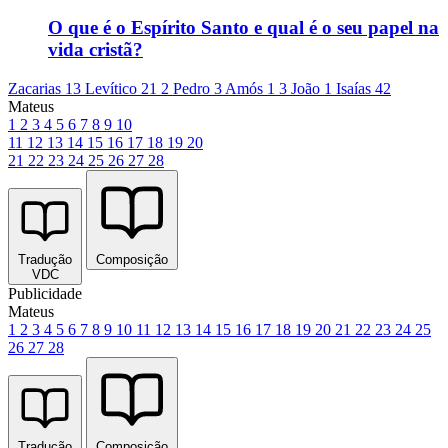
O que é o Espírito Santo e qual é o seu papel na
vida cristã?
Zacarias 13
Levítico 21
2 Pedro 3
Amós 1
3 João 1
Isaías 42
Mateus
1
2
3
4
5
6
7
8
9
10
11
12
13
14
15
16
17
18
19
20
21
22
23
24
25
26
27
28
Tradução
Composição
VDC
Publicidade
Mateus
1
2
3
4
5
6
7
8
9
10
11
12
13
14
15
16
17
18
19
20
21
22
23
24
25
26
27
28
Tradução
Composição