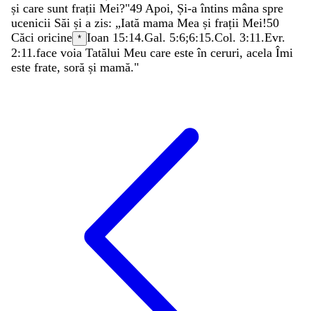
și
care
sunt
frații
Mei
?
"
49
Apoi
,
Și-a
întins
mâna
spre
ucenicii
Săi
și
a
zis
:
„
Iată
mama
Mea
și
frații
Mei
!
50
Căci
oricine
Ioan 15:14
.
Gal. 5:6
;
6:15
.
Col. 3:11
.
Evr.
*
2:11
.
face
voia
Tatălui
Meu
care
este
în
ceruri
,
acela
Îmi
este
frate
,
soră
și
mamă
.
"