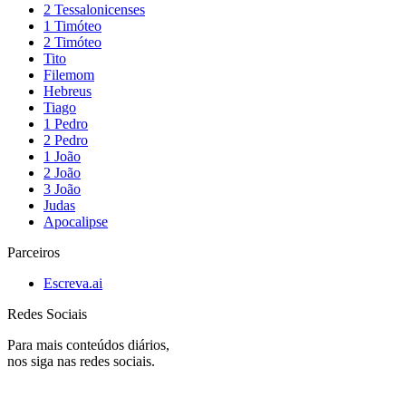
2 Tessalonicenses
1 Timóteo
2 Timóteo
Tito
Filemom
Hebreus
Tiago
1 Pedro
2 Pedro
1 João
2 João
3 João
Judas
Apocalipse
Parceiros
Escreva.ai
Redes Sociais
Para mais conteúdos diários,
nos siga nas redes sociais.