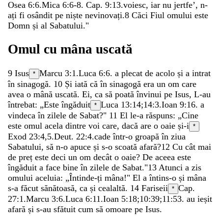
Osea 6:6
.
Mica 6:6-8
. Cap. 9:13.
voiesc
,
iar
nu
jertfe
’
,
n-
ați
fi
osândit
pe
niște
nevinovați
.
8
Căci
Fiul
omului
este
Domn
și
al
Sabatului
.
"
Omul
cu
mâna
uscată
9
Isus
Marcu 3:1
.
Luca 6:6
.
a
plecat
de
acolo
și
a
intrat
*
în
sinagogă
.
10
Și
iată
că
în
sinagogă
era
un
om
care
avea
o
mână
uscată
.
Ei
,
ca
să
poată
învinui
pe
Isus
,
L-au
întrebat
:
„
Este
îngăduit
Luca 13:14
;
14:3
.
Ioan 9:16
.
a
*
vindeca
în
zilele
de
Sabat
?
"
11
El
le-a
răspuns
:
„
Cine
este
omul
acela
dintre
voi
care
,
dacă
are
o
oaie
și-i
*
Exod 23:4
,
5
.
Deut. 22:4
.
cade
într-o
groapă
în
ziua
Sabatului
,
să
n-o
apuce
și
s-o
scoată
afară
?
12
Cu
cât
mai
de
preț
este
deci
un
om
decât
o
oaie
?
De
aceea
este
îngăduit
a
face
bine
în
zilele
de
Sabat
.
"
13
Atunci
a
zis
omului
aceluia
:
„
Întinde-ți
mâna
!
"
El
a
întins-o
și
mâna
s-a
făcut
sănătoasă
,
ca
și
cealaltă
.
14
Fariseii
Cap.
*
27:1.
Marcu 3:6
.
Luca 6:11
.
Ioan 5:18
;
10:39
;
11:53
.
au
ieșit
afară
și
s-au
sfătuit
cum
să
omoare
pe
Isus
.