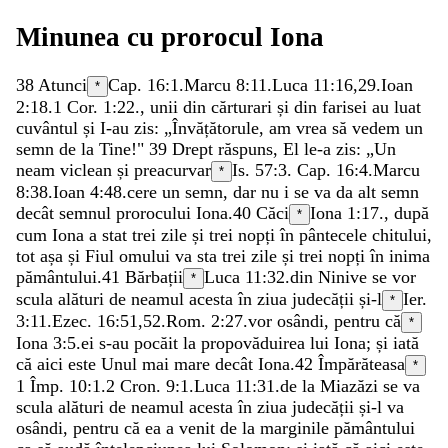
Minunea
cu
prorocul
Iona
38
Atunci
Cap. 16:1.
Marcu 8:11
.
Luca 11:16
,
29
.
Ioan
*
2:18
.
1 Cor. 1:22
.
,
unii
din
cărturari
și
din
farisei
au
luat
cuvântul
și
I-au
zis
:
„
Învățătorule
,
am
vrea
să
vedem
un
semn
de
la
Tine
!
"
39
Drept
răspuns
,
El
le-a
zis
:
„
Un
neam
viclean
și
preacurvar
Is. 57:3
. Cap. 16:4.
Marcu
*
8:38
.
Ioan 4:48
.
cere
un
semn
,
dar
nu
i
se
va
da
alt
semn
decât
semnul
prorocului
Iona
.
40
Căci
Iona 1:17
.
,
după
*
cum
Iona
a
stat
trei
zile
și
trei
nopți
în
pântecele
chitului
,
tot
așa
și
Fiul
omului
va
sta
trei
zile
și
trei
nopți
în
inima
pământului
.
41
Bărbații
Luca 11:32
.
din
Ninive
se
vor
*
scula
alături
de
neamul
acesta
în
ziua
judecății
și-l
Ier.
*
3:11
.
Ezec. 16:51
,
52
.
Rom. 2:27
.
vor
osândi
,
pentru
că
*
Iona 3:5
.
ei
s-au
pocăit
la
propovăduirea
lui
Iona
;
și
iată
că
aici
este
Unul
mai
mare
decât
Iona
.
42
Împărăteasa
*
1 Împ. 10:1
.
2 Cron. 9:1
.
Luca 11:31
.
de
la
Miazăzi
se
va
scula
alături
de
neamul
acesta
în
ziua
judecății
și-l
va
osândi
,
pentru
că
ea
a
venit
de
la
marginile
pământului