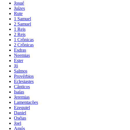
Josué
Juízes
Rute
1 Samuel
2 Samuel
1 Reis
2 Reis
1 Crônicas
2 Crônicas
Esdras
Neemias
Ester
Jó
Salmos
Provérbios
Eclesiastes
Cânticos
Isaías
Jeremias
Lamentações
Ezequiel
Daniel
Oséias
Joel
Amós