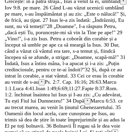
Grecește:
în a patra strajă
.
,
Isus
a
venit
la
ei
,
umblând
*
Iov 9:8
.
pe
mare
.
26
Când
L-au
văzut
ucenicii
umblând
pe
mare
,
s-au
înspăimântat
și
au
zis
:
„
Este
o
nălucă
!
"
Și
,
de
frică
,
au
țipat
.
27
Isus
le-a
zis
îndată
:
„
Îndrăzniți
,
Eu
sunt
,
nu
vă
temeți
!
"
28
„
Doamne
"
,
I-a
răspuns
Petru
,
„
dacă
ești
Tu
,
poruncește-mi
să
vin
la
Tine
pe
ape
!
"
29
„
Vino
!
"
,
i-a
zis
Isus
.
Petru
a
coborât
din
corabie
și
a
început
să
umble
pe
ape
ca
să
meargă
la
Isus
.
30
Dar
,
când
a
văzut
că
vântul
era
tare
,
s-a
temut
și
,
fiindcă
începea
să
se
afunde
,
a
strigat
:
„
Doamne
,
scapă-mă
!
"
31
Îndată
,
Isus
a
întins
mâna
,
l-a
apucat
și
i-a
zis
:
„
Puțin
credinciosule
,
pentru
ce
te-ai
îndoit
?
"
32
Și
,
după
ce
au
intrat
în
corabie
,
a
stat
vântul
.
33
Cei
ce
erau
în
corabie
au
venit
de
s-au
Ps. 2:7
. Cap. 16:16; 26:63.
Marcu
*
1:1
.
Luca 4:41
.
Ioan 1:49
;
6:69
;
11:27
.
Fapte 8:37
.
Rom.
1:2
.
închinat
înaintea
lui
Isus
și
I-au
zis
:
„
Cu
adevărat
,
Tu
ești
Fiul
lui
Dumnezeu
!
"
34
După
Marcu 6:53
.
ce
*
au
trecut
marea
,
au
venit
în
ținutul
Ghenezaretului
.
35
Oamenii
din
locul
acela
,
care
cunoșteau
pe
Isus
,
au
trimis
să
dea
de
știre
în
toate
împrejurimile
și
au
adus
la
El
pe
toți
bolnavii
.
36
Bolnavii
Îl
rugau
să
le
dea
voie