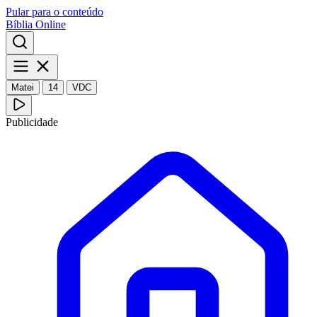
Pular para o conteúdo
Bíblia Online
Matei
14
VDC
Publicidade