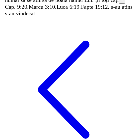
numai
să
se
atingă
de
poala
hainei
Lui
.
Și
toți
câți
*
Cap. 9:20.
Marcu 3:10
.
Luca 6:19
.
Fapte 19:12
.
s-au
atins
s-au
vindecat
.