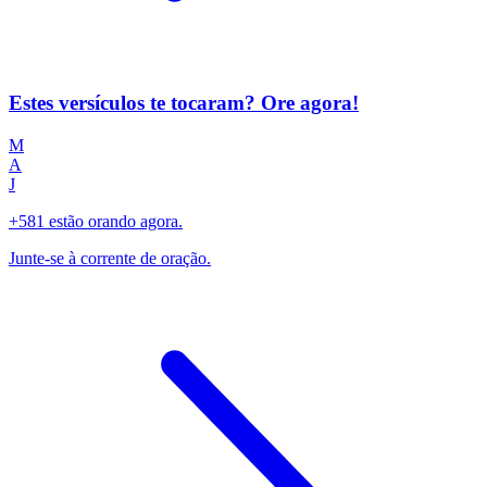
Estes versículos te tocaram? Ore agora!
M
A
J
+581 estão orando agora.
Junte-se à corrente de oração.