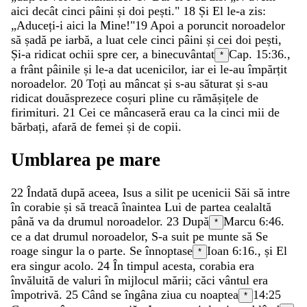
aici
decât
cinci
pâini
și
doi
pești
.
"
18
Și
El
le-a
zis
:
„
Aduceți-i
aici
la
Mine
!
"
19
Apoi
a
poruncit
noroadelor
să
șadă
pe
iarbă
,
a
luat
cele
cinci
pâini
și
cei
doi
pești
,
Și-a
ridicat
ochii
spre
cer
,
a
binecuvântat
Cap. 15:36.
,
*
a
frânt
pâinile
și
le-a
dat
ucenicilor
,
iar
ei
le-au
împărțit
noroadelor
.
20
Toți
au
mâncat
și
s-au
săturat
și
s-au
ridicat
douăsprezece
coșuri
pline
cu
rămășițele
de
firimituri
.
21
Cei
ce
mâncaseră
erau
ca
la
cinci
mii
de
bărbați
,
afară
de
femei
și
de
copii
.
Umblarea
pe
mare
22
Îndată
după
aceea
,
Isus
a
silit
pe
ucenicii
Săi
să
intre
în
corabie
și
să
treacă
înaintea
Lui
de
partea
cealaltă
până
va
da
drumul
noroadelor
.
23
După
Marcu 6:46
.
*
ce
a
dat
drumul
noroadelor
,
S-a
suit
pe
munte
să
Se
roage
singur
la
o
parte
.
Se
înnoptase
Ioan 6:16
.
,
și
El
*
era
singur
acolo
.
24
În
timpul
acesta
,
corabia
era
învăluită
de
valuri
în
mijlocul
mării
;
căci
vântul
era
împotrivă
.
25
Când
se
îngâna
ziua
cu
noaptea
14:25
*