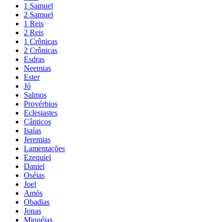
1 Samuel
2 Samuel
1 Reis
2 Reis
1 Crônicas
2 Crônicas
Esdras
Neemias
Ester
Jó
Salmos
Provérbios
Eclesiastes
Cânticos
Isaías
Jeremias
Lamentações
Ezequiel
Daniel
Oséias
Joel
Amós
Obadias
Jonas
Miquéias