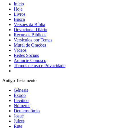
Início
Hoje
Livros
Busca
Versões da Bíblia
Devocional Diário
Recursos Bíblicos
Versículos por Temas
Mural de Orações
Vídeos
Redes Sociais
Anuncie Conosco
Termos de uso e Privacidade
Antigo Testamento
Gênesis
Êxodo
Levítico
Números
Deuteronômio
Josué
Juízes
Rute