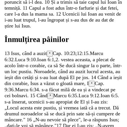
poruncit
să
i-l
dea
.
10
Și
a
trimis
să
taie
capul
lui
Ioan
în
temniță
.
11
Capul
a
fost
adus
într-o
farfurie
și
dat
fetei
,
care
l-a
dus
la
mama
sa
.
12
Ucenicii
lui
Ioan
au
venit
de
i-au
luat
trupul
,
l-au
îngropat
și
s-au
dus
de
au
dat
de
știre
lui
Isus
.
Înmulțirea
pâinilor
13
Isus
,
când
a
auzit
Cap. 10:23;
12:15
.
Marcu
*
6:32
.
Luca 9:10
.
Ioan 6:1
,
2
.
vestea
aceasta
,
a
plecat
de
acolo
într-o
corabie
,
ca
să
Se
ducă
singur
la
o
parte
,
într-
un
loc
pustiu
.
Noroadele
,
când
au
auzit
lucrul
acesta
,
au
ieșit
din
cetăți
și
s-au
luat
după
El
pe
jos
.
14
Când
a
ieșit
din
corabie
,
Isus
a
văzut
o
gloată
mare
,
I
Cap.
*
9:36.
Marcu 6:34
.
s-a
făcut
milă
de
ea
și
a
vindecat
pe
cei
bolnavi
.
15
Când
Marcu 6:35
.
Luca 9:12
.
Ioan 6:5
.
*
s-a
înserat
,
ucenicii
s-au
apropiat
de
El
și
I-au
zis
:
„
Locul
acesta
este
pustiu
,
și
vremea
iată
că
a
trecut
.
Dă
drumul
noroadelor
să
se
ducă
prin
sate
să-și
cumpere
de
mâncare
.
"
16
„
N-au
nevoie
să
plece
"
,
le-a
răspuns
Isus
;
„
dați-le
voi
să
mănânce
.
"
17
Dar
ei
I-au
zis
:
„
N-avem