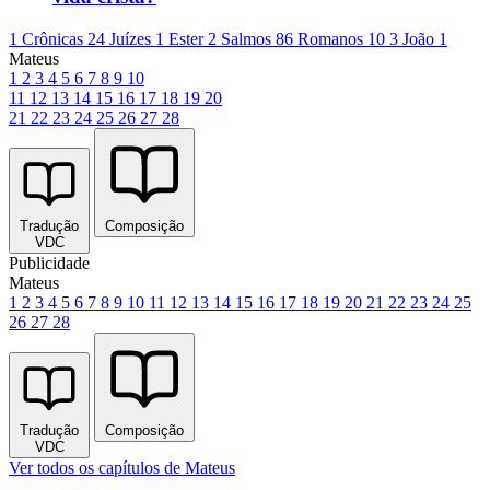
1 Crônicas 24
Juízes 1
Ester 2
Salmos 86
Romanos 10
3 João 1
Mateus
1
2
3
4
5
6
7
8
9
10
11
12
13
14
15
16
17
18
19
20
21
22
23
24
25
26
27
28
Tradução
Composição
VDC
Publicidade
Mateus
1
2
3
4
5
6
7
8
9
10
11
12
13
14
15
16
17
18
19
20
21
22
23
24
25
26
27
28
Tradução
Composição
VDC
Ver todos os capítulos de Mateus