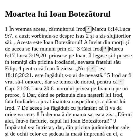
Moartea
lui
Ioan
Botezătorul
1
În
vremea
aceea
,
cârmuitorul
Irod
Marcu 6:14
.
Luca
*
9:7
.
a
auzit
vorbindu-se
despre
Isus
2
și
a
zis
slujitorilor
săi
:
„
Acesta
este
Ioan
Botezătorul
!
A
înviat
din
morți
și
de
aceea
se
fac
minuni
prin
el
.
"
3
Căci
Irod
Marcu
*
6:17
.
Luca 3:19
,
20
.
prinsese
pe
Ioan
,
îl
legase
și-l
pusese
în
temniță
din
pricina
Irodiadei
,
nevasta
fratelui
său
Filip
;
4
pentru
că
Ioan
îi
zicea
:
„
Nu-ți
Lev.
*
18:16
;
20:21
.
este
îngăduit
s-o
ai
de
nevastă
.
"
5
Irod
ar
fi
vrut
să-l
omoare
,
dar
se
temea
de
norod
,
pentru
că
*
Cap. 21:26.
Luca 20:6
.
norodul
privea
pe
Ioan
ca
pe
un
proroc
.
6
Dar
,
când
se
prăznuia
ziua
nașterii
lui
Irod
,
fata
Irodiadei
a
jucat
înaintea
oaspeților
și
a
plăcut
lui
Irod
.
7
De
aceea
i-a
făgăduit
cu
jurământ
că
îi
va
da
orice
va
cere
.
8
Îndemnată
de
mama
sa
,
ea
a
zis
:
„
Dă-mi
aici
,
într-o
farfurie
,
capul
lui
Ioan
Botezătorul
!
"
9
Împăratul
s-a
întristat
,
dar
,
din
pricina
jurămintelor
sale
și
de
ochii
celor
ce
ședeau
la
masă
împreună
cu
el
,
a