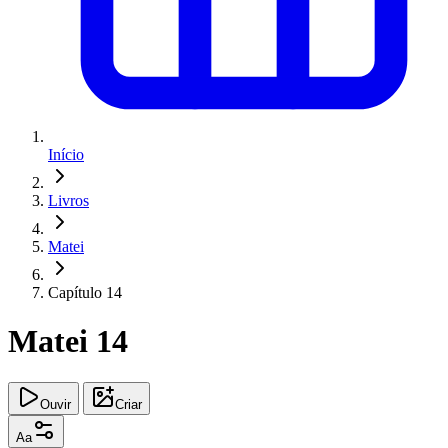
Início
Livros
Matei
Capítulo 14
Matei 14
Ouvir
Criar
Aa