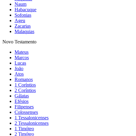
Naum
Habacuque
Sofonias
Ageu
Zacarias
Malaquias
Novo Testamento
Mateus
Marcos
Lucas
João
Atos
Romanos
1 Coríntios
2 Coríntios
Gálatas
Efésios
Filipenses
Colossenses
1 Tessalonicenses
2 Tessalonicenses
1 Timóteo
2 Timóteo