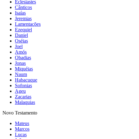
Eclesiastes
Cânticos
Isaías
Jeremias
Lamentações
Ezequiel
Daniel
Oséias
Joel
Amós
Obadias
Jonas
Miquéias
Naum
Habacuque
Sofonias
Ageu
Zacarias
Malaquias
Novo Testamento
Mateus
Marcos
Lucas