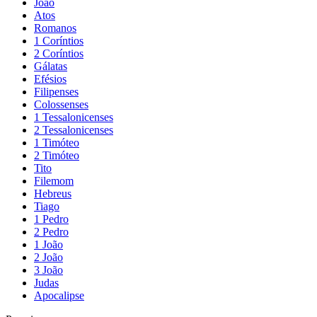
João
Atos
Romanos
1 Coríntios
2 Coríntios
Gálatas
Efésios
Filipenses
Colossenses
1 Tessalonicenses
2 Tessalonicenses
1 Timóteo
2 Timóteo
Tito
Filemom
Hebreus
Tiago
1 Pedro
2 Pedro
1 João
2 João
3 João
Judas
Apocalipse