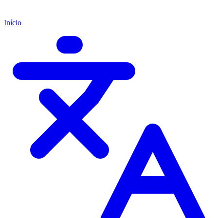
Início