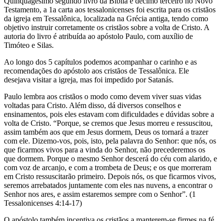
Quinquagésimo segundo livro da Bíblia e décimo terceiro no Novo
Testamento, a 1a carta aos tessalonicenses foi escrita para os cristãos
da igreja em Tessalônica, localizada na Grécia antiga, tendo como
objetivo instruir corretamente os cristãos sobre a volta de Cristo. A
autoria do livro é atribuída ao apóstolo Paulo, com auxílio de
Timóteo e Silas.
Ao longo dos 5 capítulos podemos acompanhar o carinho e as
recomendações do apóstolo aos cristãos de Tessalônica. Ele
desejava visitar a igreja, mas foi impedido por Satanás.
Paulo lembra aos cristãos o modo como devem viver suas vidas
voltadas para Cristo. Além disso, dá diversos conselhos e
ensinamentos, pois eles estavam com dificuldades e dúvidas sobre a
volta de Cristo. “Porque, se cremos que Jesus morreu e ressuscitou,
assim também aos que em Jesus dormem, Deus os tornará a trazer
com ele. Dizemo-vos, pois, isto, pela palavra do Senhor: que nós, os
que ficarmos vivos para a vinda do Senhor, não precederemos os
que dormem. Porque o mesmo Senhor descerá do céu com alarido, e
com voz de arcanjo, e com a trombeta de Deus; e os que morreram
em Cristo ressuscitarão primeiro. Depois nós, os que ficarmos vivos,
seremos arrebatados juntamente com eles nas nuvens, a encontrar o
Senhor nos ares, e assim estaremos sempre com o Senhor”. (1
Tessalonicenses 4:14-17)
O apóstolo também incentiva os cristãos a manterem-se firmes na fé