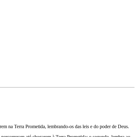
arem na Terra Prometida, lembrando-os das leis e do poder de Deus.
ue percorreram até chegarem à Terra Prometida; o segundo, lembra ao