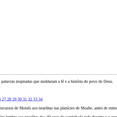
palavras inspiradas que moldaram a fé e a história do povo de Deus.
6
27
28
29
30
31
32
33
34
cursos de Moisés aos israelitas nas planícies de Moabe, antes de entr
iro lembra aos israelitas dos 40 anos de caminhada pelo deserto e o q