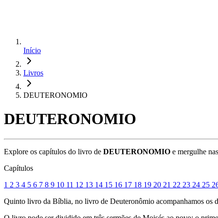
Início
Livros
DEUTERONOMIO
DEUTERONOMIO
Explore os capítulos do livro de
DEUTERONOMIO
e mergulhe nas 
Capítulos
1
2
3
4
5
6
7
8
9
10
11
12
13
14
15
16
17
18
19
20
21
22
23
24
25
2
Quinto livro da Bíblia, no livro de Deuteronômio acompanhamos os dis
O livro pode ser dividido em três sermões de Moisés ao povo: o prime