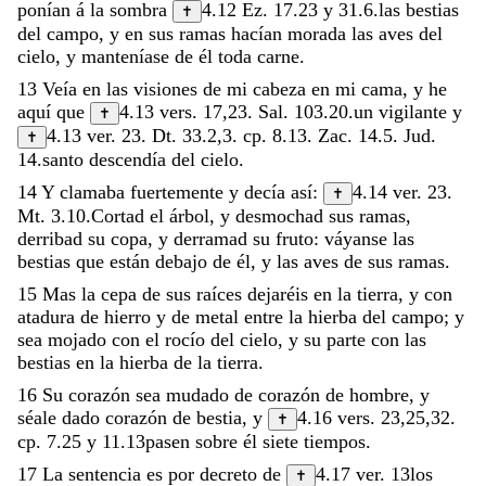
ponían
á
la
sombra
4.12
Ez. 17.23
y
31.6
.
las
bestias
✝
del
campo
,
y
en
sus
ramas
hacían
morada
las
aves
del
cielo
,
y
manteníase
de
él
toda
carne
.
13
Veía
en
las
visiones
de
mi
cabeza
en
mi
cama
,
y
he
aquí
que
4.13
vers.
17,23
.
Sal. 103.20
.
un
vigilante
y
✝
4.13
ver.
23
.
Dt. 33.2
,
3
.
cp.
8.13
.
Zac. 14.5
.
Jud.
✝
14
.
santo
descendía
del
cielo
.
14
Y
clamaba
fuertemente
y
decía
así
:
4.14
ver.
23
.
✝
Mt. 3.10
.
Cortad
el
árbol
,
y
desmochad
sus
ramas
,
derribad
su
copa
,
y
derramad
su
fruto
:
váyanse
las
bestias
que
están
debajo
de
él
,
y
las
aves
de
sus
ramas
.
15
Mas
la
cepa
de
sus
raíces
dejaréis
en
la
tierra
,
y
con
atadura
de
hierro
y
de
metal
entre
la
hierba
del
campo
;
y
sea
mojado
con
el
rocío
del
cielo
,
y
su
parte
con
las
bestias
en
la
hierba
de
la
tierra
.
16
Su
corazón
sea
mudado
de
corazón
de
hombre
,
y
séale
dado
corazón
de
bestia
,
y
4.16
vers.
23,25
,
32
.
✝
cp.
7.25
y
11.13
pasen
sobre
él
siete
tiempos
.
17
La
sentencia
es
por
decreto
de
4.17
ver.
13
los
✝