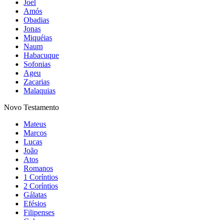
Joel
Amós
Obadias
Jonas
Miquéias
Naum
Habacuque
Sofonias
Ageu
Zacarias
Malaquias
Novo Testamento
Mateus
Marcos
Lucas
João
Atos
Romanos
1 Coríntios
2 Coríntios
Gálatas
Efésios
Filipenses