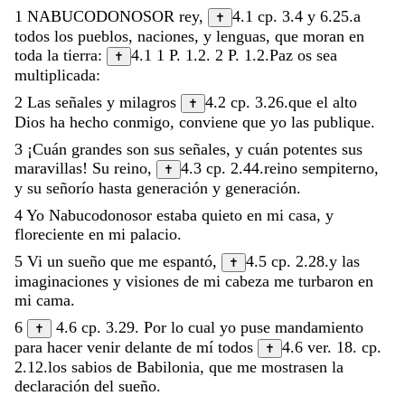
1
NABUCODONOSOR
rey
,
4.1
cp.
3.4
y
6.25
.
a
✝
todos
los
pueblos
,
naciones
,
y
lenguas
,
que
moran
en
toda
la
tierra
:
4.1
1 P. 1.2
.
2 P. 1.2
.
Paz
os
sea
✝
multiplicada
:
2
Las
señales
y
milagros
4.2
cp.
3.26
.
que
el
alto
✝
Dios
ha
hecho
conmigo
,
conviene
que
yo
las
publique
.
3
¡
Cuán
grandes
son
sus
señales
,
y
cuán
potentes
sus
maravillas
!
Su
reino
,
4.3
cp.
2.44
.
reino
sempiterno
,
✝
y
su
señorío
hasta
generación
y
generación
.
4
Yo
Nabucodonosor
estaba
quieto
en
mi
casa
,
y
floreciente
en
mi
palacio
.
5
Vi
un
sueño
que
me
espantó
,
4.5
cp.
2.28
.
y
las
✝
imaginaciones
y
visiones
de
mi
cabeza
me
turbaron
en
mi
cama
.
6
4.6
cp.
3.29
.
Por
lo
cual
yo
puse
mandamiento
✝
para
hacer
venir
delante
de
mí
todos
4.6
ver.
18
.
cp.
✝
2.12
.
los
sabios
de
Babilonia
,
que
me
mostrasen
la
declaración
del
sueño
.