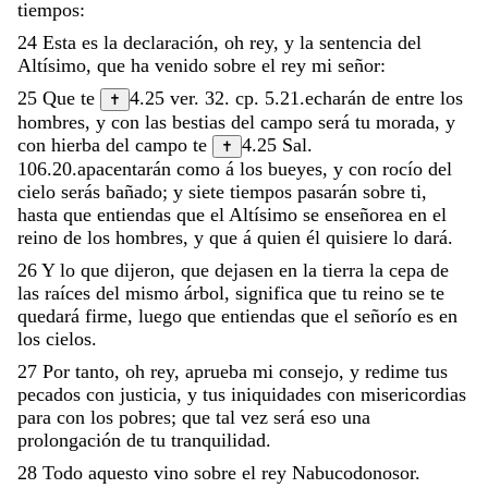
tiempos
:
24
Esta
es
la
declaración
,
oh
rey
,
y
la
sentencia
del
Altísimo
,
que
ha
venido
sobre
el
rey
mi
señor
:
25
Que
te
4.25
ver.
32
.
cp.
5.21
.
echarán
de
entre
los
✝
hombres
,
y
con
las
bestias
del
campo
será
tu
morada
,
y
con
hierba
del
campo
te
4.25
Sal.
✝
106.20
.
apacentarán
como
á
los
bueyes
,
y
con
rocío
del
cielo
serás
bañado
;
y
siete
tiempos
pasarán
sobre
ti
,
hasta
que
entiendas
que
el
Altísimo
se
enseñorea
en
el
reino
de
los
hombres
,
y
que
á
quien
él
quisiere
lo
dará
.
26
Y
lo
que
dijeron
,
que
dejasen
en
la
tierra
la
cepa
de
las
raíces
del
mismo
árbol
,
significa
que
tu
reino
se
te
quedará
firme
,
luego
que
entiendas
que
el
señorío
es
en
los
cielos
.
27
Por
tanto
,
oh
rey
,
aprueba
mi
consejo
,
y
redime
tus
pecados
con
justicia
,
y
tus
iniquidades
con
misericordias
para
con
los
pobres
;
que
tal
vez
será
eso
una
prolongación
de
tu
tranquilidad
.
28
Todo
aquesto
vino
sobre
el
rey
Nabucodonosor
.