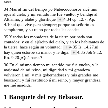
aves
.
34
Mas
al
fin
del
tiempo
yo
Nabucodonosor
alcé
mis
ojos
al
cielo
,
y
mi
sentido
me
fué
vuelto
;
y
bendije
al
Altísimo
,
y
alabé
y
glorifiqué
4.34
cp.
12.7
.
Ap.
✝
4.10
.
al
que
vive
para
siempre
;
porque
su
señorío
es
sempiterno
,
y
su
reino
por
todas
las
edades
.
35
Y
todos
los
moradores
de
la
tierra
por
nada
son
contados
:
y
en
el
ejército
del
cielo
,
y
en
los
habitantes
de
la
tierra
,
hace
según
su
voluntad
:
4.35
Is. 14.27
.
ni
✝
hay
quien
estorbe
su
mano
,
y
le
diga
:
4.35
Job 9.12
.
✝
Ro. 9.20
.
¿
Qué
haces
?
36
En
el
mismo
tiempo
mi
sentido
me
fué
vuelto
,
y
la
majestad
de
mi
reino
,
mi
dignidad
y
mi
grandeza
volvieron
á
mí
,
y
mis
gobernadores
y
mis
grandes
me
buscaron
;
y
fuí
restituído
á
mi
reino
,
y
mayor
grandeza
me
fué
añadida
.
1
Banquete
del
rey
Belsasar
.