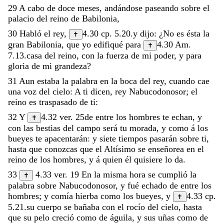
29
A
cabo
de
doce
meses
,
andándose
paseando
sobre
el
palacio
del
reino
de
Babilonia
,
30
Habló
el
rey
,
4.30
cp.
5.20
.
y
dijo
:
¿
No
es
ésta
la
✝
gran
Babilonia
,
que
yo
edifiqué
para
4.30
Am.
✝
7.13
.
casa
del
reino
,
con
la
fuerza
de
mi
poder
,
y
para
gloria
de
mi
grandeza
?
31
Aun
estaba
la
palabra
en
la
boca
del
rey
,
cuando
cae
una
voz
del
cielo
:
A
ti
dicen
,
rey
Nabucodonosor
;
el
reino
es
traspasado
de
ti
:
32
Y
4.32
ver.
25
de
entre
los
hombres
te
echan
,
y
✝
con
las
bestias
del
campo
será
tu
morada
,
y
como
á
los
bueyes
te
apacentarán
:
y
siete
tiempos
pasarán
sobre
ti
,
hasta
que
conozcas
que
el
Altísimo
se
enseñorea
en
el
reino
de
los
hombres
,
y
á
quien
él
quisiere
lo
da
.
33
4.33
ver.
19
En
la
misma
hora
se
cumplió
la
✝
palabra
sobre
Nabucodonosor
,
y
fué
echado
de
entre
los
hombres
;
y
comía
hierba
como
los
bueyes
,
y
4.33
cp.
✝
5.21
.
su
cuerpo
se
bañaba
con
el
rocío
del
cielo
,
hasta
que
su
pelo
creció
como
de
águila
,
y
sus
uñas
como
de