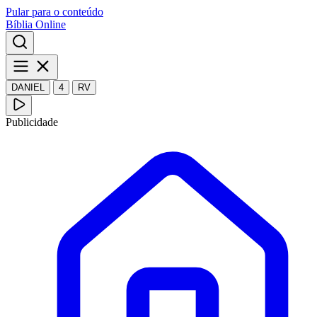
Pular para o conteúdo
Bíblia Online
DANIEL
4
RV
Publicidade