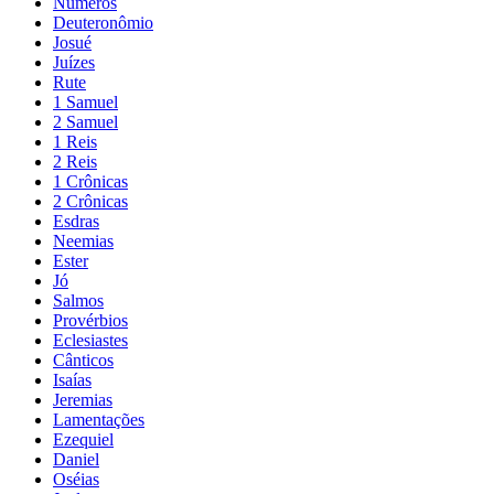
Números
Deuteronômio
Josué
Juízes
Rute
1 Samuel
2 Samuel
1 Reis
2 Reis
1 Crônicas
2 Crônicas
Esdras
Neemias
Ester
Jó
Salmos
Provérbios
Eclesiastes
Cânticos
Isaías
Jeremias
Lamentações
Ezequiel
Daniel
Oséias