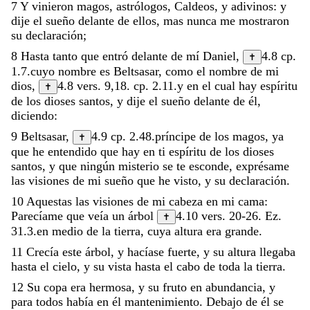
7
Y
vinieron
magos
,
astrólogos
,
Caldeos
,
y
adivinos
:
y
dije
el
sueño
delante
de
ellos
,
mas
nunca
me
mostraron
su
declaración
;
8
Hasta
tanto
que
entró
delante
de
mí
Daniel
,
4.8
cp.
✝
1.7
.
cuyo
nombre
es
Beltsasar
,
como
el
nombre
de
mi
dios
,
4.8
vers.
9,18
.
cp.
2.11
.
y
en
el
cual
hay
espíritu
✝
de
los
dioses
santos
,
y
dije
el
sueño
delante
de
él
,
diciendo
:
9
Beltsasar
,
4.9
cp.
2.48
.
príncipe
de
los
magos
,
ya
✝
que
he
entendido
que
hay
en
ti
espíritu
de
los
dioses
santos
,
y
que
ningún
misterio
se
te
esconde
,
exprésame
las
visiones
de
mi
sueño
que
he
visto
,
y
su
declaración
.
10
Aquestas
las
visiones
de
mi
cabeza
en
mi
cama
:
Parecíame
que
veía
un
árbol
4.10
vers.
20-26
.
Ez.
✝
31.3
.
en
medio
de
la
tierra
,
cuya
altura
era
grande
.
11
Crecía
este
árbol
,
y
hacíase
fuerte
,
y
su
altura
llegaba
hasta
el
cielo
,
y
su
vista
hasta
el
cabo
de
toda
la
tierra
.
12
Su
copa
era
hermosa
,
y
su
fruto
en
abundancia
,
y
para
todos
había
en
él
mantenimiento
.
Debajo
de
él
se