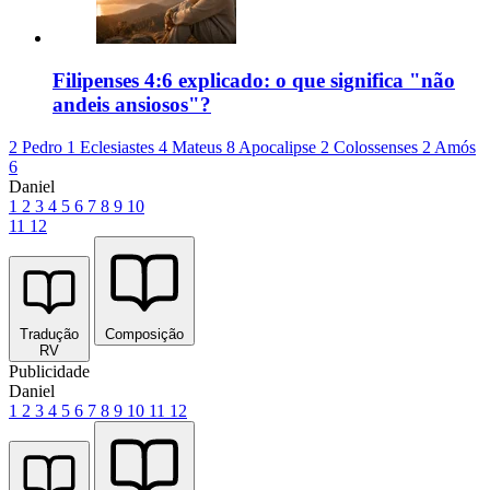
Filipenses 4:6 explicado: o que significa "não
andeis ansiosos"?
2 Pedro 1
Eclesiastes 4
Mateus 8
Apocalipse 2
Colossenses 2
Amós
6
Daniel
1
2
3
4
5
6
7
8
9
10
11
12
Tradução
Composição
RV
Publicidade
Daniel
1
2
3
4
5
6
7
8
9
10
11
12