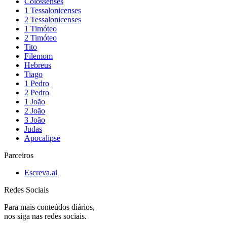
Colossenses
1 Tessalonicenses
2 Tessalonicenses
1 Timóteo
2 Timóteo
Tito
Filemom
Hebreus
Tiago
1 Pedro
2 Pedro
1 João
2 João
3 João
Judas
Apocalipse
Parceiros
Escreva.ai
Redes Sociais
Para mais conteúdos diários,
nos siga nas redes sociais.