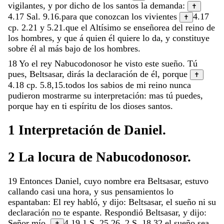
vigilantes
,
y
por
dicho
de
los
santos
la
demanda
:
✝
4.17
Sal. 9.16
.
para
que
conozcan
los
vivientes
4.17
✝
cp.
2.21
y
5.21
.
que
el
Altísimo
se
enseñorea
del
reino
de
los
hombres
,
y
que
á
quien
él
quiere
lo
da
,
y
constituye
sobre
él
al
más
bajo
de
los
hombres
.
18
Yo
el
rey
Nabucodonosor
he
visto
este
sueño
.
Tú
pues
,
Beltsasar
,
dirás
la
declaración
de
él
,
porque
✝
4.18
cp.
5.8
,
15
.
todos
los
sabios
de
mi
reino
nunca
pudieron
mostrarme
su
interpretación
:
mas
tú
puedes
,
porque
hay
en
ti
espíritu
de
los
dioses
santos
.
1
Interpretación
de
Daniel
.
2
La
locura
de
Nabucodonosor
.
19
Entonces
Daniel
,
cuyo
nombre
era
Beltsasar
,
estuvo
callando
casi
una
hora
,
y
sus
pensamientos
lo
espantaban
:
El
rey
habló
,
y
dijo
:
Beltsasar
,
el
sueño
ni
su
declaración
no
te
espante
.
Respondió
Beltsasar
,
y
dijo
:
Señor
mío
,
4.19
1 S. 25.26
.
2 S. 18.32
.
el
sueño
sea
✝