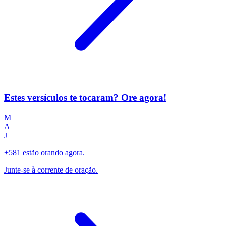
Estes versículos te tocaram? Ore agora!
M
A
J
+581 estão orando agora.
Junte-se à corrente de oração.