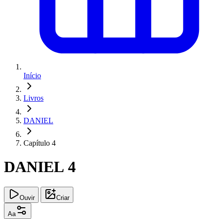
Início
Livros
DANIEL
Capítulo 4
DANIEL 4
Ouvir
Criar
Aa