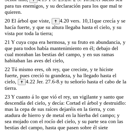
para
tus
enemigos
,
y
su
declaración
para
los
que
mal
te
quieren
.
20
El
árbol
que
viste
,
4.20
vers.
10,11
que
crecía
y
se
✝
hacía
fuerte
,
y
que
su
altura
llegaba
hasta
el
cielo
,
y
su
vista
por
toda
la
tierra
;
21
Y
cuya
copa
era
hermosa
,
y
su
fruto
en
abundancia
,
y
que
para
todos
había
mantenimiento
en
él
;
debajo
del
cual
moraban
las
bestias
del
campo
,
y
en
sus
ramas
habitaban
las
aves
del
cielo
,
22
Tú
mismo
eres
,
oh
rey
,
que
creciste
,
y
te
hiciste
fuerte
,
pues
creció
tu
grandeza
,
y
ha
llegado
hasta
el
cielo
,
4.22
Jer. 27.6-8
.
y
tu
señorío
hasta
el
cabo
de
la
✝
tierra
.
23
Y
cuanto
á
lo
que
vió
el
rey
,
un
vigilante
y
santo
que
descendía
del
cielo
,
y
decía
:
Cortad
el
árbol
y
destruidlo
:
mas
la
cepa
de
sus
raíces
dejaréis
en
la
tierra
,
y
con
atadura
de
hierro
y
de
metal
en
la
hierba
del
campo
;
y
sea
mojado
con
el
rocío
del
cielo
,
y
su
parte
sea
con
las
bestias
del
campo
,
hasta
que
pasen
sobre
él
siete