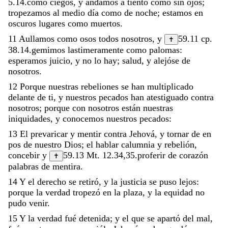
5.14
.
como
ciegos
,
y
andamos
á
tiento
como
sin
ojos
;
tropezamos
al
medio
día
como
de
noche
;
estamos
en
oscuros
lugares
como
muertos
.
11
Aullamos
como
osos
todos
nosotros
,
y
59.11
cp.
✝
38.14
.
gemimos
lastimeramente
como
palomas
:
esperamos
juicio
,
y
no
lo
hay
;
salud
,
y
alejóse
de
nosotros
.
12
Porque
nuestras
rebeliones
se
han
multiplicado
delante
de
ti
,
y
nuestros
pecados
han
atestiguado
contra
nosotros
;
porque
con
nosotros
están
nuestras
iniquidades
,
y
conocemos
nuestros
pecados
:
13
El
prevaricar
y
mentir
contra
Jehová
,
y
tornar
de
en
pos
de
nuestro
Dios
;
el
hablar
calumnia
y
rebelión
,
concebir
y
59.13
Mt. 12.34
,
35
.
proferir
de
corazón
✝
palabras
de
mentira
.
14
Y
el
derecho
se
retiró
,
y
la
justicia
se
puso
lejos
:
porque
la
verdad
tropezó
en
la
plaza
,
y
la
equidad
no
pudo
venir
.
15
Y
la
verdad
fué
detenida
;
y
el
que
se
apartó
del
mal
,