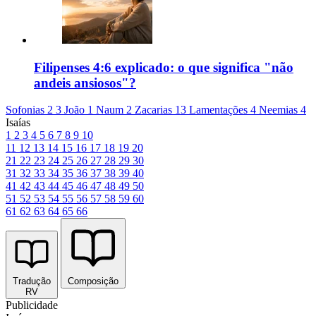
Filipenses 4:6 explicado: o que significa "não
andeis ansiosos"?
Sofonias 2
3 João 1
Naum 2
Zacarias 13
Lamentações 4
Neemias 4
Isaías
1
2
3
4
5
6
7
8
9
10
11
12
13
14
15
16
17
18
19
20
21
22
23
24
25
26
27
28
29
30
31
32
33
34
35
36
37
38
39
40
41
42
43
44
45
46
47
48
49
50
51
52
53
54
55
56
57
58
59
60
61
62
63
64
65
66
Tradução
Composição
RV
Publicidade