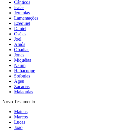
Cânticos
Isaías
Jeremias
Lamentações
Ezequiel
Daniel
Oséias
Joel
Amós
Obadias
Jonas
Miquéias
Naum
Habacuque
Sofonias
Ageu
Zacarias
Malaquias
Novo Testamento
Mateus
Marcos
Lucas
João