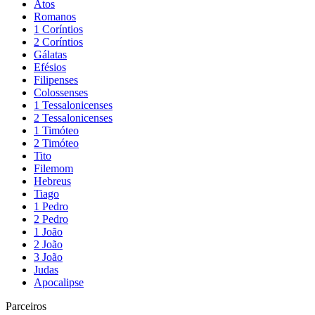
Atos
Romanos
1 Coríntios
2 Coríntios
Gálatas
Efésios
Filipenses
Colossenses
1 Tessalonicenses
2 Tessalonicenses
1 Timóteo
2 Timóteo
Tito
Filemom
Hebreus
Tiago
1 Pedro
2 Pedro
1 João
2 João
3 João
Judas
Apocalipse
Parceiros