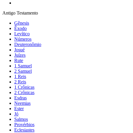
Antigo Testamento
Gênesis
Êxodo
Levítico
Números
Deuteronômio
Josué
Juízes
Rute
1 Samuel
2 Samuel
1 Reis
2 Reis
1 Crônicas
2 Crônicas
Esdras
Neemias
Ester
Jó
Salmos
Provérbios
Eclesiastes