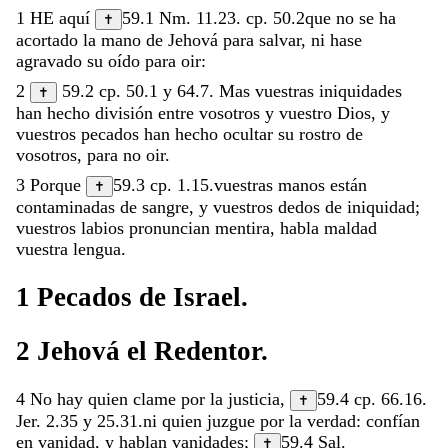
1
HE
aquí
59.1
Nm. 11.23
.
cp.
50.2
que
no
se
ha
✝
acortado
la
mano
de
Jehová
para
salvar
,
ni
hase
agravado
su
oído
para
oir
:
2
59.2
cp.
50.1
y
64.7
.
Mas
vuestras
iniquidades
✝
han
hecho
división
entre
vosotros
y
vuestro
Dios
,
y
vuestros
pecados
han
hecho
ocultar
su
rostro
de
vosotros
,
para
no
oir
.
3
Porque
59.3
cp.
1.15
.
vuestras
manos
están
✝
contaminadas
de
sangre
,
y
vuestros
dedos
de
iniquidad
;
vuestros
labios
pronuncian
mentira
,
habla
maldad
vuestra
lengua
.
1
Pecados
de
Israel
.
2
Jehová
el
Redentor
.
4
No
hay
quien
clame
por
la
justicia
,
59.4
cp.
66.16
.
✝
Jer. 2.35
y
25.31
.
ni
quien
juzgue
por
la
verdad
:
confían
en
vanidad
,
y
hablan
vanidades
;
59.4
Sal.
✝