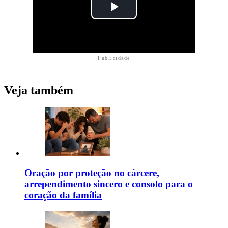
Publicidade
Veja também
Oração por proteção no cárcere,
arrependimento sincero e consolo para o
coração da família