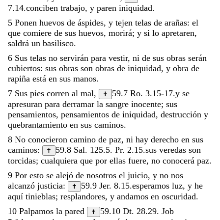
7.14
.
conciben
trabajo
,
y
paren
iniquidad
.
5
Ponen
huevos
de
áspides
,
y
tejen
telas
de
arañas
:
el
que
comiere
de
sus
huevos
,
morirá
;
y
si
lo
apretaren
,
saldrá
un
basilisco
.
6
Sus
telas
no
servirán
para
vestir
,
ni
de
sus
obras
serán
cubiertos
:
sus
obras
son
obras
de
iniquidad
,
y
obra
de
rapiña
está
en
sus
manos
.
7
Sus
pies
corren
al
mal
,
59.7
Ro. 3.15-17
.
y
se
✝
apresuran
para
derramar
la
sangre
inocente
;
sus
pensamientos
,
pensamientos
de
iniquidad
,
destrucción
y
quebrantamiento
en
sus
caminos
.
8
No
conocieron
camino
de
paz
,
ni
hay
derecho
en
sus
caminos
:
59.8
Sal. 125.5
.
Pr. 2.15
.
sus
veredas
son
✝
torcidas
;
cualquiera
que
por
ellas
fuere
,
no
conocerá
paz
.
9
Por
esto
se
alejó
de
nosotros
el
juicio
,
y
no
nos
alcanzó
justicia
:
59.9
Jer. 8.15
.
esperamos
luz
,
y
he
✝
aquí
tinieblas
;
resplandores
,
y
andamos
en
oscuridad
.
10
Palpamos
la
pared
59.10
Dt. 28.29
.
Job
✝