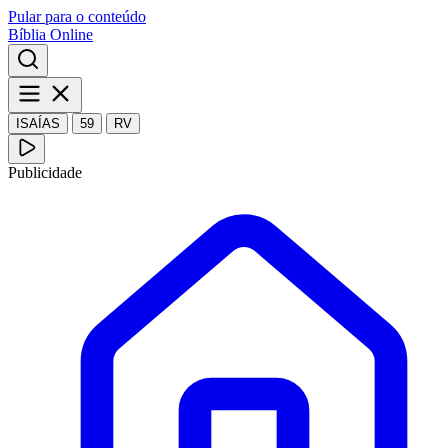
Pular para o conteúdo
Bíblia Online
ISAÍAS
59
RV
Publicidade