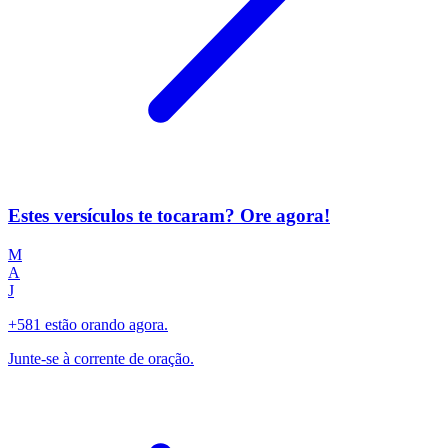
Estes versículos te tocaram? Ore agora!
M
A
J
+581 estão orando agora.
Junte-se à corrente de oração.