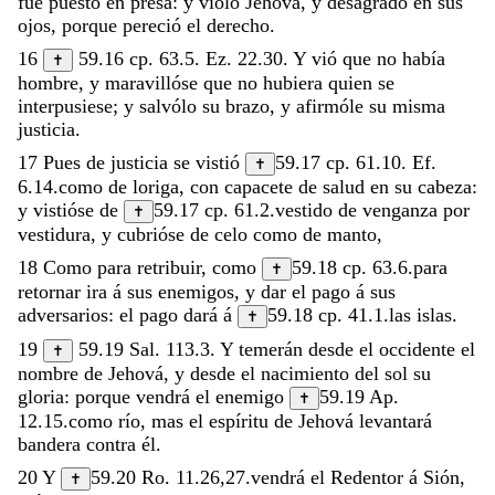
fué
puesto
en
presa
:
y
viólo
Jehová
,
y
desagradó
en
sus
ojos
,
porque
pereció
el
derecho
.
16
59.16
cp.
63.5
.
Ez. 22.30
.
Y
vió
que
no
había
✝
hombre
,
y
maravillóse
que
no
hubiera
quien
se
interpusiese
;
y
salvólo
su
brazo
,
y
afirmóle
su
misma
justicia
.
17
Pues
de
justicia
se
vistió
59.17
cp.
61.10
.
Ef.
✝
6.14
.
como
de
loriga
,
con
capacete
de
salud
en
su
cabeza
:
y
vistióse
de
59.17
cp.
61.2
.
vestido
de
venganza
por
✝
vestidura
,
y
cubrióse
de
celo
como
de
manto
,
18
Como
para
retribuir
,
como
59.18
cp.
63.6
.
para
✝
retornar
ira
á
sus
enemigos
,
y
dar
el
pago
á
sus
adversarios
:
el
pago
dará
á
59.18
cp.
41.1
.
las
islas
.
✝
19
59.19
Sal. 113.3
.
Y
temerán
desde
el
occidente
el
✝
nombre
de
Jehová
,
y
desde
el
nacimiento
del
sol
su
gloria
:
porque
vendrá
el
enemigo
59.19
Ap.
✝
12.15
.
como
río
,
mas
el
espíritu
de
Jehová
levantará
bandera
contra
él
.
20
Y
59.20
Ro. 11.26
,
27
.
vendrá
el
Redentor
á
Sión
,
✝