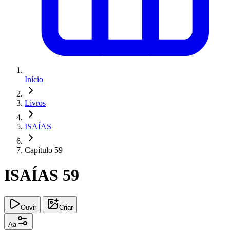
Início
Livros
ISAÍAS
Capítulo 59
ISAÍAS 59
Ouvir
Criar
Aa