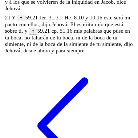
y
á
los
que
se
volvieren
de
la
iniquidad
en
Jacob
,
dice
Jehová
.
21
Y
59.21
Jer. 31.31
.
He. 8.10
y
10.16
.
este
será
mi
✝
pacto
con
ellos
,
dijo
Jehová
:
El
espíritu
mío
que
está
sobre
ti
,
y
59.21
cp.
51.16
.
mis
palabras
que
puse
en
✝
tu
boca
,
no
faltarán
de
tu
boca
,
ni
de
la
boca
de
tu
simiente
,
ni
de
la
boca
de
la
simiente
de
tu
simiente
,
dijo
Jehová
,
desde
ahora
y
para
siempre
.