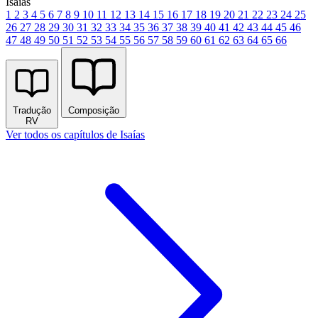
Isaías
1
2
3
4
5
6
7
8
9
10
11
12
13
14
15
16
17
18
19
20
21
22
23
24
25
26
27
28
29
30
31
32
33
34
35
36
37
38
39
40
41
42
43
44
45
46
47
48
49
50
51
52
53
54
55
56
57
58
59
60
61
62
63
64
65
66
Tradução
Composição
RV
Ver todos os capítulos de Isaías