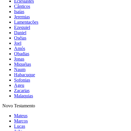
Eclesiastes
Cânticos
Isaías
Jeremias
Lamentações
Ezequiel
Daniel
Oséias
Joel
Amós
Obadias
Jonas
Miquéias
Naum
Habacuque
Sofonias
Ageu
Zacarias
Malaquias
Novo Testamento
Mateus
Marcos
Lucas