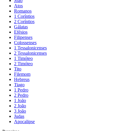
João
Atos
Romanos
1 Coríntios
2 Coríntios
Gálatas
Efésios
Filipenses
Colossenses
1 Tessalonicenses
2 Tessalonicenses
1 Timóteo
2 Timóteo
Tito
Filemom
Hebreus
Tiago
1 Pedro
2 Pedro
1 João
2 João
3 João
Judas
Apocalipse