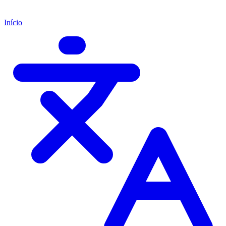
Início