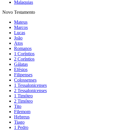
Malaquias
Novo Testamento
Mateus
Marcos
Lucas
João
Atos
Romanos
1 Coríntios
2 Coríntios
Gálatas
Efésios
Filipenses
Colossenses
1 Tessalonicenses
2 Tessalonicenses
1 Timóteo
2 Timóteo
Tito
Filemom
Hebreus
Tiago
1 Pedro