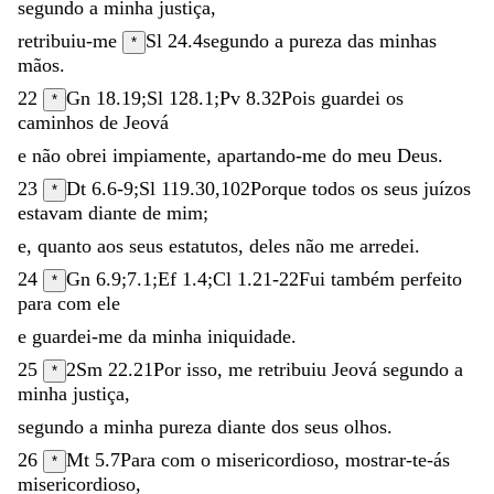
segundo
a
minha
justiça
,
retribuiu-me
Sl 24.4
segundo
a
pureza
das
minhas
*
mãos
.
22
Gn 18.19
;
Sl 128.1
;
Pv 8.32
Pois
guardei
os
*
caminhos
de
Jeová
e
não
obrei
impiamente
,
apartando-me
do
meu
Deus
.
23
Dt 6.6-9
;
Sl 119.30
,
102
Porque
todos
os
seus
juízos
*
estavam
diante
de
mim
;
e
,
quanto
aos
seus
estatutos
,
deles
não
me
arredei
.
24
Gn 6.9
;
7.1
;
Ef 1.4
;
Cl 1.21-22
Fui
também
perfeito
*
para
com
ele
e
guardei-me
da
minha
iniquidade
.
25
2Sm 22.21
Por
isso
,
me
retribuiu
Jeová
segundo
a
*
minha
justiça
,
segundo
a
minha
pureza
diante
dos
seus
olhos
.
26
Mt 5.7
Para
com
o
misericordioso
,
mostrar-te-ás
*
misericordioso
,