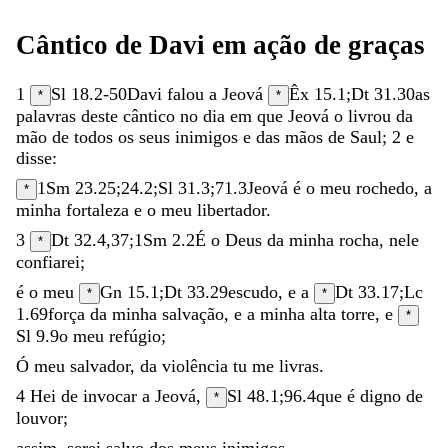
Cântico
de
Davi
em
ação
de
graças
1
Sl 18.2-50
Davi
falou
a
Jeová
Êx 15.1
;
Dt 31.30
as
*
*
palavras
deste
cântico
no
dia
em
que
Jeová
o
livrou
da
mão
de
todos
os
seus
inimigos
e
das
mãos
de
Saul
;
2
e
disse
:
1Sm 23.25
;
24.2
;
Sl 31.3
;
71.3
Jeová
é
o
meu
rochedo
,
a
*
minha
fortaleza
e
o
meu
libertador
.
3
Dt 32.4
,
37
;
1Sm 2.2
É
o
Deus
da
minha
rocha
,
nele
*
confiarei
;
é
o
meu
Gn 15.1
;
Dt 33.29
escudo
,
e
a
Dt 33.17
;
Lc
*
*
1.69
força
da
minha
salvação
,
e
a
minha
alta
torre
,
e
*
Sl 9.9
o
meu
refúgio
;
Ó
meu
salvador
,
da
violência
tu
me
livras
.
4
Hei
de
invocar
a
Jeová
,
Sl 48.1
;
96.4
que
é
digno
de
*
louvor
;
assim
,
serei
salvo
dos
meus
inimigos
.