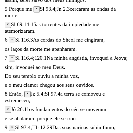
5
Porque
me
Sl 93.4
;
Jn 2.3
cercaram
as
ondas
da
*
morte
,
Sl 69.14-15
as
torrentes
da
impiedade
me
*
atemorizaram
.
6
Sl 116.3
As
cordas
do
Sheol
me
cingiram
,
*
os
laços
da
morte
me
apanharam
.
7
Sl 116.4
;
120.1
Na
minha
angústia
,
invoquei
a
Jeová
;
*
sim
,
invoquei
ao
meu
Deus
.
Do
seu
templo
ouviu
a
minha
voz
,
e
o
meu
clamor
chegou
aos
seus
ouvidos
.
8
Então
,
Jz 5.4
;
Sl 97.4
a
terra
se
comoveu
e
*
estremeceu
,
Jó 26.11
os
fundamentos
do
céu
se
moveram
*
e
se
abalaram
,
porque
ele
se
irou
.
9
Sl 97.4
;
Hb 12.29
Das
suas
narinas
subiu
fumo
,
*