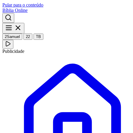
Pular para o conteúdo
Bíblia Online
2Samuel
22
TB
Publicidade