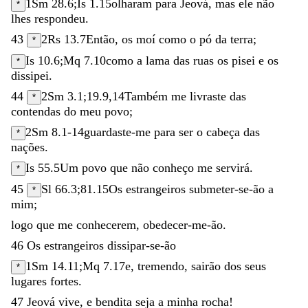
1Sm 28.6
;
Is 1.15
olharam
para
Jeová
,
mas
ele
não
*
lhes
respondeu
.
43
2Rs 13.7
Então
,
os
moí
como
o
pó
da
terra
;
*
Is 10.6
;
Mq 7.10
como
a
lama
das
ruas
os
pisei
e
os
*
dissipei
.
44
2Sm 3.1
;
19.9
,
14
Também
me
livraste
das
*
contendas
do
meu
povo
;
2Sm 8.1-14
guardaste-me
para
ser
o
cabeça
das
*
nações
.
Is 55.5
Um
povo
que
não
conheço
me
servirá
.
*
45
Sl 66.3
;
81.15
Os
estrangeiros
submeter-se-ão
a
*
mim
;
logo
que
me
conhecerem
,
obedecer-me-ão
.
46
Os
estrangeiros
dissipar-se-ão
1Sm 14.11
;
Mq 7.17
e
,
tremendo
,
sairão
dos
seus
*
lugares
fortes
.
47
Jeová
vive
,
e
bendita
seja
a
minha
rocha
!