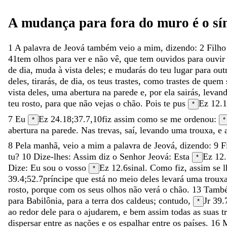
A
mudança
para
fora
do
muro
é
o
s
1
A
palavra
de
Jeová
também
veio
a
mim
,
dizendo
:
2
Filh
41
tem
olhos
para
ver
e
não
vê
,
que
tem
ouvidos
para
ouvi
de
dia
,
muda
à
vista
deles
;
e
mudarás
do
teu
lugar
para
out
deles
,
tirarás
,
de
dia
,
os
teus
trastes
,
como
trastes
de
quem
vista
deles
,
uma
abertura
na
parede
e
,
por
ela
sairás
,
levan
teu
rosto
,
para
que
não
vejas
o
chão
.
Pois
te
pus
Ez 12.1
*
7
Eu
Ez 24.18
;
37.7
,
10
fiz
assim
como
se
me
ordenou
:
*
*
abertura
na
parede
.
Nas
trevas
,
saí
,
levando
uma
trouxa
,
e
8
Pela
manhã
,
veio
a
mim
a
palavra
de
Jeová
,
dizendo
:
9
F
tu
?
10
Dize-lhes
:
Assim
diz
o
Senhor
Jeová
:
Esta
Ez 12.
*
Dize
:
Eu
sou
o
vosso
Ez 12.6
sinal
.
Como
fiz
,
assim
se
*
39.4
;
52.7
príncipe
que
está
no
meio
deles
levará
uma
troux
rosto
,
porque
com
os
seus
olhos
não
verá
o
chão
.
13
Tamb
para
Babilônia
,
para
a
terra
dos
caldeus
;
contudo
,
Jr 39.
*
ao
redor
dele
para
o
ajudarem
,
e
bem
assim
todas
as
suas
t
dispersar
entre
as
nações
e
os
espalhar
entre
os
países
.
16