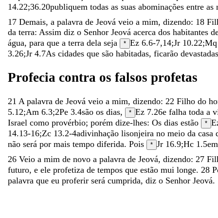
14.22
;
36.20
publiquem
todas
as
suas
abominações
entre
as
17
Demais
,
a
palavra
de
Jeová
veio
a
mim
,
dizendo
:
18
Fi
da
terra
:
Assim
diz
o
Senhor
Jeová
acerca
dos
habitantes
d
água
,
para
que
a
terra
dela
seja
Ez 6.6-7
,
14
;
Jr 10.22
;
Mq 
*
3.26
;
Jr 4.7
As
cidades
que
são
habitadas
,
ficarão
devastada
Profecia
contra
os
falsos
profetas
21
A
palavra
de
Jeová
veio
a
mim
,
dizendo
:
22
Filho
do
h
5.12
;
Am 6.3
;
2Pe 3.4
são
os
dias
,
Ez 7.26
e
falha
toda
a
v
*
Israel
como
provérbio
;
porém
dize-lhes
:
Os
dias
estão
E
*
14.13-16
;
Zc 13.2-4
adivinhação
lisonjeira
no
meio
da
casa
não
será
por
mais
tempo
diferida
.
Pois
Jr 16.9
;
Hc 1.5
e
*
26
Veio
a
mim
de
novo
a
palavra
de
Jeová
,
dizendo
:
27
Fi
futuro
,
e
ele
profetiza
de
tempos
que
estão
mui
longe
.
28
P
palavra
que
eu
proferir
será
cumprida
,
diz
o
Senhor
Jeová
.