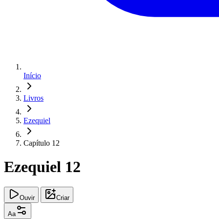
Início
Livros
Ezequiel
Capítulo 12
Ezequiel 12
Ouvir
Criar
Aa