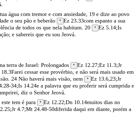
á
.
tua
água
com
tremor
e
com
ansiedade
,
19
e
dize
ao
povo
dade
o
seu
pão
e
beberão
Ez 23.33
com
espanto
a
sua
*
olência
de
todos
os
que
nela
habitam
.
20
Ez 5.14
;
Is
*
ação
;
e
sabereis
que
eu
sou
Jeová
.
na
terra
de
Israel
:
Prolongados
Ez 12.27
;
Ez 11.3
;
Jr
*
 18.3
Farei
cessar
esse
provérbio
,
e
não
será
mais
usado
em
isão
.
24
Não
haverá
mais
visão
,
nem
Ez 13.6
,
23
;
Jr
*
4.28-34
;
Is 14.24
e
a
palavra
que
eu
proferir
será
cumprida
e
umprirei
,
diz
o
Senhor
Jeová
.
e
este
tem
é
para
Ez 12.22
;
Dn 10.14
muitos
dias
no
*
2.25
;
Jr 4.7
;
Mt 24.48-50
diferida
daqui
em
diante
,
porém
a