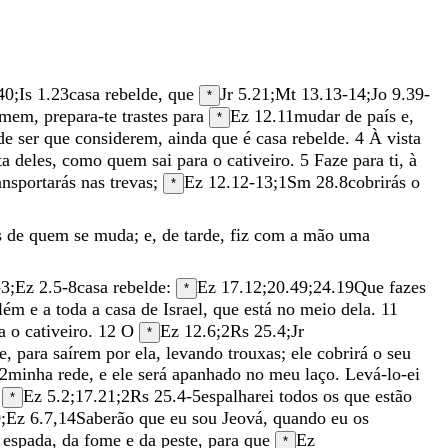
40
;
Is 1.23
casa
rebelde
,
que
Jr 5.21
;
Mt 13.13-14
;
Jo 9.39-
*
omem
,
prepara-te
trastes
para
Ez 12.11
mudar
de
país
e
,
*
de
ser
que
considerem
,
ainda
que
é
casa
rebelde
.
4
À
vista
ta
deles
,
como
quem
sai
para
o
cativeiro
.
5
Faze
para
ti
,
à
ansportarás
nas
trevas
;
Ez 12.12-13
;
1Sm 28.8
cobrirás
o
*
s
de
quem
se
muda
;
e
,
de
tarde
,
fiz
com
a
mão
uma
-3
;
Ez 2.5-8
casa
rebelde
:
Ez 17.12
;
20.49
;
24.19
Que
fazes
*
além
e
a
toda
a
casa
de
Israel
,
que
está
no
meio
dela
.
11
ra
o
cativeiro
.
12
O
Ez 12.6
;
2Rs 25.4
;
Jr
*
e
,
para
saírem
por
ela
,
levando
trouxas
;
ele
cobrirá
o
seu
2
minha
rede
,
e
ele
será
apanhado
no
meu
laço
.
Levá-lo-ei
s
Ez 5.2
;
17.21
;
2Rs 25.4-5
espalharei
todos
os
que
estão
*
0
;
Ez 6.7
,
14
Saberão
que
eu
sou
Jeová
,
quando
eu
os
a
espada
,
da
fome
e
da
peste
,
para
que
Ez
*