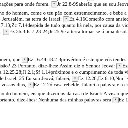
nações
para
onde
forem
.
Jr 22.8-9
Saberão
que
eu
sou
Jeov
*
lho
do
homem
,
come
o
teu
pão
com
estremecimento
,
e
bebe
a
e
Jerusalém
,
na
terra
de
Israel
:
Ez 4.16
Comerão
com
ansie
*
7.13
;
Zc 7.14
despida
de
tudo
quanto
há
nela
,
por
causa
da
vi
s
,
Ez 36.3
;
Is 7.23-24
;
Jr 25.9
e
a
terra
tornar-se-á
uma
desol
*
omem
,
que
Ez 16.44
;
18.2-3
provérbio
é
este
que
vós
tendes
*
isão
?
23
Portanto
,
dize-lhes
:
Assim
diz
o
Senhor
Jeová
:
Ez
*
z 12.25
,
28
;
Jl 2.1
;
Sf 1.14
próximos
e
o
cumprimento
de
toda
v
de
Israel
.
25
Eu
sou
Jeová
;
falarei
,
Ez 12.28
;
Ez 6.10
;
Nm 1
*
m
vossos
dias
,
Ez 12.2
ó
casa
rebelde
,
falarei
a
palavra
e
a
c
*
lho
do
homem
,
eis
que
dizem
os
da
casa
de
Israel
:
A
visão
qu
ortanto
,
dize-lhes
:
Nenhuma
das
minhas
palavras
será
Ez 1
*