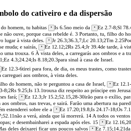
ímbolo
do
cativeiro
e
da
dispersão
o
do
homem
,
tu
habitas
Is 6.5
no
meio
da
Ez 2.7-8
;
Sl 78.
*
*
r
e
não
ouve
,
porque
casa
rebelde
é
.
3
Portanto
,
tu
,
filho
do
h
ro
lugar
à
vista
deles
.
Jr 26.3
;
36.3
,
7
;
Lc 20.13
;
2Tm 2.25
Po
*
se
muda
;
e
sairás
,
Ez 12.12
;
2Rs 25.4
;
Jr 39.4
de
tarde
,
à
vis
*
do
uma
trouxa
.
6
À
vista
deles
,
a
carregarás
aos
ombros
e
a
tr
1
;
Ez 4.3
;
24.24
;
Is 8.18
;
20.3
para
sinal
à
casa
de
Israel
.
Ez 12.3-6
tirei
para
fora
,
de
dia
,
os
meus
trastes
,
como
traste
a
carreguei
aos
ombros
,
à
vista
deles
.
ilho
do
homem
,
não
te
perguntou
a
casa
de
Israel
,
Ez 12.1
*
3-8
;
2Rs 9.25
;
Is 13.1
trouxa
diz
respeito
ao
príncipe
em
Jerus
lhes
fará
;
Ez 12.3
;
Jr 15.2
;
52.15
,
28-30
irão
para
o
exílio
,
pa
*
a
aos
ombros
,
nas
trevas
,
e
sairá
.
Farão
uma
abertura
na
pared
ém
estenderei
sobre
ele
a
Ez 17.20
;
19.8
;
Is 24.17-18
;
Os 7.1
*
7
;
52.11
não
a
verá
,
ainda
que
lá
morrerá
.
14
A
todos
os
vento
ropas
;
e
desembainharei
a
espada
após
eles
.
15
Ez 12.16
,
2
*
Mas
deles
deixarei
ficar
uns
poucos
salvos
Ez 7.15
;
14.21
d
*