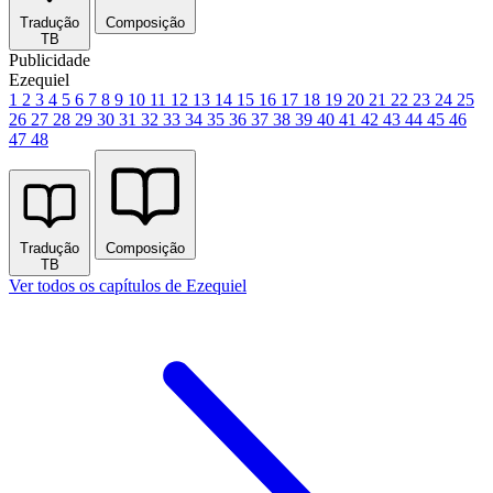
Tradução
Composição
TB
Publicidade
Ezequiel
1
2
3
4
5
6
7
8
9
10
11
12
13
14
15
16
17
18
19
20
21
22
23
24
25
26
27
28
29
30
31
32
33
34
35
36
37
38
39
40
41
42
43
44
45
46
47
48
Tradução
Composição
TB
Ver todos os capítulos de Ezequiel