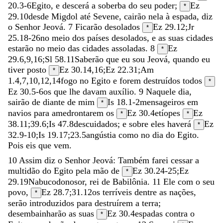
20.3-6
Egito
,
e
descerá
a
soberba
do
seu
poder
;
Ez
*
29.10
desde
Migdol
até
Sevene
,
cairão
nela
à
espada
,
diz
o
Senhor
Jeová
.
7
Ficarão
desolados
Ez 29.12
;
Jr
*
25.18-26
no
meio
dos
países
desolados
,
e
as
suas
cidades
estarão
no
meio
das
cidades
assoladas
.
8
Ez
*
29.6
,
9
,
16
;
Sl 58.11
Saberão
que
eu
sou
Jeová
,
quando
eu
tiver
posto
Ez 30.14
,
16
;
Ez 22.31
;
Am
*
1.4
,
7
,
10
,
12
,
14
fogo
no
Egito
e
forem
destruídos
todos
*
Ez 30.5-6
os
que
lhe
davam
auxílio
.
9
Naquele
dia
,
sairão
de
diante
de
mim
Is 18.1-2
mensageiros
em
*
navios
para
amedrontarem
os
Ez 30.4
etíopes
Ez
*
*
38.11
;
39.6
;
Is 47.8
descuidados
;
e
sobre
eles
haverá
Ez
*
32.9-10
;
Is 19.17
;
23.5
angústia
como
no
dia
do
Egito
.
Pois
eis
que
vem
.
10
Assim
diz
o
Senhor
Jeová
:
Também
farei
cessar
a
multidão
do
Egito
pela
mão
de
Ez 30.24-25
;
Ez
*
29.19
Nabucodonosor
,
rei
de
Babilônia
.
11
Ele
com
o
seu
povo
,
Ez 28.7
;
31.12
os
terríveis
dentre
as
nações
,
*
serão
introduzidos
para
destruírem
a
terra
;
desembainharão
as
suas
Ez 30.4
espadas
contra
o
*