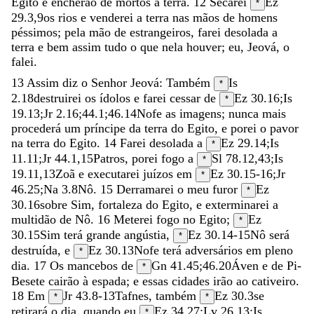
Egito
e
encherão
de
mortos
a
terra
.
12
Secarei
Ez
*
29.3
,
9
os
rios
e
venderei
a
terra
nas
mãos
de
homens
péssimos
;
pela
mão
de
estrangeiros
,
farei
desolada
a
terra
e
bem
assim
tudo
o
que
nela
houver
;
eu
,
Jeová
,
o
falei
.
13
Assim
diz
o
Senhor
Jeová
:
Também
Is
*
2.18
destruirei
os
ídolos
e
farei
cessar
de
Ez 30.16
;
Is
*
19.13
;
Jr 2.16
;
44.1
;
46.14
Nofe
as
imagens
;
nunca
mais
procederá
um
príncipe
da
terra
do
Egito
,
e
porei
o
pavor
na
terra
do
Egito
.
14
Farei
desolada
a
Ez 29.14
;
Is
*
11.11
;
Jr 44.1
,
15
Patros
,
porei
fogo
a
Sl 78.12
,
43
;
Is
*
19.11
,
13
Zoã
e
executarei
juízos
em
Ez 30.15-16
;
Jr
*
46.25
;
Na 3.8
Nô
.
15
Derramarei
o
meu
furor
Ez
*
30.16
sobre
Sim
,
fortaleza
do
Egito
,
e
exterminarei
a
multidão
de
Nô
.
16
Meterei
fogo
no
Egito
;
Ez
*
30.15
Sim
terá
grande
angústia
,
Ez 30.14-15
Nô
será
*
destruída
,
e
Ez 30.13
Nofe
terá
adversários
em
pleno
*
dia
.
17
Os
mancebos
de
Gn 41.45
;
46.20
Áven
e
de
Pi-
*
Besete
cairão
à
espada
;
e
essas
cidades
irão
ao
cativeiro
.
18
Em
Jr 43.8-13
Tafnes
,
também
Ez 30.3
se
*
*
retirará
o
dia
,
quando
eu
Ez 34.27
;
Lv 26.13
;
Is
*