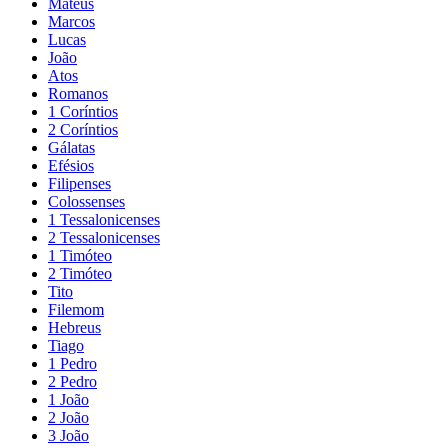
Mateus
Marcos
Lucas
João
Atos
Romanos
1 Coríntios
2 Coríntios
Gálatas
Efésios
Filipenses
Colossenses
1 Tessalonicenses
2 Tessalonicenses
1 Timóteo
2 Timóteo
Tito
Filemom
Hebreus
Tiago
1 Pedro
2 Pedro
1 João
2 João
3 João