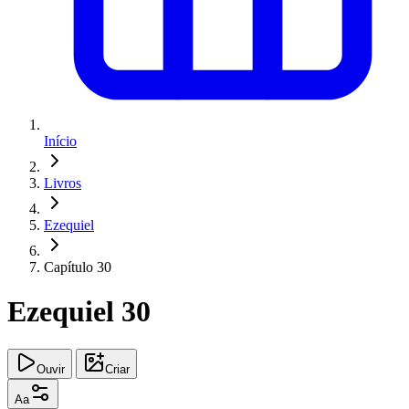
Início
Livros
Ezequiel
Capítulo 30
Ezequiel 30
Ouvir
Criar
Aa