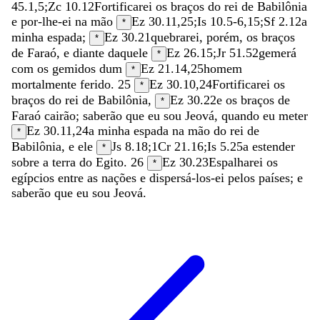
45.1
,
5
;
Zc 10.12
Fortificarei
os
braços
do
rei
de
Babilônia
e
por-lhe-ei
na
mão
Ez 30.11
,
25
;
Is 10.5-6
,
15
;
Sf 2.12
a
*
minha
espada
;
Ez 30.21
quebrarei
,
porém
,
os
braços
*
de
Faraó
,
e
diante
daquele
Ez 26.15
;
Jr 51.52
gemerá
*
com
os
gemidos
dum
Ez 21.14
,
25
homem
*
mortalmente
ferido
.
25
Ez 30.10
,
24
Fortificarei
os
*
braços
do
rei
de
Babilônia
,
Ez 30.22
e
os
braços
de
*
Faraó
cairão
;
saberão
que
eu
sou
Jeová
,
quando
eu
meter
Ez 30.11
,
24
a
minha
espada
na
mão
do
rei
de
*
Babilônia
,
e
ele
Js 8.18
;
1Cr 21.16
;
Is 5.25
a
estender
*
sobre
a
terra
do
Egito
.
26
Ez 30.23
Espalharei
os
*
egípcios
entre
as
nações
e
dispersá-los-ei
pelos
países
;
e
saberão
que
eu
sou
Jeová
.