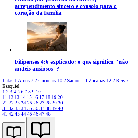
arrependimento sincero e consolo para o
coração da família
Filipenses 4:6 explicado: o que significa "não
andeis ansiosos"?
Judas 1
Amós 7
2 Coríntios 10
2 Samuel 11
Zacarias 12
2 Reis 7
Ezequiel
1
2
3
4
5
6
7
8
9
10
11
12
13
14
15
16
17
18
19
20
21
22
23
24
25
26
27
28
29
30
31
32
33
34
35
36
37
38
39
40
41
42
43
44
45
46
47
48