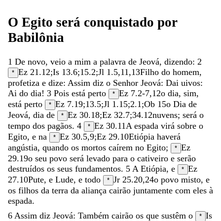
O
Egito
será
conquistado
por
Babilônia
1
De
novo
,
veio
a
mim
a
palavra
de
Jeová
,
dizendo
:
2
Ez 21.12
;
Is 13.6
;
15.2
;
Jl 1.5
,
11
,
13
Filho
do
homem
,
*
profetiza
e
dize
:
Assim
diz
o
Senhor
Jeová
:
Dai
uivos
:
Ai
do
dia
!
3
Pois
está
perto
Ez 7.2-7
,
12
o
dia
,
sim
,
*
está
perto
Ez 7.19
;
13.5
;
Jl 1.15
;
2.1
;
Ob 15
o
Dia
de
*
Jeová
,
dia
de
Ez 30.18
;
Ez 32.7
;
34.12
nuvens
;
será
o
*
tempo
dos
pagãos
.
4
Ez 30.11
A
espada
virá
sobre
o
*
Egito
,
e
na
Ez 30.5
,
9
;
Ez 29.10
Etiópia
haverá
*
angústia
,
quando
os
mortos
caírem
no
Egito
;
Ez
*
29.19
o
seu
povo
será
levado
para
o
cativeiro
e
serão
destruídos
os
seus
fundamentos
.
5
A
Etiópia
,
e
Ez
*
27.10
Pute
,
e
Lude
,
e
todo
Jr 25.20
,
24
o
povo
misto
,
e
*
os
filhos
da
terra
da
aliança
cairão
juntamente
com
eles
à
espada
.
6
Assim
diz
Jeová
:
Também
cairão
os
que
sustêm
o
Is
*