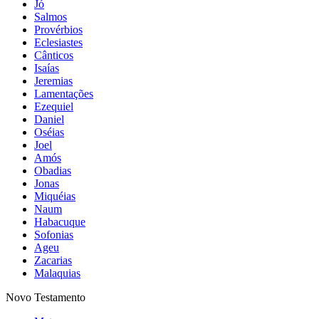
Jó
Salmos
Provérbios
Eclesiastes
Cânticos
Isaías
Jeremias
Lamentações
Ezequiel
Daniel
Oséias
Joel
Amós
Obadias
Jonas
Miquéias
Naum
Habacuque
Sofonias
Ageu
Zacarias
Malaquias
Novo Testamento