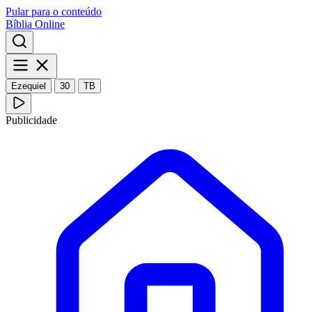
Pular para o conteúdo
Bíblia Online
Ezequiel
30
TB
Publicidade