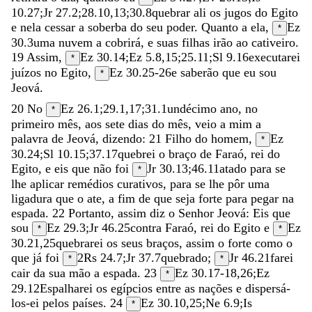
10.27
;
Jr 27.2
;
28.10
,
13
;
30.8
quebrar
ali
os
jugos
do
Egito
e
nela
cessar
a
soberba
do
seu
poder
.
Quanto
a
ela
,
Ez
*
30.3
uma
nuvem
a
cobrirá
,
e
suas
filhas
irão
ao
cativeiro
.
19
Assim
,
Ez 30.14
;
Ez 5.8
,
15
;
25.11
;
Sl 9.16
executarei
*
juízos
no
Egito
,
Ez 30.25-26
e
saberão
que
eu
sou
*
Jeová
.
20
No
Ez 26.1
;
29.1
,
17
;
31.1
undécimo
ano
,
no
*
primeiro
mês
,
aos
sete
dias
do
mês
,
veio
a
mim
a
palavra
de
Jeová
,
dizendo
:
21
Filho
do
homem
,
Ez
*
30.24
;
Sl 10.15
;
37.17
quebrei
o
braço
de
Faraó
,
rei
do
Egito
,
e
eis
que
não
foi
Jr 30.13
;
46.11
atado
para
se
*
lhe
aplicar
remédios
curativos
,
para
se
lhe
pôr
uma
ligadura
que
o
ate
,
a
fim
de
que
seja
forte
para
pegar
na
espada
.
22
Portanto
,
assim
diz
o
Senhor
Jeová
:
Eis
que
sou
Ez 29.3
;
Jr 46.25
contra
Faraó
,
rei
do
Egito
e
Ez
*
*
30.21
,
25
quebrarei
os
seus
braços
,
assim
o
forte
como
o
que
já
foi
2Rs 24.7
;
Jr 37.7
quebrado
;
Jr 46.21
farei
*
*
cair
da
sua
mão
a
espada
.
23
Ez 30.17-18
,
26
;
Ez
*
29.12
Espalharei
os
egípcios
entre
as
nações
e
dispersá-
los-ei
pelos
países
.
24
Ez 30.10
,
25
;
Ne 6.9
;
Is
*