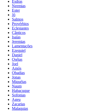
Esdras
Neemias
Ester
Jó
Salmos
Provérbios
Eclesiastes
Cânticos
Isaías
Jeremias
Lamentações
Ezequiel
Daniel
Oséias
Joel
Amós
Obadias
Jonas
Miquéias
Naum
Habacuque
Sofonias
Ageu
Zacarias
Malaquias