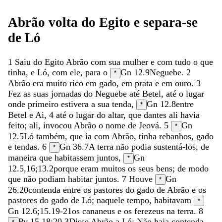
Abrão
volta
do
Egito
e
separa-se
de
Ló
1
Saiu
do
Egito
Abrão
com
sua
mulher
e
com
tudo
o
que
tinha
,
e
Ló
,
com
ele
,
para
o
Gn 12.9
Neguebe
.
2
*
Abrão
era
muito
rico
em
gado
,
em
prata
e
em
ouro
.
3
Fez
as
suas
jornadas
do
Neguebe
até
Betel
,
até
o
lugar
onde
primeiro
estivera
a
sua
tenda
,
Gn 12.8
entre
*
Betel
e
Ai
,
4
até
o
lugar
do
altar
,
que
dantes
ali
havia
feito
;
ali
,
invocou
Abrão
o
nome
de
Jeová
.
5
Gn
*
12.5
Ló
também
,
que
ia
com
Abrão
,
tinha
rebanhos
,
gado
e
tendas
.
6
Gn 36.7
A
terra
não
podia
sustentá-los
,
de
*
maneira
que
habitassem
juntos
,
Gn
*
12.5
,
16
;
13.2
porque
eram
muitos
os
seus
bens
;
de
modo
que
não
podiam
habitar
juntos
.
7
Houve
Gn
*
26.20
contenda
entre
os
pastores
do
gado
de
Abrão
e
os
pastores
do
gado
de
Ló
;
naquele
tempo
,
habitavam
*
Gn 12.6
;
15.19-21
os
cananeus
e
os
ferezeus
na
terra
.
8
Pv 15.18
;
20.3
Disse
Abrão
a
Ló
:
Não
haja
contenda