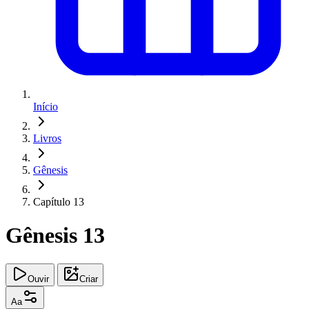
Início
Livros
Gênesis
Capítulo 13
Gênesis 13
Ouvir
Criar
Aa