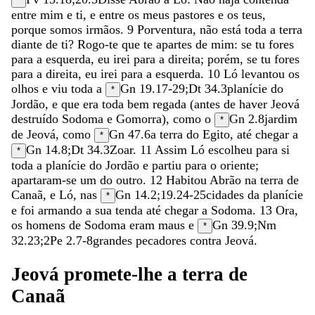
*
entre
mim
e
ti
,
e
entre
os
meus
pastores
e
os
teus
,
porque
somos
irmãos
.
9
Porventura
,
não
está
toda
a
terra
diante
de
ti
?
Rogo-te
que
te
apartes
de
mim
:
se
tu
fores
para
a
esquerda
,
eu
irei
para
a
direita
;
porém
,
se
tu
fores
para
a
direita
,
eu
irei
para
a
esquerda
.
10
Ló
levantou
os
olhos
e
viu
toda
a
Gn 19.17-29
;
Dt 34.3
planície
do
*
Jordão
,
e
que
era
toda
bem
regada
(
antes
de
haver
Jeová
destruído
Sodoma
e
Gomorra
)
,
como
o
Gn 2.8
jardim
*
de
Jeová
,
como
Gn 47.6
a
terra
do
Egito
,
até
chegar
a
*
Gn 14.8
;
Dt 34.3
Zoar
.
11
Assim
Ló
escolheu
para
si
*
toda
a
planície
do
Jordão
e
partiu
para
o
oriente
;
apartaram-se
um
do
outro
.
12
Habitou
Abrão
na
terra
de
Canaã
,
e
Ló
,
nas
Gn 14.2
;
19.24-25
cidades
da
planície
*
e
foi
armando
a
sua
tenda
até
chegar
a
Sodoma
.
13
Ora
,
os
homens
de
Sodoma
eram
maus
e
Gn 39.9
;
Nm
*
32.23
;
2Pe 2.7-8
grandes
pecadores
contra
Jeová
.
Jeová
promete-lhe
a
terra
de
Canaã