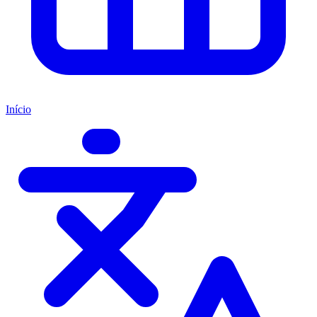
Início