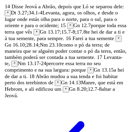
14
Disse
Jeová
a
Abrão
,
depois
que
Ló
se
separou
dele
:
Dt 3.27
;
34.1-4
Levanta
,
agora
,
os
olhos
,
e
desde
o
*
lugar
onde
estás
olha
para
o
norte
,
para
o
sul
,
para
o
oriente
e
para
o
ocidente
;
15
Gn 12.7
porque
toda
essa
*
terra
que
vês
Gn 13.17
;
15.7-8
;
17.8
te
hei
de
dar
a
ti
e
*
à
tua
semente
,
para
sempre
.
16
Farei
a
tua
semente
*
Gn 16.10
;
28.14
;
Nm 23.10
como
o
pó
da
terra
;
de
maneira
que
se
alguém
poder
contar
o
pó
da
terra
,
então
,
também
poderá
ser
contada
a
tua
semente
.
17
Levanta-
te
,
Nm 13.17-24
percorre
essa
terra
no
seu
*
comprimento
e
na
sua
largura
:
porque
Gn 13.15
a
hei
*
de
dar
a
ti
.
18
Abrão
mudou
a
sua
tenda
e
foi
habitar
perto
dos
terebintos
de
Gn 14.13
Manre
,
que
está
em
*
Hebrom
,
e
ali
edificou
um
Gn 8.20
;
12.7-8
altar
a
*
Jeová
.