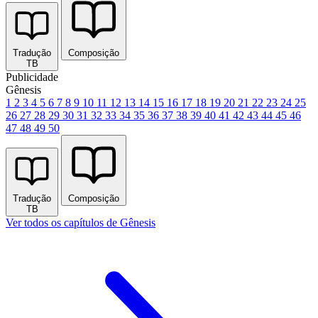
Tradução
Composição
TB
Publicidade
Gênesis
1
2
3
4
5
6
7
8
9
10
11
12
13
14
15
16
17
18
19
20
21
22
23
24
25
26
27
28
29
30
31
32
33
34
35
36
37
38
39
40
41
42
43
44
45
46
47
48
49
50
Tradução
Composição
TB
Ver todos os capítulos de Gênesis