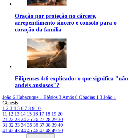
Oração por proteção no cárcere,
arrependimento sincero e consolo para o
coração da família
Filipenses 4:6 explicado: o que significa "não
andeis ansiosos"?
João 6
Habacuque 1
Efésios 3
Amós 8
Obadias 1
3 João 1
Gênesis
1
2
3
4
5
6
7
8
9
10
11
12
13
14
15
16
17
18
19
20
21
22
23
24
25
26
27
28
29
30
31
32
33
34
35
36
37
38
39
40
41
42
43
44
45
46
47
48
49
50