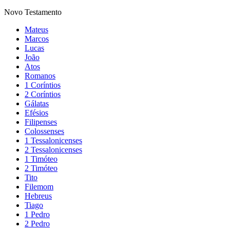
Novo Testamento
Mateus
Marcos
Lucas
João
Atos
Romanos
1 Coríntios
2 Coríntios
Gálatas
Efésios
Filipenses
Colossenses
1 Tessalonicenses
2 Tessalonicenses
1 Timóteo
2 Timóteo
Tito
Filemom
Hebreus
Tiago
1 Pedro
2 Pedro