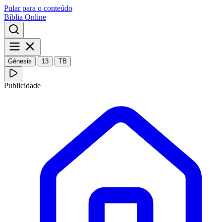
Pular para o conteúdo
Bíblia Online
Gênesis
13
TB
Publicidade