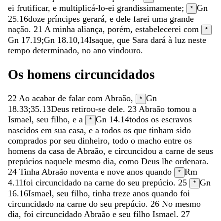
ei
frutificar
,
e
multiplicá-lo-ei
grandissimamente
;
Gn
*
25.16
doze
príncipes
gerará
,
e
dele
farei
uma
grande
nação
.
21
A
minha
aliança
,
porém
,
estabelecerei
com
*
Gn 17.19
;
Gn 18.10
,
14
Isaque
,
que
Sara
dará
à
luz
neste
tempo
determinado
,
no
ano
vindouro
.
Os
homens
circuncidados
22
Ao
acabar
de
falar
com
Abraão
,
Gn
*
18.33
;
35.13
Deus
retirou-se
dele
.
23
Abraão
tomou
a
Ismael
,
seu
filho
,
e
a
Gn 14.14
todos
os
escravos
*
nascidos
em
sua
casa
,
e
a
todos
os
que
tinham
sido
comprados
por
seu
dinheiro
,
todo
o
macho
entre
os
homens
da
casa
de
Abraão
,
e
circuncidou
a
carne
de
seus
prepúcios
naquele
mesmo
dia
,
como
Deus
lhe
ordenara
.
24
Tinha
Abraão
noventa
e
nove
anos
quando
Rm
*
4.11
foi
circuncidado
na
carne
do
seu
prepúcio
.
25
Gn
*
16.16
Ismael
,
seu
filho
,
tinha
treze
anos
quando
foi
circuncidado
na
carne
do
seu
prepúcio
.
26
No
mesmo
dia
,
foi
circuncidado
Abraão
e
seu
filho
Ismael
.
27