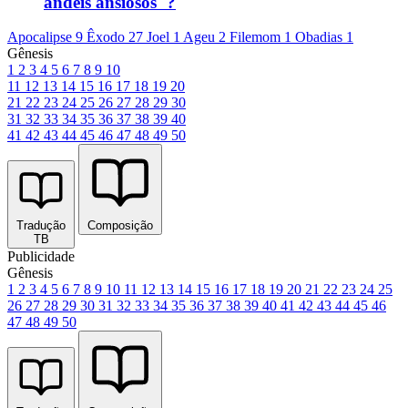
andeis ansiosos"?
Apocalipse 9
Êxodo 27
Joel 1
Ageu 2
Filemom 1
Obadias 1
Gênesis
1
2
3
4
5
6
7
8
9
10
11
12
13
14
15
16
17
18
19
20
21
22
23
24
25
26
27
28
29
30
31
32
33
34
35
36
37
38
39
40
41
42
43
44
45
46
47
48
49
50
Tradução
Composição
TB
Publicidade
Gênesis
1
2
3
4
5
6
7
8
9
10
11
12
13
14
15
16
17
18
19
20
21
22
23
24
25
26
27
28
29
30
31
32
33
34
35
36
37
38
39
40
41
42
43
44
45
46
47
48
49
50