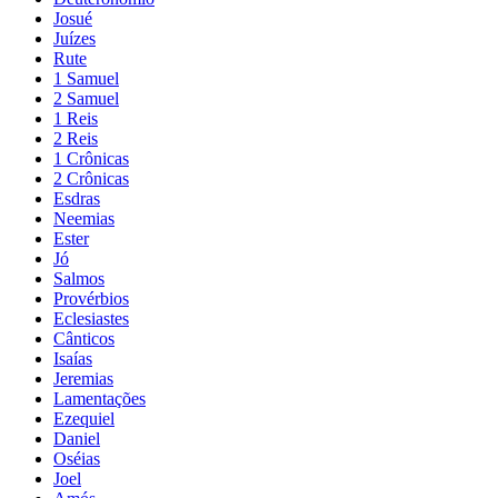
Josué
Juízes
Rute
1 Samuel
2 Samuel
1 Reis
2 Reis
1 Crônicas
2 Crônicas
Esdras
Neemias
Ester
Jó
Salmos
Provérbios
Eclesiastes
Cânticos
Isaías
Jeremias
Lamentações
Ezequiel
Daniel
Oséias
Joel