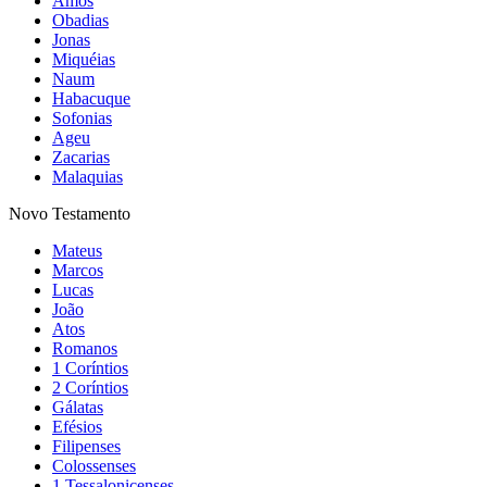
Amós
Obadias
Jonas
Miquéias
Naum
Habacuque
Sofonias
Ageu
Zacarias
Malaquias
Novo Testamento
Mateus
Marcos
Lucas
João
Atos
Romanos
1 Coríntios
2 Coríntios
Gálatas
Efésios
Filipenses
Colossenses
1 Tessalonicenses