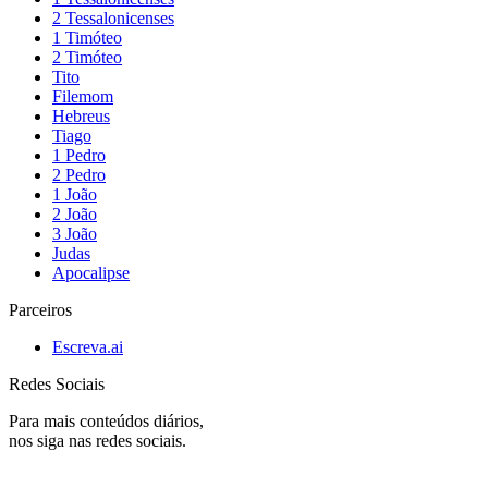
2 Tessalonicenses
1 Timóteo
2 Timóteo
Tito
Filemom
Hebreus
Tiago
1 Pedro
2 Pedro
1 João
2 João
3 João
Judas
Apocalipse
Parceiros
Escreva.ai
Redes Sociais
Para mais conteúdos diários,
nos siga nas redes sociais.