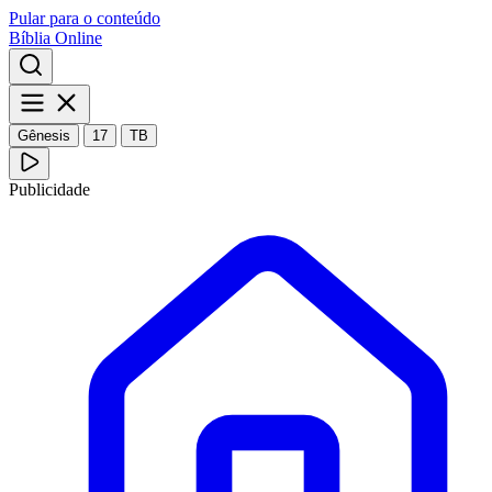
Pular para o conteúdo
Bíblia Online
Gênesis
17
TB
Publicidade