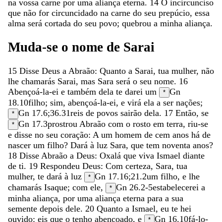
na
vossa
carne
por
uma
aliança
eterna
.
14
O
incircunciso
que
não
for
circuncidado
na
carne
do
seu
prepúcio
,
essa
alma
será
cortada
do
seu
povo
;
quebrou
a
minha
aliança
.
Muda-se
o
nome
de
Sarai
15
Disse
Deus
a
Abraão
:
Quanto
a
Sarai
,
tua
mulher
,
não
lhe
chamarás
Sarai
,
mas
Sara
será
o
seu
nome
.
16
Abençoá-la-ei
e
também
dela
te
darei
um
Gn
*
18.10
filho
;
sim
,
abençoá-la-ei
,
e
virá
ela
a
ser
nações
;
Gn 17.6
;
36.31
reis
de
povos
sairão
dela
.
17
Então
,
se
*
Gn 17.3
prostrou
Abraão
com
o
rosto
em
terra
,
riu-se
*
e
disse
no
seu
coração
:
A
um
homem
de
cem
anos
há
de
nascer
um
filho
?
Dará
à
luz
Sara
,
que
tem
noventa
anos
?
18
Disse
Abraão
a
Deus
:
Oxalá
que
viva
Ismael
diante
de
ti
.
19
Respondeu
Deus
:
Com
certeza
,
Sara
,
tua
mulher
,
te
dará
à
luz
Gn 17.16
;
21.2
um
filho
,
e
lhe
*
chamarás
Isaque
;
com
ele
,
Gn 26.2-5
estabelecerei
a
*
minha
aliança
,
por
uma
aliança
eterna
para
a
sua
semente
depois
dele
.
20
Quanto
a
Ismael
,
eu
te
hei
ouvido
:
eis
que
o
tenho
abençoado
,
e
Gn 16.10
fá-lo-
*