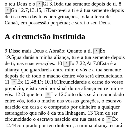
o
teu
Deus
e
o
Gl 3.16
da
tua
semente
depois
de
ti
.
8
*
Gn 12.7
;
13.15
,
17
Dar-te-ei
a
ti
e
à
tua
semente
depois
*
de
ti
a
terra
das
tuas
peregrinações
,
toda
a
terra
de
Canaã
,
em
possessão
perpétua
;
e
serei
o
seu
Deus
.
A
circuncisão
instituída
9
Disse
mais
Deus
a
Abraão
:
Quanto
a
ti
,
Êx
*
19.5
guardarás
a
minha
aliança
,
tu
e
a
tua
semente
depois
de
ti
,
nas
suas
gerações
.
10
Jo 7.22
;
At 7.8
Esta
é
a
*
aliança
que
guardareis
entre
mim
e
vós
e
a
tua
semente
depois
de
ti
:
todo
o
macho
dentre
vós
será
circuncidado
.
11
Êx 12.48
;
Dt 10.16
Circuncidareis
a
carne
do
vosso
*
prepúcio
;
e
isto
será
por
sinal
duma
aliança
entre
mim
e
vós
.
12
O
que
tem
Lv 12.3
oito
dias
será
circuncidado
*
entre
vós
,
todo
o
macho
nas
vossas
gerações
,
o
escravo
nascido
em
casa
e
o
comprado
por
dinheiro
a
qualquer
estrangeiro
que
não
é
da
tua
linhagem
.
13
Tem
de
ser
circuncidado
o
escravo
nascido
em
tua
casa
e
o
Êx
*
12.44
comprado
por
teu
dinheiro
;
a
minha
aliança
estará