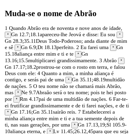
Muda-se
o
nome
de
Abrão
1
Quando
Abrão
era
de
noventa
e
nove
anos
de
idade
,
Gn 12.7
;
18.1
apareceu-lhe
Jeová
e
disse
:
Eu
sou
*
*
Gn 28.3
;
35.11
Deus
Todo-Poderoso
;
anda
diante
de
mim
e
sê
Gn 6.9
;
Dt 18.13
perfeito
.
2
Eu
farei
uma
Gn
*
*
15.18
aliança
entre
mim
e
ti
e
te
Gn
*
13.16
;
15.5
multiplicarei
grandissimamente
.
3
Abrão
*
Gn 17.17
;
18.2
prostrou-se
com
o
rosto
em
terra
,
e
falou
Deus
com
ele
:
4
Quanto
a
mim
,
a
minha
aliança
é
contigo
,
e
serás
pai
de
uma
Gn 35.11
;
48.19
multidão
*
de
nações
.
5
O
teu
nome
não
se
chamará
mais
Abrão
,
mas
Ne 9.7
Abraão
será
o
teu
nome
;
pois
te
hei
posto
*
por
Rm 4.17
pai
de
uma
multidão
de
nações
.
6
Far-te-
*
ei
frutificar
grandissimamente
e
de
ti
farei
nações
,
e
de
ti
Gn 17.16
;
Gn 35.11
sairão
reis
.
7
Estabelecerei
a
*
minha
aliança
entre
mim
e
ti
e
a
tua
semente
depois
de
ti
,
nas
suas
gerações
,
por
uma
Gn 17.13
,
19
;
Sl 105.9-
*
10
aliança
eterna
,
e
Lv 11.45
;
26.12
,
45
para
que
eu
seja
*