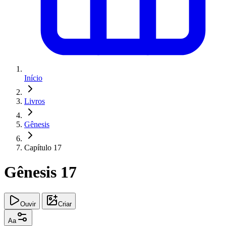
Início
Livros
Gênesis
Capítulo 17
Gênesis 17
Ouvir
Criar
Aa