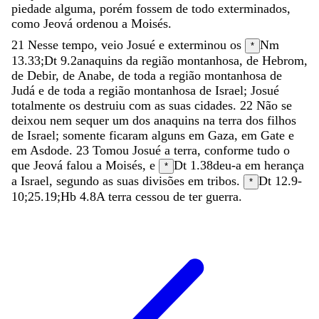
piedade
alguma
,
porém
fossem
de
todo
exterminados
,
como
Jeová
ordenou
a
Moisés
.
21
Nesse
tempo
,
veio
Josué
e
exterminou
os
Nm
*
13.33
;
Dt 9.2
anaquins
da
região
montanhosa
,
de
Hebrom
,
de
Debir
,
de
Anabe
,
de
toda
a
região
montanhosa
de
Judá
e
de
toda
a
região
montanhosa
de
Israel
;
Josué
totalmente
os
destruiu
com
as
suas
cidades
.
22
Não
se
deixou
nem
sequer
um
dos
anaquins
na
terra
dos
filhos
de
Israel
;
somente
ficaram
alguns
em
Gaza
,
em
Gate
e
em
Asdode
.
23
Tomou
Josué
a
terra
,
conforme
tudo
o
que
Jeová
falou
a
Moisés
,
e
Dt 1.38
deu-a
em
herança
*
a
Israel
,
segundo
as
suas
divisões
em
tribos
.
Dt 12.9-
*
10
;
25.19
;
Hb 4.8
A
terra
cessou
de
ter
guerra
.