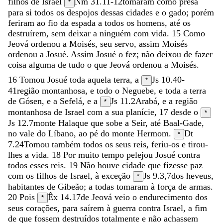
filhos
de
Israel
Nm 31.11-12
tomaram
como
presa
*
para
si
todos
os
despojos
dessas
cidades
e
o
gado
;
porém
feriram
ao
fio
da
espada
a
todos
os
homens
,
até
os
destruírem
,
sem
deixar
a
ninguém
com
vida
.
15
Como
Jeová
ordenou
a
Moisés
,
seu
servo
,
assim
Moisés
ordenou
a
Josué
.
Assim
Josué
o
fez
;
não
deixou
de
fazer
coisa
alguma
de
tudo
o
que
Jeová
ordenou
a
Moisés
.
16
Tomou
Josué
toda
aquela
terra
,
a
Js 10.40-
*
41
região
montanhosa
,
e
todo
o
Neguebe
,
e
toda
a
terra
de
Gósen
,
e
a
Sefelá
,
e
a
Js 11.2
Arabá
,
e
a
região
*
montanhosa
de
Israel
com
a
sua
planície
,
17
desde
o
*
Js 12.7
monte
Halaque
que
sobe
a
Seir
,
até
Baal-Gade
,
no
vale
do
Líbano
,
ao
pé
do
monte
Hermom
.
Dt
*
7.24
Tomou
também
todos
os
seus
reis
,
feriu-os
e
tirou-
lhes
a
vida
.
18
Por
muito
tempo
pelejou
Josué
contra
todos
esses
reis
.
19
Não
houve
cidade
que
fizesse
paz
com
os
filhos
de
Israel
,
à
exceção
Js 9.3
,
7
dos
heveus
,
*
habitantes
de
Gibeão
;
a
todas
tomaram
à
força
de
armas
.
20
Pois
Êx 14.17
de
Jeová
veio
o
endurecimento
dos
*
seus
corações
,
para
saírem
à
guerra
contra
Israel
,
a
fim
de
que
fossem
destruídos
totalmente
e
não
achassem