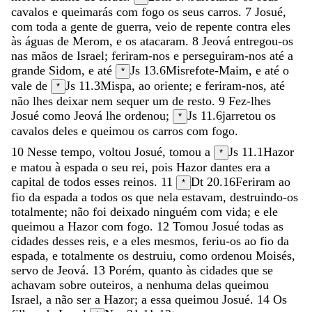
cavalos
e
queimarás
com
fogo
os
seus
carros
.
7
Josué
,
com
toda
a
gente
de
guerra
,
veio
de
repente
contra
eles
às
águas
de
Merom
,
e
os
atacaram
.
8
Jeová
entregou-os
nas
mãos
de
Israel
;
feriram-nos
e
perseguiram-nos
até
a
grande
Sidom
,
e
até
Js 13.6
Misrefote-Maim
,
e
até
o
*
vale
de
Js 11.3
Mispa
,
ao
oriente
;
e
feriram-nos
,
até
*
não
lhes
deixar
nem
sequer
um
de
resto
.
9
Fez-lhes
Josué
como
Jeová
lhe
ordenou
;
Js 11.6
jarretou
os
*
cavalos
deles
e
queimou
os
carros
com
fogo
.
10
Nesse
tempo
,
voltou
Josué
,
tomou
a
Js 11.1
Hazor
*
e
matou
à
espada
o
seu
rei
,
pois
Hazor
dantes
era
a
capital
de
todos
esses
reinos
.
11
Dt 20.16
Feriram
ao
*
fio
da
espada
a
todos
os
que
nela
estavam
,
destruindo-os
totalmente
;
não
foi
deixado
ninguém
com
vida
;
e
ele
queimou
a
Hazor
com
fogo
.
12
Tomou
Josué
todas
as
cidades
desses
reis
,
e
a
eles
mesmos
,
feriu-os
ao
fio
da
espada
,
e
totalmente
os
destruiu
,
como
ordenou
Moisés
,
servo
de
Jeová
.
13
Porém
,
quanto
às
cidades
que
se
achavam
sobre
outeiros
,
a
nenhuma
delas
queimou
Israel
,
a
não
ser
a
Hazor
;
a
essa
queimou
Josué
.
14
Os