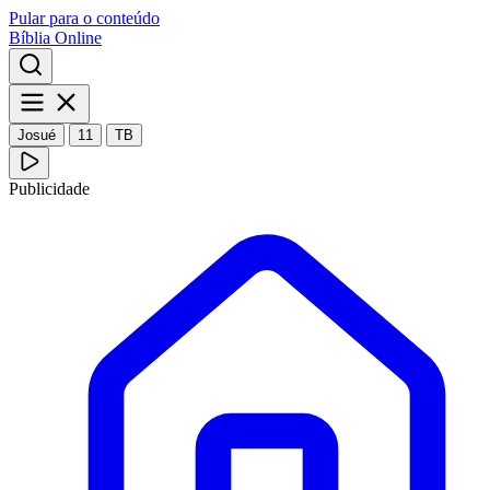
Pular para o conteúdo
Bíblia Online
Josué
11
TB
Publicidade