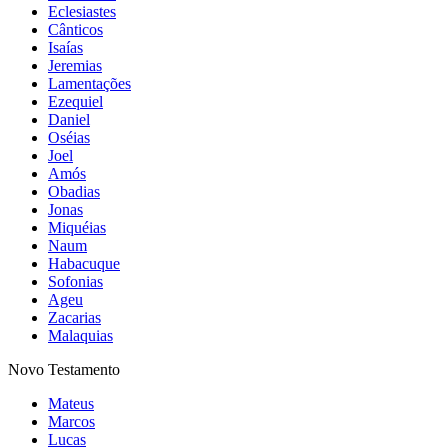
Eclesiastes
Cânticos
Isaías
Jeremias
Lamentações
Ezequiel
Daniel
Oséias
Joel
Amós
Obadias
Jonas
Miquéias
Naum
Habacuque
Sofonias
Ageu
Zacarias
Malaquias
Novo Testamento
Mateus
Marcos
Lucas