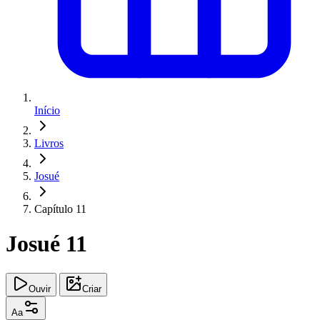
Início
Livros
Josué
Capítulo 11
Josué 11
Ouvir
Criar
Aa