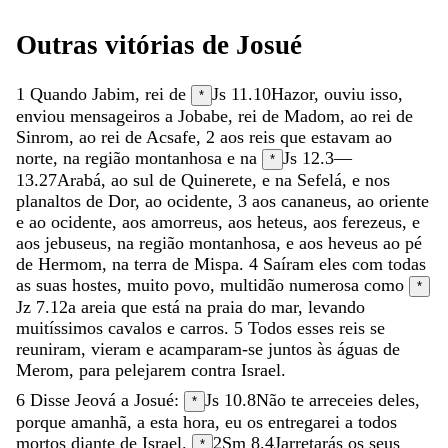
Outras
vitórias
de
Josué
1
Quando
Jabim
,
rei
de
Js 11.10
Hazor
,
ouviu
isso
,
*
enviou
mensageiros
a
Jobabe
,
rei
de
Madom
,
ao
rei
de
Sinrom
,
ao
rei
de
Acsafe
,
2
aos
reis
que
estavam
ao
norte
,
na
região
montanhosa
e
na
Js 12.3—
*
13.27
Arabá
,
ao
sul
de
Quinerete
,
e
na
Sefelá
,
e
nos
planaltos
de
Dor
,
ao
ocidente
,
3
aos
cananeus
,
ao
oriente
e
ao
ocidente
,
aos
amorreus
,
aos
heteus
,
aos
ferezeus
,
e
aos
jebuseus
,
na
região
montanhosa
,
e
aos
heveus
ao
pé
de
Hermom
,
na
terra
de
Mispa
.
4
Saíram
eles
com
todas
as
suas
hostes
,
muito
povo
,
multidão
numerosa
como
*
Jz 7.12
a
areia
que
está
na
praia
do
mar
,
levando
muitíssimos
cavalos
e
carros
.
5
Todos
esses
reis
se
reuniram
,
vieram
e
acamparam-se
juntos
às
águas
de
Merom
,
para
pelejarem
contra
Israel
.
6
Disse
Jeová
a
Josué
:
Js 10.8
Não
te
arreceies
deles
,
*
porque
amanhã
,
a
esta
hora
,
eu
os
entregarei
a
todos
mortos
diante
de
Israel
.
2Sm 8.4
Jarretarás
os
seus
*