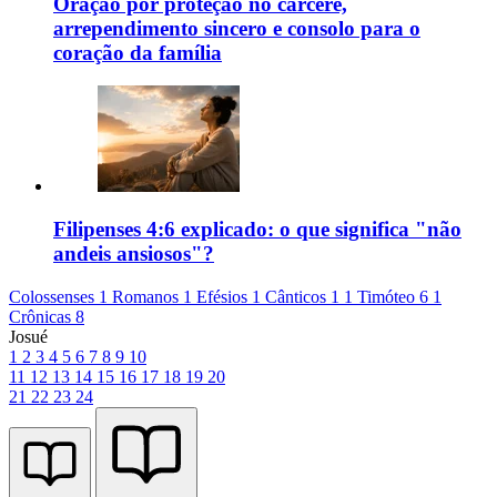
Oração por proteção no cárcere,
arrependimento sincero e consolo para o
coração da família
Filipenses 4:6 explicado: o que significa "não
andeis ansiosos"?
Colossenses 1
Romanos 1
Efésios 1
Cânticos 1
1 Timóteo 6
1
Crônicas 8
Josué
1
2
3
4
5
6
7
8
9
10
11
12
13
14
15
16
17
18
19
20
21
22
23
24