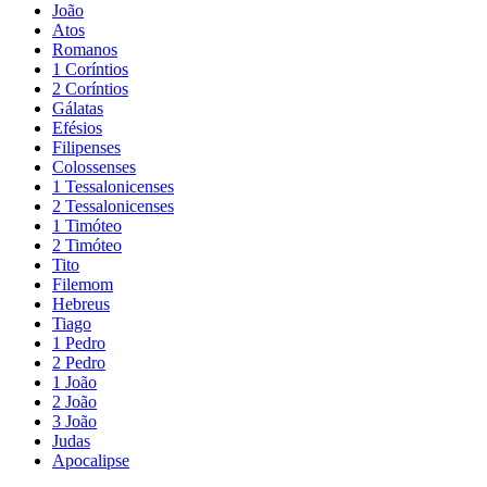
João
Atos
Romanos
1 Coríntios
2 Coríntios
Gálatas
Efésios
Filipenses
Colossenses
1 Tessalonicenses
2 Tessalonicenses
1 Timóteo
2 Timóteo
Tito
Filemom
Hebreus
Tiago
1 Pedro
2 Pedro
1 João
2 João
3 João
Judas
Apocalipse