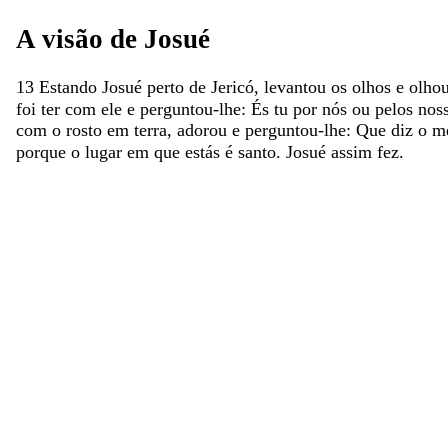
A
visão
de
Josué
13
Estando
Josué
perto
de
Jericó
,
levantou
os
olhos
e
olho
foi
ter
com
ele
e
perguntou-lhe
:
És
tu
por
nós
ou
pelos
nos
com
o
rosto
em
terra
,
adorou
e
perguntou-lhe
:
Que
diz
o
m
porque
o
lugar
em
que
estás
é
santo
.
Josué
assim
fez
.