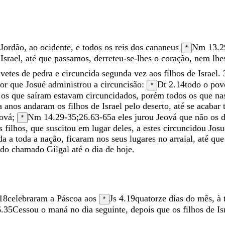
Jordão
,
ao
ocidente
,
e
todos
os
reis
dos
cananeus
Nm 13.2
*
e
Israel
,
até
que
passamos
,
derreteu-se-lhes
o
coração
,
nem
lh
ivetes
de
pedra
e
circuncida
segunda
vez
aos
filhos
de
Israel
.
por
que
Josué
administrou
a
circuncisão
:
Dt 2.14
todo
o
po
*
s
os
que
saíram
estavam
circuncidados
,
porém
todos
os
que
na
ta
anos
andaram
os
filhos
de
Israel
pelo
deserto
,
até
se
acabar
ová
;
Nm 14.29-35
;
26.63-65
a
eles
jurou
Jeová
que
não
os
d
*
us
filhos
,
que
suscitou
em
lugar
deles
,
a
estes
circuncidou
Josu
ada
a
toda
a
nação
,
ficaram
nos
seus
lugares
no
arraial
,
até
qu
ndo
chamado
Gilgal
até
o
dia
de
hoje
.
18
celebraram
a
Páscoa
aos
Js 4.19
quatorze
dias
do
mês
,
à
*
6.35
Cessou
o
maná
no
dia
seguinte
,
depois
que
os
filhos
de
Is