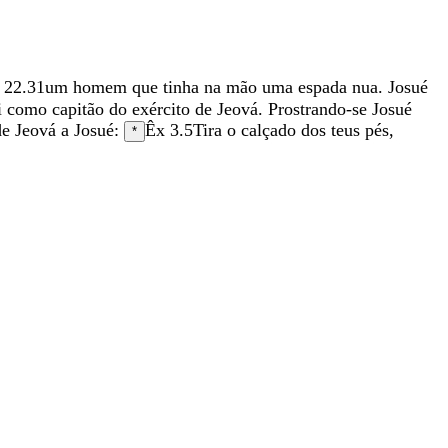
22.31
um
homem
que
tinha
na
mão
uma
espada
nua
.
Josué
i
como
capitão
do
exército
de
Jeová
.
Prostrando-se
Josué
de
Jeová
a
Josué
:
Êx 3.5
Tira
o
calçado
dos
teus
pés
,
*