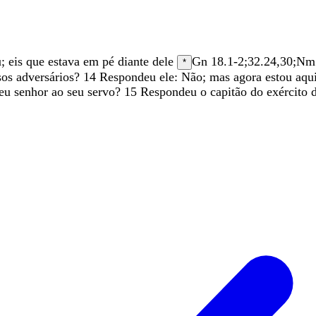
u
;
eis
que
estava
em
pé
diante
dele
Gn 18.1-2
;
32.24
,
30
;
Nm 
*
sos
adversários
?
14
Respondeu
ele
:
Não
;
mas
agora
estou
aqu
eu
senhor
ao
seu
servo
?
15
Respondeu
o
capitão
do
exército