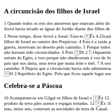
A
circuncisão
dos
filhos
de
Israel
1
Quando
todos
os
reis
dos
amorreus
que
estavam
além
do
Jeová
havia
secado
as
águas
do
Jordão
diante
dos
filhos
d
2
Nesse
tempo
,
disse
Jeová
a
Josué
:
Faze-te
Êx 4.25
can
*
filhos
de
Israel
no
outeiro
dos
Prepúcios
.
4
Esta
é
a
razão
guerra
,
morreram
no
deserto
pelo
caminho
.
5
Porque
todo
não
haviam
sido
circuncidados
.
6
Pois
Dt 2.7
,
14
quaren
*
saíram
do
Egito
,
e
isso
porque
não
obedeceram
à
voz
de
Je
pais
que
nos
daria
,
uma
terra
que
mana
leite
e
mel
.
7
A
se
caminho
.
8
Depois
que
a
circuncisão
havia
sido
administr
Sf 2.8
opróbrio
do
Egito
.
Pelo
que
ficou
aquele
lugar
se
*
Celebra-se
a
Páscoa
10
Acamparam-se
em
Gilgal
os
filhos
de
Israel
e
Êx 12.
*
produto
da
terra
pães
asmos
e
espigas
tostadas
.
12
Êx 1
*
mas
,
nesse
ano
,
comeram
as
novidades
da
terra
de
Canaã
.