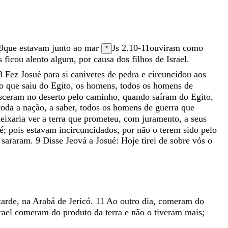
9
que
estavam
junto
ao
mar
Js 2.10-11
ouviram
como
*
es
ficou
alento
algum
,
por
causa
dos
filhos
de
Israel
.
3
Fez
Josué
para
si
canivetes
de
pedra
e
circuncidou
aos
vo
que
saiu
do
Egito
,
os
homens
,
todos
os
homens
de
sceram
no
deserto
pelo
caminho
,
quando
saíram
do
Egito
,
toda
a
nação
,
a
saber
,
todos
os
homens
de
guerra
que
eixaria
ver
a
terra
que
prometeu
,
com
juramento
,
a
seus
é
;
pois
estavam
incircuncidados
,
por
não
o
terem
sido
pelo
e
sararam
.
9
Disse
Jeová
a
Josué
:
Hoje
tirei
de
sobre
vós
o
tarde
,
na
Arabá
de
Jericó
.
11
Ao
outro
dia
,
comeram
do
rael
comeram
do
produto
da
terra
e
não
o
tiveram
mais
;