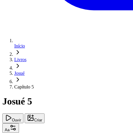
Início
Livros
Josué
Capítulo 5
Josué 5
Ouvir
Criar
Aa