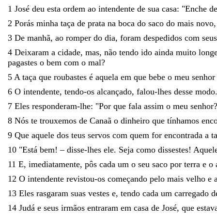
1
José
deu
esta
ordem
ao
intendente
de
sua
casa
:
"
Enche
d
2
Porás
minha
taça
de
prata
na
boca
do
saco
do
mais
novo
3
De
manhã
,
ao
romper
do
dia
,
foram
despedidos
com
seu
4
Dei
xaram
a
cidade
,
mas
,
não
tendo
ido
ainda
muito
long
pagastes
o
bem
com
o
mal
?
5
A
taça
que
roubastes
é
aquela
em
que
bebe
o
meu
senho
6
O
intendente
,
tendo-os
alcançado
,
falou-lhes
desse
modo
7
Eles
responderam-lhe
:
"
Por
que
fala
assim
o
meu
senhor
8
Nós
te
trouxe
mos
de
Canaã
o
dinheiro
que
tínhamos
enc
9
Que
aquele
dos
teus
servos
com
quem
for
encontrada
a
t
10
"
Está
bem
!
–
disse-lhes
ele
.
Seja
como
dissestes
!
Aquel
11
E
,
imediatamente
,
pôs
cada
um
o
seu
saco
por
terra
e
o
12
O
intendente
revistou-os
começando
pelo
mais
velho
e
13
Eles
rasgaram
suas
vestes
e
,
tendo
cada
um
carregado
d
14
Judá
e
seus
irmãos
entraram
em
casa
de
José
,
que
estav