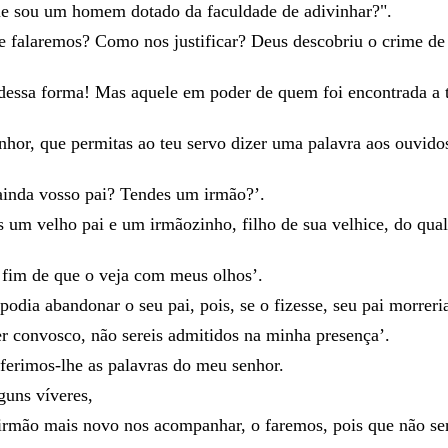
ue
sou
um
homem
dotado
da
faculdade
de
adivinhar
?
"
.
e
falaremos
?
Como
nos
justificar
?
Deus
descobriu
o
crime
d
dessa
forma
!
Mas
aquele
em
poder
de
quem
foi
encontrada
a
nhor
,
que
permitas
ao
teu
servo
dizer
uma
palavra
aos
ouvid
ainda
vosso
pai
?
Tendes
um
irmão
?
’
.
os
um
velho
pai
e
um
irmão
zinho
,
filho
de
sua
velhice
,
do
qua
a
fim
de
que
o
veja
com
meus
olhos
’
.
podia
abandonar
o
seu
pai
,
pois
,
se
o
fizesse
,
seu
pai
morreri
er
convosco
,
não
sereis
admitidos
na
minha
presença
’
.
eferimos-lhe
as
palavras
do
meu
senhor
.
lguns
víveres
,
irmão
mais
novo
nos
acompanhar
,
o
faremos
,
pois
que
não
s