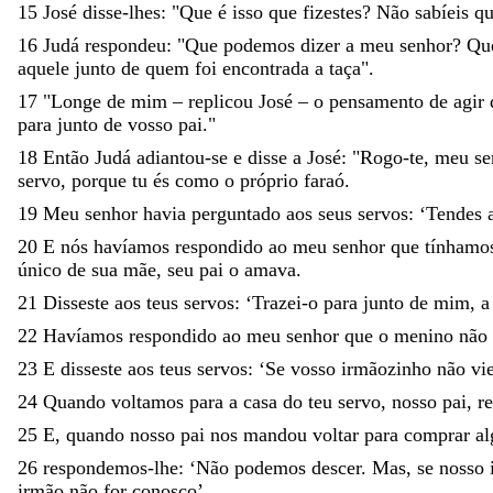
15
José
disse-lhes
:
"
Que
é
isso
que
fizestes
?
Não
sabíeis
q
16
Judá
respondeu
:
"
Que
podemos
dizer
a
meu
senhor
?
Qu
aquele
junto
de
quem
foi
encontrada
a
taça
"
.
17
"
Longe
de
mim
–
replicou
José
–
o
pensamento
de
agir
para
junto
de
vosso
pai
.
"
18
Então
Judá
adiantou-se
e
disse
a
José
:
"
Rogo-te
,
meu
se
servo
,
porque
tu
és
como
o
próprio
faraó
.
19
Meu
senhor
havia
perguntado
aos
seus
servos
:
‘
Tendes
20
E
nós
havíamos
respondido
ao
meu
senhor
que
tínham
único
de
sua
mãe
,
seu
pai
o
amava
.
21
Disseste
aos
teus
servos
:
‘
Tra
zei-o
para
junto
de
mim
,
22
Havíamos
respondido
ao
meu
senhor
que
o
menino
não
23
E
disseste
aos
teus
servos
:
‘
Se
vosso
irmãozinho
não
vi
24
Quando
voltamos
para
a
casa
do
teu
servo
,
nosso
pai
,
r
25
E
,
quando
nosso
pai
nos
mandou
voltar
para
comprar
a
26
respondemos-lhe
:
‘
Não
podemos
descer
.
Mas
,
se
nosso
irmão
não
for
conosco
’
.