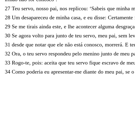
27
Teu
servo
,
nosso
pai
,
nos
replicou
:
‘
Sabeis
que
minha
m
28
Um
desapareceu
de
minha
casa
,
e
eu
disse
:
Certamente
29
Se
me
tirais
ainda
este
,
e
lhe
acontecer
alguma
desgraça
30
Se
agora
volto
para
junto
de
teu
servo
,
meu
pai
,
sem
le
31
desde
que
notar
que
ele
não
está
conosco
,
morrerá
.
E
te
32
Ora
,
o
teu
servo
respondeu
pelo
menino
junto
de
meu
p
33
Rogo-te
,
pois
:
aceita
que
teu
servo
fique
escravo
de
me
34
Como
poderia
eu
apresentar-me
diante
do
meu
pai
,
se