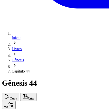
Início
Livros
Gênesis
Capítulo 44
Gênesis 44
Ouvir
Criar
Aa