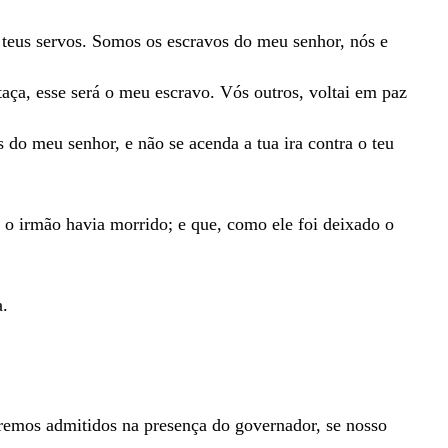
e
teus
servos
.
Somos
os
escravos
do
meu
senhor
,
nós
e
taça
,
esse
será
o
meu
escravo
.
Vós
outros
,
voltai
em
paz
os
do
meu
senhor
,
e
não
se
acenda
a
tua
ira
contra
o
teu
l
o
irmão
havia
morrido
;
e
que
,
como
ele
foi
deixado
o
a
.
eremos
admitidos
na
presença
do
governador
,
se
nosso