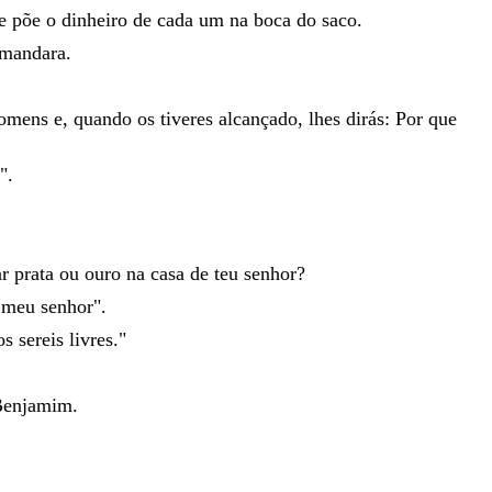
e
põe
o
dinheiro
de
cada
um
na
boca
do
saco
.
mandara
.
omens
e
,
quando
os
tiveres
alcançado
,
lhes
dirás
:
Por
que
"
.
ar
prata
ou
ouro
na
casa
de
teu
senhor
?
o
meu
senhor
"
.
ros
sereis
livres
.
"
Benjamim
.