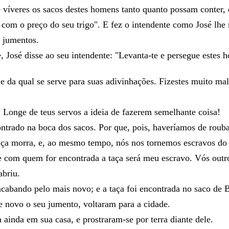
e
víveres
os
sacos
destes
homens
tanto
quanto
possam
conter
,
,
com
o
preço
do
seu
trigo
"
.
E
fez
o
inten
den
te
como
José
lhe
s
jumentos
.
e
,
José
disse
ao
seu
intendente
:
"
Levanta-te
e
persegue
estes
h
r
e
da
qual
se
serve
para
suas
adivinhações
.
Fizestes
muito
mal
.
?
Longe
de
teus
servos
a
ideia
de
fazerem
semelhante
coisa
!
ontrado
na
boca
dos
sacos
.
Por
que
,
pois
,
haveríamos
de
roub
aça
morra
,
e
,
ao
mesmo
tempo
,
nós
nos
tornemos
escravos
d
e
com
quem
for
encontrada
a
taça
será
meu
escravo
.
Vós
out
abriu
.
acabando
pelo
mais
novo
;
e
a
taça
foi
encontrada
no
saco
de
e
novo
o
seu
jumento
,
voltaram
para
a
cidade
.
a
ainda
em
sua
casa
,
e
prostraram-se
por
terra
diante
dele
.