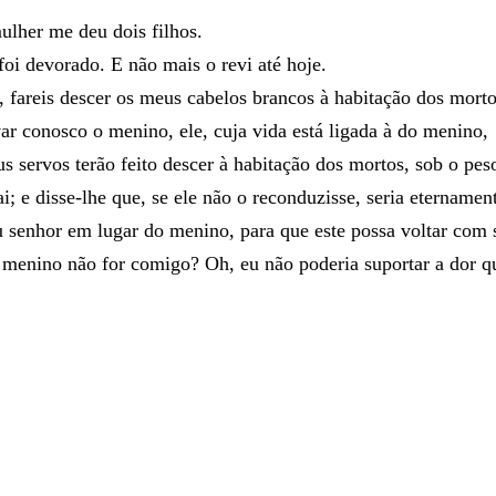
ulher
me
deu
dois
filhos
.
foi
devorado
.
E
não
mais
o
revi
até
hoje
.
,
fareis
descer
os
meus
cabelos
brancos
à
habitação
dos
morto
var
conosco
o
menino
,
ele
,
cuja
vida
está
ligada
à
do
menino
,
us
servos
terão
feito
descer
à
habitação
dos
mortos
,
sob
o
pes
ai
;
e
disse-lhe
que
,
se
ele
não
o
reconduzisse
,
seria
eternamen
u
se
nhor
em
lugar
do
menino
,
para
que
este
possa
voltar
com
o
menino
não
for
comigo
?
Oh
,
eu
não
poderia
suportar
a
dor
q