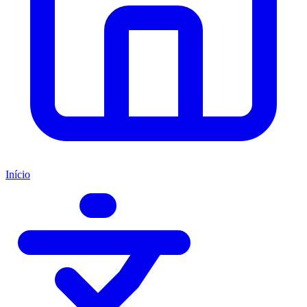
Início