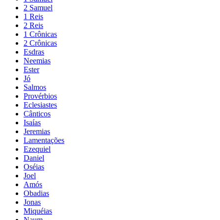
2 Samuel
1 Reis
2 Reis
1 Crônicas
2 Crônicas
Esdras
Neemias
Ester
Jó
Salmos
Provérbios
Eclesiastes
Cânticos
Isaías
Jeremias
Lamentações
Ezequiel
Daniel
Oséias
Joel
Amós
Obadias
Jonas
Miquéias
Naum