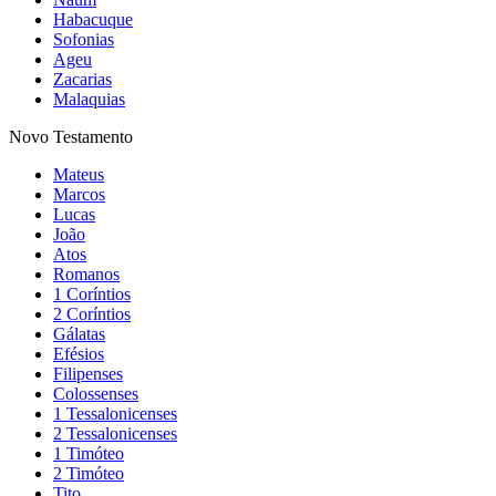
Habacuque
Sofonias
Ageu
Zacarias
Malaquias
Novo Testamento
Mateus
Marcos
Lucas
João
Atos
Romanos
1 Coríntios
2 Coríntios
Gálatas
Efésios
Filipenses
Colossenses
1 Tessalonicenses
2 Tessalonicenses
1 Timóteo
2 Timóteo
Tito