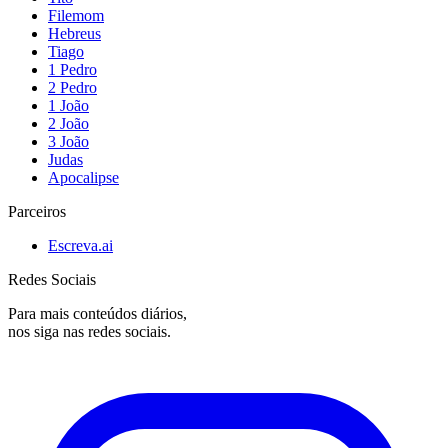
Filemom
Hebreus
Tiago
1 Pedro
2 Pedro
1 João
2 João
3 João
Judas
Apocalipse
Parceiros
Escreva.ai
Redes Sociais
Para mais conteúdos diários,
nos siga nas redes sociais.