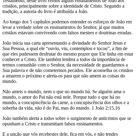
Testamento, neste livro vemos alguns ensinamentos de João aos
cristãos, principalmente sobre a identidade de Cristo. Segundo a
tradição, a autoria do livro é atribuída a João.
Ao longo dos 5 capítulos podemos entender os esforços de João em
levar a verdade sobre os ensinamentos do Senhor, já que muitos
cristãos estavam convivendo com falsos mestres e doutrinas erradas.
João inicia sua carta apresentando a divindade do Senhor Jesus e
Sua Pessoa, a qual ele “ouviu, viu, contemplou e tocou”, a fim de
que eles pudessem desfrutar do mesmo prazer que Ele tinha em estar
conhecer a Cristo. Ele também lembra a todos da importância de
termos comunhão com o Senhor, da necessidade de guardarmos a
Sua palavra e de não cometermos pecados. Ele aconselha os cristãos
a amarem o próximo e alerta-os para que não amem as coisas do
mundo.
Não ameis o mundo, nem o que no mundo há. Se alguém ama o
mundo, o amor do Pai não está nele. Porque tudo o que há no
mundo, a concupiscência da carne, a concupiscência dos olhos e a
soberba da vida, não é do Pai, mas do mundo. 1 João 2:15,16
João também alerta a todos sobre o surgimento de anticristos que se
opunham a Cristo e transmitiam falsos ensinamentos.
E a unção que vós recebestes dele, fica em vós, e não tendes