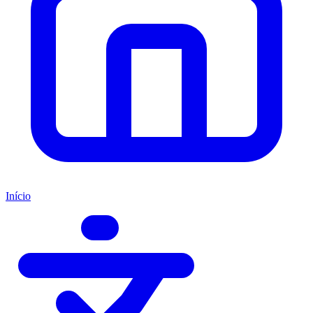
Início