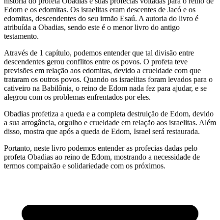
história do profeta Obadias e suas profecias voltadas para o reino de
Edom e os edomitas. Os israelitas eram descentes de Jacó e os
edomitas, descendentes do seu irmão Esaú. A autoria do livro é
atribuída a Obadias, sendo este é o menor livro do antigo
testamento.
Através de 1 capítulo, podemos entender que tal divisão entre
descendentes gerou conflitos entre os povos. O profeta teve
previsões em relação aos edomitas, devido a crueldade com que
trataram os outros povos. Quando os israelitas foram levados para o
cativeiro na Babilônia, o reino de Edom nada fez para ajudar, e se
alegrou com os problemas enfrentados por eles.
Obadias profetiza a queda e a completa destruição de Edom, devido
a sua arrogância, orgulho e crueldade em relação aos israelitas. Além
disso, mostra que após a queda de Edom, Israel será restaurada.
Portanto, neste livro podemos entender as profecias dadas pelo
profeta Obadias ao reino de Edom, mostrando a necessidade de
termos compaixão e solidariedade com os próximos.