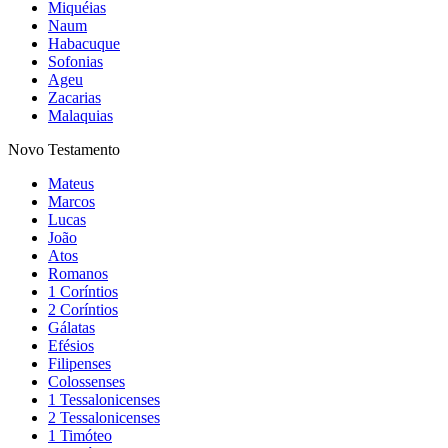
Miquéias
Naum
Habacuque
Sofonias
Ageu
Zacarias
Malaquias
Novo Testamento
Mateus
Marcos
Lucas
João
Atos
Romanos
1 Coríntios
2 Coríntios
Gálatas
Efésios
Filipenses
Colossenses
1 Tessalonicenses
2 Tessalonicenses
1 Timóteo