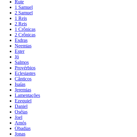
Rute
1 Samuel
2 Samuel
1 Reis
2 Reis
1 Crônicas
2 Crônicas
Esdras
Neemias
Ester
Jó
Salmos
Provérbios
Eclesiastes
Cânticos
Isaías
Jeremias
Lamentações
Ezequiel
Daniel
Oséias
Joel
Amós
Obadias
Jonas