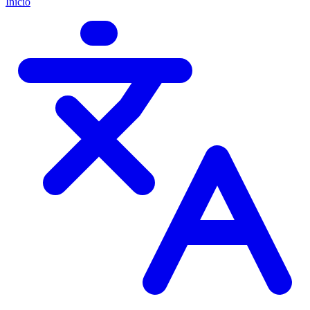
Início