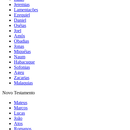
Jeremias
Lamentações
Ezequiel
Daniel
Oséias
Joel
Amós
Obadias
Jonas
Miquéias
Naum
Habacuque
Sofonias
Ageu
Zacarias
Malaquias
Novo Testamento
Mateus
Marcos
Lucas
João
Atos
Romanos