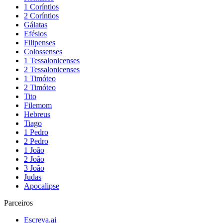
1 Coríntios
2 Coríntios
Gálatas
Efésios
Filipenses
Colossenses
1 Tessalonicenses
2 Tessalonicenses
1 Timóteo
2 Timóteo
Tito
Filemom
Hebreus
Tiago
1 Pedro
2 Pedro
1 João
2 João
3 João
Judas
Apocalipse
Parceiros
Escreva.ai