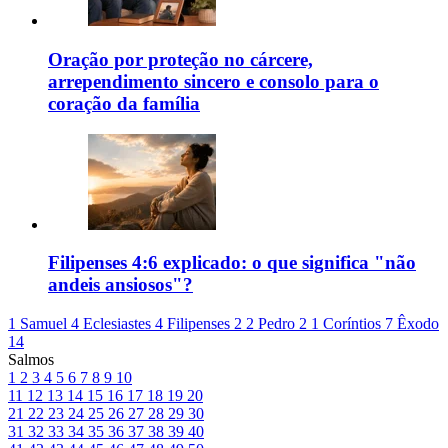
Oração por proteção no cárcere,
arrependimento sincero e consolo para o
coração da família
Filipenses 4:6 explicado: o que significa "não
andeis ansiosos"?
1 Samuel 4
Eclesiastes 4
Filipenses 2
2 Pedro 2
1 Coríntios 7
Êxodo
14
Salmos
1
2
3
4
5
6
7
8
9
10
11
12
13
14
15
16
17
18
19
20
21
22
23
24
25
26
27
28
29
30
31
32
33
34
35
36
37
38
39
40