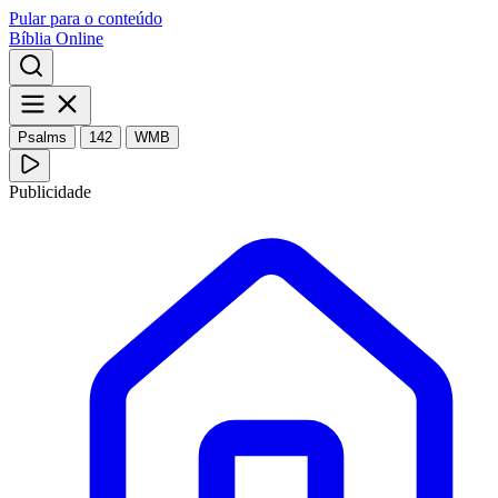
Pular para o conteúdo
Bíblia Online
Psalms
142
WMB
Publicidade