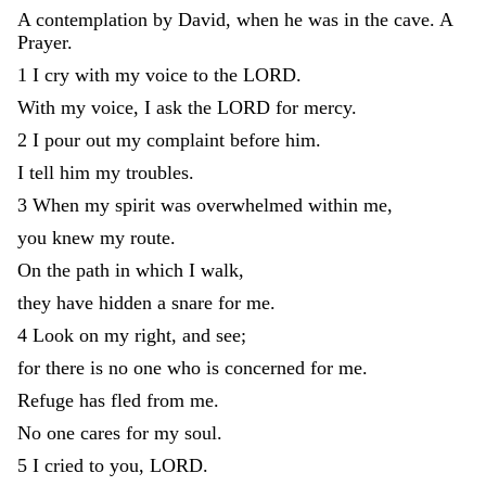
A
contemplation
by
David
,
when
he
was
in
the
cave
.
A
Prayer
.
1
I
cry
with
my
voice
to
the
LORD
.
With
my
voice
,
I
ask
the
LORD
for
mercy
.
2
I
pour
out
my
complaint
before
him
.
I
tell
him
my
troubles
.
3
When
my
spirit
was
overwhelmed
within
me
,
you
knew
my
route
.
On
the
path
in
which
I
walk
,
they
have
hidden
a
snare
for
me
.
4
Look
on
my
right
,
and
see
;
for
there
is
no
one
who
is
concerned
for
me
.
Refuge
has
fled
from
me
.
No
one
cares
for
my
soul
.
5
I
cried
to
you
,
LORD
.