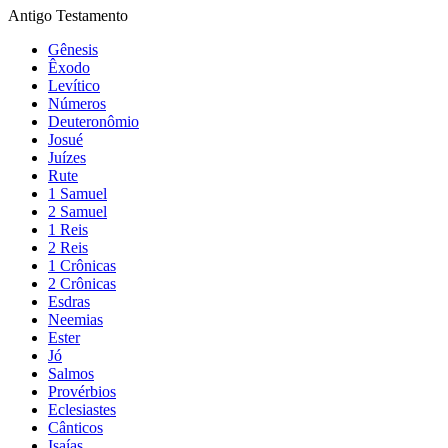
Antigo Testamento
Gênesis
Êxodo
Levítico
Números
Deuteronômio
Josué
Juízes
Rute
1 Samuel
2 Samuel
1 Reis
2 Reis
1 Crônicas
2 Crônicas
Esdras
Neemias
Ester
Jó
Salmos
Provérbios
Eclesiastes
Cânticos
Isaías