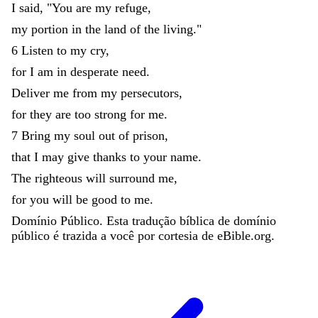
I
said
,
"
You
are
my
refuge
,
my
portion
in
the
land
of
the
living
.
"
6
Listen
to
my
cry
,
for
I
am
in
desperate
need
.
Deliver
me
from
my
persecutors
,
for
they
are
too
strong
for
me
.
7
Bring
my
soul
out
of
prison
,
that
I
may
give
thanks
to
your
name
.
The
righteous
will
surround
me
,
for
you
will
be
good
to
me
.
Domínio Público. Esta tradução bíblica de domínio
público é trazida a você por cortesia de eBible.org.