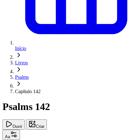
Início
Livros
Psalms
Capítulo 142
Psalms 142
Ouvir
Criar
Aa