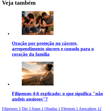
Veja também
Oração por proteção no cárcere,
arrependimento sincero e consolo para o
coração da família
Filipenses 4:6 explicado: o que significa "não
andeis ansiosos"?
Filipenses 3
Tito 3
Jonas 1
Obadias 1
Filemom 1
Apocalipse 12