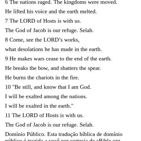
6
The
nations
raged
.
The
kingdoms
were
moved
.
He
lifted
his
voice
and
the
earth
melted
.
7
The
LORD
of
Hosts
is
with
us
.
The
God
of
Jacob
is
our
refuge
.
Selah
.
8
Come
,
see
the
LORD
’
s
works
,
what
desolations
he
has
made
in
the
earth
.
9
He
makes
wars
cease
to
the
end
of
the
earth
.
He
breaks
the
bow
,
and
shatters
the
spear
.
He
burns
the
chariots
in
the
fire
.
10
"
Be
still
,
and
know
that
I
am
God
.
I
will
be
exalted
among
the
nations
.
I
will
be
exalted
in
the
earth
.
"
11
The
LORD
of
Hosts
is
with
us
.
The
God
of
Jacob
is
our
refuge
.
Selah
.
Domínio Público. Esta tradução bíblica de domínio
público é trazida a você por cortesia de eBible.org.