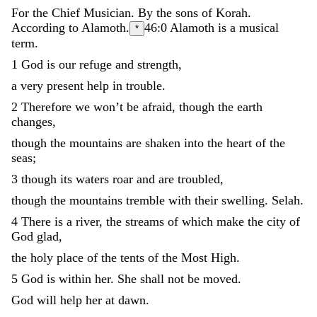
For
the
Chief
Musician
.
By
the
sons
of
Korah
.
According
to
Alamoth
.
46:0
Alamoth is a musical
*
term.
1
God
is
our
refuge
and
strength
,
a
very
present
help
in
trouble
.
2
Therefore
we
won’t
be
afraid
,
though
the
earth
changes
,
though
the
mountains
are
shaken
into
the
heart
of
the
seas
;
3
though
its
waters
roar
and
are
troubled
,
though
the
mountains
tremble
with
their
swelling
.
Selah
.
4
There
is
a
river
,
the
streams
of
which
make
the
city
of
God
glad
,
the
holy
place
of
the
tents
of
the
Most
High
.
5
God
is
within
her
.
She
shall
not
be
moved
.
God
will
help
her
at
dawn
.