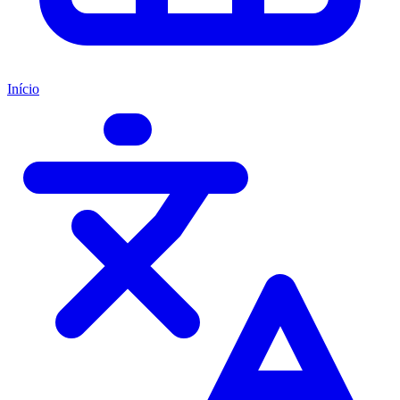
Início