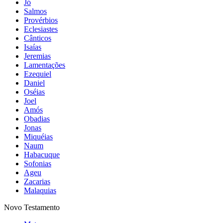
Jó
Salmos
Provérbios
Eclesiastes
Cânticos
Isaías
Jeremias
Lamentações
Ezequiel
Daniel
Oséias
Joel
Amós
Obadias
Jonas
Miquéias
Naum
Habacuque
Sofonias
Ageu
Zacarias
Malaquias
Novo Testamento