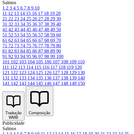
Salmos
1
2
3
4
5
6
7
8
9
10
11
12
13
14
15
16
17
18
19
20
21
22
23
24
25
26
27
28
29
30
31
32
33
34
35
36
37
38
39
40
41
42
43
44
45
46
47
48
49
50
51
52
53
54
55
56
57
58
59
60
61
62
63
64
65
66
67
68
69
70
71
72
73
74
75
76
77
78
79
80
81
82
83
84
85
86
87
88
89
90
91
92
93
94
95
96
97
98
99
100
101
102
103
104
105
106
107
108
109
110
111
112
113
114
115
116
117
118
119
120
121
122
123
124
125
126
127
128
129
130
131
132
133
134
135
136
137
138
139
140
141
142
143
144
145
146
147
148
149
150
Tradução
Composição
WMB
Publicidade
Salmos
1
2
3
4
5
6
7
8
9
10
11
12
13
14
15
16
17
18
19
20
21
22
23
24
25