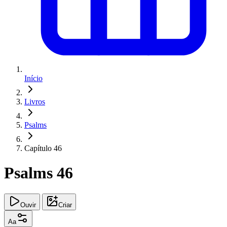
Início
Livros
Psalms
Capítulo 46
Psalms 46
Ouvir
Criar
Aa