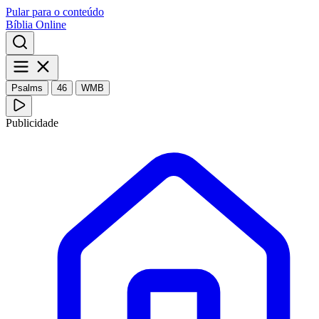
Pular para o conteúdo
Bíblia Online
Psalms
46
WMB
Publicidade