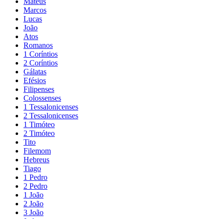
Mateus
Marcos
Lucas
João
Atos
Romanos
1 Coríntios
2 Coríntios
Gálatas
Efésios
Filipenses
Colossenses
1 Tessalonicenses
2 Tessalonicenses
1 Timóteo
2 Timóteo
Tito
Filemom
Hebreus
Tiago
1 Pedro
2 Pedro
1 João
2 João
3 João