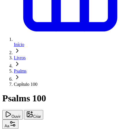
Início
Livros
Psalms
Capítulo 100
Psalms 100
Ouvir
Criar
Aa