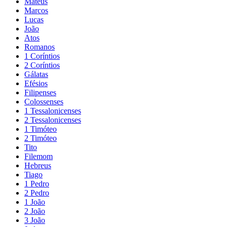
Mateus
Marcos
Lucas
João
Atos
Romanos
1 Coríntios
2 Coríntios
Gálatas
Efésios
Filipenses
Colossenses
1 Tessalonicenses
2 Tessalonicenses
1 Timóteo
2 Timóteo
Tito
Filemom
Hebreus
Tiago
1 Pedro
2 Pedro
1 João
2 João
3 João