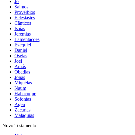
Jó
Salmos
Provérbios
Eclesiastes
Cânticos
Isaías
Jeremias
Lamentações
Ezequiel
Daniel
Oséias
Joel
Amós
Obadias
Jonas
Miquéias
Naum
Habacuque
Sofonias
Ageu
Zacarias
Malaquias
Novo Testamento