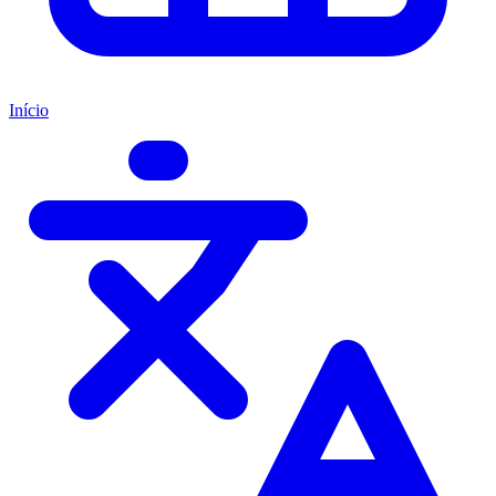
Início