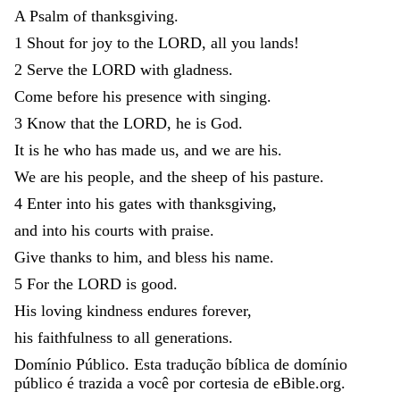
A
Psalm
of
thanksgiving
.
1
Shout
for
joy
to
the
LORD
,
all
you
lands
!
2
Serve
the
LORD
with
gladness
.
Come
before
his
presence
with
singing
.
3
Know
that
the
LORD
,
he
is
God
.
It
is
he
who
has
made
us
,
and
we
are
his
.
We
are
his
people
,
and
the
sheep
of
his
pasture
.
4
Enter
into
his
gates
with
thanksgiving
,
and
into
his
courts
with
praise
.
Give
thanks
to
him
,
and
bless
his
name
.
5
For
the
LORD
is
good
.
His
loving
kindness
endures
forever
,
his
faithfulness
to
all
generations
.
Domínio Público. Esta tradução bíblica de domínio
público é trazida a você por cortesia de eBible.org.