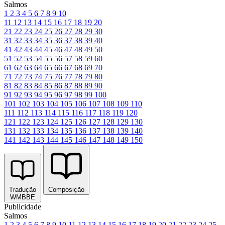
Salmos
1
2
3
4
5
6
7
8
9
10
11
12
13
14
15
16
17
18
19
20
21
22
23
24
25
26
27
28
29
30
31
32
33
34
35
36
37
38
39
40
41
42
43
44
45
46
47
48
49
50
51
52
53
54
55
56
57
58
59
60
61
62
63
64
65
66
67
68
69
70
71
72
73
74
75
76
77
78
79
80
81
82
83
84
85
86
87
88
89
90
91
92
93
94
95
96
97
98
99
100
101
102
103
104
105
106
107
108
109
110
111
112
113
114
115
116
117
118
119
120
121
122
123
124
125
126
127
128
129
130
131
132
133
134
135
136
137
138
139
140
141
142
143
144
145
146
147
148
149
150
Tradução
Composição
WMBBE
Publicidade
Salmos
1
2
3
4
5
6
7
8
9
10
11
12
13
14
15
16
17
18
19
20
21
22
23
24
25