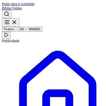
Pular para o conteúdo
Bíblia Online
Psalms
100
WMBBE
Publicidade