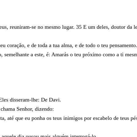
eus
,
reuniram-se
no
mesmo
lugar
.
35
E
um
deles
,
doutor
da
l
teu
coração
,
e
de
toda
a
tua
alma
,
e
de
todo
o
teu
pensamento
o
,
semelhante
a
este
,
é
:
Amarás
o
teu
próximo
como
a
ti
mes
Eles
disseram-lhe
:
De
Davi
.
e
chama
Senhor
,
dizendo
:
ita
,
até
que
eu
ponha
os
teus
inimigos
por
escabelo
de
teus
pé
e
aquele
dia
ousou
mais
alguém
interrogá-lo
.