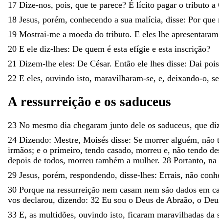
17
Dize-nos
,
pois
,
que
te
parece
?
É
lícito
pagar
o
tributo
a
18
Jesus
,
porém
,
conhecendo
a
sua
malícia
,
disse
:
Por
que
19
Mostrai-me
a
moeda
do
tributo
.
E
eles
lhe
apresentara
20
E
ele
diz-lhes
:
De
quem
é
esta
efígie
e
esta
inscrição
?
21
Dizem-lhe
eles
:
De
César
.
Então
ele
lhes
disse
:
Dai
poi
22
E
eles
,
ouvindo
isto
,
maravilharam-se
,
e
,
deixando-o
,
s
A
ressurreição
e
os
saduceus
23
No
mesmo
dia
chegaram
junto
dele
os
saduceus
,
que
d
24
Dizendo
:
Mestre
,
Moisés
disse
:
Se
morrer
alguém
,
não
irmãos
;
e
o
primeiro
,
tendo
casado
,
morreu
e
,
não
tendo
de
depois
de
todos
,
morreu
também
a
mulher
.
28
Portanto
,
na
29
Jesus
,
porém
,
respondendo
,
disse-lhes
:
Errais
,
não
conh
30
Porque
na
ressurreição
nem
casam
nem
são
dados
em
c
vos
declarou
,
dizendo
:
32
Eu
sou
o
Deus
de
Abraão
,
o
De
33
E
,
as
multidões
,
ouvindo
isto
,
ficaram
maravilhadas
da