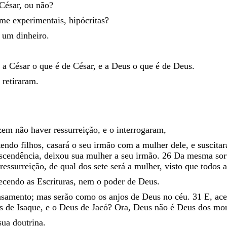
César
,
ou
não
?
me
experimentais
,
hipócritas
?
m
um
dinheiro
.
s
a
César
o
que
é
de
César
,
e
a
Deus
o
que
é
de
Deus
.
e
retiraram
.
izem
não
haver
ressurreição
,
e
o
interrogaram
,
tendo
filhos
,
casará
o
seu
irmão
com
a
mulher
dele
,
e
suscita
scendência
,
deixou
sua
mulher
a
seu
irmão
.
26
Da
mesma
so
ressurreição
,
de
qual
dos
sete
será
a
mulher
,
visto
que
todos
ecendo
as
Escrituras
,
nem
o
poder
de
Deus
.
asamento
;
mas
serão
como
os
anjos
de
Deus
no
céu
.
31
E
,
ac
us
de
Isaque
,
e
o
Deus
de
Jacó
?
Ora
,
Deus
não
é
Deus
dos
mor
sua
doutrina
.