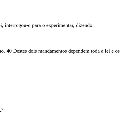
ei
,
interrogou-o
para
o
experimentar
,
dizendo
:
.
mo
.
40
Destes
dois
mandamentos
dependem
toda
a
lei
e
os
s
?