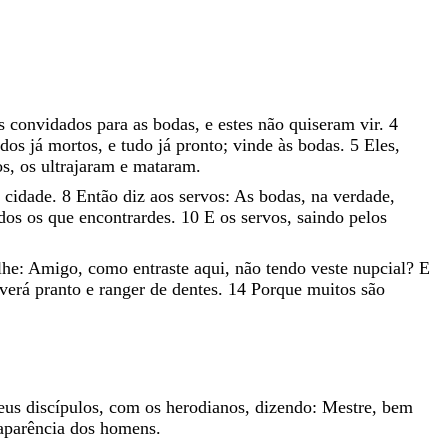
s
convidados
para
as
bodas
,
e
estes
não
quiseram
vir
.
4
ados
já
mortos
,
e
tudo
já
pronto
;
vinde
às
bodas
.
5
Eles
,
os
,
os
ultrajaram
e
mataram
.
a
cidade
.
8
Então
diz
aos
servos
:
As
bodas
,
na
verdade
,
odos
os
que
encontrardes
.
10
E
os
servos
,
saindo
pelos
lhe
:
Amigo
,
como
entraste
aqui
,
não
tendo
veste
nupcial
?
E
verá
pranto
e
ranger
de
dentes
.
14
Porque
muitos
são
eus
discípulos
,
com
os
herodianos
,
dizendo
:
Mestre
,
bem
aparência
dos
homens
.