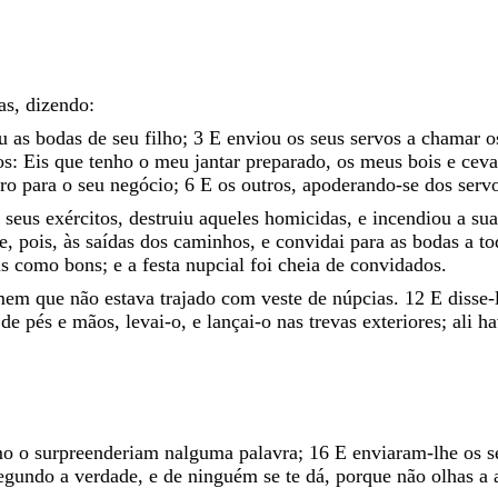
as
,
dizendo
:
ou
as
bodas
de
seu
filho
;
3
E
enviou
os
seus
servos
a
chamar
o
os
:
Eis
que
tenho
o
meu
jantar
preparado
,
os
meus
bois
e
cev
tro
para
o
seu
negócio
;
6
E
os
outros
,
apoderando-se
dos
serv
s
seus
exércitos
,
destruiu
aqueles
homicidas
,
e
incendiou
a
su
e
,
pois
,
às
saídas
dos
caminhos
,
e
convidai
para
as
bodas
a
t
us
como
bons
;
e
a
festa
nupcial
foi
cheia
de
convidados
.
mem
que
não
estava
trajado
com
veste
de
núpcias
.
12
E
disse-
o
de
pés
e
mãos
,
levai-o
,
e
lançai-
o
nas
trevas
exteriores
;
ali
ha
mo
o
surpreenderiam
nalguma
palavra
;
16
E
enviaram-lhe
os
s
egundo
a
verdade
,
e
de
ninguém
se
te
dá
,
porque
não
olhas
a