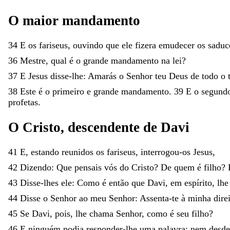
O
maior
mandamento
34
E
os
fariseus
,
ouvindo
que
ele
fizera
emudecer
os
saduc
36
Mestre
,
qual
é
o
grande
mandamento
na
lei
?
37
E
Jesus
disse-lhe
:
Amarás
o
Senhor
teu
Deus
de
todo
o
38
Este
é
o
primeiro
e
grande
mandamento
.
39
E
o
segund
profetas
.
O
Cristo
,
descendente
de
Davi
41
E
,
estando
reunidos
os
fariseus
,
interrogou-os
Jesus
,
42
Dizendo
:
Que
pensais
vós
do
Cristo
?
De
quem
é
filho
?
43
Disse-lhes
ele
:
Como
é
então
que
Davi
,
em
espírito
,
lh
44
Disse
o
Senhor
ao
meu
Senhor
:
Assenta-te
à
minha
dire
45
Se
Davi
,
pois
,
lhe
chama
Senhor
,
como
é
seu
filho
?
46
E
ninguém
podia
responder-lhe
uma
palavra
;
nem
desd