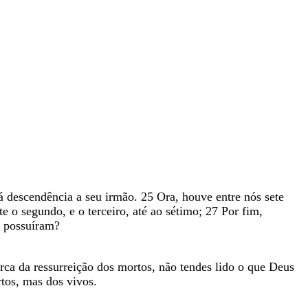
rá
descendência
a
seu
irmão
.
25
Ora
,
houve
entre
nós
sete
rte
o
segundo
,
e
o
terceiro
,
até
ao
sétimo
;
27
Por
fim
,
a
possuíram
?
erca
da
ressurreição
dos
mortos
,
não
tendes
lido
o
que
Deus
tos
,
mas
dos
vivos
.