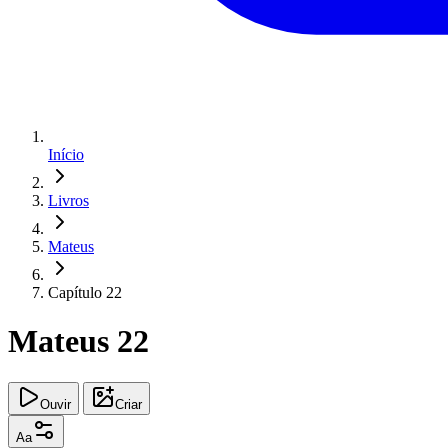
Início
Livros
Mateus
Capítulo 22
Mateus 22
Ouvir
Criar
Aa