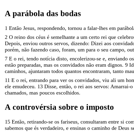
A
parábola
das
bodas
1
Então
Jesus
,
respondendo
,
tornou
a
falar-lhes
em
parábol
2
O
reino
dos
céus
é
semelhante
a
um
certo
rei
que
celebr
Depois
,
enviou
outros
servos
,
dizendo
:
Dizei
aos
convidad
porém
,
não
fazendo
caso
,
foram
,
um
para
o
seu
campo
,
ou
7
E
o
rei
,
tendo
notícia
disto
,
encolerizou-se
e
,
enviando
o
estão
preparadas
,
mas
os
convidados
não
eram
dignos
.
9
Id
caminhos
,
ajuntaram
todos
quantos
encontraram
,
tanto
ma
11
E
o
rei
,
entrando
para
ver
os
convidados
,
viu
ali
um
ho
ele
emudeceu
.
13
Disse
,
então
,
o
rei
aos
servos
:
Amarrai-
chamados
,
mas
poucos
escolhidos
.
A
controvérsia
sobre
o
imposto
15
Então
,
retirando-se
os
fariseus
,
consultaram
entre
si
co
sabemos
que
és
verdadeiro
,
e
ensinas
o
caminho
de
Deus
s