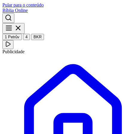
Pular para o conteúdo
Bíblia Online
1 Petrův
4
BKR
Publicidade