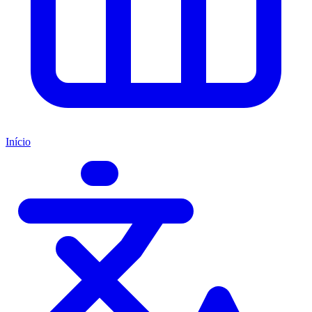
Início