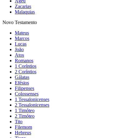
Ageu
Zacarias
Malaquias
Novo Testamento
Mateus
Marcos
Lucas
João
Atos
Romanos
1 Coríntios
2 Coríntios
Gálatas
Efésios
Filipenses
Colossenses
1 Tessalonicenses
2 Tessalonicenses
1 Timóteo
2 Timóteo
Tito
Filemom
Hebreus