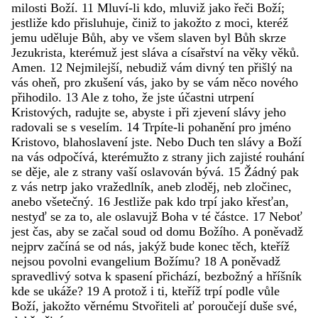
milosti
Boží
.
11
Mluví-li
kdo
,
mluviž
jako
řeči
Boží
;
jestliže
kdo
přisluhuje
,
činiž
to
jakožto
z
moci
,
kteréž
jemu
uděluje
Bůh
,
aby
ve
všem
slaven
byl
Bůh
skrze
Jezukrista
,
kterémuž
jest
sláva
a
císařství
na
věky
věků
.
Amen
.
12
Nejmilejší
,
nebudiž
vám
divný
ten
přišlý
na
vás
oheň
,
pro
zkušení
vás
,
jako
by
se
vám
něco
nového
přihodilo
.
13
Ale
z
toho
,
že
jste
účastni
utrpení
Kristových
,
radujte
se
,
abyste
i
při
zjevení
slávy
jeho
radovali
se
s
veselím
.
14
Trpíte-li
pohanění
pro
jméno
Kristovo
,
blahoslavení
jste
.
Nebo
Duch
ten
slávy
a
Boží
na
vás
odpočívá
,
kterémužto
z
strany
jich
zajisté
rouhání
se
děje
,
ale
z
strany
vaší
oslavován
bývá
.
15
Žádný
pak
z
vás
netrp
jako
vražedlník
,
aneb
zloděj
,
neb
zločinec
,
anebo
všetečný
.
16
Jestliže
pak
kdo
trpí
jako
křesťan
,
nestyď
se
za
to
,
ale
oslavujž
Boha
v
té
částce
.
17
Neboť
jest
čas
,
aby
se
začal
soud
od
domu
Božího
.
A
poněvadž
nejprv
začíná
se
od
nás
,
jakýž
bude
konec
těch
,
kteříž
nejsou
povolni
evangelium
Božímu
?
18
A
poněvadž
spravedlivý
sotva
k
spasení
přichází
,
bezbožný
a
hříšník
kde
se
ukáže
?
19
A
protož
i
ti
,
kteříž
trpí
podle
vůle
Boží
,
jakožto
věrnému
Stvořiteli
ať
poroučejí
duše
své
,