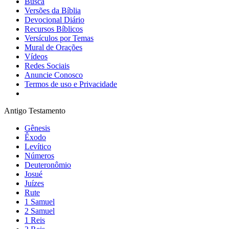
Busca
Versões da Bíblia
Devocional Diário
Recursos Bíblicos
Versículos por Temas
Mural de Orações
Vídeos
Redes Sociais
Anuncie Conosco
Termos de uso e Privacidade
Antigo Testamento
Gênesis
Êxodo
Levítico
Números
Deuteronômio
Josué
Juízes
Rute
1 Samuel
2 Samuel
1 Reis