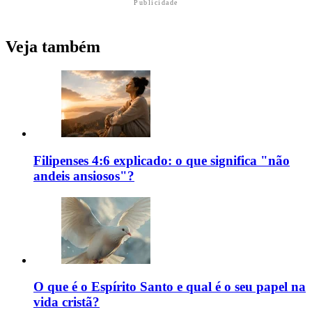
Publicidade
Veja também
Filipenses 4:6 explicado: o que significa "não
andeis ansiosos"?
O que é o Espírito Santo e qual é o seu papel na
vida cristã?