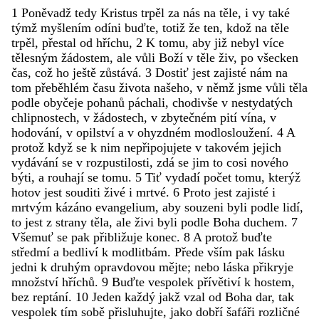
1
Poněvadž
tedy
Kristus
trpěl
za
nás
na
těle
,
i
vy
také
týmž
myšlením
odíni
buďte
,
totiž
že
ten
,
kdož
na
těle
trpěl
,
přestal
od
hříchu
,
2
K
tomu
,
aby
již
nebyl
více
tělesným
žádostem
,
ale
vůli
Boží
v
těle
živ
,
po
všecken
čas
,
což
ho
ještě
zůstává
.
3
Dostiť
jest
zajisté
nám
na
tom
přeběhlém
času
života
našeho
,
v
němž
jsme
vůli
těla
podle
obyčeje
pohanů
páchali
,
chodivše
v
nestydatých
chlipnostech
,
v
žádostech
,
v
zbytečném
pití
vína
,
v
hodování
,
v
opilství
a
v
ohyzdném
modlosloužení
.
4
A
protož
když
se
k
nim
nepřipojujete
v
takovém
jejich
vydávání
se
v
rozpustilosti
,
zdá
se
jim
to
cosi
nového
býti
,
a
rouhají
se
tomu
.
5
Tiť
vydadí
počet
tomu
,
kterýž
hotov
jest
souditi
živé
i
mrtvé
.
6
Proto
jest
zajisté
i
mrtvým
kázáno
evangelium
,
aby
souzeni
byli
podle
lidí
,
to
jest
z
strany
těla
,
ale
živi
byli
podle
Boha
duchem
.
7
Všemuť
se
pak
přibližuje
konec
.
8
A
protož
buďte
středmí
a
bedliví
k
modlitbám
.
Přede
vším
pak
lásku
jedni
k
druhým
opravdovou
mějte
;
nebo
láska
přikryje
množství
hříchů
.
9
Buďte
vespolek
přívětiví
k
hostem
,
bez
reptání
.
10
Jeden
každý
jakž
vzal
od
Boha
dar
,
tak
vespolek
tím
sobě
přisluhujte
,
jako
dobří
šafáři
rozličné