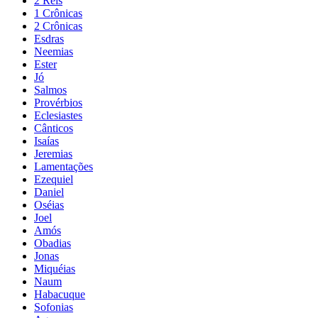
2 Reis
1 Crônicas
2 Crônicas
Esdras
Neemias
Ester
Jó
Salmos
Provérbios
Eclesiastes
Cânticos
Isaías
Jeremias
Lamentações
Ezequiel
Daniel
Oséias
Joel
Amós
Obadias
Jonas
Miquéias
Naum
Habacuque
Sofonias