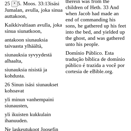
therein
was
from
the
25
5. Moos. 33:13
isäsi
*
children
of
Heth
.
33
And
Jumalan
,
avulla
,
joka
sinua
when
Jacob
had
made
an
auttakoon
,
end
of
commanding
his
Kaikkivaltiaan
avulla
,
joka
sons
,
he
gathered
up
his
feet
sinua
siunatkoon
,
into
the
bed
,
and
yielded
up
the
ghost
,
and
was
gathered
antakoon
siunauksia
unto
his
people
.
taivaasta
ylhäältä
,
Domínio Público. Esta
siunauksia
syvyydestä
tradução bíblica de domínio
alhaalta
,
público é trazida a você por
siunauksia
nisistä
ja
cortesia de eBible.org.
kohdusta
.
26
Sinun
isäsi
siunaukset
kohoavat
yli
minun
vanhempaini
siunausten
,
yli
ikuisten
kukkulain
ihanuuden
.
Ne
laskeutukoot
Joosefin