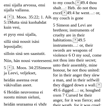
to
my
couch
.
49.4
thou
*
ensi
sijalla
arvossa
,
ensi
shalt…: Heb. do not thou
sijalla
vallassa
.
excel
49.4
he went…: or,
*
4
1. Moos. 35:22; 1. Aik.
*
my couch is gone
5:1
Mutta
sinä
kuohahdat
5
Simeon
and
Levi
are
kuin
vesi
,
brethren
;
instruments
of
et
pysy
ensi
sijalla
,
cruelty
are
in
their
habitations
.
49.5
*
sillä
sinä
nousit
isäsi
instruments…: or, their
leposijalle
;
swords are weapons of
silloin
sinä
sen
saastutit
.
violence
6
O
my
soul
,
come
not
thou
into
their
secret
;
Niin
,
hän
nousi
vuoteeseeni
.
unto
their
assembly
,
mine
5
1. Moos. 34:25
Simeon
*
honour
,
be
not
thou
united
:
ja
Leevi
,
veljekset
,
for
in
their
anger
they
slew
heidän
aseensa
ovat
a
man
,
and
in
their
selfwill
väkivallan
aseet
.
they
digged
down
a
wall
.
*
49.6
digged…: or, houghed
6
Heidän
neuvoonsa
ei
oxen
7
Cursed
be
their
suostu
minun
sieluni
,
anger
,
for
it
was
fierce
;
and
heidän
seuraansa
ei
yhdy
their
wrath
,
for
it
was
cruel
: