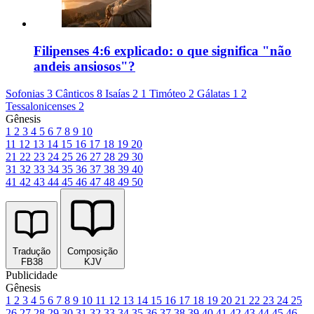
Filipenses 4:6 explicado: o que significa "não
andeis ansiosos"?
Sofonias 3
Cânticos 8
Isaías 2
1 Timóteo 2
Gálatas 1
2
Tessalonicenses 2
Gênesis
1
2
3
4
5
6
7
8
9
10
11
12
13
14
15
16
17
18
19
20
21
22
23
24
25
26
27
28
29
30
31
32
33
34
35
36
37
38
39
40
41
42
43
44
45
46
47
48
49
50
Tradução
Composição
FB38
KJV
Publicidade
Gênesis
1
2
3
4
5
6
7
8
9
10
11
12
13
14
15
16
17
18
19
20
21
22
23
24
25
26
27
28
29
30
31
32
33
34
35
36
37
38
39
40
41
42
43
44
45
46