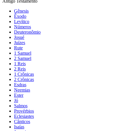
Antigo Testamento
Gênesis
Êxodo
Levítico
Números
Deuteronômio
Josué
Juízes
Rute
1 Samuel
2 Samuel
1 Reis
2 Reis
1 Crônicas
2 Crônicas
Esdras
Neemias
Ester
Jó
Salmos
Provérbios
Eclesiastes
Cânticos
Isaías