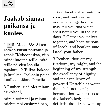
Aa
1
And
Jacob
called
unto
his
sons
,
and
said
,
Gather
Jaakob
siunaa
yourselves
together
,
that
I
poikansa
ja
may
tell
you
that
which
shall
befall
you
in
the
last
kuolee
.
days
.
2
Gather
yourselves
together
,
and
hear
,
ye
sons
1
5. Moos. 33:1
Sitten
*
of
Jacob
;
and
hearken
unto
Jaakob
kutsui
poikansa
ja
Israel
your
father
.
sanoi
:
"
Kokoontukaa
,
niin
3
Reuben
,
thou
art
my
minä
ilmoitan
teille
,
mitä
firstborn
,
my
might
,
and
the
teille
päivien
lopulla
beginning
of
my
strength
,
tapahtuu
.
2
Tulkaa
kokoon
the
excellency
of
dignity
,
ja
kuulkaa
,
Jaakobin
pojat
,
and
the
excellency
of
kuulkaa
isäänne
Israelia
.
power
:
4
Unstable
as
water
,
3
Ruuben
,
sinä
olet
minun
thou
shalt
not
excel
;
esikoiseni
,
because
thou
wentest
up
to
thy
father’s
bed
;
then
minun
voimani
ja
minun
defiledst
thou
it
:
he
went
up
miehuuteni
ensimmäinen
,