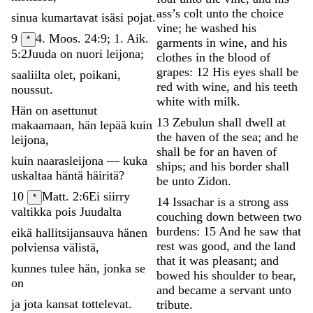
ass’s
colt
unto
the
choice
sinua
kumartavat
isäsi
pojat
.
vine
;
he
washed
his
9
4. Moos. 24:9; 1. Aik.
*
garments
in
wine
,
and
his
5:2
Juuda
on
nuori
leijona
;
clothes
in
the
blood
of
grapes
:
12
His
eyes
shall
be
saaliilta
olet
,
poikani
,
red
with
wine
,
and
his
teeth
noussut
.
white
with
milk
.
Hän
on
asettunut
13
Zebulun
shall
dwell
at
makaamaan
,
hän
lepää
kuin
the
haven
of
the
sea
;
and
he
leijona
,
shall
be
for
an
haven
of
kuin
naarasleijona
—
kuka
ships
;
and
his
border
shall
uskaltaa
häntä
häiritä
?
be
unto
Zidon
.
10
Matt. 2:6
Ei
siirry
*
14
Issachar
is
a
strong
ass
valtikka
pois
Juudalta
couching
down
between
two
burdens
:
15
And
he
saw
that
eikä
hallitsijansauva
hänen
rest
was
good
,
and
the
land
polviensa
välistä
,
that
it
was
pleasant
;
and
kunnes
tulee
hän
,
jonka
se
bowed
his
shoulder
to
bear
,
on
and
became
a
servant
unto
ja
jota
kansat
tottelevat
.
tribute
.