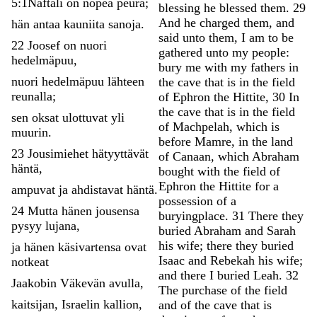
5:1
Naftali
on
nopea
peura
;
blessing
he
blessed
them
.
29
And
he
charged
them
,
and
hän
antaa
kauniita
sanoja
.
said
unto
them
,
I
am
to
be
22
Joosef
on
nuori
gathered
unto
my
people
:
hedelmäpuu
,
bury
me
with
my
fathers
in
nuori
hedelmäpuu
lähteen
the
cave
that
is
in
the
field
reunalla
;
of
Ephron
the
Hittite
,
30
In
the
cave
that
is
in
the
field
sen
oksat
ulottuvat
yli
of
Machpelah
,
which
is
muurin
.
before
Mamre
,
in
the
land
23
Jousimiehet
hätyyttävät
of
Canaan
,
which
Abraham
häntä
,
bought
with
the
field
of
Ephron
the
Hittite
for
a
ampuvat
ja
ahdistavat
häntä
.
possession
of
a
24
Mutta
hänen
jousensa
buryingplace
.
31
There
they
pysyy
lujana
,
buried
Abraham
and
Sarah
his
wife
;
there
they
buried
ja
hänen
käsivartensa
ovat
Isaac
and
Rebekah
his
wife
;
notkeat
and
there
I
buried
Leah
.
32
Jaakobin
Väkevän
avulla
,
The
purchase
of
the
field
kaitsijan
,
Israelin
kallion
,
and
of
the
cave
that
is