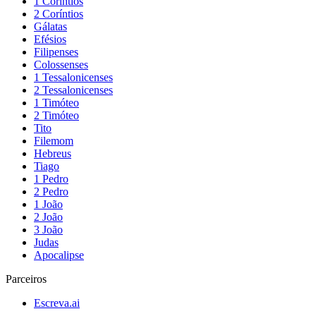
1 Coríntios
2 Coríntios
Gálatas
Efésios
Filipenses
Colossenses
1 Tessalonicenses
2 Tessalonicenses
1 Timóteo
2 Timóteo
Tito
Filemom
Hebreus
Tiago
1 Pedro
2 Pedro
1 João
2 João
3 João
Judas
Apocalipse
Parceiros
Escreva.ai