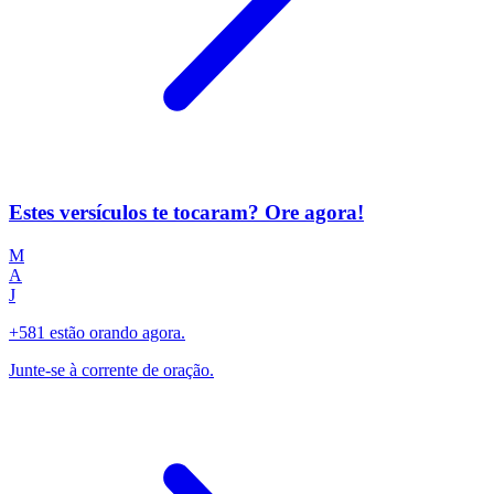
Estes versículos te tocaram? Ore agora!
M
A
J
+581 estão orando agora.
Junte-se à corrente de oração.