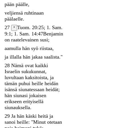
pään
päälle
,
veljiensä
ruhtinaan
päälaelle
.
27
Tuom. 20:25; 1. Sam.
*
9:1; 1. Sam. 14:47
Benjamin
on
raatelevainen
susi
;
aamulla
hän
syö
riistaa
,
ja
illalla
hän
jakaa
saalista
.
"
28
Nämä
ovat
kaikki
Israelin
sukukunnat
,
luvultaan
kaksitoista
,
ja
tämän
puhui
heille
heidän
isänsä
siunatessaan
heidät
;
hän
siunasi
jokaisen
erikseen
erityisellä
siunauksella
.
29
Ja
hän
käski
heitä
ja
sanoi
heille
:
"
Minut
otetaan
pois
heimoni
tykö
;