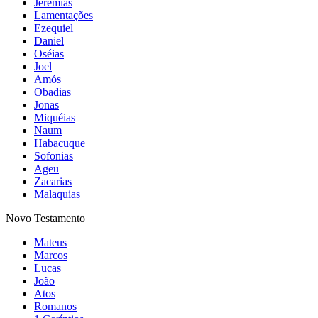
Jeremias
Lamentações
Ezequiel
Daniel
Oséias
Joel
Amós
Obadias
Jonas
Miquéias
Naum
Habacuque
Sofonias
Ageu
Zacarias
Malaquias
Novo Testamento
Mateus
Marcos
Lucas
João
Atos
Romanos