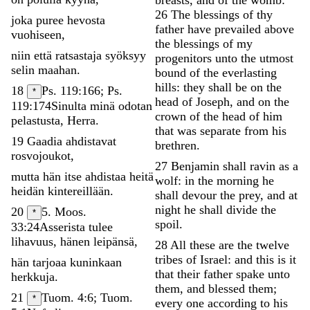
26
The
blessings
of
thy
joka
puree
hevosta
father
have
prevailed
above
vuohiseen
,
the
blessings
of
my
niin
että
ratsastaja
syöksyy
progenitors
unto
the
utmost
selin
maahan
.
bound
of
the
everlasting
hills
:
they
shall
be
on
the
18
Ps. 119:166; Ps.
*
head
of
Joseph
,
and
on
the
119:174
Sinulta
minä
odotan
crown
of
the
head
of
him
pelastusta
,
Herra
.
that
was
separate
from
his
19
Gaadia
ahdistavat
brethren
.
rosvojoukot
,
27
Benjamin
shall
ravin
as
a
mutta
hän
itse
ahdistaa
heitä
wolf
:
in
the
morning
he
heidän
kintereillään
.
shall
devour
the
prey
,
and
at
night
he
shall
divide
the
20
5. Moos.
*
spoil
.
33:24
Asserista
tulee
lihavuus
,
hänen
leipänsä
,
28
All
these
are
the
twelve
tribes
of
Israel
:
and
this
is
it
hän
tarjoaa
kuninkaan
that
their
father
spake
unto
herkkuja
.
them
,
and
blessed
them
;
21
Tuom. 4:6; Tuom.
*
every
one
according
to
his