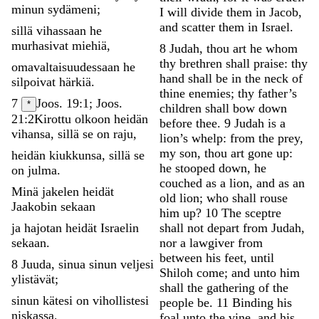
minun
sydämeni
;
I
will
divide
them
in
Jacob
,
and
scatter
them
in
Israel
.
sillä
vihassaan
he
murhasivat
miehiä
,
8
Judah
,
thou
art
he
whom
thy
brethren
shall
praise
:
thy
omavaltaisuudessaan
he
hand
shall
be
in
the
neck
of
silpoivat
härkiä
.
thine
enemies
;
thy
father’s
7
Joos. 19:1; Joos.
*
children
shall
bow
down
21:2
Kirottu
olkoon
heidän
before
thee
.
9
Judah
is
a
vihansa
,
sillä
se
on
raju
,
lion’s
whelp
:
from
the
prey
,
my
son
,
thou
art
gone
up
:
heidän
kiukkunsa
,
sillä
se
he
stooped
down
,
he
on
julma
.
couched
as
a
lion
,
and
as
an
Minä
jakelen
heidät
old
lion
;
who
shall
rouse
Jaakobin
sekaan
him
up
?
10
The
sceptre
ja
hajotan
heidät
Israelin
shall
not
depart
from
Judah
,
sekaan
.
nor
a
lawgiver
from
between
his
feet
,
until
8
Juuda
,
sinua
sinun
veljesi
Shiloh
come
;
and
unto
him
ylistävät
;
shall
the
gathering
of
the
sinun
kätesi
on
vihollistesi
people
be
.
11
Binding
his
niskassa
,
foal
unto
the
vine
,
and
his