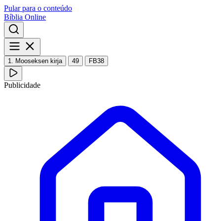
Pular para o conteúdo
Bíblia Online
1. Mooseksen kirja
49
FB38
Publicidade