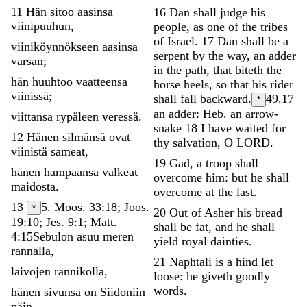
11
Hän
sitoo
aasinsa
16
Dan
shall
judge
his
viinipuuhun
,
people
,
as
one
of
the
tribes
of
Israel
.
17
Dan
shall
be
a
viiniköynnökseen
aasinsa
serpent
by
the
way
,
an
adder
varsan
;
in
the
path
,
that
biteth
the
hän
huuhtoo
vaatteensa
horse
heels
,
so
that
his
rider
viinissä
;
shall
fall
backward
.
49.17
*
an adder: Heb. an arrow-
viittansa
rypäleen
veressä
.
snake
18
I
have
waited
for
12
Hänen
silmänsä
ovat
thy
salvation
,
O
LORD
.
viinistä
sameat
,
19
Gad
,
a
troop
shall
hänen
hampaansa
valkeat
overcome
him
:
but
he
shall
maidosta
.
overcome
at
the
last
.
13
5. Moos. 33:18; Joos.
*
20
Out
of
Asher
his
bread
19:10; Jes. 9:1; Matt.
shall
be
fat
,
and
he
shall
4:15
Sebulon
asuu
meren
yield
royal
dainties
.
rannalla
,
21
Naphtali
is
a
hind
let
laivojen
rannikolla
,
loose
:
he
giveth
goodly
words
.
hänen
sivunsa
on
Siidoniin
päin
.