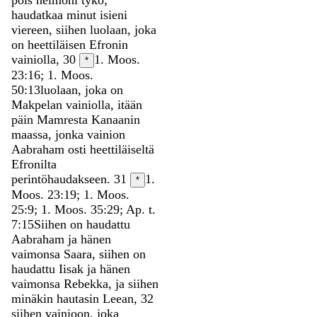
haudatkaa
minut
isieni
viereen
,
siihen
luolaan
,
joka
on
heettiläisen
Efronin
vainiolla
,
30
1. Moos.
*
23:16; 1. Moos.
50:13
luolaan
,
joka
on
Makpelan
vainiolla
,
itään
päin
Mamresta
Kanaanin
maassa
,
jonka
vainion
Aabraham
osti
heettiläiseltä
Efronilta
perintöhaudakseen
.
31
1.
*
Moos. 23:19; 1. Moos.
25:9; 1. Moos. 35:29; Ap. t.
7:15
Siihen
on
haudattu
Aabraham
ja
hänen
vaimonsa
Saara
,
siihen
on
haudattu
Iisak
ja
hänen
vaimonsa
Rebekka
,
ja
siihen
minäkin
hautasin
Leean
,
32
siihen
vainioon
,
joka