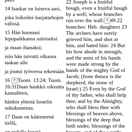
22
Joseph
is
a
fruitful
bough
,
even
a
fruitful
bough
14
Isaskar
on
luiseva
aasi
,
by
a
well
;
whose
branches
joka
loikoilee
karjatarhojen
run
over
the
wall
:
49.22
*
välissä
.
branches: Heb. daughters
23
15
Hän
huomasi
The
archers
have
sorely
lepopaikkansa
suloiseksi
grieved
him
,
and
shot
at
him
,
and
hated
him
:
24
But
ja
maan
ihanaksi
;
his
bow
abode
in
strength
,
niin
hän
taivutti
olkansa
and
the
arms
of
his
hands
taakan
alle
were
made
strong
by
the
hands
of
the
mighty
God
of
ja
joutui
työveroa
tekemään
.
Jacob
;
(
from
thence
is
the
16
Tuom. 13:24; Tuom.
*
shepherd
,
the
stone
of
16:31
Daan
hankkii
oikeutta
Israel
:
)
25
Even
by
the
God
kansalleen
,
of
thy
father
,
who
shall
help
thee
;
and
by
the
Almighty
,
hänkin
yhtenä
Israelin
who
shall
bless
thee
with
sukukunnista
.
blessings
of
heaven
above
,
17
Daan
on
käärmeenä
blessings
of
the
deep
that
tiellä
,
lieth
under
,
blessings
of
the
on
polulla
kyynä
,
breasts
,
and
of
the
womb
: