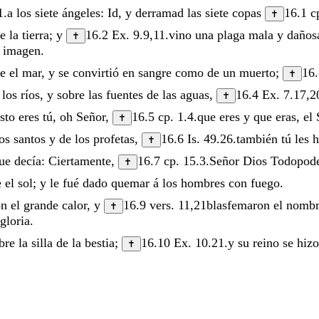
1
.
a
los
siete
ángeles
:
Id
,
y
derramad
las
siete
copas
16.1
c
✝
re
la
tierra
;
y
16.2
Ex. 9.9
,
11
.
vino
una
plaga
mala
y
daño
✝
u
imagen
.
re
el
mar
,
y
se
convirtió
en
sangre
como
de
un
muerto
;
16
✝
e
los
ríos
,
y
sobre
las
fuentes
de
las
aguas
,
16.4
Ex. 7.17
,
2
✝
usto
eres
tú
,
oh
Señor
,
16.5
cp.
1.4
.
que
eres
y
que
eras
,
el
✝
los
santos
y
de
los
profetas
,
16.6
Is. 49.26
.
también
tú
les
✝
ue
decía
:
Ciertamente
,
16.7
cp.
15.3
.
Señor
Dios
Todopod
✝
e
el
sol
;
y
le
fué
dado
quemar
á
los
hombres
con
fuego
.
on
el
grande
calor
,
y
16.9
vers.
11,21
blasfemaron
el
nomb
✝
gloria
.
bre
la
silla
de
la
bestia
;
16.10
Ex. 10.21
.
y
su
reino
se
hiz
✝