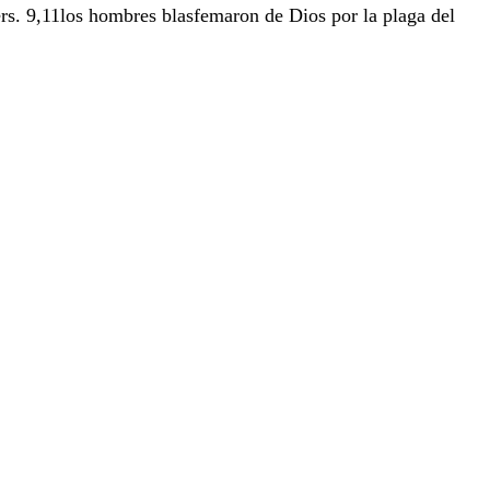
rs.
9,11
los
hombres
blasfemaron
de
Dios
por
la
plaga
del