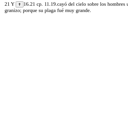
21
Y
16.21
cp.
11.19
.
cayó
del
cielo
sobre
los
hombres
✝
granizo
;
porque
su
plaga
fué
muy
grande
.