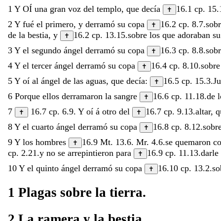
1
Y
OÍ
una
gran
voz
del
templo
,
que
decía
16.1
cp.
15.
✝
2
Y
fué
el
primero
,
y
derramó
su
copa
16.2
cp.
8.7
.
sob
✝
de
la
bestia
,
y
16.2
cp.
13.15
.
sobre
los
que
adoraban
s
✝
3
Y
el
segundo
ángel
derramó
su
copa
16.3
cp.
8.8
.
sob
✝
4
Y
el
tercer
ángel
derramó
su
copa
16.4
cp.
8.10
.
sobr
✝
5
Y
oí
al
ángel
de
las
aguas
,
que
decía
:
16.5
cp.
15.3
.
J
✝
6
Porque
ellos
derramaron
la
sangre
16.6
cp.
11.18
.
de
✝
7
16.7
cp.
6.9
.
Y
oí
á
otro
del
16.7
cp.
9.13
.
altar
,
q
✝
✝
8
Y
el
cuarto
ángel
derramó
su
copa
16.8
cp.
8.12
.
sobr
✝
9
Y
los
hombres
16.9
Mt. 13.6
.
Mr. 4.6
.
se
quemaron
c
✝
cp.
2.21
.
y
no
se
arrepintieron
para
16.9
cp.
11.13
.
darle
✝
10
Y
el
quinto
ángel
derramó
su
copa
16.10
cp.
13.2
.
so
✝
1
Plagas
sobre
la
tierra
.
2
La
ramera
y
la
bestia
.