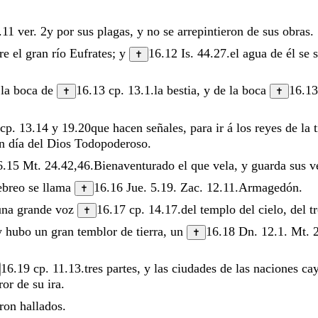
.11
ver.
2
y
por
sus
plagas
,
y
no
se
arrepintieron
de
sus
obras
.
bre
el
gran
río
Eufrates
;
y
16.12
Is. 44.27
.
el
agua
de
él
se
✝
e
la
boca
de
16.13
cp.
13.1
.
la
bestia
,
y
de
la
boca
16.1
✝
✝
cp.
13.14
y
19.20
que
hacen
señales
,
para
ir
á
los
reyes
de
la
an
día
del
Dios
Todopoderoso
.
6.15
Mt. 24.42
,
46
.
Bienaventurado
el
que
vela
,
y
guarda
sus
v
ebreo
se
llama
16.16
Jue. 5.19
.
Zac. 12.11
.
Armagedón
.
✝
una
grande
voz
16.17
cp.
14.17
.
del
templo
del
cielo
,
del
t
✝
y
hubo
un
gran
temblor
de
tierra
,
un
16.18
Dn. 12.1
.
Mt. 
✝
16.19
cp.
11.13
.
tres
partes
,
y
las
ciudades
de
las
naciones
ca
ror
de
su
ira
.
eron
hallados
.