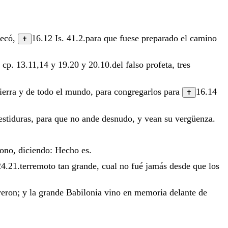
secó
,
16.12
Is. 41.2
.
para
que
fuese
preparado
el
camino
✝
3
cp.
13.11
,
14
y
19.20
y
20.10
.
del
falso
profeta
,
tres
tierra
y
de
todo
el
mundo
,
para
congregarlos
para
16.14
✝
estiduras
,
para
que
no
ande
desnudo
,
y
vean
su
vergüenza
.
rono
,
diciendo
:
Hecho
es
.
24.21
.
terremoto
tan
grande
,
cual
no
fué
jamás
desde
que
los
yeron
;
y
la
grande
Babilonia
vino
en
memoria
delante
de