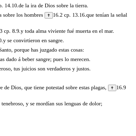
p.
14.10
.
de
la
ira
de
Dios
sobre
la
tierra
.
sa
sobre
los
hombres
16.2
cp.
13.16
.
que
tenían
la
señal
✝
.3
cp.
8.9
.
y
toda
alma
viviente
fué
muerta
en
el
mar
.
0
.
y
se
convirtieron
en
sangre
.
Santo
,
porque
has
juzgado
estas
cosas
:
has
dado
á
beber
sangre
;
pues
lo
merecen
.
eroso
,
tus
juicios
son
verdaderos
y
justos
.
re
de
Dios
,
que
tiene
potestad
sobre
estas
plagas
,
16.9
✝
o
tenebroso
,
y
se
mordían
sus
lenguas
de
dolor
;