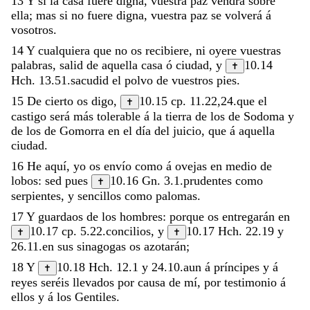
13
Y
si
la
casa
fuere
digna
,
vuestra
paz
vendrá
sobre
ella
;
mas
si
no
fuere
digna
,
vuestra
paz
se
volverá
á
vosotros
.
14
Y
cualquiera
que
no
os
recibiere
,
ni
oyere
vuestras
palabras
,
salid
de
aquella
casa
ó
ciudad
,
y
10.14
✝
Hch. 13.51
.
sacudid
el
polvo
de
vuestros
pies
.
15
De
cierto
os
digo
,
10.15
cp.
11.22
,
24
.
que
el
✝
castigo
será
más
tolerable
á
la
tierra
de
los
de
Sodoma
y
de
los
de
Gomorra
en
el
día
del
juicio
,
que
á
aquella
ciudad
.
16
He
aquí
,
yo
os
envío
como
á
ovejas
en
medio
de
lobos
:
sed
pues
10.16
Gn. 3.1
.
prudentes
como
✝
serpientes
,
y
sencillos
como
palomas
.
17
Y
guardaos
de
los
hombres
:
porque
os
entregarán
en
10.17
cp.
5.22
.
concilios
,
y
10.17
Hch. 22.19
y
✝
✝
26.11
.
en
sus
sinagogas
os
azotarán
;
18
Y
10.18
Hch. 12.1
y
24.10
.
aun
á
príncipes
y
á
✝
reyes
seréis
llevados
por
causa
de
mí
,
por
testimonio
á
ellos
y
á
los
Gentiles
.