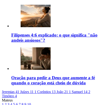
Filipenses 4:6 explicado: o que significa "não
andeis ansiosos"?
Oração para pedir a Deus que aumente a fé
quando o coração está cheio de dúvida
Jeremias 41
Juízes 11
1 Coríntios 13
João 21
1 Samuel 14
2
Timóteo 4
Mateus
1
2
3
4
5
6
7
8
9
10