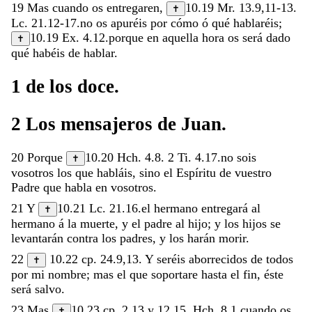
19
Mas
cuando
os
entregaren
,
10.19
Mr. 13.9
,
11-13
.
✝
Lc. 21.12-17
.
no
os
apuréis
por
cómo
ó
qué
hablaréis
;
10.19
Ex. 4.12
.
porque
en
aquella
hora
os
será
dado
✝
qué
habéis
de
hablar
.
1
de
los
doce
.
2
Los
mensajeros
de
Juan
.
20
Porque
10.20
Hch. 4.8
.
2 Ti. 4.17
.
no
sois
✝
vosotros
los
que
habláis
,
sino
el
Espíritu
de
vuestro
Padre
que
habla
en
vosotros
.
21
Y
10.21
Lc. 21.16
.
el
hermano
entregará
al
✝
hermano
á
la
muerte
,
y
el
padre
al
hijo
;
y
los
hijos
se
levantarán
contra
los
padres
,
y
los
harán
morir
.
22
10.22
cp.
24.9
,
13
.
Y
seréis
aborrecidos
de
todos
✝
por
mi
nombre
;
mas
el
que
soportare
hasta
el
fin
,
éste
será
salvo
.
23
Mas
10.23
cp.
2.13
y
12.15
.
Hch. 8.1
.
cuando
os
✝