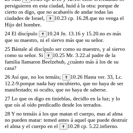
persiguieren
en
esta
ciudad
,
huid
á
la
otra
:
porque
de
cierto
os
digo
,
que
no
acabaréis
de
andar
todas
las
ciudades
de
Israel
,
10.23
cp.
16.28
.
que
no
venga
el
✝
Hijo
del
hombre
.
24
El
discípulo
10.24
Jn. 13.16
y
15.20
.
no
es
más
✝
que
su
maestro
,
ni
el
siervo
más
que
su
señor
.
25
Bástale
al
discípulo
ser
como
su
maestro
,
y
al
siervo
como
su
señor
.
Si
10.25
Mr. 3.22
.
al
padre
de
la
✝
familia
llamaron
Beelzebub
,
¿
cuánto
más
á
los
de
su
casa
?
26
Así
que
,
no
los
temáis
;
10.26
Hasta ver.
33
,
Lc.
✝
12.2-9
.
porque
nada
hay
encubierto
,
que
no
haya
de
ser
manifestado
;
ni
oculto
,
que
no
haya
de
saberse
.
27
Lo
que
os
digo
en
tinieblas
,
decidlo
en
la
luz
;
y
lo
que
oís
al
oído
predicadlo
desde
los
terrados
.
28
Y
no
temáis
á
los
que
matan
el
cuerpo
,
mas
al
alma
no
pueden
matar
:
temed
antes
á
aquel
que
puede
destruir
el
alma
y
el
cuerpo
en
el
10.28
cp.
5.22
.
infierno
.
✝