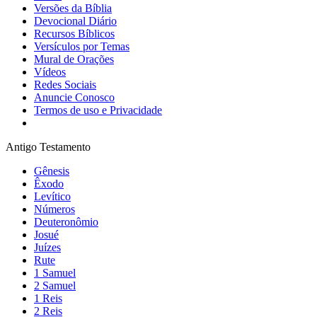
Versões da Bíblia
Devocional Diário
Recursos Bíblicos
Versículos por Temas
Mural de Orações
Vídeos
Redes Sociais
Anuncie Conosco
Termos de uso e Privacidade
Antigo Testamento
Gênesis
Êxodo
Levítico
Números
Deuteronômio
Josué
Juízes
Rute
1 Samuel
2 Samuel
1 Reis
2 Reis