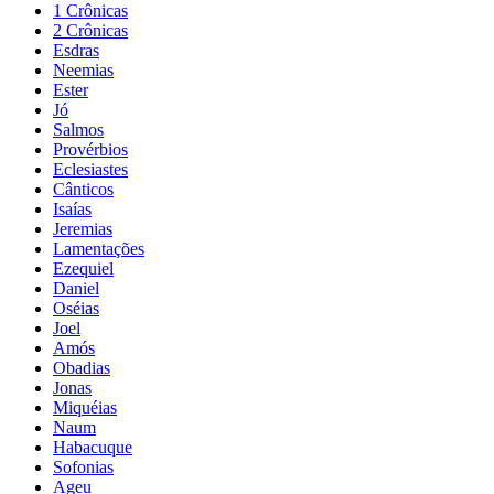
1 Crônicas
2 Crônicas
Esdras
Neemias
Ester
Jó
Salmos
Provérbios
Eclesiastes
Cânticos
Isaías
Jeremias
Lamentações
Ezequiel
Daniel
Oséias
Joel
Amós
Obadias
Jonas
Miquéias
Naum
Habacuque
Sofonias
Ageu