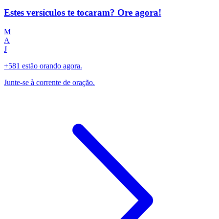
Estes versículos te tocaram? Ore agora!
M
A
J
+581 estão orando agora.
Junte-se à corrente de oração.