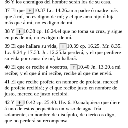
36
Y
los
enemigos
del
hombre
serán
los
de
su
casa
.
37
El
que
10.37
Lc. 14.26
.
ama
padre
ó
madre
más
✝
que
á
mí
,
no
es
digno
de
mí
;
y
el
que
ama
hijo
ó
hija
más
que
á
mí
,
no
es
digno
de
mí
.
38
Y
10.38
cp.
16.24
.
el
que
no
toma
su
cruz
,
y
sigue
✝
en
pos
de
mí
,
no
es
digno
de
mí
.
39
El
que
hallare
su
vida
,
10.39
cp.
16.25
.
Mr. 8.35
.
✝
Lc. 9.24
y
17.33
.
Jn. 12.25
.
la
perderá
;
y
el
que
perdiere
su
vida
por
causa
de
mí
,
la
hallará
.
40
El
que
os
recibe
á
vosotros
,
10.40
Jn. 13.20
.
a
mí
✝
recibe
;
y
el
que
á
mí
recibe
,
recibe
al
que
me
envió
.
41
El
que
recibe
profeta
en
nombre
de
profeta
,
merced
de
profeta
recibirá
;
y
el
que
recibe
justo
en
nombre
de
justo
,
merced
de
justo
recibirá
.
42
Y
10.42
cp.
25.40
.
He. 6.10
.
cualquiera
que
diere
✝
á
uno
de
estos
pequeñitos
un
vaso
de
agua
fría
solamente
,
en
nombre
de
discípulo
,
de
cierto
os
digo
,
que
no
perderá
su
recompensa
.