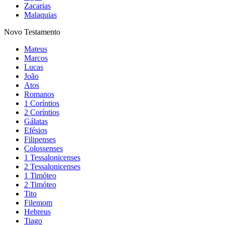
Zacarias
Malaquias
Novo Testamento
Mateus
Marcos
Lucas
João
Atos
Romanos
1 Coríntios
2 Coríntios
Gálatas
Efésios
Filipenses
Colossenses
1 Tessalonicenses
2 Tessalonicenses
1 Timóteo
2 Timóteo
Tito
Filemom
Hebreus
Tiago