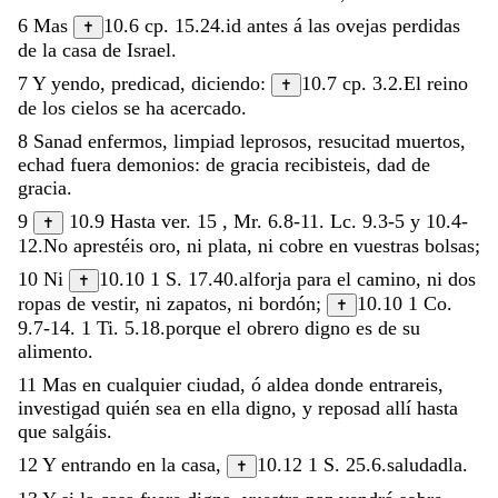
6
Mas
10.6
cp.
15.24
.
id
antes
á
las
ovejas
perdidas
✝
de
la
casa
de
Israel
.
7
Y
yendo
,
predicad
,
diciendo
:
10.7
cp.
3.2
.
El
reino
✝
de
los
cielos
se
ha
acercado
.
8
Sanad
enfermos
,
limpiad
leprosos
,
resucitad
muertos
,
echad
fuera
demonios
:
de
gracia
recibisteis
,
dad
de
gracia
.
9
10.9
Hasta ver.
15
,
Mr. 6.8-11
.
Lc. 9.3-5
y
10.4-
✝
12
.
No
aprestéis
oro
,
ni
plata
,
ni
cobre
en
vuestras
bolsas
;
10
Ni
10.10
1 S. 17.40
.
alforja
para
el
camino
,
ni
dos
✝
ropas
de
vestir
,
ni
zapatos
,
ni
bordón
;
10.10
1 Co.
✝
9.7-14
.
1 Ti. 5.18
.
porque
el
obrero
digno
es
de
su
alimento
.
11
Mas
en
cualquier
ciudad
,
ó
aldea
donde
entrareis
,
investigad
quién
sea
en
ella
digno
,
y
reposad
allí
hasta
que
salgáis
.
12
Y
entrando
en
la
casa
,
10.12
1 S. 25.6
.
saludadla
.
✝