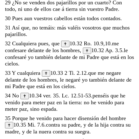
29
¿
No
se
venden
dos
pajarillos
por
un
cuarto
?
Con
todo
,
ni
uno
de
ellos
cae
á
tierra
sin
vuestro
Padre
.
30
Pues
aun
vuestros
cabellos
están
todos
contados
.
31
Así
que
,
no
temáis
:
más
valéis
vosotros
que
muchos
pajarillos
.
32
Cualquiera
pues
,
que
10.32
Ro. 10.9
,
10
.
me
✝
confesare
delante
de
los
hombres
,
10.32
Ap. 3.5
.
le
✝
confesaré
yo
también
delante
de
mi
Padre
que
está
en
los
cielos
.
33
Y
cualquiera
10.33
2 Ti. 2.12
.
que
me
negare
✝
delante
de
los
hombres
,
le
negaré
yo
también
delante
de
mi
Padre
que
está
en
los
cielos
.
34
No
10.34
ver.
35
.
Lc. 12.51-53
.
penséis
que
he
✝
venido
para
meter
paz
en
la
tierra
:
no
he
venido
para
meter
paz
,
sino
espada
.
35
Porque
he
venido
para
hacer
disensión
del
hombre
10.35
Mi. 7.6
.
contra
su
padre
,
y
de
la
hija
contra
su
✝
madre
,
y
de
la
nuera
contra
su
suegra
.