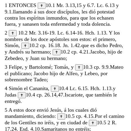
1
ENTONCES
10.1
Mr. 3.13
,
15
y
6.7
.
Lc. 6.13
y
✝
9.1
.
llamando
á
sus
doce
discípulos
,
les
dió
potestad
contra
los
espíritus
inmundos
,
para
que
los
echasen
fuera
,
y
sanasen
toda
enfermedad
y
toda
dolencia
.
2
10.2
Mr. 3.16-19
.
Lc. 6.14-16
.
Hch. 1.13
.
Y
los
✝
nombres
de
los
doce
apóstoles
son
estos
:
el
primero
,
Simón
,
10.2
cp.
16.18
.
Jn. 1.42
.
que
es
dicho
Pedro
,
✝
y
Andrés
su
hermano
;
10.2
cp.
4.21
.
Jacobo
,
hijo
de
✝
Zebedeo
,
y
Juan
su
hermano
;
3
Felipe
,
y
Bartolomé
;
Tomás
,
y
10.3
cp.
9.9
.
Mateo
✝
el
publicano
;
Jacobo
hijo
de
Alfeo
,
y
Lebeo
,
por
sobrenombre
Tadeo
;
4
Simón
el
Cananita
,
10.4
Lc. 6.15
.
Hch. 1.13
.
y
✝
Judas
10.4
cp.
26.14
,
47
.
Iscariote
,
que
también
le
✝
entregó
.
5
A
estos
doce
envió
Jesús
,
á
los
cuales
dió
mandamiento
,
diciendo
:
10.5
cp.
4.15
.
Por
el
camino
✝
de
los
Gentiles
no
iréis
,
y
en
ciudad
de
10.5
2 R.
✝
17.24
.
Esd. 4.10
.
Samaritanos
no
entréis
;