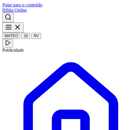
Pular para o conteúdo
Bíblia Online
MATEO
10
RV
Publicidade