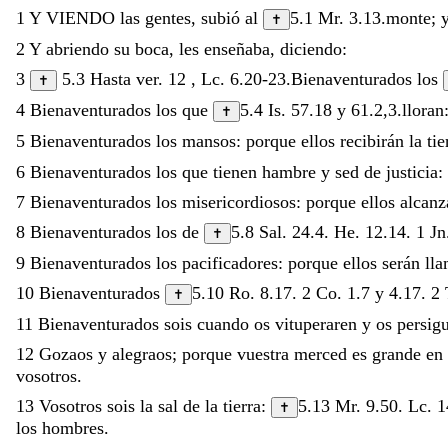
1
Y
VIENDO
las
gentes
,
subió
al
5.1
Mr. 3.13
.
monte
;
✝
2
Y
abriendo
su
boca
,
les
enseñaba
,
diciendo
:
3
5.3
Hasta ver.
12
,
Lc. 6.20-23
.
Bienaventurados
los
✝
4
Bienaventurados
los
que
5.4
Is. 57.18
y
61.2
,
3
.
lloran
✝
5
Bienaventurados
los
mansos
:
porque
ellos
recibirán
la
ti
6
Bienaventurados
los
que
tienen
hambre
y
sed
de
justicia
:
7
Bienaventurados
los
misericordiosos
:
porque
ellos
alcan
8
Bienaventurados
los
de
5.8
Sal. 24.4
.
He. 12.14
.
1 Jn
✝
9
Bienaventurados
los
pacificadores
:
porque
ellos
serán
ll
10
Bienaventurados
5.10
Ro. 8.17
.
2 Co. 1.7
y
4.17
.
2 
✝
11
Bienaventurados
sois
cuando
os
vituperaren
y
os
persig
12
Gozaos
y
alegraos
;
porque
vuestra
merced
es
grande
en
vosotros
.
13
Vosotros
sois
la
sal
de
la
tierra
:
5.13
Mr. 9.50
.
Lc. 1
✝
los
hombres
.