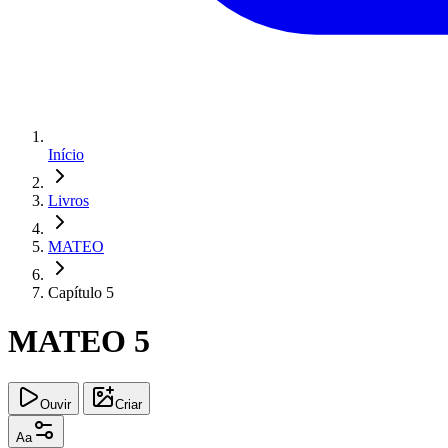
Início
Livros
MATEO
Capítulo 5
MATEO 5
Ouvir
Criar
Aa