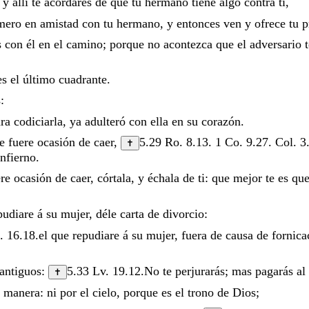
,
y
allí
te
acordares
de
que
tu
hermano
tiene
algo
contra
ti
,
imero
en
amistad
con
tu
hermano
,
y
entonces
ven
y
ofrece
tu
p
s
con
él
en
el
camino
;
porque
no
acontezca
que
el
adversario
es
el
último
cuadrante
.
s
:
ara
codiciarla
,
ya
adulteró
con
ella
en
su
corazón
.
te
fuere
ocasión
de
caer
,
5.29
Ro. 8.13
.
1 Co. 9.27
.
Col. 3
✝
infierno
.
ere
ocasión
de
caer
,
córtala
,
y
échala
de
ti
:
que
mejor
te
es
qu
pudiare
á
su
mujer
,
déle
carta
de
divorcio
:
. 16.18
.
el
que
repudiare
á
su
mujer
,
fuera
de
causa
de
fornica
antiguos
:
5.33
Lv. 19.12
.
No
te
perjurarás
;
mas
pagarás
al
✝
a
manera
:
ni
por
el
cielo
,
porque
es
el
trono
de
Dios
;