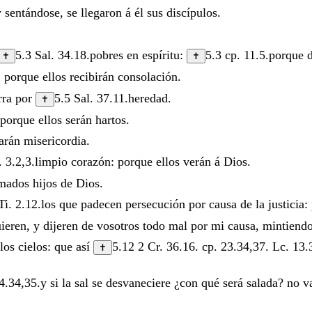
y
sentándose
,
se
llegaron
á
él
sus
discípulos
.
5.3
Sal. 34.18
.
pobres
en
espíritu
:
5.3
cp.
11.5
.
porque
✝
✝
:
porque
ellos
recibirán
consolación
.
erra
por
5.5
Sal. 37.11
.
heredad
.
✝
porque
ellos
serán
hartos
.
zarán
misericordia
.
. 3.2
,
3
.
limpio
corazón
:
porque
ellos
verán
á
Dios
.
amados
hijos
de
Dios
.
Ti. 2.12
.
los
que
padecen
persecución
por
causa
de
la
justicia
:
uieren
,
y
dijeren
de
vosotros
todo
mal
por
mi
causa
,
mintiend
los
cielos
:
que
así
5.12
2 Cr. 36.16
.
cp.
23.34
,
37
.
Lc. 13.
✝
4.34
,
35
.
y
si
la
sal
se
desvaneciere
¿
con
qué
será
salada
?
no
v