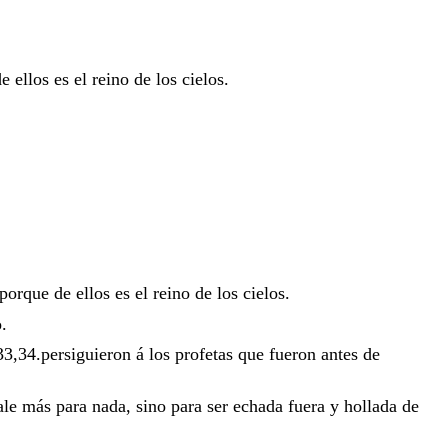
de
ellos
es
el
reino
de
los
cielos
.
porque
de
ellos
es
el
reino
de
los
cielos
.
o
.
33
,
34
.
persiguieron
á
los
profetas
que
fueron
antes
de
ale
más
para
nada
,
sino
para
ser
echada
fuera
y
hollada
de