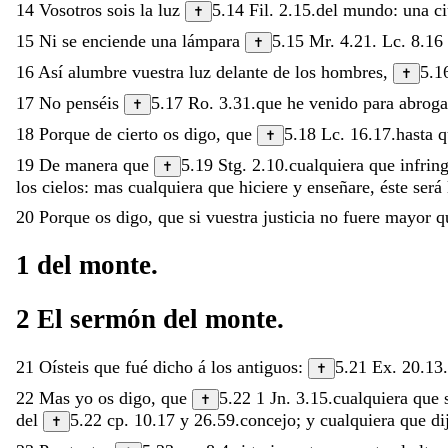
14
Vosotros
sois
la
luz
5.14
Fil. 2.15
.
del
mundo
:
una
c
✝
15
Ni
se
enciende
una
lámpara
5.15
Mr. 4.21
.
Lc. 8.16
✝
16
Así
alumbre
vuestra
luz
delante
de
los
hombres
,
5.1
✝
17
No
penséis
5.17
Ro. 3.31
.
que
he
venido
para
abrog
✝
18
Porque
de
cierto
os
digo
,
que
5.18
Lc. 16.17
.
hasta
✝
19
De
manera
que
5.19
Stg. 2.10
.
cualquiera
que
infrin
✝
los
cielos
:
mas
cualquiera
que
hiciere
y
enseñare
,
éste
será
20
Porque
os
digo
,
que
si
vuestra
justicia
no
fuere
mayor
q
1
del
monte
.
2
El
sermón
del
monte
.
21
Oísteis
que
fué
dicho
á
los
antiguos
:
5.21
Ex. 20.13
.
✝
22
Mas
yo
os
digo
,
que
5.22
1 Jn. 3.15
.
cualquiera
que
✝
del
5.22
cp.
10.17
y
26.59
.
concejo
;
y
cualquiera
que
di
✝