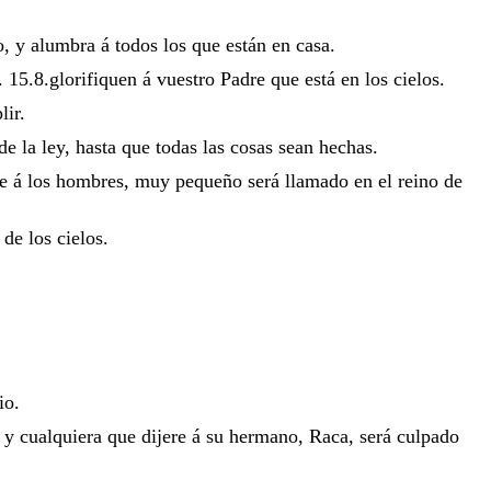
o
,
y
alumbra
á
todos
los
que
están
en
casa
.
. 15.8
.
glorifiquen
á
vuestro
Padre
que
está
en
los
cielos
.
lir
.
de
la
ley
,
hasta
que
todas
las
cosas
sean
hechas
.
re
á
los
hombres
,
muy
pequeño
será
llamado
en
el
reino
de
o
de
los
cielos
.
io
.
;
y
cualquiera
que
dijere
á
su
hermano
,
Raca
,
será
culpado