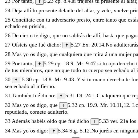
23
Por
tanto
,
5.23
cp.
8.4
.
si
trajeres
tu
presente
al
altar
✝
24
Deja
allí
tu
presente
delante
del
altar
,
y
vete
,
vuelve
pr
25
Concíliate
con
tu
adversario
presto
,
entre
tanto
que
está
echado
en
prisión
.
26
De
cierto
te
digo
,
que
no
saldrás
de
allí
,
hasta
que
pagu
27
Oísteis
que
fué
dicho
:
5.27
Ex. 20.14
.
No
adulterará
✝
28
Mas
yo
os
digo
,
que
cualquiera
que
mira
á
una
mujer
p
29
Por
tanto
,
5.29
cp.
18.9
.
Mr. 9.47
.
si
tu
ojo
derecho
✝
de
tus
miembros
,
que
no
que
todo
tu
cuerpo
sea
echado
al
30
5.30
cp.
18.8
.
Mr. 9.43
.
Y
si
tu
mano
derecha
te
fu
✝
sea
echado
al
infierno
.
31
También
fué
dicho
:
5.31
Dt. 24.1
.
Cualquiera
que
re
✝
32
Mas
yo
os
digo
,
que
5.32
cp.
19.9
.
Mr. 10.11
,
12
.
Lc
✝
repudiada
,
comete
adulterio
.
33
Además
habéis
oído
que
fué
dicho
5.33
ver.
21
a
los
✝
34
Mas
yo
os
digo
:
5.34
Stg. 5.12
.
No
juréis
en
ningun
✝