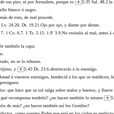
o
de
sus
pies
;
ni
por
Jerusalem
,
porque
es
5.35
Sal. 48.2
.
la
✝
ello
blanco
ó
negro
.
más
de
esto
,
de
mal
procede
.
.
Lv. 24.20
.
Dt. 19.21
.
Ojo
por
ojo
,
y
diente
por
diente
.
17
.
1 Co. 6.7
.
1 Ts. 5.15
.
1 P. 3.9
.
No
resistáis
al
mal
;
antes
á
ale
también
la
capa
;
os
.
stado
,
no
se
lo
rehuses
.
rójimo
,
y
5.43
Dt. 23.6
.
aborrecerás
á
tu
enemigo
.
✝
Amad
á
vuestros
enemigos
,
bendecid
á
los
que
os
maldicen
,
h
persiguen
;
los
:
que
hace
que
su
sol
salga
sobre
malos
y
buenos
,
y
llueve
¿
qué
recompensa
tendréis
?
¿
no
hacen
también
lo
mismo
5
✝
céis
de
más
?
¿
no
hacen
también
así
los
Gentiles
?
rfectos
,
como
vuestro
Padre
que
está
en
los
cielos
es
perfecto