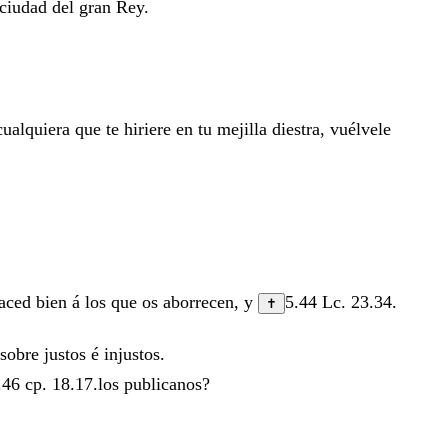
ciudad
del
gran
Rey
.
cualquiera
que
te
hiriere
en
tu
mejilla
diestra
,
vuélvele
aced
bien
á
los
que
os
aborrecen
,
y
5.44
Lc. 23.34
.
✝
sobre
justos
é
injustos
.
.46
cp.
18.17
.
los
publicanos
?
.