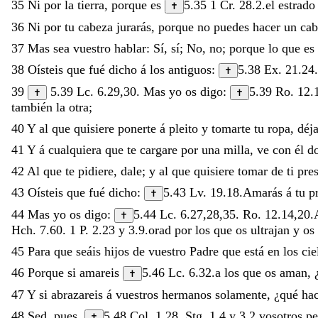
35
Ni
por
la
tierra
,
porque
es
5.35
1 Cr. 28.2
.
el
estrad
✝
36
Ni
por
tu
cabeza
jurarás
,
porque
no
puedes
hacer
un
cab
37
Mas
sea
vuestro
hablar
:
Sí
,
sí
;
No
,
no
;
porque
lo
que
es
38
Oísteis
que
fué
dicho
á
los
antiguos
:
5.38
Ex. 21.24
✝
39
5.39
Lc. 6.29
,
30
.
Mas
yo
os
digo
:
5.39
Ro. 12.
✝
✝
también
la
otra
;
40
Y
al
que
quisiere
ponerte
á
pleito
y
tomarte
tu
ropa
,
déj
41
Y
á
cualquiera
que
te
cargare
por
una
milla
,
ve
con
él
d
42
Al
que
te
pidiere
,
dale
;
y
al
que
quisiere
tomar
de
ti
pre
43
Oísteis
que
fué
dicho
:
5.43
Lv. 19.18
.
Amarás
á
tu
p
✝
44
Mas
yo
os
digo
:
5.44
Lc. 6.27
,
28
,
35
.
Ro. 12.14
,
20
.
✝
Hch. 7.60
.
1 P. 2.23
y
3.9
.
orad
por
los
que
os
ultrajan
y
os
45
Para
que
seáis
hijos
de
vuestro
Padre
que
está
en
los
cie
46
Porque
si
amareis
5.46
Lc. 6.32
.
a
los
que
os
aman
,
✝
47
Y
si
abrazareis
á
vuestros
hermanos
solamente
,
¿
qué
ha
48
Sed
,
pues
,
5.48
Col. 1.28
.
Stg. 1.4
y
3.2
.
vosotros
pe
✝