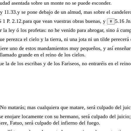
iudad
asentada
sobre
un
monte
no
se
puede
esconder
.
y
11.33
.
y
se
pone
debajo
de
un
almud
,
mas
sobre
el
candeler
6
1 P. 2.12
.
para
que
vean
vuestras
obras
buenas
,
y
5.16
Jn
✝
ar
la
ley
ó
los
profetas
:
no
he
venido
para
abrogar
,
sino
á
cump
que
perezca
el
cielo
y
la
tierra
,
ni
una
jota
ni
un
tilde
perecerá
giere
uno
de
estos
mandamientos
muy
pequeños
,
y
así
enseña
llamado
grande
en
el
reino
de
los
cielos
.
ue
la
de
los
escribas
y
de
los
Fariseos
,
no
entraréis
en
el
rein
No
matarás
;
mas
cualquiera
que
matare
,
será
culpado
del
juic
se
enojare
locamente
con
su
hermano
,
será
culpado
del
juicio
jere
,
Fatuo
,
será
culpado
del
infierno
del
fuego
.