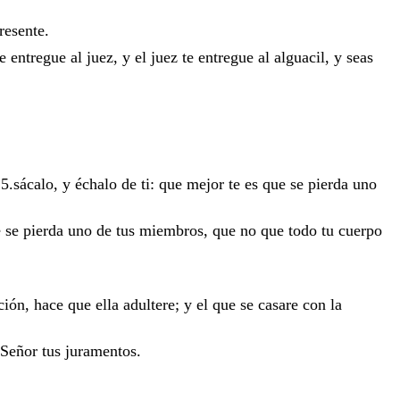
resente
.
te
entregue
al
juez
,
y
el
juez
te
entregue
al
alguacil
,
y
seas
.5
.
sácalo
,
y
échalo
de
ti
:
que
mejor
te
es
que
se
pierda
uno
e
se
pierda
uno
de
tus
miembros
,
que
no
que
todo
tu
cuerpo
ción
,
hace
que
ella
adultere
;
y
el
que
se
casare
con
la
Señor
tus
juramentos
.