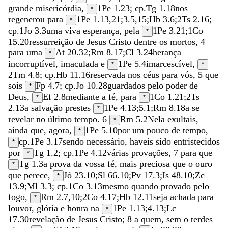
grande
misericórdia
,
1Pe 1.23
; cp.
Tg 1.18
nos
*
regenerou
para
1Pe 1.13
,
21
;
3.5
,
15
;
Hb 3.6
;
2Ts 2.16
;
*
cp.
1Jo 3.3
uma
viva
esperança
,
pela
1Pe 3.21
;
1Co
*
15.20
ressurreição
de
Jesus
Cristo
dentre
os
mortos
,
4
para
uma
At 20.32
;
Rm 8.17
;
Cl 3.24
herança
*
incorruptível
,
imaculada
e
1Pe 5.4
imarcescível
,
*
*
2Tm 4.8
; cp.
Hb 11.16
reservada
nos
céus
para
vós
,
5
que
sois
Fp 4.7
; cp.
Jo 10.28
guardados
pelo
poder
de
*
Deus
,
Ef 2.8
mediante
a
fé
,
para
1Co 1.21
;
2Ts
*
*
2.13
a
salvação
prestes
1Pe 4.13
;
5.1
;
Rm 8.18
a
se
*
revelar
no
último
tempo
.
6
Rm 5.2
Nela
exultais
,
*
ainda
que
,
agora
,
1Pe 5.10
por
um
pouco
de
tempo
,
*
cp.
1Pe 3.17
sendo
necessário
,
haveis
sido
entristecidos
*
por
Tg 1.2
; cp.
1Pe 4.12
várias
provações
,
7
para
que
*
Tg 1.3
a
prova
da
vossa
fé
,
mais
preciosa
que
o
ouro
*
que
perece
,
Jó 23.10
;
Sl 66.10
;
Pv 17.3
;
Is 48.10
;
Zc
*
13.9
;
Ml 3.3
; cp.
1Co 3.13
mesmo
quando
provado
pelo
fogo
,
Rm 2.7
,
10
;
2Co 4.17
;
Hb 12.11
seja
achada
para
*
louvor
,
glória
e
honra
na
1Pe 1.13
;
4.13
;
Lc
*
17.30
revelação
de
Jesus
Cristo
;
8
a
quem
,
sem
o
terdes