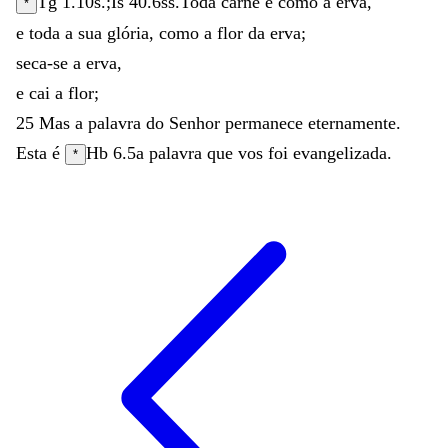
Tg 1.10
s.;
Is 40.6
ss.
Toda
carne
é
como
a
erva
,
*
e
toda
a
sua
glória
,
como
a
flor
da
erva
;
seca-se
a
erva
,
e
cai
a
flor
;
25
Mas
a
palavra
do
Senhor
permanece
eternamente
.
Esta
é
Hb 6.5
a
palavra
que
vos
foi
evangelizada
.
*