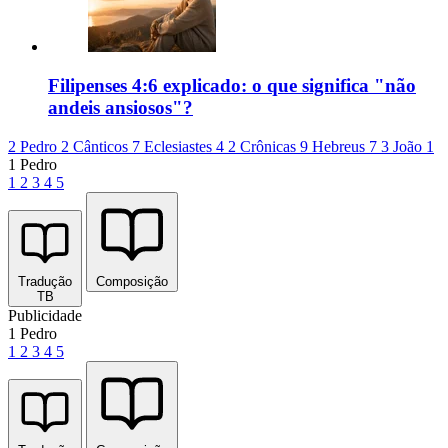
Filipenses 4:6 explicado: o que significa "não
andeis ansiosos"?
2 Pedro 2
Cânticos 7
Eclesiastes 4
2 Crônicas 9
Hebreus 7
3 João 1
1 Pedro
1
2
3
4
5
Tradução
Composição
TB
Publicidade
1 Pedro
1
2
3
4
5