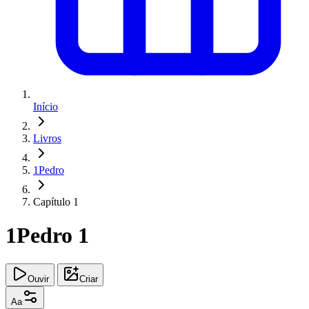
Início
Livros
1Pedro
Capítulo 1
1Pedro 1
Ouvir
Criar
Aa