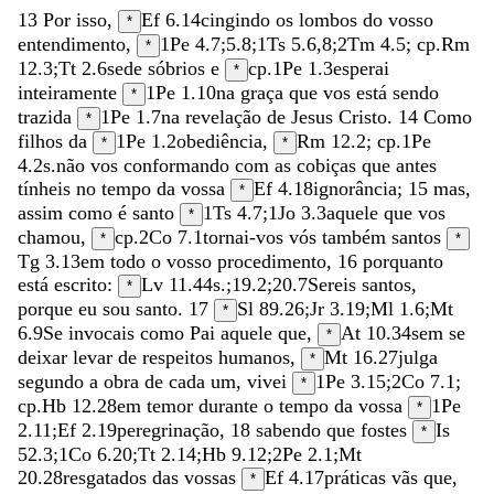
13
Por
isso
,
Ef 6.14
cingindo
os
lombos
do
vosso
*
entendimento
,
1Pe 4.7
;
5.8
;
1Ts 5.6
,
8
;
2Tm 4.5
; cp.
Rm
*
12.3
;
Tt 2.6
sede
sóbrios
e
cp.
1Pe 1.3
esperai
*
inteiramente
1Pe 1.10
na
graça
que
vos
está
sendo
*
trazida
1Pe 1.7
na
revelação
de
Jesus
Cristo
.
14
Como
*
filhos
da
1Pe 1.2
obediência
,
Rm 12.2
; cp.
1Pe
*
*
4.2
s.
não
vos
conformando
com
as
cobiças
que
antes
tínheis
no
tempo
da
vossa
Ef 4.18
ignorância
;
15
mas
,
*
assim
como
é
santo
1Ts 4.7
;
1Jo 3.3
aquele
que
vos
*
chamou
,
cp.
2Co 7.1
tornai-vos
vós
também
santos
*
*
Tg 3.13
em
todo
o
vosso
procedimento
,
16
porquanto
está
escrito
:
Lv 11.44
s.;
19.2
;
20.7
Sereis
santos
,
*
porque
eu
sou
santo
.
17
Sl 89.26
;
Jr 3.19
;
Ml 1.6
;
Mt
*
6.9
Se
invocais
como
Pai
aquele
que
,
At 10.34
sem
se
*
deixar
levar
de
respeitos
humanos
,
Mt 16.27
julga
*
segundo
a
obra
de
cada
um
,
vivei
1Pe 3.15
;
2Co 7.1
;
*
cp.
Hb 12.28
em
temor
durante
o
tempo
da
vossa
1Pe
*
2.11
;
Ef 2.19
peregrinação
,
18
sabendo
que
fostes
Is
*
52.3
;
1Co 6.20
;
Tt 2.14
;
Hb 9.12
;
2Pe 2.1
;
Mt
20.28
resgatados
das
vossas
Ef 4.17
práticas
vãs
que
,
*