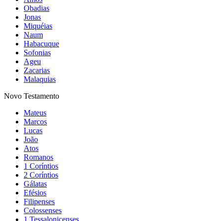
Obadias
Jonas
Miquéias
Naum
Habacuque
Sofonias
Ageu
Zacarias
Malaquias
Novo Testamento
Mateus
Marcos
Lucas
João
Atos
Romanos
1 Coríntios
2 Coríntios
Gálatas
Efésios
Filipenses
Colossenses
1 Tessalonicenses