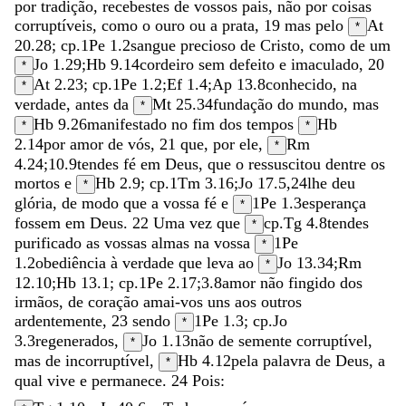
por
tradição
,
recebestes
de
vossos
pais
,
não
por
coisas
corruptíveis
,
como
o
ouro
ou
a
prata
,
19
mas
pelo
At
*
20.28
; cp.
1Pe 1.2
sangue
precioso
de
Cristo
,
como
de
um
Jo 1.29
;
Hb 9.14
cordeiro
sem
defeito
e
imaculado
,
20
*
At 2.23
; cp.
1Pe 1.2
;
Ef 1.4
;
Ap 13.8
conhecido
,
na
*
verdade
,
antes
da
Mt 25.34
fundação
do
mundo
,
mas
*
Hb 9.26
manifestado
no
fim
dos
tempos
Hb
*
*
2.14
por
amor
de
vós
,
21
que
,
por
ele
,
Rm
*
4.24
;
10.9
tendes
fé
em
Deus
,
que
o
ressuscitou
dentre
os
mortos
e
Hb 2.9
; cp.
1Tm 3.16
;
Jo 17.5
,
24
lhe
deu
*
glória
,
de
modo
que
a
vossa
fé
e
1Pe 1.3
esperança
*
fossem
em
Deus
.
22
Uma
vez
que
cp.
Tg 4.8
tendes
*
purificado
as
vossas
almas
na
vossa
1Pe
*
1.2
obediência
à
verdade
que
leva
ao
Jo 13.34
;
Rm
*
12.10
;
Hb 13.1
; cp.
1Pe 2.17
;
3.8
amor
não
fingido
dos
irmãos
,
de
coração
amai-vos
uns
aos
outros
ardentemente
,
23
sendo
1Pe 1.3
; cp.
Jo
*
3.3
regenerados
,
Jo 1.13
não
de
semente
corruptível
,
*
mas
de
incorruptível
,
Hb 4.12
pela
palavra
de
Deus
,
a
*
qual
vive
e
permanece
.
24
Pois
: