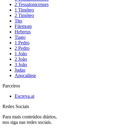
2 Tessalonicenses
1 Timóteo
2 Timóteo
Tito
Filemom
Hebreus
Tiago
1 Pedro
2 Pedro
1 João
2 João
3 João
Judas
Apocalipse
Parceiros
Escreva.ai
Redes Sociais
Para mais conteúdos diários,
nos siga nas redes sociais.