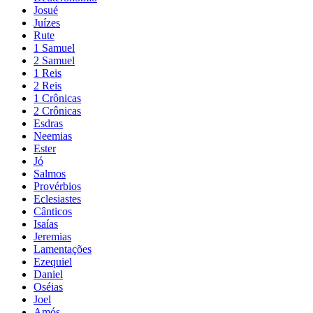
Josué
Juízes
Rute
1 Samuel
2 Samuel
1 Reis
2 Reis
1 Crônicas
2 Crônicas
Esdras
Neemias
Ester
Jó
Salmos
Provérbios
Eclesiastes
Cânticos
Isaías
Jeremias
Lamentações
Ezequiel
Daniel
Oséias
Joel
Amós