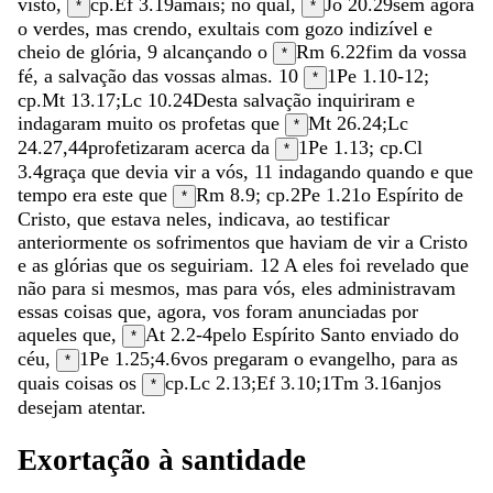
visto
,
cp.
Ef 3.19
amais
;
no
qual
,
Jo 20.29
sem
agora
*
*
o
verdes
,
mas
crendo
,
exultais
com
gozo
indizível
e
cheio
de
glória
,
9
alcançando
o
Rm 6.22
fim
da
vossa
*
fé
,
a
salvação
das
vossas
almas
.
10
1Pe 1.10-12
;
*
cp.
Mt 13.17
;
Lc 10.24
Desta
salvação
inquiriram
e
indagaram
muito
os
profetas
que
Mt 26.24
;
Lc
*
24.27
,
44
profetizaram
acerca
da
1Pe 1.13
; cp.
Cl
*
3.4
graça
que
devia
vir
a
vós
,
11
indagando
quando
e
que
tempo
era
este
que
Rm 8.9
; cp.
2Pe 1.21
o
Espírito
de
*
Cristo
,
que
estava
neles
,
indicava
,
ao
testificar
anteriormente
os
sofrimentos
que
haviam
de
vir
a
Cristo
e
as
glórias
que
os
seguiriam
.
12
A
eles
foi
revelado
que
não
para
si
mesmos
,
mas
para
vós
,
eles
administravam
essas
coisas
que
,
agora
,
vos
foram
anunciadas
por
aqueles
que
,
At 2.2-4
pelo
Espírito
Santo
enviado
do
*
céu
,
1Pe 1.25
;
4.6
vos
pregaram
o
evangelho
,
para
as
*
quais
coisas
os
cp.
Lc 2.13
;
Ef 3.10
;
1Tm 3.16
anjos
*
desejam
atentar
.
Exortação
à
santidade