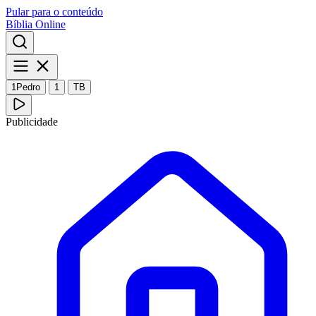
Pular para o conteúdo
Bíblia Online
1Pedro
1
TB
Publicidade