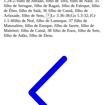
1.24-27
filho
de
Abraão
,
filho
de
Tera
,
filho
de
Naor
,
35
filho
de
Serugue
,
filho
de
Ragaú
,
filho
de
Faleque
,
filho
de
Éber
,
filho
de
Salá
,
36
filho
de
Cainã
,
filho
de
Arfaxade
,
filho
de
Sem
,
Lc 3.36-38
;
Gn 5.3-32
;
1Cr
*
1.1-4
filho
de
Noé
,
filho
de
Lameque
,
37
filho
de
Matusalém
,
filho
de
Enoque
,
filho
de
Jarete
,
filho
de
Maleleel
,
filho
de
Cainã
,
38
filho
de
Enos
,
filho
de
Sete
,
filho
de
Adão
,
filho
de
Deus
.