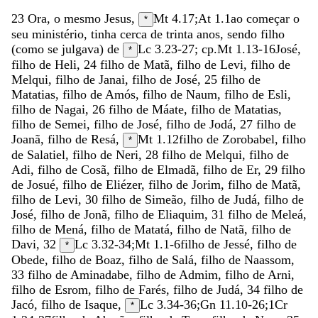
23
Ora
,
o
mesmo
Jesus
,
Mt 4.17
;
At 1.1
ao
começar
o
*
seu
ministério
,
tinha
cerca
de
trinta
anos
,
sendo
filho
(
como
se
julgava
)
de
Lc 3.23-27
; cp.
Mt 1.13-16
José
,
*
filho
de
Heli
,
24
filho
de
Matã
,
filho
de
Levi
,
filho
de
Melqui
,
filho
de
Janai
,
filho
de
José
,
25
filho
de
Matatias
,
filho
de
Amós
,
filho
de
Naum
,
filho
de
Esli
,
filho
de
Nagai
,
26
filho
de
Máate
,
filho
de
Matatias
,
filho
de
Semei
,
filho
de
José
,
filho
de
Jodá
,
27
filho
de
Joanã
,
filho
de
Resá
,
Mt 1.12
filho
de
Zorobabel
,
filho
*
de
Salatiel
,
filho
de
Neri
,
28
filho
de
Melqui
,
filho
de
Adi
,
filho
de
Cosã
,
filho
de
Elmadã
,
filho
de
Er
,
29
filho
de
Josué
,
filho
de
Eliézer
,
filho
de
Jorim
,
filho
de
Matã
,
filho
de
Levi
,
30
filho
de
Simeão
,
filho
de
Judá
,
filho
de
José
,
filho
de
Jonã
,
filho
de
Eliaquim
,
31
filho
de
Meleá
,
filho
de
Mená
,
filho
de
Matatá
,
filho
de
Natã
,
filho
de
Davi
,
32
Lc 3.32-34
;
Mt 1.1-6
filho
de
Jessé
,
filho
de
*
Obede
,
filho
de
Boaz
,
filho
de
Salá
,
filho
de
Naassom
,
33
filho
de
Aminadabe
,
filho
de
Admim
,
filho
de
Arni
,
filho
de
Esrom
,
filho
de
Farés
,
filho
de
Judá
,
34
filho
de
Jacó
,
filho
de
Isaque
,
Lc 3.34-36
;
Gn 11.10-26
;
1Cr
*