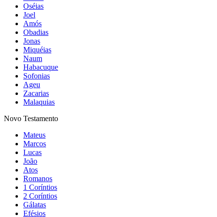
Oséias
Joel
Amós
Obadias
Jonas
Miquéias
Naum
Habacuque
Sofonias
Ageu
Zacarias
Malaquias
Novo Testamento
Mateus
Marcos
Lucas
João
Atos
Romanos
1 Coríntios
2 Coríntios
Gálatas
Efésios