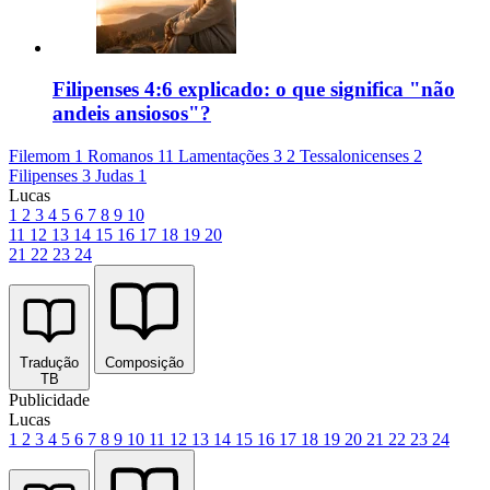
Filipenses 4:6 explicado: o que significa "não
andeis ansiosos"?
Filemom 1
Romanos 11
Lamentações 3
2 Tessalonicenses 2
Filipenses 3
Judas 1
Lucas
1
2
3
4
5
6
7
8
9
10
11
12
13
14
15
16
17
18
19
20
21
22
23
24
Tradução
Composição
TB
Publicidade
Lucas
1
2
3
4
5
6
7
8
9
10
11
12
13
14
15
16
17
18
19
20
21
22
23
24