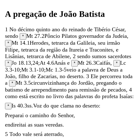
A
pregação
de
João
Batista
1
No
décimo
quinto
ano
do
reinado
de
Tibério
César
,
sendo
Mt 27.2
Pôncio
Pilatos
governador
da
Judeia
,
*
Mt 14.1
Herodes
,
tetrarca
da
Galileia
,
seu
irmão
*
Filipe
,
tetrarca
da
região
da
Itureia
e
Traconites
,
e
Lisânias
,
tetrarca
de
Abilene
,
2
sendo
sumos
sacerdotes
Jo 18.13
,
24
;
At 4.6
Anás
e
Mt 26.3
Caifás
,
Lc
*
*
*
3.3-10
;
Mt 3.1-10
;
Mc 1.3-5
veio
a
palavra
de
Deus
a
João
,
filho
de
Zacarias
,
no
deserto
.
3
Ele
percorreu
toda
a
Mt 3.5
circunvizinhança
do
Jordão
,
pregando
o
*
batismo
de
arrependimento
para
remissão
de
pecados
,
4
como
está
escrito
no
livro
das
palavras
do
profeta
Isaías
:
Is 40.3
ss.
Voz
do
que
clama
no
deserto
:
*
Preparai
o
caminho
do
Senhor
,
endireitai
as
suas
veredas
.
5
Todo
vale
será
aterrado
,