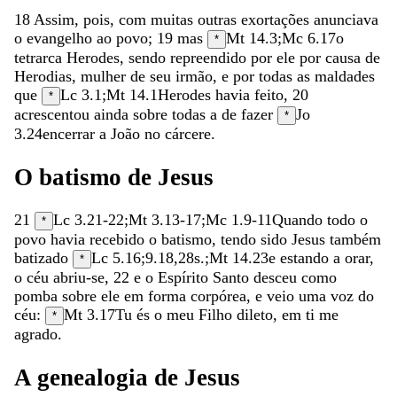
18
Assim
,
pois
,
com
muitas
outras
exortações
anunciava
o
evangelho
ao
povo
;
19
mas
Mt 14.3
;
Mc 6.17
o
*
tetrarca
Herodes
,
sendo
repreendido
por
ele
por
causa
de
Herodias
,
mulher
de
seu
irmão
,
e
por
todas
as
maldades
que
Lc 3.1
;
Mt 14.1
Herodes
havia
feito
,
20
*
acrescentou
ainda
sobre
todas
a
de
fazer
Jo
*
3.24
encerrar
a
João
no
cárcere
.
O
batismo
de
Jesus
21
Lc 3.21-22
;
Mt 3.13-17
;
Mc 1.9-11
Quando
todo
o
*
povo
havia
recebido
o
batismo
,
tendo
sido
Jesus
também
batizado
Lc 5.16
;
9.18
,
28
s.;
Mt 14.23
e
estando
a
orar
,
*
o
céu
abriu-se
,
22
e
o
Espírito
Santo
desceu
como
pomba
sobre
ele
em
forma
corpórea
,
e
veio
uma
voz
do
céu
:
Mt 3.17
Tu
és
o
meu
Filho
dileto
,
em
ti
me
*
agrado
.
A
genealogia
de
Jesus