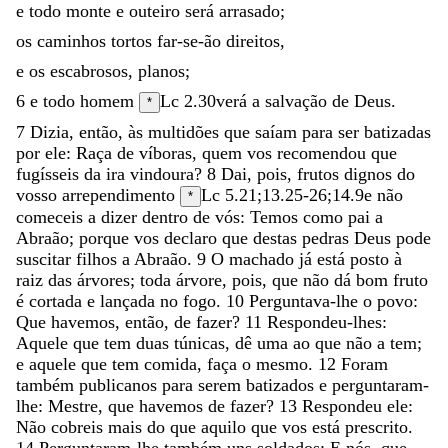
e
todo
monte
e
outeiro
será
arrasado
;
os
caminhos
tortos
far-se-ão
direitos
,
e
os
escabrosos
,
planos
;
6
e
todo
homem
Lc 2.30
verá
a
salvação
de
Deus
.
*
7
Dizia
,
então
,
às
multidões
que
saíam
para
ser
batizadas
por
ele
:
Raça
de
víboras
,
quem
vos
recomendou
que
fugísseis
da
ira
vindoura
?
8
Dai
,
pois
,
frutos
dignos
do
vosso
arrependimento
Lc 5.21
;
13.25-26
;
14.9
e
não
*
comeceis
a
dizer
dentro
de
vós
:
Temos
como
pai
a
Abraão
;
porque
vos
declaro
que
destas
pedras
Deus
pode
suscitar
filhos
a
Abraão
.
9
O
machado
já
está
posto
à
raiz
das
árvores
;
toda
árvore
,
pois
,
que
não
dá
bom
fruto
é
cortada
e
lançada
no
fogo
.
10
Perguntava-lhe
o
povo
:
Que
havemos
,
então
,
de
fazer
?
11
Respondeu-lhes
:
Aquele
que
tem
duas
túnicas
,
dê
uma
ao
que
não
a
tem
;
e
aquele
que
tem
comida
,
faça
o
mesmo
.
12
Foram
também
publicanos
para
serem
batizados
e
perguntaram-
lhe
:
Mestre
,
que
havemos
de
fazer
?
13
Respondeu
ele
:
Não
cobreis
mais
do
que
aquilo
que
vos
está
prescrito
.
14
Perguntaram-lhe
também
uns
soldados
:
E
nós
,
que