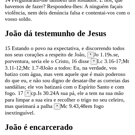
havemos
de
fazer
?
Respondeu-lhes
:
A
ninguém
façais
violência
,
nem
deis
denúncia
falsa
e
contentai-vos
com
o
vosso
soldo
.
João
dá
testemunho
de
Jesus
15
Estando
o
povo
na
expectativa
,
e
discorrendo
todos
nos
seus
corações
a
respeito
de
João
,
Jo 1.19
s.
se
,
*
porventura
,
seria
ele
o
Cristo
,
16
disse
Lc 3.16-17
;
Mt
*
3.11-12
;
Mc 1.7-8
João
a
todos
:
Eu
,
na
verdade
,
vos
batizo
com
água
,
mas
vem
aquele
que
é
mais
poderoso
do
que
eu
,
e
não
sou
digno
de
desatar-lhe
as
correias
das
sandálias
;
ele
vos
batizará
com
o
Espírito
Santo
e
com
fogo
.
17
cp.
Is 30.24
A
sua
pá
,
ele
a
tem
na
sua
mão
*
para
limpar
a
sua
eira
e
recolher
o
trigo
no
seu
celeiro
,
mas
queimará
a
palha
Mc 9.43
,
48
em
fogo
*
inextinguível
.
João
é
encarcerado