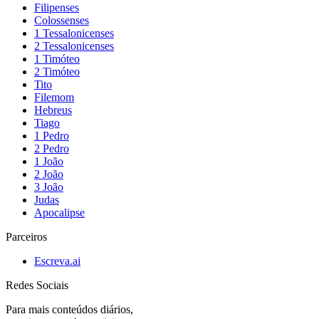
Filipenses
Colossenses
1 Tessalonicenses
2 Tessalonicenses
1 Timóteo
2 Timóteo
Tito
Filemom
Hebreus
Tiago
1 Pedro
2 Pedro
1 João
2 João
3 João
Judas
Apocalipse
Parceiros
Escreva.ai
Redes Sociais
Para mais conteúdos diários,