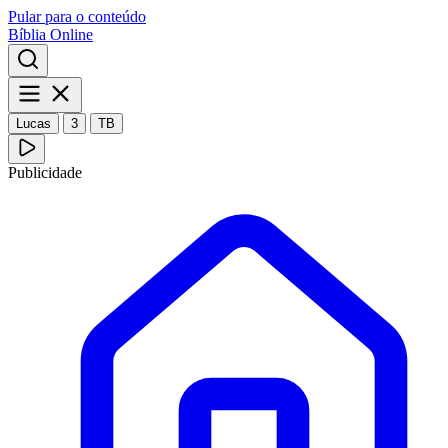
Pular para o conteúdo
Bíblia Online
Lucas
3
TB
Publicidade