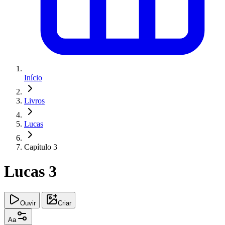
Início
Livros
Lucas
Capítulo 3
Lucas 3
Ouvir
Criar
Aa