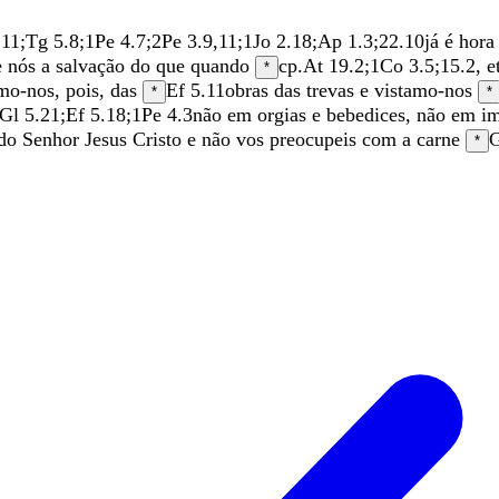
.11
;
Tg 5.8
;
1Pe 4.7
;
2Pe 3.9
,
11
;
1Jo 2.18
;
Ap 1.3
;
22.10
já
é
hor
e
nós
a
salvação
do
que
quando
cp.
At 19.2
;
1Co 3.5
;
15.2
, e
*
mo-nos
,
pois
,
das
Ef 5.11
obras
das
trevas
e
vistamo-nos
*
*
Gl 5.21
;
Ef 5.18
;
1Pe 4.3
não
em
orgias
e
bebedices
,
não
em
i
do
Senhor
Jesus
Cristo
e
não
vos
preocupeis
com
a
carne
G
*