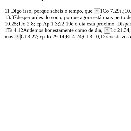
11
Digo
isso
,
porque
sabeis
o
tempo
,
que
1Co 7.29
s.;
10
*
13.37
despertardes
do
sono
;
porque
agora
está
mais
perto
d
10.25
;
1Jo 2.8
; cp.
Ap 1.3
;
22.10
e
o
dia
está
próximo
.
Dispa
1Ts 4.12
Andemos
honestamente
como
de
dia
,
Lc 21.34
;
*
mas
Gl 3.27
; cp.
Jó 29.14
;
Ef 4.24
;
Cl 3.10
,
12
revesti-vos
*