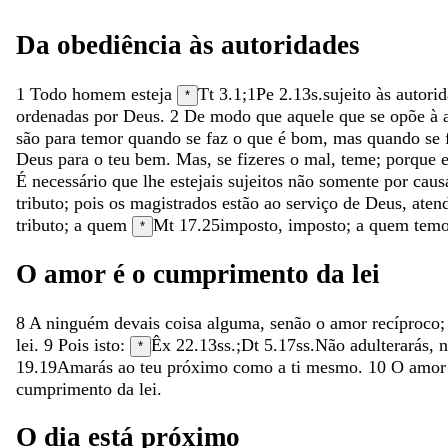
Da
obediência
às
autoridades
1
Todo
homem
esteja
Tt 3.1
;
1Pe 2.13
s.
sujeito
às
autori
*
ordenadas
por
Deus
.
2
De
modo
que
aquele
que
se
opõe
à
são
para
temor
quando
se
faz
o
que
é
bom
,
mas
quando
se
Deus
para
o
teu
bem
.
Mas
,
se
fizeres
o
mal
,
teme
;
porque
É
necessário
que
lhe
estejais
sujeitos
não
somente
por
cau
tributo
;
pois
os
magistrados
estão
ao
serviço
de
Deus
,
aten
tributo
;
a
quem
Mt 17.25
imposto
,
imposto
;
a
quem
temo
*
O
amor
é
o
cumprimento
da
lei
8
A
ninguém
devais
coisa
alguma
,
senão
o
amor
recíproco
lei
.
9
Pois
isto
:
Êx 22.13
ss.;
Dt 5.17
ss.
Não
adulterarás
,
*
19.19
Amarás
ao
teu
próximo
como
a
ti
mesmo
.
10
O
amo
cumprimento
da
lei
.
O
dia
está
próximo