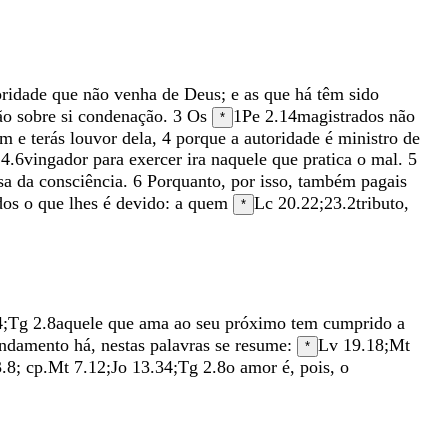
oridade
que
não
venha
de
Deus
;
e
as
que
há
têm
sido
rão
sobre
si
condenação
.
3
Os
1Pe 2.14
magistrados
não
*
em
e
terás
louvor
dela
,
4
porque
a
autoridade
é
ministro
de
 4.6
vingador
para
exercer
ira
naquele
que
pratica
o
mal
.
5
sa
da
consciência
.
6
Porquanto
,
por
isso
,
também
pagais
dos
o
que
lhes
é
devido
:
a
quem
Lc 20.22
;
23.2
tributo
,
*
4
;
Tg 2.8
aquele
que
ama
ao
seu
próximo
tem
cumprido
a
ndamento
há
,
nestas
palavras
se
resume
:
Lv 19.18
;
Mt
*
.8
; cp.
Mt 7.12
;
Jo 13.34
;
Tg 2.8
o
amor
é
,
pois
,
o