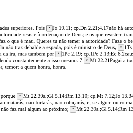
dades
superiores
.
Pois
Jo 19.11
; cp.
Dn 2.21
;
4.17
não
há
aut
*
autoridade
resiste
à
ordenação
de
Deus
;
e
os
que
resistem
tra
faz
o
que
é
mau
.
Queres
tu
não
temer
a
autoridade
?
Faze
o
b
ela
não
traz
debalde
a
espada
,
pois
é
ministro
de
Deus
,
1Ts
*
sa
da
ira
,
mas
também
por
1Pe 2.19
; cp.
1Pe 2.13
;
Ec 8.2
cau
*
dendo
constantemente
a
isso
mesmo
.
7
Mt 22.21
Pagai
a
to
*
r
,
temor
;
a
quem
honra
,
honra
.
;
porque
Mt 22.39
s.;
Gl 5.14
;
Rm 13.10
; cp.
Mt 7.12
;
Jo 13.3
*
não
matarás
,
não
furtarás
,
não
cobiçarás
,
e
,
se
algum
outro
ma
r
não
faz
mal
algum
ao
próximo
;
Mt 22.39
s.;
Gl 5.14
;
Rm 13
*