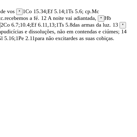
a
de
vos
1Co 15.34
;
Ef 5.14
;
1Ts 5.6
; cp.
Mc
*
tc.
recebemos
a
fé
.
12
A
noite
vai
adiantada
,
Hb
*
2Co 6.7
;
10.4
;
Ef 6.11
,
13
;
1Ts 5.8
das
armas
da
luz
.
13
*
mpudicícias
e
dissoluções
,
não
em
contendas
e
ciúmes
;
14
l 5.16
;
1Pe 2.11
para
não
excitardes
as
suas
cobiças
.