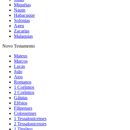
Miquéias
Naum
Habacuque
Sofonias
Ageu
Zacarias
Malaquias
Novo Testamento
Mateus
Marcos
Lucas
João
Atos
Romanos
1 Coríntios
2 Coríntios
Gálatas
Efésios
Filipenses
Colossenses
1 Tessalonicenses
2 Tessalonicenses
1 Timóteo