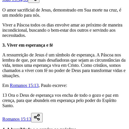
O amor sacrificial de Jesus, demonstrado em Sua morte na cruz, é
um modelo para nós.
Viver a Páscoa todos os dias envolve amar ao próximo de maneira
incondicional, buscando o bem-estar dos outros e servindo aos
necessitados.
3. Viver em esperança e fé
A ressurreição de Jesus é um símbolo de esperança. A Páscoa nos
lembra de que, por mais desafiadoras que sejam as circunstâncias da
vida, temos uma esperança viva em Cristo. Como cristãos, somos
chamados a viver com fé no poder de Deus para transformar vidas e
situações.
Em
Romanos 15:13
, Paulo escreve:
13
Ora
o
Deus
de
esperança
vos
encha
de
todo
o
gozo
e
paz
em
crença
,
para
que
abundeis
em
esperança
pelo
poder
do
Espírito
Santo
.
Romanos 15:13