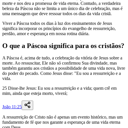
morte e nos deu a promessa de vida eterna. Contudo, a verdadeira
beleza da Páscoa não se limita a um único dia de celebração, mas é
uma mensagem que deve ressoar todos os dias da vida cristã.
Viver a Páscoa todos os dias à luz dos ensinamentos de Jesus
significa incorporar os princípios do evangelho de ressurreição,
perdão, amor e esperança em nossa rotina diária.
O que a Páscoa significa para os cristãos?
A Páscoa é, acima de tudo, a celebração da vitória de Jesus sobre a
morte. Ao ressuscitar, Ele não só confirmou Sua divindade, mas
também garantiu aos cristãos a possibilidade de uma vida nova, livre
do poder do pecado. Como Jesus disse: "Eu sou a ressurreição e a
vida.
25
Disse-lhe
Jesus
:
Eu
sou
a
ressurreição
e
a
vida
;
quem
crê
em
mim
,
ainda
que
esteja
morto
,
viverá
;
João 11:25
A ressurreição de Cristo não é apenas um evento histórico, mas um
fundamento de fé que nos garante a esperança de uma vida eterna
com Deus.