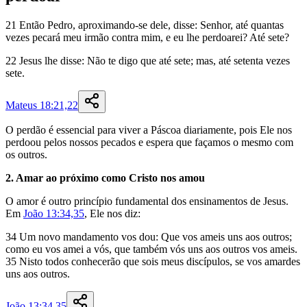
21
Então
Pedro
,
aproximando-se
dele
,
disse
:
Senhor
,
até
quantas
vezes
pecará
meu
irmão
contra
mim
,
e
eu
lhe
perdoarei
?
Até
sete
?
22
Jesus
lhe
disse
:
Não
te
digo
que
até
sete
;
mas
,
até
setenta
vezes
sete
.
Mateus 18:21,22
O perdão é essencial para viver a Páscoa diariamente, pois Ele nos
perdoou pelos nossos pecados e espera que façamos o mesmo com
os outros.
2. Amar ao próximo como Cristo nos amou
O amor é outro princípio fundamental dos ensinamentos de Jesus.
Em
João 13:34,35
, Ele nos diz:
34
Um
novo
mandamento
vos
dou
:
Que
vos
ameis
uns
aos
outros
;
como
eu
vos
amei
a
vós
,
que
também
vós
uns
aos
outros
vos
ameis
.
35
Nisto
todos
conhecerão
que
sois
meus
discípulos
,
se
vos
amardes
uns
aos
outros
.
João 13:34,35