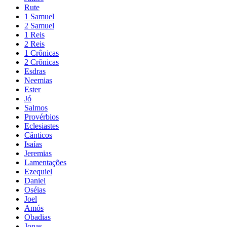
Rute
1 Samuel
2 Samuel
1 Reis
2 Reis
1 Crônicas
2 Crônicas
Esdras
Neemias
Ester
Jó
Salmos
Provérbios
Eclesiastes
Cânticos
Isaías
Jeremias
Lamentações
Ezequiel
Daniel
Oséias
Joel
Amós
Obadias
Jonas