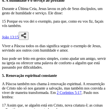
4. A humildade e o serviço ao próximo
Durante a Última Ceia, Jesus lavou os pés de Seus discípulos, um
gesto de humildade e serviço. Ele disse:
15
Porque
eu
vos
dei
o
exemplo
,
para
que
,
como
eu
vos
fiz
,
façais
vós
também
.
João 13:15
Viver a Páscoa todos os dias significa seguir o exemplo de Jesus,
servindo aos outros com humildade e amor.
Isso pode ser feito em gestos simples, como ajudar um amigo, servir
na igreja ou oferecer uma palavra de conforto a alguém que está
passando por dificuldades.
5. Renovação espiritual constante
A Páscoa também nos chama à renovação espiritual. A ressurreição
de Cristo não só nos garante a salvação, mas também nos convida a
viver de maneira transformada. Em
2 Coríntios 5:17
, Paulo nos
lembra:
17
Assim
que
,
se
alguém
está
em
Cristo
,
nova
criatura
é
;
as
coisas