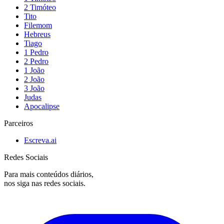
2 Timóteo
Tito
Filemom
Hebreus
Tiago
1 Pedro
2 Pedro
1 João
2 João
3 João
Judas
Apocalipse
Parceiros
Escreva.ai
Redes Sociais
Para mais conteúdos diários,
nos siga nas redes sociais.