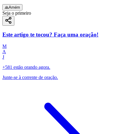
🙏
Amém
Seja o primeiro
Este artigo te tocou? Faça uma oração!
M
A
J
+581 estão orando agora.
Junte-se à corrente de oração.