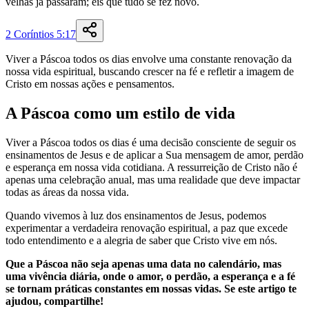
velhas
já
passaram
;
eis
que
tudo
se
fez
novo
.
2 Coríntios 5:17
Viver a Páscoa todos os dias envolve uma constante renovação da
nossa vida espiritual, buscando crescer na fé e refletir a imagem de
Cristo em nossas ações e pensamentos.
A Páscoa como um estilo de vida
Viver a Páscoa todos os dias é uma decisão consciente de seguir os
ensinamentos de Jesus e de aplicar a Sua mensagem de amor, perdão
e esperança em nossa vida cotidiana. A ressurreição de Cristo não é
apenas uma celebração anual, mas uma realidade que deve impactar
todas as áreas da nossa vida.
Quando vivemos à luz dos ensinamentos de Jesus, podemos
experimentar a verdadeira renovação espiritual, a paz que excede
todo entendimento e a alegria de saber que Cristo vive em nós.
Que a Páscoa não seja apenas uma data no calendário, mas
uma vivência diária, onde o amor, o perdão, a esperança e a fé
se tornam práticas constantes em nossas vidas. Se este artigo te
ajudou, compartilhe!