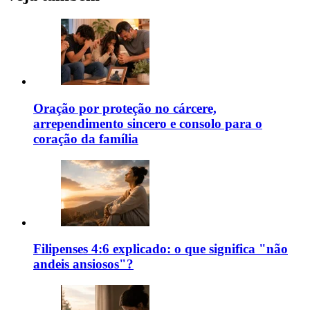
Oração por proteção no cárcere,
arrependimento sincero e consolo para o
coração da família
Filipenses 4:6 explicado: o que significa "não
andeis ansiosos"?