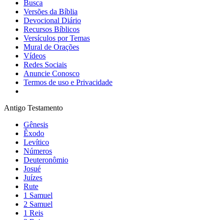
Busca
Versões da Bíblia
Devocional Diário
Recursos Bíblicos
Versículos por Temas
Mural de Orações
Vídeos
Redes Sociais
Anuncie Conosco
Termos de uso e Privacidade
Antigo Testamento
Gênesis
Êxodo
Levítico
Números
Deuteronômio
Josué
Juízes
Rute
1 Samuel
2 Samuel
1 Reis