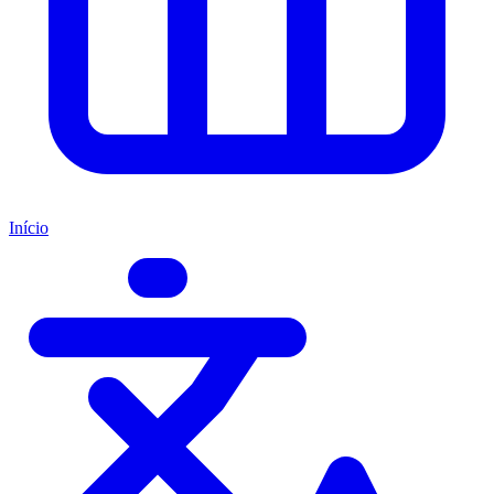
Início