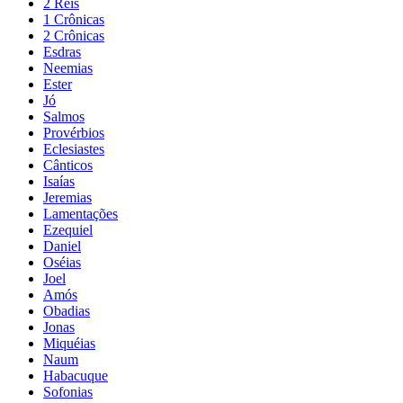
2 Reis
1 Crônicas
2 Crônicas
Esdras
Neemias
Ester
Jó
Salmos
Provérbios
Eclesiastes
Cânticos
Isaías
Jeremias
Lamentações
Ezequiel
Daniel
Oséias
Joel
Amós
Obadias
Jonas
Miquéias
Naum
Habacuque
Sofonias