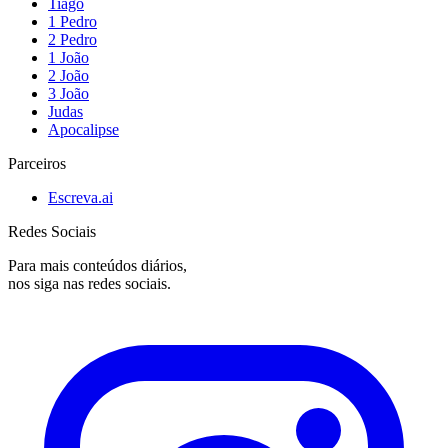
Tiago
1 Pedro
2 Pedro
1 João
2 João
3 João
Judas
Apocalipse
Parceiros
Escreva.ai
Redes Sociais
Para mais conteúdos diários,
nos siga nas redes sociais.