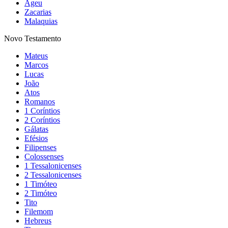
Ageu
Zacarias
Malaquias
Novo Testamento
Mateus
Marcos
Lucas
João
Atos
Romanos
1 Coríntios
2 Coríntios
Gálatas
Efésios
Filipenses
Colossenses
1 Tessalonicenses
2 Tessalonicenses
1 Timóteo
2 Timóteo
Tito
Filemom
Hebreus