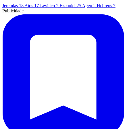
Jeremias 18
Atos 17
Levítico 2
Ezequiel 25
Ageu 2
Hebreus 7
Publicidade