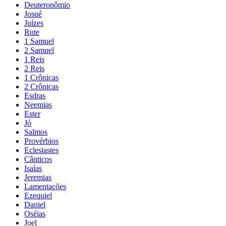
Deuteronômio
Josué
Juízes
Rute
1 Samuel
2 Samuel
1 Reis
2 Reis
1 Crônicas
2 Crônicas
Esdras
Neemias
Ester
Jó
Salmos
Provérbios
Eclesiastes
Cânticos
Isaías
Jeremias
Lamentações
Ezequiel
Daniel
Oséias
Joel