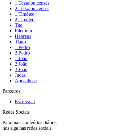
1 Tessalonicenses
2 Tessalonicenses
1 Timóteo
2 Timóteo
Tito
Filemom
Hebreus
Tiago
1 Pedro
2 Pedro
1 João
2 João
3 João
Judas
Apocalipse
Parceiros
Escreva.ai
Redes Sociais
Para mais conteúdos diários,
nos siga nas redes sociais.