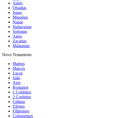
Amós
Obadias
Jonas
Miquéias
Naum
Habacuque
Sofonias
Ageu
Zacarias
Malaquias
Novo Testamento
Mateus
Marcos
Lucas
João
Atos
Romanos
1 Coríntios
2 Coríntios
Gálatas
Efésios
Filipenses
Colossenses