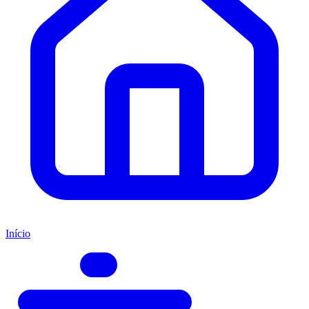
Início