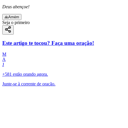
Deus abençoe!
🙏
Amém
Seja o primeiro
Este artigo te tocou? Faça uma oração!
M
A
J
+581 estão orando agora.
Junte-se à corrente de oração.