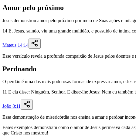
Amor pelo próximo
Jesus demonstrou amor pelo próximo por meio de Suas ações e mila
14
E
,
Jesus
,
saindo
,
viu
uma
grande
multidão
,
e
possuído
de
íntima
c
Mateus 14:14
Esse versículo revela a profunda compaixão de Jesus pelos doentes e 
Perdoando
O perdão é uma das mais poderosas formas de expressar amor, e Jesus 
11
E
ela
disse
:
Ninguém
,
Senhor
.
E
disse-lhe
Jesus
:
Nem
eu
também
João 8:11
Essa demonstração de misericórdia nos ensina a amar e perdoar incon
Esses exemplos demonstram como o amor de Jesus permeava cada asp
que Cristo nos mostrou!