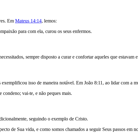
gres. Em
Mateus 14:14
, lemos:
ompaixão
para
com
ela
,
curou
os
seus
enfermos
.
necessitados, sempre disposto a curar e confortar aqueles que estavam 
exemplificou isso de maneira notável. Em João 8:11, ao lidar com a mu
te
condeno
;
vai-te
,
e
não
peques
mais
.
dicionalmente, seguindo o exemplo de Cristo.
ecto de Sua vida, e como somos chamados a seguir Seus passos em nos