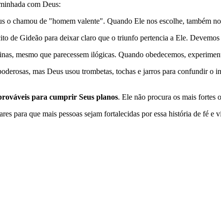
caminhada com Deus:
us o chamou de "homem valente". Quando Ele nos escolhe, também nos
to de Gideão para deixar claro que o triunfo pertencia a Ele. Devemos 
ivinas, mesmo que parecessem ilógicas. Quando obedecemos, experimen
derosas, mas Deus usou trombetas, tochas e jarros para confundir o i
prováveis para cumprir Seus planos
. Ele não procura os mais fortes
res para que mais pessoas sejam fortalecidas por essa história de fé e vi