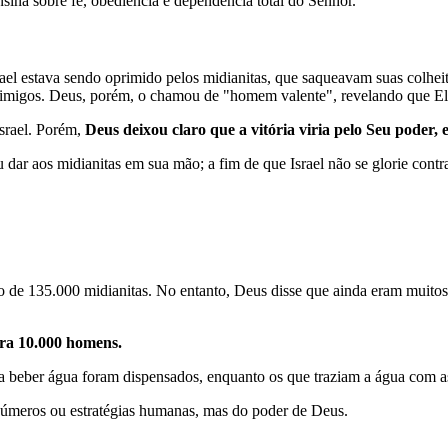
sina sobre fé, obediência e dependência total do Senhor.
srael estava sendo oprimido pelos midianitas, que saqueavam suas colhe
inimigos. Deus, porém, o chamou de "homem valente", revelando que Ele
srael. Porém,
Deus deixou claro que a vitória viria pelo Seu poder,
u
dar
aos
midianitas
em
sua
mão
;
a
fim
de
que
Israel
não
se
glorie
contr
 de 135.000 midianitas. No entanto, Deus disse que ainda eram muitos s
ara 10.000 homens.
 beber água foram dispensados, enquanto os que traziam a água com a
 números ou estratégias humanas, mas do poder de Deus.