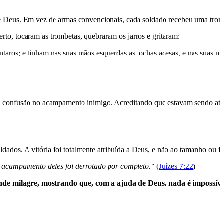
eus. Em vez de armas convencionais, cada soldado recebeu uma trombe
to, tocaram as trombetas, quebraram os jarros e gritaram:
ntaros
;
e
tinham
nas
suas
mãos
esquerdas
as
tochas
acesas
,
e
nas
suas
m
de confusão no acampamento inimigo. Acreditando que estavam sendo at
os. A vitória foi totalmente atribuída a Deus, e não ao tamanho ou for
 o acampamento deles foi derrotado por completo."
(
Juízes 7:22
)
e milagre, mostrando que, com a ajuda de Deus, nada é impossív