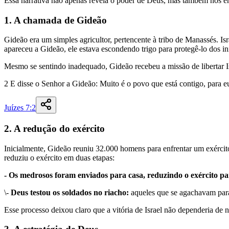
Essa narrativa não apenas revela o poder de Deus, mas também nos en
1. A chamada de Gideão
Gideão era um simples agricultor, pertencente à tribo de Manassés. I
apareceu a Gideão, ele estava escondendo trigo para protegê-lo dos 
Mesmo se sentindo inadequado, Gideão recebeu a missão de libertar I
2
E
disse
o
Senhor
a
Gideão
:
Muito
é
o
povo
que
está
contigo
,
para
e
Juízes 7:2
2. A redução do exército
Inicialmente, Gideão reuniu 32.000 homens para enfrentar um exército
reduziu o exército em duas etapas:
- Os medrosos foram enviados para casa, reduzindo o exército p
\-
Deus testou os soldados no riacho:
aqueles que se agachavam para
Esse processo deixou claro que a vitória de Israel não dependeria de