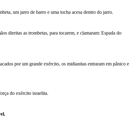
ta, um jarro de barro e uma tocha acesa dentro do jarro.
ãos
direitas
as
trombetas
,
para
tocarem
,
e
clamaram
:
Espada
do
acados por um grande exército, os midianitas entraram em pânico e
ça do exército israelita.
el.