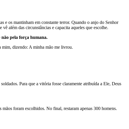
itas e os mantinham em constante terror. Quando o anjo do Senhor
 vê além das circunstâncias e capacita aqueles que escolhe.
 e não pela força humana.
a
mim
,
dizendo
:
A
minha
mão
me
livrou
.
oldados. Para que a vitória fosse claramente atribuída a Ele, Deus
s mãos foram escolhidos. No final, restaram apenas 300 homens.