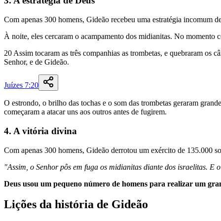
3. A estratégia de Deus
Com apenas 300 homens, Gideão recebeu uma estratégia incomum de D
À noite, eles cercaram o acampamento dos midianitas. No momento cer
20
Assim
tocaram
as
três
companhias
as
trombetas
,
e
quebraram
os
câ
Senhor
,
e
de
Gideão
.
Juízes 7:20
O estrondo, o brilho das tochas e o som das trombetas geraram gran
começaram a atacar uns aos outros antes de fugirem.
4. A vitória divina
Com apenas 300 homens, Gideão derrotou um exército de 135.000 soldad
"Assim, o Senhor pôs em fuga os midianitas diante dos israelitas. E
Deus usou um pequeno número de homens para realizar um grand
Lições da história de Gideão