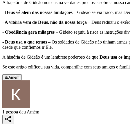
A trajetória de Gideão nos ensina verdades preciosas sobre a nossa 
- Deus vê além das nossas limitações
– Gideão se via fraco, mas De
- A vitória vem de Deus, não da nossa força
– Deus reduziu o exérci
- Obediência gera milagres
– Gideão seguiu à risca as instruções d
- Deus usa o que temos
– Os soldados de Gideão não tinham armas po
desde que confiemos n’Ele.
A história de Gideão é um lembrete poderoso de que
Deus usa os im
Se este artigo edificou sua vida, compartilhe com seus amigos e familia
🙏
Amém
1 pessoa deu Amém