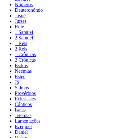
Números
Deuteronômio
Josué
Juízes
Rute
1 Samuel
2 Samuel
1 Reis
2 Reis
1 Crônicas
2 Crônicas
Esdras
Neemias
Ester
Jó
Salmos
Provérbios
Eclesiastes
Cânticos
Isaías
Jeremias
Lamentações
Ezequiel
Daniel
Oséias