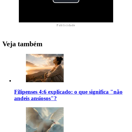
Publicidade
Veja também
Filipenses 4:6 explicado: o que significa "não
andeis ansiosos"?