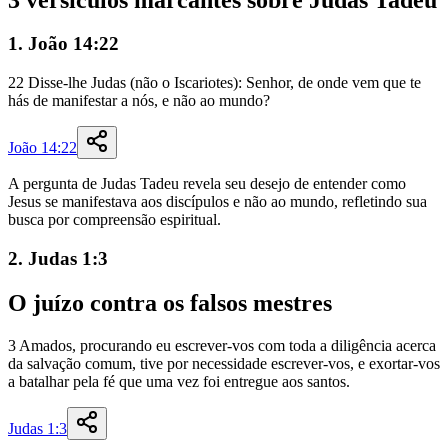
1. João 14:22
22
Disse-lhe
Judas
(
não
o
Iscariotes
)
:
Senhor
,
de
onde
vem
que
te
hás
de
manifestar
a
nós
,
e
não
ao
mundo
?
João 14:22
A pergunta de Judas Tadeu revela seu desejo de entender como
Jesus se manifestava aos discípulos e não ao mundo, refletindo sua
busca por compreensão espiritual.
2. Judas 1:3
O
juízo
contra
os
falsos
mestres
3
Amados
,
procurando
eu
escrever-vos
com
toda
a
diligência
acerca
da
salvação
comum
,
tive
por
necessidade
escrever-vos
,
e
exortar-
vos
a
batalhar
pela
fé
que
uma
vez
foi
entregue
aos
santos
.
Judas 1:3