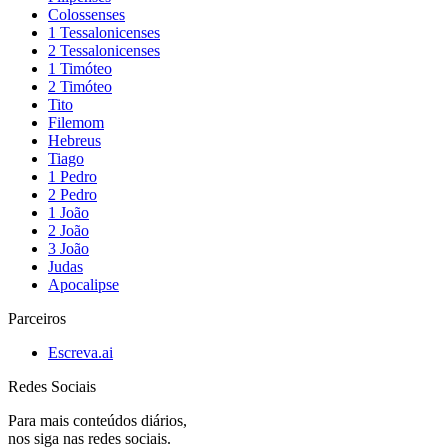
Colossenses
1 Tessalonicenses
2 Tessalonicenses
1 Timóteo
2 Timóteo
Tito
Filemom
Hebreus
Tiago
1 Pedro
2 Pedro
1 João
2 João
3 João
Judas
Apocalipse
Parceiros
Escreva.ai
Redes Sociais
Para mais conteúdos diários,
nos siga nas redes sociais.