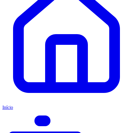
Início