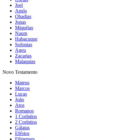
Joel
Amós
Obadias
Jonas
Miquéias
Naum
Habacuque
Sofonias
Ageu
Zacarias
Malaquias
Novo Testamento
Mateus
Marcos
Lucas
João
Atos
Romanos
1 Coríntios
2 Coríntios
Gálatas
Efésios
Filipenses