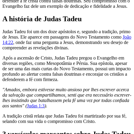
defender a fé cristã contra falsas doutrinas. Seu compromisso com o
Evangelho faz dele um exemplo de dedicação e fidelidade a Jesus.
A história de Judas Tadeu
Judas Tadeu foi um dos doze apóstolos e, segundo a tradição, primo
de Jesus. Ele aparece em passagens do Novo Testamento como
João
14:22
, onde faz uma pergunta a Jesus, demonstrando seu desejo de
compreender as revelações divinas.
Após a ascensão de Cristo, Judas Tadeu pregou o Evangelho em
diversas regiões, como Mesopotâmia e Pérsia. Sua epístola, apesar
de ser uma das mais curtas do Novo Testamento, possui um impacto
profundo ao alertar contra falsas doutrinas e encorajar os cristãos a
defenderem a fé com firmeza.
"Amados, embora estivesse muito ansioso por lhes escrever acerca
da salvação que compartilhamos, senti que era necessário escrever-
lhes insistindo que batalhassem pela fé uma vez por todas confiada
aos santos" (
Judas 1:3
).
A tradição cristã relata que Judas Tadeu foi martirizado por sua fé,
selando com sua vida o compromisso com Cristo.
3 versículos marcantes sobre Judas Tadeu