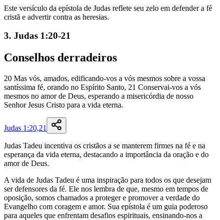
Este versículo da epístola de Judas reflete seu zelo em defender a fé
cristã e advertir contra as heresias.
3. Judas 1:20-21
Conselhos
derradeiros
20
Mas
vós
,
amados
,
edificando-vos
a
vós
mesmos
sobre
a
vossa
santíssima
fé
,
orando
no
Espírito
Santo
,
21
Conservai-vos
a
vós
mesmos
no
amor
de
Deus
,
esperando
a
misericórdia
de
nosso
Senhor
Jesus
Cristo
para
a
vida
eterna
.
Judas 1:20,21
Judas Tadeu incentiva os cristãos a se manterem firmes na fé e na
esperança da vida eterna, destacando a importância da oração e do
amor de Deus.
A vida de Judas Tadeu é uma inspiração para todos os que desejam
ser defensores da fé. Ele nos lembra de que, mesmo em tempos de
oposição, somos chamados a proteger e promover a verdade do
Evangelho com coragem e amor. Sua epístola é um guia poderoso
para aqueles que enfrentam desafios espirituais, ensinando-nos a