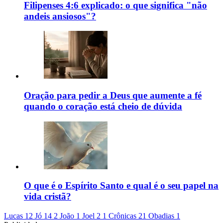
Filipenses 4:6 explicado: o que significa "não
andeis ansiosos"?
Oração para pedir a Deus que aumente a fé
quando o coração está cheio de dúvida
O que é o Espírito Santo e qual é o seu papel na
vida cristã?
Lucas 12
Jó 14
2 João 1
Joel 2
1 Crônicas 21
Obadias 1