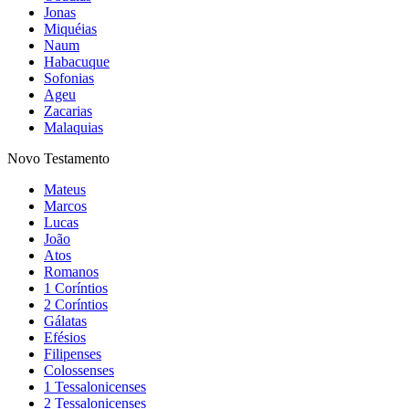
Jonas
Miquéias
Naum
Habacuque
Sofonias
Ageu
Zacarias
Malaquias
Novo Testamento
Mateus
Marcos
Lucas
João
Atos
Romanos
1 Coríntios
2 Coríntios
Gálatas
Efésios
Filipenses
Colossenses
1 Tessalonicenses
2 Tessalonicenses