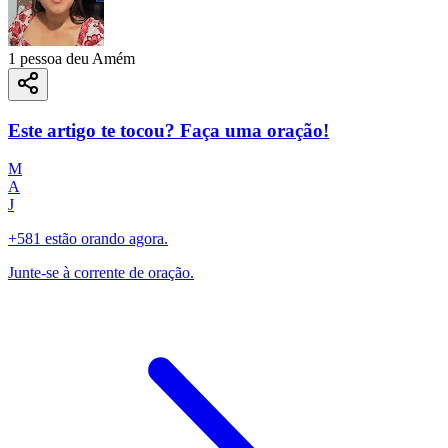
1 pessoa deu Amém
Este artigo te tocou? Faça uma oração!
M
A
J
+581 estão orando agora.
Junte-se à corrente de oração.