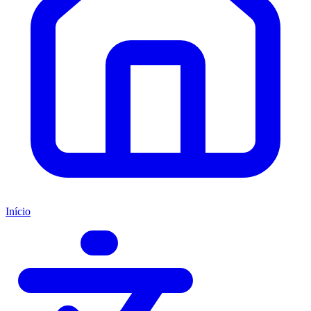
Início