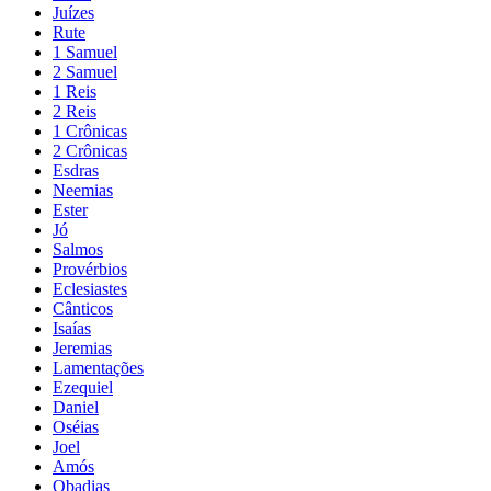
Juízes
Rute
1 Samuel
2 Samuel
1 Reis
2 Reis
1 Crônicas
2 Crônicas
Esdras
Neemias
Ester
Jó
Salmos
Provérbios
Eclesiastes
Cânticos
Isaías
Jeremias
Lamentações
Ezequiel
Daniel
Oséias
Joel
Amós
Obadias