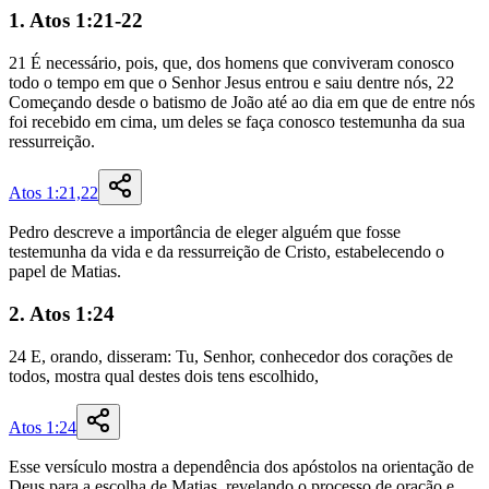
1. Atos 1:21-22
21
É
necessário
,
pois
,
que
,
dos
homens
que
conviveram
conosco
todo
o
tempo
em
que
o
Senhor
Jesus
entrou
e
saiu
dentre
nós
,
22
Começando
desde
o
batismo
de
João
até
ao
dia
em
que
de
entre
nós
foi
recebido
em
cima
,
um
deles
se
faça
conosco
testemunha
da
sua
ressurreição
.
Atos 1:21,22
Pedro descreve a importância de eleger alguém que fosse
testemunha da vida e da ressurreição de Cristo, estabelecendo o
papel de Matias.
2. Atos 1:24
24
E
,
orando
,
disseram
:
Tu
,
Senhor
,
conhecedor
dos
corações
de
todos
,
mostra
qual
destes
dois
tens
escolhido
,
Atos 1:24
Esse versículo mostra a dependência dos apóstolos na orientação de
Deus para a escolha de Matias, revelando o processo de oração e