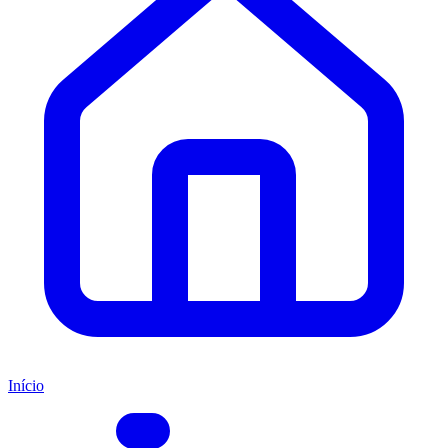
Início