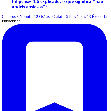
Filipenses 4:6 explicado: o que significa "não
andeis ansiosos"?
Cânticos 8
Neemias 12
Oséias 9
Gálatas 5
Provérbios 13
Êxodo 12
Publicidade