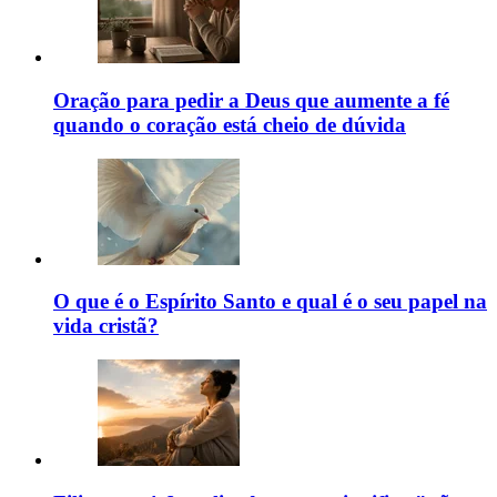
Oração para pedir a Deus que aumente a fé
quando o coração está cheio de dúvida
O que é o Espírito Santo e qual é o seu papel na
vida cristã?