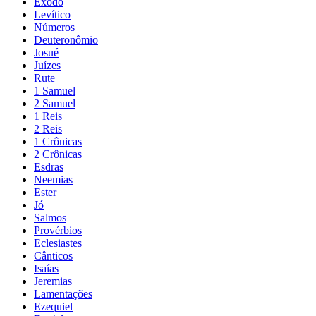
Êxodo
Levítico
Números
Deuteronômio
Josué
Juízes
Rute
1 Samuel
2 Samuel
1 Reis
2 Reis
1 Crônicas
2 Crônicas
Esdras
Neemias
Ester
Jó
Salmos
Provérbios
Eclesiastes
Cânticos
Isaías
Jeremias
Lamentações
Ezequiel