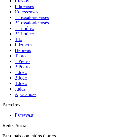
Efésios
Filipenses
Colossenses
1 Tessalonicenses
2 Tessalonicenses
1 Timóteo
2 Timóteo
Tito
Filemom
Hebreus
Tiago
1 Pedro
2 Pedro
1 João
2 João
3 João
Judas
Apocalipse
Parceiros
Escreva.ai
Redes Sociais
Para mais conteúdos diários,