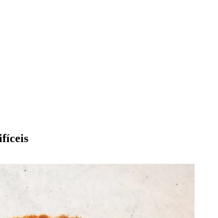
fíceis