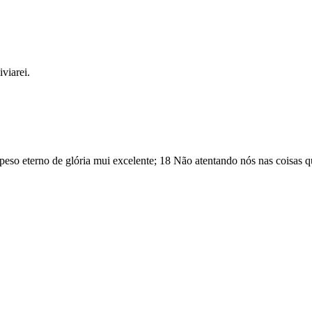
liviarei
.
peso
eterno
de
glória
mui
excelente
;
18
Não
atentando
nós
nas
coisas
q