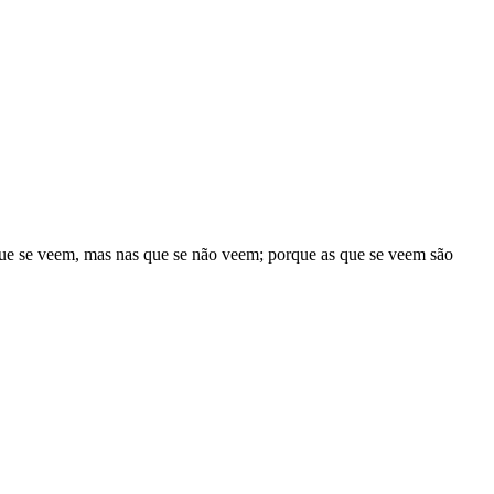
ue
se
veem
,
mas
nas
que
se
não
veem
;
porque
as
que
se
veem
são