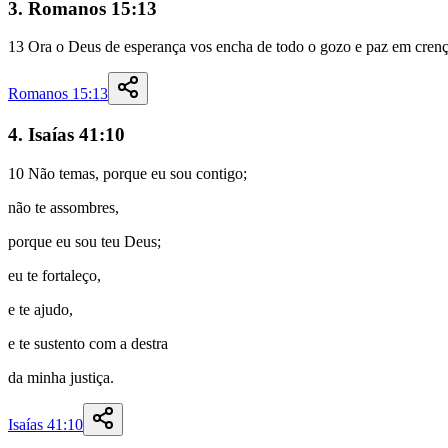
3. Romanos 15:13
13
Ora
o
Deus
de
esperança
vos
encha
de
todo
o
gozo
e
paz
em
cren
Romanos 15:13
4. Isaías 41:10
10
Não
temas
,
porque
eu
sou
contigo
;
não
te
assombres
,
porque
eu
sou
teu
Deus
;
eu
te
fortaleço
,
e
te
ajudo
,
e
te
sustento
com
a
destra
da
minha
justiça
.
Isaías 41:10