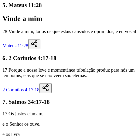
5. Mateus 11:28
Vinde
a
mim
28
Vinde
a
mim
,
todos
os
que
estais
cansados
e
oprimidos
,
e
eu
vos
a
Mateus 11:28
6. 2 Coríntios 4:17-18
17
Porque
a
nossa
leve
e
momentânea
tribulação
produz
para
nós
um
temporais
,
e
as
que
se
não
veem
são
eternas
.
2 Coríntios 4:17,18
7. Salmos 34:17-18
17
Os
justos
clamam
,
e
o
Senhor
os
ouve
,
e
os
livra