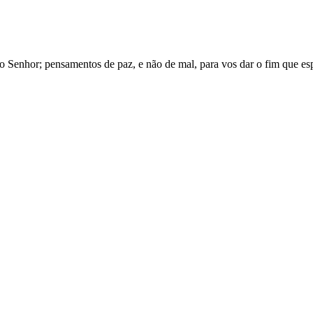
o
Senhor
;
pensamentos
de
paz
,
e
não
de
mal
,
para
vos
dar
o
fim
que
es