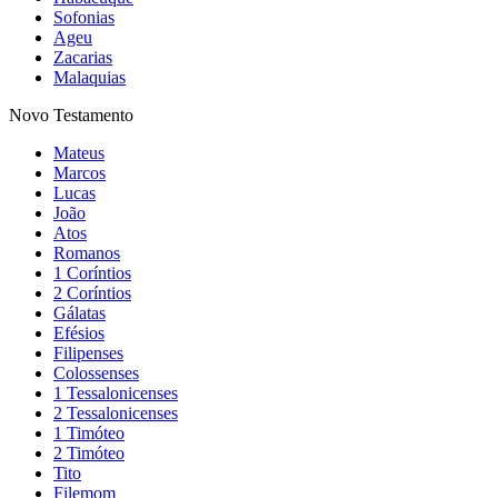
Sofonias
Ageu
Zacarias
Malaquias
Novo Testamento
Mateus
Marcos
Lucas
João
Atos
Romanos
1 Coríntios
2 Coríntios
Gálatas
Efésios
Filipenses
Colossenses
1 Tessalonicenses
2 Tessalonicenses
1 Timóteo
2 Timóteo
Tito
Filemom