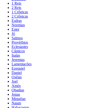
1 Reis
2 Reis
1 Crônicas
2 Crônicas
Esdras
Neemias
Ester
Jó
Salmos
Provérbios
Eclesiastes
Cânticos
Isaías
Jeremias
Lamentações
Ezequiel
Daniel
Oséias
Joel
Amós
Obadias
Jonas
Miquéias
Naum
Habacuque