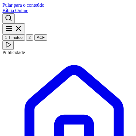
Pular para o conteúdo
Bíblia Online
1 Timóteo
2
ACF
Publicidade