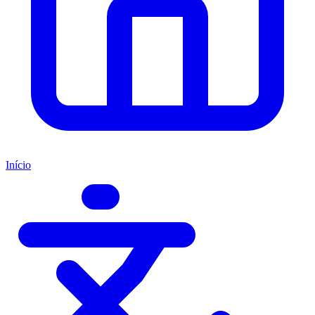
Início