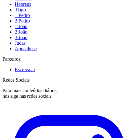
Hebreus
Tiago
1 Pedro
2 Pedro
1 João
2 João
3 João
Judas
Apocalipse
Parceiros
Escreva.ai
Redes Sociais
Para mais conteúdos diários,
nos siga nas redes sociais.