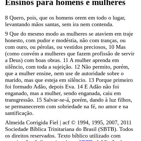
Ensinos
para
homens
e
mulheres
8
Quero
,
pois
,
que
os
homens
orem
em
todo
o
lugar
,
levantando
mãos
santas
,
sem
ira
nem
contenda
.
9
Que
do
mesmo
modo
as
mulheres
se
ataviem
em
traje
honesto
,
com
pudor
e
modéstia
,
não
com
tranças
,
ou
com
ouro
,
ou
pérolas
,
ou
vestidos
preciosos
,
10
Mas
(
como
convém
a
mulheres
que
fazem
profissão
de
servir
a
Deus
)
com
boas
obras
.
11
A
mulher
aprenda
em
silêncio
,
com
toda
a
sujeição
.
12
Não
permito
,
porém
,
que
a
mulher
ensine
,
nem
use
de
autoridade
sobre
o
marido
,
mas
que
esteja
em
silêncio
.
13
Porque
primeiro
foi
formado
Adão
,
depois
Eva
.
14
E
Adão
não
foi
enganado
,
mas
a
mulher
,
sendo
enganada
,
caiu
em
transgressão
.
15
Salvar-se-á
,
porém
,
dando
à
luz
filhos
,
se
permanecerem
com
sobriedade
na
fé
,
no
amor
e
na
santificação
.
Almeida Corrigida Fiel | acf ©️ 1994, 1995, 2007, 2011
Sociedade Bíblica Trinitariana do Brasil (SBTB). Todos
os direitos reservados. Texto bíblico utilizado com