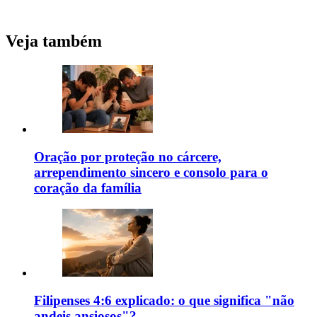
Veja também
Oração por proteção no cárcere,
arrependimento sincero e consolo para o
coração da família
Filipenses 4:6 explicado: o que significa "não
andeis ansiosos"?