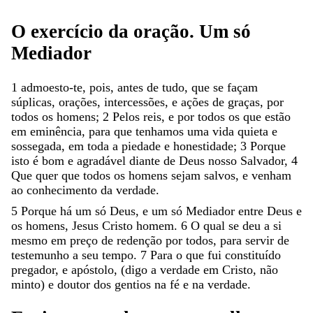
O
exercício
da
oração
.
Um
só
Mediador
1
admoesto-te
,
pois
,
antes
de
tudo
,
que
se
façam
súplicas
,
orações
,
intercessões
,
e
ações
de
graças
,
por
todos
os
homens
;
2
Pelos
reis
,
e
por
todos
os
que
estão
em
eminência
,
para
que
tenhamos
uma
vida
quieta
e
sossegada
,
em
toda
a
piedade
e
honestidade
;
3
Porque
isto
é
bom
e
agradável
diante
de
Deus
nosso
Salvador
,
4
Que
quer
que
todos
os
homens
sejam
salvos
,
e
venham
ao
conhecimento
da
verdade
.
5
Porque
há
um
só
Deus
,
e
um
só
Mediador
entre
Deus
e
os
homens
,
Jesus
Cristo
homem
.
6
O
qual
se
deu
a
si
mesmo
em
preço
de
redenção
por
todos
,
para
servir
de
testemunho
a
seu
tempo
.
7
Para
o
que
fui
constituído
pregador
,
e
apóstolo
,
(
digo
a
verdade
em
Cristo
,
não
minto
)
e
doutor
dos
gentios
na
fé
e
na
verdade
.