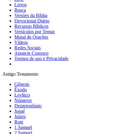
Livros
Busca
Versões da Bíblia
Devocional Diário
Recursos Bíblicos
Versículos por Temas
Mural de Orações
Vídeos
Redes Sociais
Anuncie Conosco
Termos de uso e Privacidade
Antigo Testamento
Gênesis
Êxodo
Levítico
Números
Deuteronômio
Josué
Juízes
Rute
1 Samuel
2 Samuel