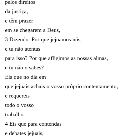
pelos
direitos
da
justiça
,
e
têm
prazer
em
se
chegarem
a
Deus
,
3
Dizendo
:
Por
que
jejuamos
nós
,
e
tu
não
atentas
para
isso
?
Por
que
afligimos
as
nossas
almas
,
e
tu
não
o
sabes
?
Eis
que
no
dia
em
que
jejuais
achais
o
vosso
próprio
contentamento
,
e
requereis
todo
o
vosso
trabalho
.
4
Eis
que
para
contendas
e
debates
jejuais
,