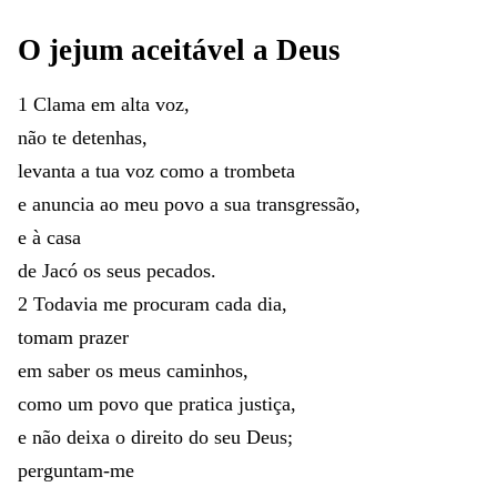
O
jejum
aceitável
a
Deus
1
Clama
em
alta
voz
,
não
te
detenhas
,
levanta
a
tua
voz
como
a
trombeta
e
anuncia
ao
meu
povo
a
sua
transgressão
,
e
à
casa
de
Jacó
os
seus
pecados
.
2
Todavia
me
procuram
cada
dia
,
tomam
prazer
em
saber
os
meus
caminhos
,
como
um
povo
que
pratica
justiça
,
e
não
deixa
o
direito
do
seu
Deus
;
perguntam-me