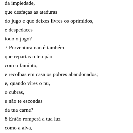
da
impiedade
,
que
desfaças
as
ataduras
do
jugo
e
que
deixes
livres
os
oprimidos
,
e
despedaces
todo
o
jugo
?
7
Porventura
não
é
também
que
repartas
o
teu
pão
com
o
faminto
,
e
recolhas
em
casa
os
pobres
abandonados
;
e
,
quando
vires
o
nu
,
o
cubras
,
e
não
te
escondas
da
tua
carne
?
8
Então
romperá
a
tua
luz
como
a
alva
,