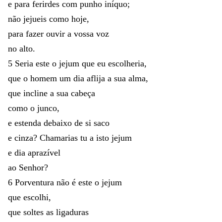
e
para
ferirdes
com
punho
iníquo
;
não
jejueis
como
hoje
,
para
fazer
ouvir
a
vossa
voz
no
alto
.
5
Seria
este
o
jejum
que
eu
escolheria
,
que
o
homem
um
dia
aflija
a
sua
alma
,
que
incline
a
sua
cabeça
como
o
junco
,
e
estenda
debaixo
de
si
saco
e
cinza
?
Chamarias
tu
a
isto
jejum
e
dia
aprazível
ao
Senhor
?
6
Porventura
não
é
este
o
jejum
que
escolhi
,
que
soltes
as
ligaduras