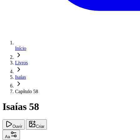
Início
Livros
Isaías
Capítulo 58
Isaías 58
Ouvir
Criar
Aa