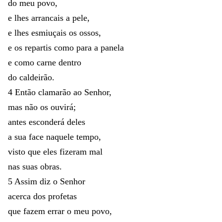
do
meu
povo
,
e
lhes
arrancais
a
pele
,
e
lhes
esmiuçais
os
ossos
,
e
os
repartis
como
para
a
panela
e
como
carne
dentro
do
caldeirão
.
4
Então
clamarão
ao
Senhor
,
mas
não
os
ouvirá
;
antes
esconderá
deles
a
sua
face
naquele
tempo
,
visto
que
eles
fizeram
mal
nas
suas
obras
.
5
Assim
diz
o
Senhor
acerca
dos
profetas
que
fazem
errar
o
meu
povo
,