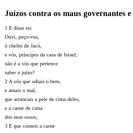
Juízos
contra
os
maus
governantes
1
E
disse
eu
:
Ouvi
,
peço-vos
,
ó
chefes
de
Jacó
,
e
vós
,
príncipes
da
casa
de
Israel
;
não
é
a
vós
que
pertence
saber
o
juízo
?
2
A
vós
que
odiais
o
bem
,
e
amais
o
mal
,
que
arrancais
a
pele
de
cima
deles
,
e
a
carne
de
cima
dos
seus
ossos
;
3
E
que
comeis
a
carne