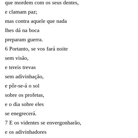
que
mordem
com
os
seus
dentes
,
e
clamam
paz
;
mas
contra
aquele
que
nada
lhes
dá
na
boca
preparam
guerra
.
6
Portanto
,
se
vos
fará
noite
sem
visão
,
e
tereis
trevas
sem
adivinhação
,
e
pôr-se-á
o
sol
sobre
os
profetas
,
e
o
dia
sobre
eles
se
enegrecerá
.
7
E
os
videntes
se
envergonharão
,
e
os
adivinhadores