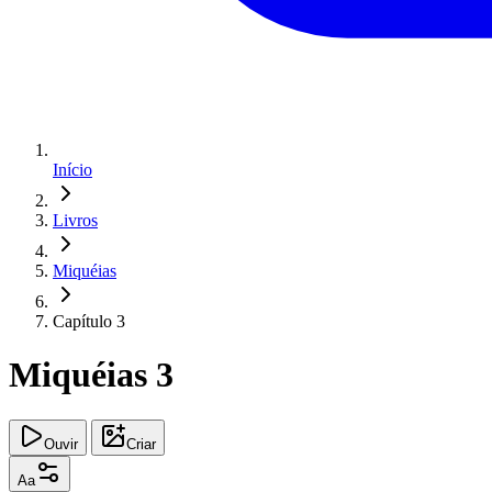
Início
Livros
Miquéias
Capítulo 3
Miquéias 3
Ouvir
Criar
Aa