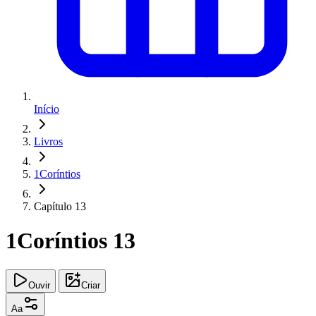
Início
Livros
1Coríntios
Capítulo 13
1Coríntios 13
Ouvir
Criar
Aa