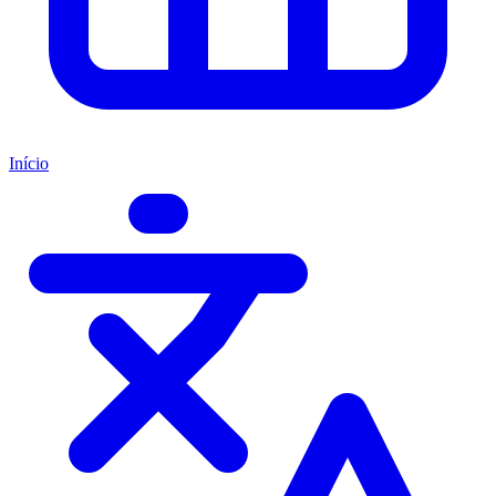
Início