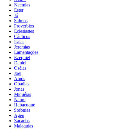
Neemias
Ester
Jó
Salmos
Provérbios
Eclesiastes
Cânticos
Isaías
Jeremias
Lamentações
Ezequiel
Daniel
Oséias
Joel
Amós
Obadias
Jonas
Miquéias
Naum
Habacuque
Sofonias
Ageu
Zacarias
Malaquias