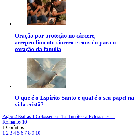
Oração por proteção no cárcere,
arrependimento sincero e consolo para o
coração da família
O que é o Espírito Santo e qual é o seu papel na
vida cristã?
Ageu 2
Esdras 1
Colossenses 4
2 Timóteo 2
Eclesiastes 11
Romanos 10
1 Coríntios
1
2
3
4
5
6
7
8
9
10