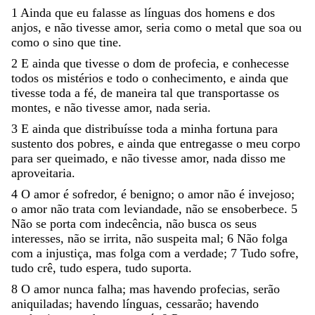
1
Ainda
que
eu
falasse
as
línguas
dos
homens
e
dos
anjos
,
e
não
tivesse
amor
,
seria
como
o
metal
que
soa
ou
como
o
sino
que
tine
.
2
E
ainda
que
tivesse
o
dom
de
profecia
,
e
conhecesse
todos
os
mistérios
e
todo
o
conhecimento
,
e
ainda
que
tivesse
toda
a
fé
,
de
maneira
tal
que
transportasse
os
montes
,
e
não
tivesse
amor
,
nada
seria
.
3
E
ainda
que
distribuísse
toda
a
minha
fortuna
para
sustento
dos
pobres
,
e
ainda
que
entregasse
o
meu
corpo
para
ser
queimado
,
e
não
tivesse
amor
,
nada
disso
me
aproveitaria
.
4
O
amor
é
sofredor
,
é
benigno
;
o
amor
não
é
invejoso
;
o
amor
não
trata
com
leviandade
,
não
se
ensoberbece
.
5
Não
se
porta
com
indecência
,
não
busca
os
seus
interesses
,
não
se
irrita
,
não
suspeita
mal
;
6
Não
folga
com
a
injustiça
,
mas
folga
com
a
verdade
;
7
Tudo
sofre
,
tudo
crê
,
tudo
espera
,
tudo
suporta
.
8
O
amor
nunca
falha
;
mas
havendo
profecias
,
serão
aniquiladas
;
havendo
línguas
,
cessarão
;
havendo