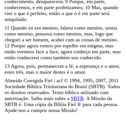
conhecimento
,
desaparecerá
;
9
Porque
,
em
parte
,
conhecemos
,
e
em
parte
profetizamos
;
10
Mas
,
quando
vier
o
que
é
perfeito
,
então
o
que
o
é
em
parte
será
aniquilado
.
11
Quando
eu
era
menino
,
falava
como
menino
,
sentia
como
menino
,
pensava
como
menino
,
mas
,
logo
que
cheguei
a
ser
homem
,
acabei
com
as
coisas
de
menino
.
12
Porque
agora
vemos
por
espelho
em
enigma
,
mas
então
veremos
face
a
face
;
agora
conheço
em
parte
,
mas
então
conhecerei
como
também
sou
conhecido
.
13
Agora
,
pois
,
permanecem
a
fé
,
a
esperança
e
o
amor
,
estes
três
,
mas
o
maior
destes
é
o
amor
.
Almeida Corrigida Fiel | acf ©️ 1994, 1995, 2007, 2011
Sociedade Bíblica Trinitariana do Brasil (SBTB). Todos
os direitos reservados. Texto bíblico utilizado com
autorização. Saiba mais sobre a
SBTB
. A Missão da
SBTB é: Uma cópia da Bíblia Fiel ®️ para cada pessoa.
Ajude-nos a cumprir nossa Missão!