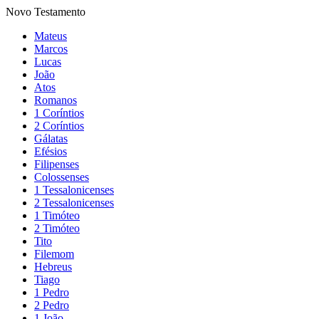
Novo Testamento
Mateus
Marcos
Lucas
João
Atos
Romanos
1 Coríntios
2 Coríntios
Gálatas
Efésios
Filipenses
Colossenses
1 Tessalonicenses
2 Tessalonicenses
1 Timóteo
2 Timóteo
Tito
Filemom
Hebreus
Tiago
1 Pedro
2 Pedro
1 João