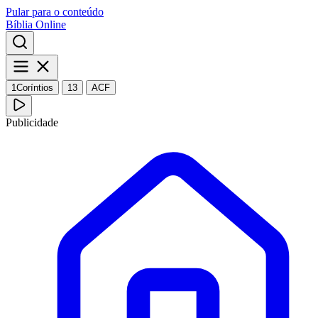
Pular para o conteúdo
Bíblia Online
1Coríntios
13
ACF
Publicidade