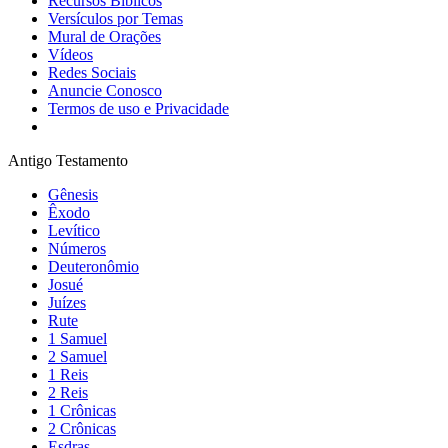
Recursos Bíblicos
Versículos por Temas
Mural de Orações
Vídeos
Redes Sociais
Anuncie Conosco
Termos de uso e Privacidade
Antigo Testamento
Gênesis
Êxodo
Levítico
Números
Deuteronômio
Josué
Juízes
Rute
1 Samuel
2 Samuel
1 Reis
2 Reis
1 Crônicas
2 Crônicas
Esdras